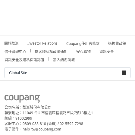
Investor Relations
關於酷澎
Coupang使用者條款
退換貨政策
信任管理中心
顧客隱私權政策通知
安心購物
資訊安全
資訊安全及隱私保護認證
加入酷澎商城
Global Site
公司名稱：酷澎股份有限公司
聯繫地址：11049 台北市信義區信義路五段7號13樓之1
統編：91002999
客服中心：0809-088-810 (免費) / 02-5592-7298
電子郵件：help_tw@coupang.com