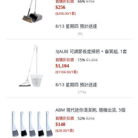
首購折扣價
66
%
$756
$256
(
$256.00/1套
)
8/13 星期四
預計送達
(
6
)
3JALBI 可調節長度掃把 + 畚箕組, 1套
首購折扣價
15
%
$1,304
$1,104
(
$1104.00/1套
)
8/13 星期四
預計送達
(
774
)
ABM 現代迷你清潔刷, 隨機出貨, 5個
首購折扣價
52
%
$294
$140
(
$28.00/1套
)