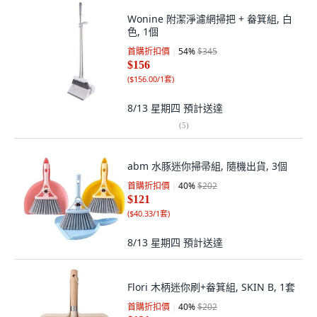
Wonine 附潔淨濾網掃把 + 畚箕組, 白
色, 1個
首購折扣價
54
%
$345
$156
(
$156.00/1套
)
8/13 星期四
預計送達
(
5
)
abm 水豚迷你掃帚組, 隨機出貨, 3個
首購折扣價
40
%
$202
$121
(
$40.33/1套
)
8/13 星期四
預計送達
Flori 木柄迷你刷+畚箕組, SKIN B, 1套
首購折扣價
40
%
$202