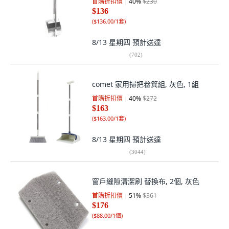
首購折扣價
40
%
$230
$136
(
$136.00/1套
)
8/13 星期四
預計送達
(
702
)
comet 家用掃把畚箕組, 灰色, 1組
首購折扣價
40
%
$272
$163
(
$163.00/1套
)
8/13 星期四
預計送達
(
3044
)
窗戶縫隙清潔刷 替換布, 2個, 灰色
首購折扣價
51
%
$361
$176
(
$88.00/1個
)