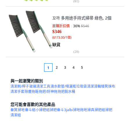
(
61
)
꼬까 多用途手持式掃帚 綠色, 2個
首購折扣價
36
%
$546
$346
(
$173.00/1個
)
缺貨
(
20
)
2
3
4
5
1
與一起瀏覽的類別
清潔刷/桿子
玻璃清潔工具
澆水軟管/噴灑瓶
垃圾袋
清潔滑輪矮凳
抹布
清潔手套
除塵拖鞋
拖把/好神拖
拖把脫水桶
您可能會喜歡的其他產品
畚箕
掃地
畚斗組
小掃把組
掃把畚斗
3jalbi
掃地拖地
掃具
掃把組
掃把
清潔組