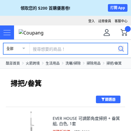
領取您的
$200
首購優惠卷!
打開 App
登入
註冊會員
客服中心
全部
酷澎首頁
火箭跨境
生活用品
洗曬/掃除
掃除用品
掃把/畚箕
掃把/畚箕
篩選器
EVER HOUSE 可調節角度掃把 + 畚箕
組, 白色, 1套