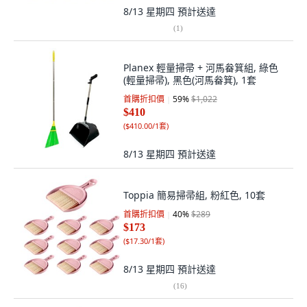
8/13 星期四
預計送達
(
1
)
Planex 輕量掃帚 + 河馬畚箕組, 綠色
(輕量掃帚), 黑色(河馬畚箕), 1套
首購折扣價
59
%
$1,022
$410
(
$410.00/1套
)
8/13 星期四
預計送達
Toppia 簡易掃帚組, 粉紅色, 10套
首購折扣價
40
%
$289
$173
(
$17.30/1套
)
8/13 星期四
預計送達
(
16
)