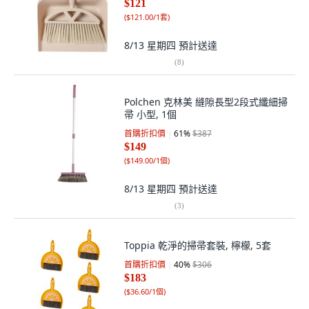
$121
(
$121.00/1套
)
8/13 星期四
預計送達
(
8
)
Polchen 克林美 縫隙長型2段式纖細掃
帚 小型, 1個
首購折扣價
61
%
$387
$149
(
$149.00/1個
)
8/13 星期四
預計送達
(
3
)
Toppia 乾淨的掃帚套裝, 檸檬, 5套
首購折扣價
40
%
$306
$183
(
$36.60/1個
)