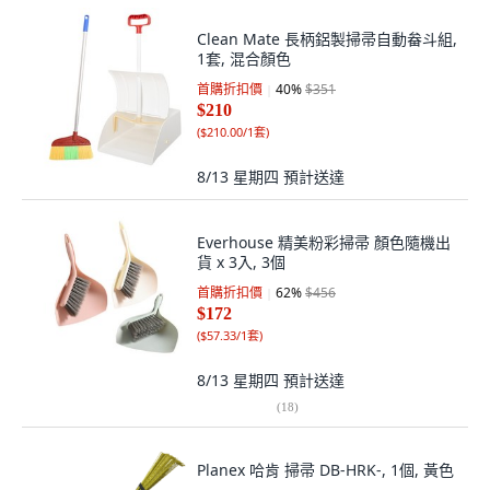
Clean Mate 長柄鋁製掃帚自動畚斗組,
1套, 混合顏色
首購折扣價
40
%
$351
$210
(
$210.00/1套
)
8/13 星期四
預計送達
Everhouse 精美粉彩掃帚 顏色隨機出
貨 x 3入, 3個
首購折扣價
62
%
$456
$172
(
$57.33/1套
)
8/13 星期四
預計送達
(
18
)
Planex 哈肯 掃帚 DB-HRK-, 1個, 黃色