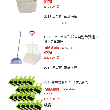
$178
(
$178.00/1套
)
8/13 星期四
預計送達
(
13
)
Clean Mate 圓形掃帚自動畚箕組, 1
套, 混合顏色
首購折扣價
40
%
$380
$228
(
$228.00/1套
)
8/13 星期四
預計送達
迷你掃帚畚箕組合, 1套, 綠色
首購折扣價
57
%
$502
$212
(
$212.00/1套
)
缺貨