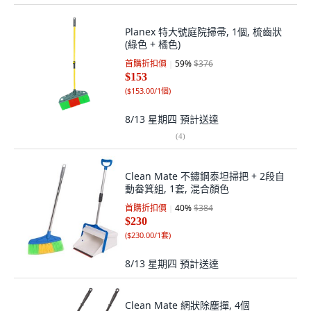
Planex 特大號庭院掃帚, 1個, 梳齒狀
(綠色 + 橘色)
首購折扣價
59
%
$376
$153
(
$153.00/1個
)
8/13 星期四
預計送達
(
4
)
Clean Mate 不鏽鋼泰坦掃把 + 2段自
動畚箕組, 1套, 混合顏色
首購折扣價
40
%
$384
$230
(
$230.00/1套
)
8/13 星期四
預計送達
Clean Mate 網狀除塵撣, 4個