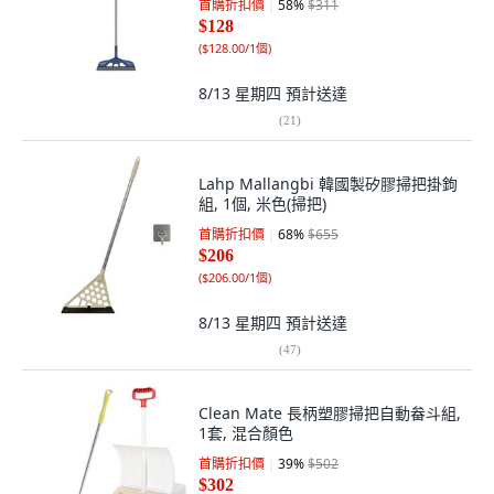
首購折扣價
58
%
$311
$128
(
$128.00/1個
)
8/13 星期四
預計送達
(
21
)
Lahp Mallangbi 韓國製矽膠掃把掛鉤
組, 1個, 米色(掃把)
首購折扣價
68
%
$655
$206
(
$206.00/1個
)
8/13 星期四
預計送達
(
47
)
Clean Mate 長柄塑膠掃把自動畚斗組,
1套, 混合顏色
首購折扣價
39
%
$502
$302