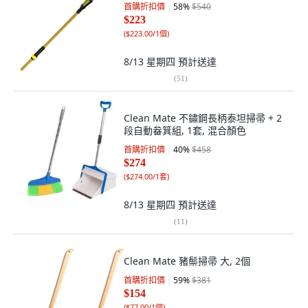
首購折扣價
58
%
$540
$223
(
$223.00/1個
)
8/13 星期四
預計送達
(
51
)
Clean Mate 不鏽鋼長柄泰坦掃帚 + 2
段自動畚箕組, 1套, 混合顏色
首購折扣價
40
%
$458
$274
(
$274.00/1套
)
8/13 星期四
預計送達
(
11
)
Clean Mate 豬鬃掃帚 大, 2個
首購折扣價
59
%
$381
$154
(
$77.00/1個
)