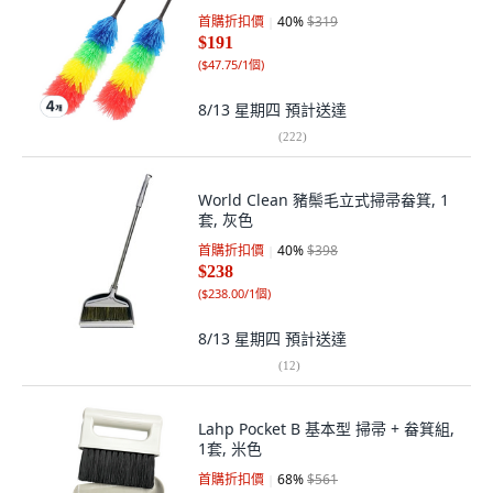
首購折扣價
40
%
$319
$191
(
$47.75/1個
)
8/13 星期四
預計送達
(
222
)
World Clean 豬鬃毛立式掃帚畚箕, 1
套, 灰色
首購折扣價
40
%
$398
$238
(
$238.00/1個
)
8/13 星期四
預計送達
(
12
)
Lahp Pocket B 基本型 掃帚 + 畚箕組,
1套, 米色
首購折扣價
68
%
$561