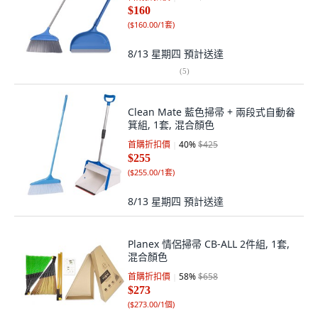
$160
(
$160.00/1套
)
8/13 星期四
預計送達
(
5
)
Clean Mate 藍色掃帚 + 兩段式自動畚
箕組, 1套, 混合顏色
首購折扣價
40
%
$425
$255
(
$255.00/1套
)
8/13 星期四
預計送達
Planex 情侶掃帚 CB-ALL 2件組, 1套,
混合顏色
首購折扣價
58
%
$658
$273
(
$273.00/1個
)