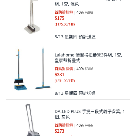
組, 1套, 混色
首購折扣價
40
%
$292
$175
(
$175.00/1套
)
8/13 星期四
預計送達
Lalahome 清潔掃把畚箕3件組, 1套,
皇家藍折疊式
首購折扣價
40
%
$386
$231
(
$231.00/1套
)
8/13 星期四
預計送達
DAILED PLUS 手提三段式輪子畚箕, 1
個, 灰色
首購折扣價
40
%
$455
$273