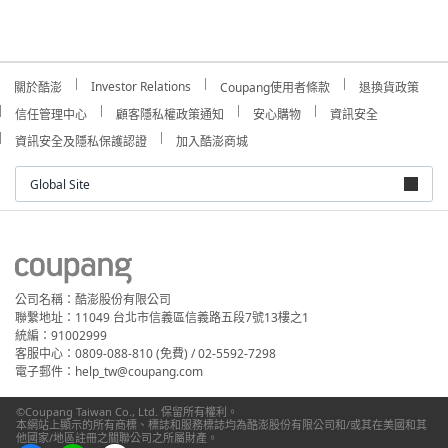
Investor Relations
關於酷澎
Coupang使用者條款
退換貨政策
信任管理中心
顧客隱私權政策通知
安心購物
資訊安全
資訊安全及隱私保護認證
加入酷澎商城
Global Site
公司名稱：酷澎股份有限公司
聯繫地址：11049 台北市信義區信義路五段7號13樓之1
統編：91002999
客服中心：0809-088-810 (免費) / 02-5592-7298
電子郵件：help_tw@coupang.com
©Coupang Taiwan Co., Ltd. 保留所有權利。
本網站上顯示的所有商標、標誌和服務標誌均為酷澎股份有限公司和/或其在美國和其
他國家/地區註冊之關聯公司之所屬財產。