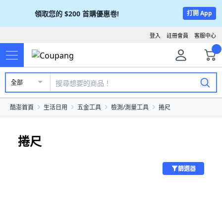
領取您的
$200
首購優惠卷!
打開 App
登入
註冊會員
客服中心
全部
酷澎首頁
生活日用
五金工具
檢測/測量工具
捲尺
捲尺
篩選器