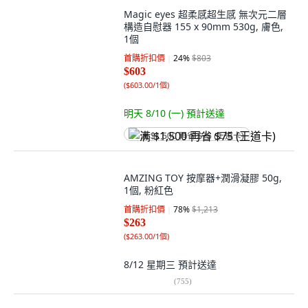
Magic eyes 超柔感超生感 無次元二層
構造自慰器 155 x 90mm 530g, 膚色,
1個
首購折扣價
24
%
$803
$603
(
$603.00/1個
)
明天 8/10 (一)
預計送達
满 $1,500 再省 $75 (王道卡)
AMZING TOY 按摩器+潤滑凝膠 50g,
1個, 粉紅色
首購折扣價
78
%
$1,213
$263
(
$263.00/1個
)
8/12 星期三
預計送達
(
755
)