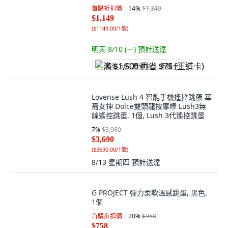
首購折扣價
14
%
$1,349
$1,149
(
$1149.00/1個
)
明天 8/10 (一)
預計送達
满 $1,500 再省 $75 (王道卡)
Lovense Lush 4 智能手機遙控跳蛋 華
裔女神 Dolce雙頭龍按摩棒 Lush3無
線遙控跳蛋, 1個, Lush 3代遙控跳蛋
7
%
$3,980
$3,690
(
$3690.00/1個
)
8/13 星期四
預計送達
G PROJECT 彈力柔軟溫感跳蛋, 黑色,
1個
首購折扣價
20
%
$958
$758