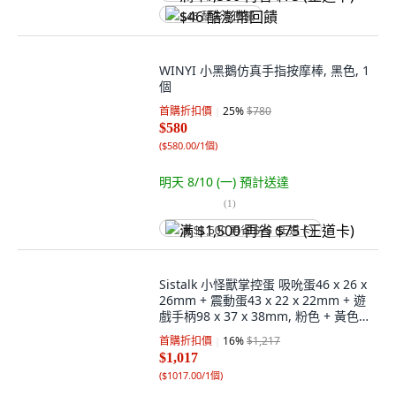
$46 酷澎幣回饋
WINYI 小黑鵝仿真手指按摩棒, 黑色, 1
個
首購折扣價
25
%
$780
$580
(
$580.00/1個
)
明天 8/10 (一)
預計送達
(
1
)
满 $1,500 再省 $75 (王道卡)
Sistalk 小怪獸掌控蛋 吸吮蛋46 x 26 x
26mm + 震動蛋43 x 22 x 22mm + 遊
戲手柄98 x 37 x 38mm, 粉色 + 黃色 +
藍色, 1組
首購折扣價
16
%
$1,217
$1,017
(
$1017.00/1個
)