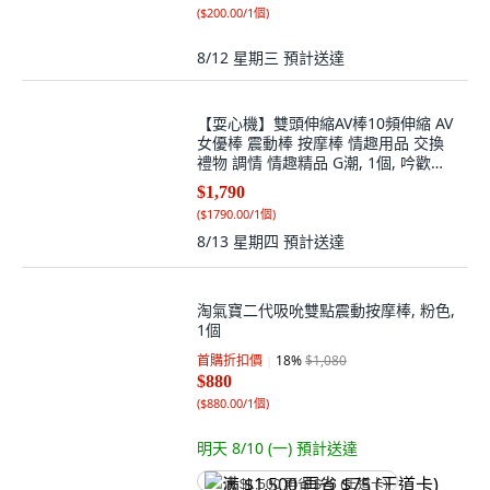
(
$200.00/1個
)
8/12 星期三
預計送達
【耍心機】雙頭伸縮AV棒10頻伸縮 AV
女優棒 震動棒 按摩棒 情趣用品 交換
禮物 調情 情趣精品 G潮, 1個, 吟歡伸
縮AV棒
$1,790
(
$1790.00/1個
)
8/13 星期四
預計送達
淘氣寶二代吸吮雙點震動按摩棒, 粉色,
1個
首購折扣價
18
%
$1,080
$880
(
$880.00/1個
)
明天 8/10 (一)
預計送達
满 $1,500 再省 $75 (王道卡)