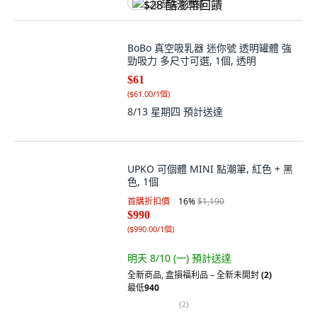
$28 酷澎幣回饋
BoBo 真空吸乳器 迷你號 透明罐體 強
勁吸力 多尺寸可選, 1個, 透明
$61
(
$61.00/1個
)
8/13 星期四
預計送達
UPKO 可個體 MINI 點潮筆, 紅色 + 黑
色, 1個
首購折扣價
16
%
$1,190
$990
(
$990.00/1個
)
明天 8/10 (一)
預計送達
全新商品
,
盒損福利品 – 全新未開封
(2)
最低
940
(
2
)