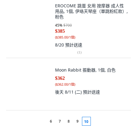
EROCOME 跳蛋 女用 按摩器 成人性
用品, 1個, 伊珞天琴座（單跳粉紅款）,
粉色
45
%
$700
$385
(
$385.00/1個
)
8/20
預計送達
(
1
)
Moon Rabbit 振動器, 1個, 白色
$362
(
$362.00/1個
)
後天 8/11 (二)
預計送達
6
7
8
9
10