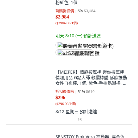
粉紅色, 1個
首購折扣價
6
%
$3,184
$2,984
(
$2984.00/1個
)
明天 8/10 (一)
預計送達
最高再省 $150 (王道卡)
$152 酷澎幣回饋
【MEIPER】情趣按摩棒 迷你按摩棒
情趣用品 G點大師 軟糯棒體 酥麻振動
女性自慰棒, 1個, 紫色-手指點潮棒, 紫
色
折扣後價格
51
%
$610
$296
(
$296.00/1個
)
8/12 星期三
預計送達
(
3
)
SENSTOY Pink Vera 震動器, 混合色,