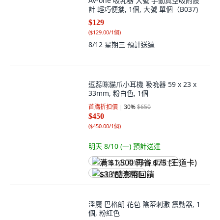
AV-one 吸乳器 大號 手動真空吸附設
計 輕巧便攜, 1個, 大號 單個（B037)
$129
(
$129.00/1個
)
8/12 星期三
預計送達
逗蕊咪貓爪小耳機 吸吮器 59 x 23 x
33mm, 粉白色, 1個
首購折扣價
30
%
$650
$450
(
$450.00/1個
)
明天 8/10 (一)
預計送達
满 $1,500 再省 $75 (王道卡)
$33 酷澎幣回饋
淫魔 巴格朗 花苞 陰蒂刺激 震動器, 1
個, 粉紅色