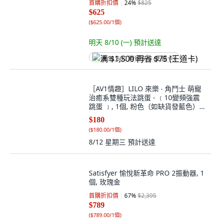
首購折扣價
24
%
$825
$625
(
$625.00/1個
)
明天 8/10 (一)
預計送達
满 $1,500 再省 $75 (王道卡)
［AV1情趣］LILO 來樂 ‧ 角鬥士 萌寵
治癒系雙種玩法跳蛋 - ﹝10變頻強震
跳蛋 ﹞, 1個, 粉色（如缺貨發藍色）
V004
$180
(
$180.00/1個
)
8/12 星期三
預計送達
Satisfyer 愉悅新革命 PRO 2振動器, 1
個, 玫瑰金
首購折扣價
67
%
$2,395
$789
(
$789.00/1個
)