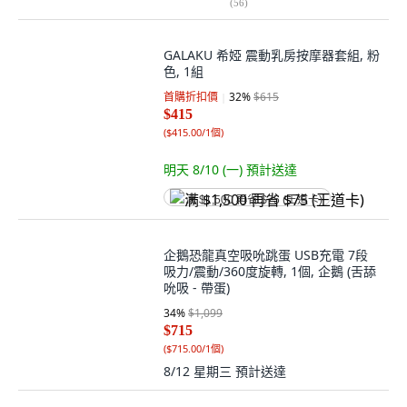
(
56
)
GALAKU 希婭 震動乳房按摩器套組, 粉
色, 1組
首購折扣價
32
%
$615
$415
(
$415.00/1個
)
明天 8/10 (一)
預計送達
满 $1,500 再省 $75 (王道卡)
企鵝恐龍真空吸吮跳蛋 USB充電 7段
吸力/震動/360度旋轉, 1個, 企鵝 (舌舔
吮吸 - 帶蛋)
34
%
$1,099
$715
(
$715.00/1個
)
8/12 星期三
預計送達