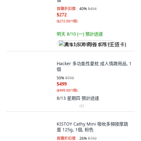
首購折扣價
40
%
$454
$272
(
$272.00/1個
)
明天 8/10 (一)
預計送達
满 $1,500 再省 $75 (王道卡)
Hacker 多功能性愛枕 成人情趣用品, 1
個
50
%
$998
$499
(
$499.00/1個
)
8/13 星期四
預計送達
(
1
)
KISTOY Cathy Mini 吸吮多頻按摩跳
蛋 125g, 1個, 粉色
首購折扣價
26
%
$750