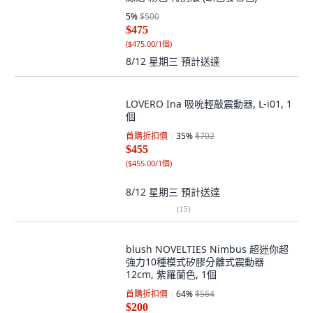
5
%
$500
$475
(
$475.00/1個
)
8/12 星期三
預計送達
LOVERO Ina 吸吮輕敲震動器, L-i01, 1
個
首購折扣價
35
%
$702
$455
(
$455.00/1個
)
8/12 星期三
預計送達
(
15
)
blush NOVELTIES Nimbus 超迷你超
強力10種模式矽膠分離式震動器
12cm, 紫羅蘭色, 1個
首購折扣價
64
%
$564
$200