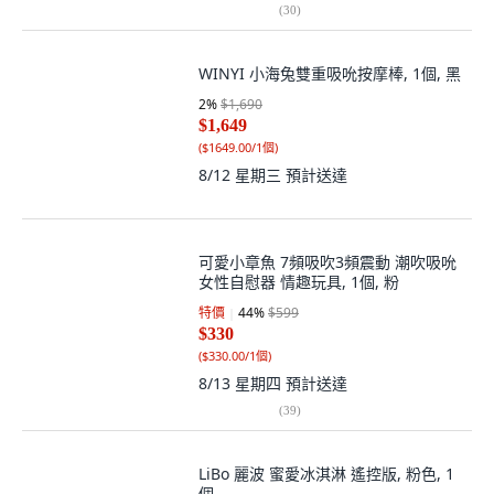
(
30
)
WINYI 小海兔雙重吸吮按摩棒, 1個, 黑
2
%
$1,690
$1,649
(
$1649.00/1個
)
8/12 星期三
預計送達
可愛小章魚 7頻吸吹3頻震動 潮吹吸吮
女性自慰器 情趣玩具, 1個, 粉
特價
44
%
$599
$330
(
$330.00/1個
)
8/13 星期四
預計送達
(
39
)
LiBo 麗波 蜜愛冰淇淋 遙控版, 粉色, 1
個