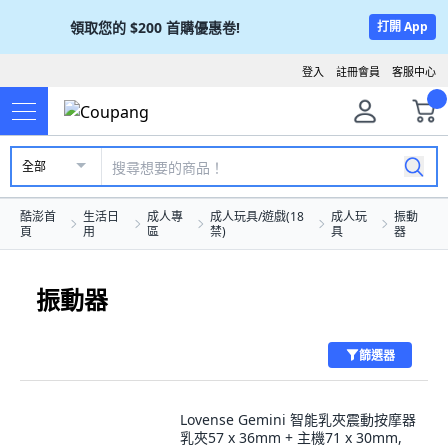
領取您的
$200
首購優惠卷!
打開 App
登入
註冊會員
客服中心
全部
酷澎首
生活日
成人專
成人玩具/遊戲(18
成人玩
振動
頁
用
區
禁)
具
器
振動器
篩選器
Lovense Gemini 智能乳夾震動按摩器
乳夾57 x 36mm + 主機71 x 30mm,