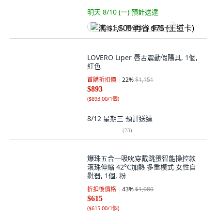
明天 8/10 (一)
預計送達
满 $1,500 再省 $75 (王道卡)
LOVERO Liper 唇舌震動假陽具, 1個,
紅色
首購折扣價
22
%
$1,151
$893
(
$893.00/1個
)
8/12 星期三
預計送達
(
23
)
爆珠五合一吸吮穿戴跳蛋智能操控款
滾珠伸縮 42°C加熱 多重模式 女性自
慰器, 1個, 粉
折扣後價格
43
%
$1,080
$615
(
$615.00/1個
)