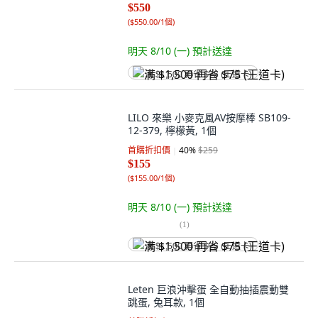
$550
(
$550.00/1個
)
明天 8/10 (一)
預計送達
满 $1,500 再省 $75 (王道卡)
LILO 來樂 小麥克風AV按摩棒 SB109-
12-379, 檸檬黃, 1個
首購折扣價
40
%
$259
$155
(
$155.00/1個
)
明天 8/10 (一)
預計送達
(
1
)
满 $1,500 再省 $75 (王道卡)
Leten 巨浪沖擊蛋 全自動抽插震動雙
跳蛋, 兔耳款, 1個