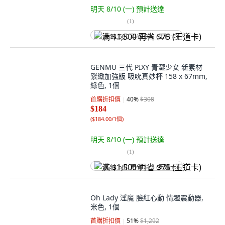
明天 8/10 (一)
預計送達
(
1
)
满 $1,500 再省 $75 (王道卡)
GENMU 三代 PIXY 青澀少女 新素材
緊緻加強版 吸吮真妙杯 158 x 67mm,
綠色, 1個
首購折扣價
40
%
$308
$184
(
$184.00/1個
)
明天 8/10 (一)
預計送達
(
1
)
满 $1,500 再省 $75 (王道卡)
Oh Lady 淫魔 臉紅心動 情趣震動器,
米色, 1個
首購折扣價
51
%
$1,292