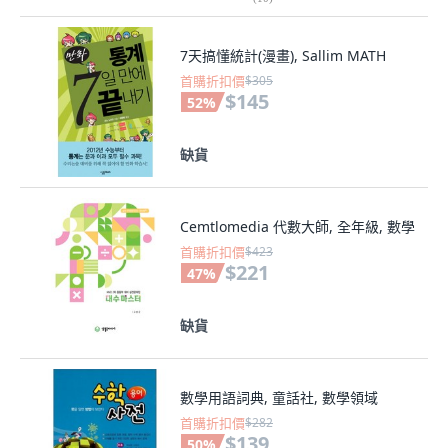
7天搞懂統計(漫畫), Sallim MATH
首購折扣價
$305
$145
52
%
缺貨
Cemtlomedia 代數大師, 全年級, 數學
首購折扣價
$423
$221
47
%
缺貨
數學用語詞典, 童話社, 數學領域
首購折扣價
$282
$139
50
%