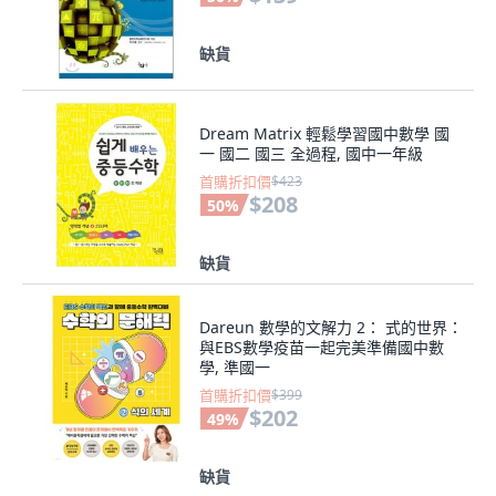
缺貨
Dream Matrix 輕鬆學習國中數學 國
一 國二 國三 全過程, 國中一年級
首購折扣價
$423
$208
50
%
缺貨
Dareun 數學的文解力 2： 式的世界：
與EBS數學疫苗一起完美準備國中數
學, 準國一
首購折扣價
$399
$202
49
%
缺貨