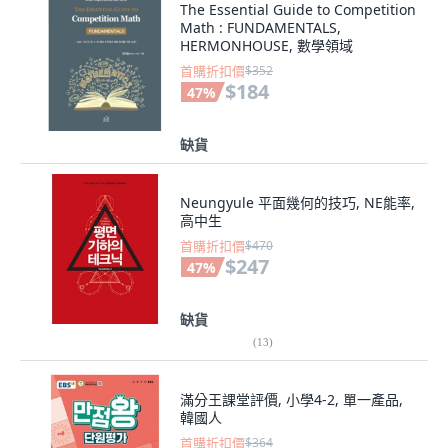
The Essential Guide to Competition
Math : FUNDAMENTALS,
HERMONHOUSE, 數學領域
首購折扣價
$352
$184
47
%
缺貨
Neungyule 平面幾何的技巧, NE能率,
高中生
首購折扣價
$470
$247
47
%
缺貨
(
13
)
滿分王課堂評價, 小學4-2, 單一產品,
韓國人
首購折扣價
$364