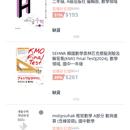
二年級, A級出版社 編輯部, 數學領域
首購折扣價
$399
$193
51
%
缺貨
(
10
)
SEHWA 韓國數學奧林匹克模擬測驗及
解答集(KMO Final Test)(2024), 數學
領域, 國中一年級
首購折扣價
$517
$261
49
%
缺貨
(
11
)
molipsuhak 框架數學 A部分 數與運
算 (含練習冊), 國中數學
首購折扣價
$305