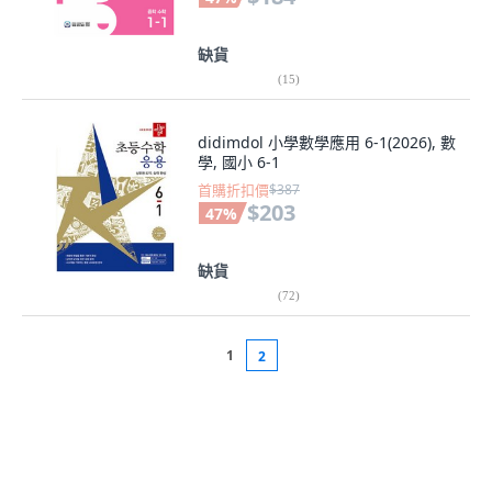
缺貨
(
15
)
didimdol 小學數學應用 6-1(2026), 數
學, 國小 6-1
首購折扣價
$387
$203
47
%
缺貨
(
72
)
1
2