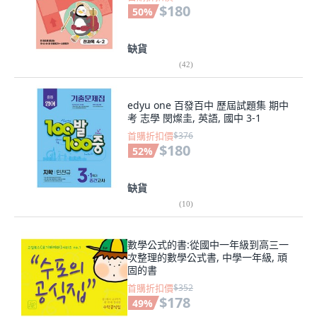
$180
50
%
缺貨
(
42
)
edyu one 百發百中 歷屆試題集 期中
考 志學 閔燦圭, 英語, 國中 3-1
首購折扣價
$376
$180
52
%
缺貨
(
10
)
數學公式的書:從國中一年級到高三一
次整理的數學公式書, 中學一年級, 頑
固的書
首購折扣價
$352
$178
49
%