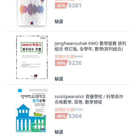
$381
45
%
缺貨
Janghwansuhak KMO 數學競賽 排列
組合 修訂版, 全學年, 數學(排列組合)
首購折扣價
$446
$226
49
%
缺貨
ssisilgwanalsil 資優學校 / 科學高中
合格數學, 高等, 數學領域
首購折扣價
$705
$364
48
%
缺貨