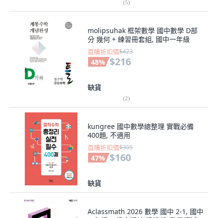
(
5
)
molipsuhak 框架數學 國中數學 D部
分 幾何 + 練習冊套組, 國中一年級
首購折扣價
$423
$216
48
%
缺貨
(
2
)
kungree 國中數學總整理 實戰必備
400題, 不適用
首購折扣價
$305
$160
47
%
缺貨
Aclassmath 2026 數學 國中 2-1, 國中