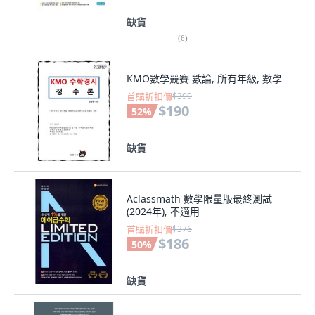
缺貨
(
6
)
KMO數學競賽 數論, 所有年級, 數學
首購折扣價
$399
$190
52
%
缺貨
Aclassmath 數學限量版最終測試
(2024年), 不適用
首購折扣價
$376
$186
50
%
缺貨