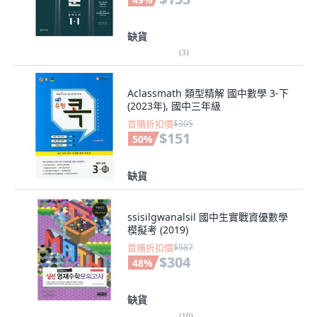
缺貨
(
3
)
Aclassmath 類型精解 國中數學 3-下
(2023年), 國中三年級
首購折扣價
$305
$151
50
%
缺貨
ssisilgwanalsil 國中生實戰資優數學
模擬考 (2019)
首購折扣價
$587
$304
48
%
缺貨
(
10
)