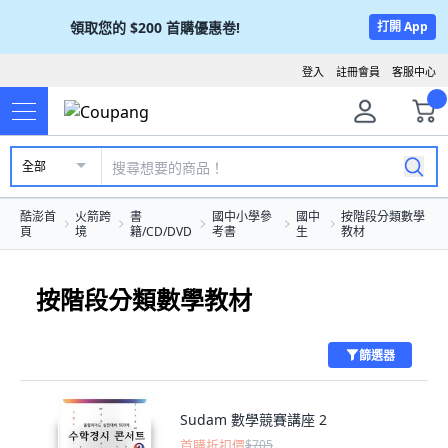
領取您的
$200
首購優惠卷!
打開 App
登入
註冊會員
客服中心
全部
酷澎首
火箭跨
書
國中小學參
國中
按階段分類數學
頁
境
籍/CD/DVD
考書
生
教材
按階段分類數學教材
篩選器
Sudam 數學競賽講座 2
首購折扣價
$705