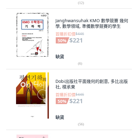
(
12
)
Janghwansuhak KMO 數學競賽 幾何
學, 數學領域, 準備數學競賽的學生
首購折扣價
$446
$221
50
%
缺貨
(
6
)
Dobi出版社平面幾何的創意, 多比出版
社, 樸承東
首購折扣價
$446
$221
50
%
缺貨
(
56
)