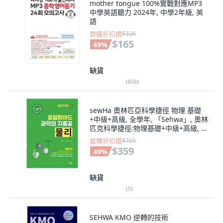
mother tongue 100%實戰對應MP3
中學英語聽力 2024年, 中學2年級, 英
語
首購折扣價
$326
$165
49
%
缺貨
(
856
)
sewHa 奧林匹亞科學捷徑 物理 基礎
+中級+高級, 全學年, 「Sehwa」, 奧林
匹克科學捷徑:物理基礎+中級+高級, 尹
鍾秀、金泰鎮(作者)
首購折扣價
$705
$359
49
%
缺貨
(
5
)
SEHWA KMO 逆轉的技術