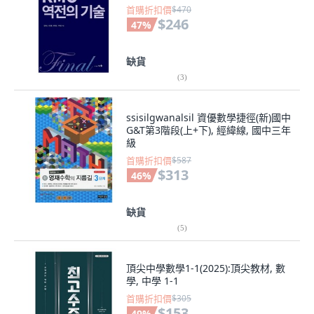
首購折扣價
$470
$246
47
%
缺貨
(
3
)
ssisilgwanalsil 資優數學捷徑(新)國中
G&T第3階段(上+下), 經緯線, 國中三年
級
首購折扣價
$587
$313
46
%
缺貨
(
5
)
頂尖中學數學1-1(2025):頂尖教材, 數
學, 中學 1-1
首購折扣價
$305
$153
49
%