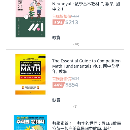
Neungyule 數學基本教材 C, 數學, 國
中 2-1
首購折扣價
$434
$213
50
%
缺貨
(
18
)
The Essential Guide to Competition
Math Fundamentals Plus, 國中全學
年, 數學
首購折扣價
$634
$354
44
%
缺貨
(
1
)
數學素養 1： 數字的世界：與EBS數學
疫苗一起完美準備國中數學, 其他