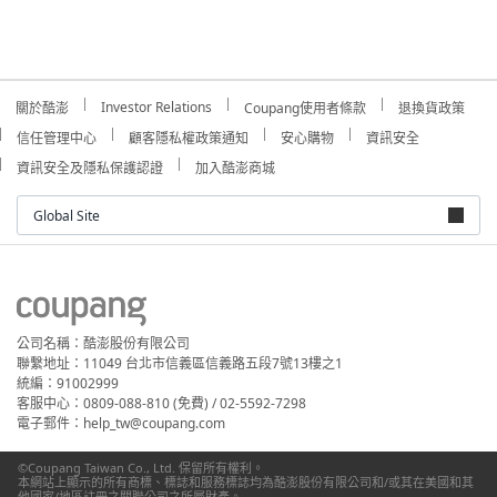
Investor Relations
關於酷澎
Coupang使用者條款
退換貨政策
信任管理中心
顧客隱私權政策通知
安心購物
資訊安全
資訊安全及隱私保護認證
加入酷澎商城
Global Site
公司名稱：酷澎股份有限公司
聯繫地址：11049 台北市信義區信義路五段7號13樓之1
統編：91002999
客服中心：0809-088-810 (免費) / 02-5592-7298
電子郵件：help_tw@coupang.com
©Coupang Taiwan Co., Ltd. 保留所有權利。
本網站上顯示的所有商標、標誌和服務標誌均為酷澎股份有限公司和/或其在美國和其
他國家/地區註冊之關聯公司之所屬財產。