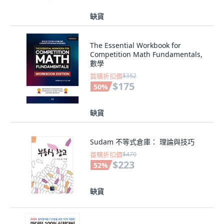
缺貨
The Essential Workbook for
Competition Math Fundamentals,
數學
首購折扣價
$352
$175
50
%
缺貨
Sudam 不等式倉庫： 理論與技巧
首購折扣價
$470
$223
52
%
缺貨