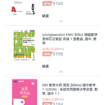
$160
47
%
缺貨
(
1
)
ssisilgwanalsil KMO BIBLE 韓國數學
奧林匹亞聖經 高級 1 整數論, 國中, 數
學
首購折扣價
$399
$198
50
%
缺貨
(
6
)
EBS 數學大師 類型 β(Beta) 國中數學
1-1(2026)：系統性問題解決學習書, 數
學, 國中 1-1
首購折扣價
$352
$184
47
%