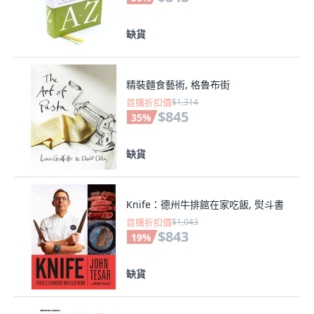
缺貨
精裝麵食藝術, 格魯布街
首購折扣價
$1,314
$845
35
%
缺貨
Knife：德州牛排館在家吃飯, 熨斗書
首購折扣價
$1,043
$843
19
%
缺貨