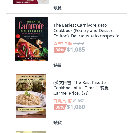
缺貨
The Easiest Carnivore Keto
Cookbook (Poultry and Dessert
Edition): Delicious keto recipes for
beginners 精裝版, David Kim, 英文
首購折扣價
$1,713
$1,085
36
%
缺貨
(英文圖書) The Best Risotto
Cookbook of All Time 平裝版,
Carmel Price, 英文
首購折扣價
$1,682
$1,060
36
%
缺貨