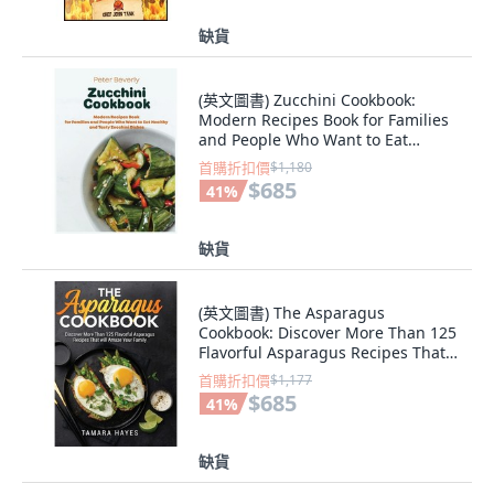
缺貨
(英文圖書) Zucchini Cookbook:
Modern Recipes Book for Families
and People Who Want to Eat
Healthy and Ta... 精裝版, Peter
首購折扣價
$1,180
Beverly, 英文
$685
41
%
缺貨
(英文圖書) The Asparagus
Cookbook: Discover More Than 125
Flavorful Asparagus Recipes That
will Amaze Yo... 精裝版, Tamara
首購折扣價
$1,177
Hayes, 英文
$685
41
%
缺貨