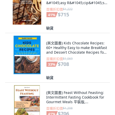
&#1045;asy R&#1045;cip&#1045;s
to Im... 精裝版, Isabella Ramirez, 英
首購折扣價
$1,222
文
$715
41
%
缺貨
(英文圖書) Kids Chocolate Recipes:
60+ Healthy Easy to make Breakfast
and Dessert Chocolate Recipes for
... 平裝版, Independently
首購折扣價
$1,069
Published, 英文
$708
33
%
缺貨
(英文圖書) Feast Without Feasting:
Intermittent Fasting Cookbook for
Gourmet Meals 平裝版,
Intermitting Fasting, 英文
首購折扣價
$1,208
$706
41
%