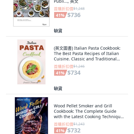
Publi..., 英文
首購折扣價
$1,248
$736
41
%
缺貨
(英文圖書) Italian Pasta Cookbook:
The Best Pasta Recipes of Italian
Cuisine. Classic and Traditional
Re... 精裝版, Simona Simmons, 英文
首購折扣價
$1,246
$734
41
%
缺貨
Wood Pellet Smoker and Grill
Cookbook: The Complete Guide
with the Latest Cooking Techniques
and Tip... 精裝版, Charlie Creative
首購折扣價
$1,243
Lab, 英語
$732
41
%