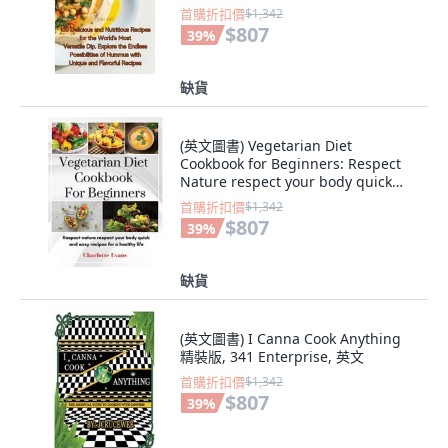
首購折扣價
$1,342
$807
39
%
缺貨
(英文圖書) Vegetarian Diet
Cookbook for Beginners: Respect
Nature respect your body quick
and easy recip... 精裝版, Charlotte
首購折扣價
$1,342
Evans, 英文
$807
39
%
缺貨
(英文圖書) I Canna Cook Anything
精裝版, 341 Enterprise, 英文
首購折扣價
$1,342
$807
39
%