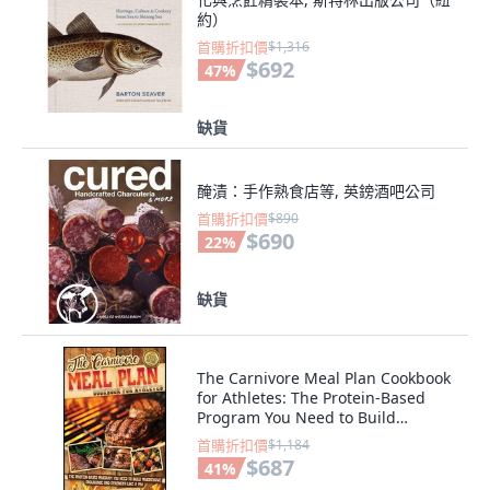
約）
首購折扣價
$1,316
$692
47
%
缺貨
醃漬：手作熟食店等, 英鎊酒吧公司
首購折扣價
$890
$690
22
%
缺貨
The Carnivore Meal Plan Cookbook
for Athletes: The Protein-Based
Program You Need to Build
Progressi... 精裝版, Marini
首購折扣價
$1,184
Publishing, 英文
$687
41
%