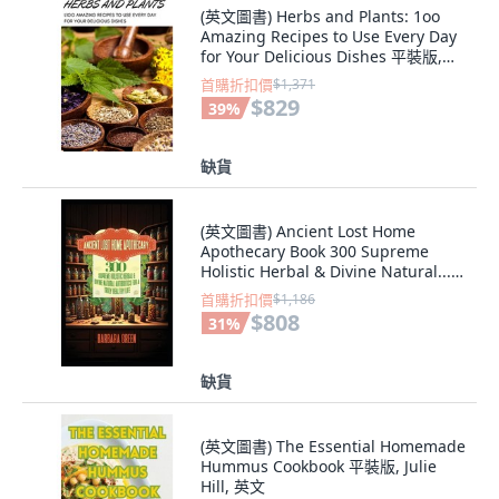
(英文圖書) Herbs and Plants: 1oo
Amazing Recipes to Use Every Day
for Your Delicious Dishes 平裝版,
Michael Carroll, 英文
首購折扣價
$1,371
$829
39
%
缺貨
(英文圖書) Ancient Lost Home
Apothecary Book 300 Supreme
Holistic Herbal & Divine Natural...
平裝版, Natural Health Books, 英文
首購折扣價
$1,186
$808
31
%
缺貨
(英文圖書) The Essential Homemade
Hummus Cookbook 平裝版, Julie
Hill, 英文