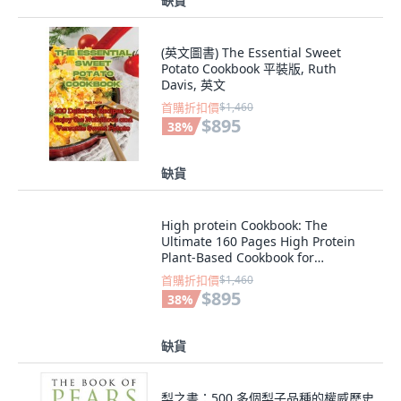
缺貨
(英文圖書) The Essential Sweet
Potato Cookbook 平裝版, Ruth
Davis, 英文
首購折扣價
$1,460
$895
38
%
缺貨
High protein Cookbook: The
Ultimate 160 Pages High Protein
Plant-Based Cookbook for
Maximum Muscle G... 精裝版,
首購折扣價
$1,460
Regina Daniel, 英文
$895
38
%
缺貨
梨之書：500 多個梨子品種的權威歷史