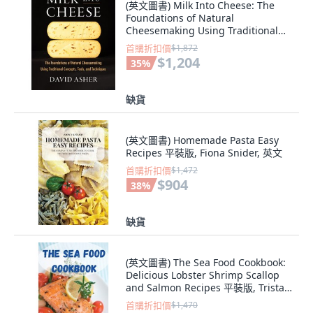
(英文圖書) Milk Into Cheese: The
Foundations of Natural
Cheesemaking Using Traditional
Concepts Tools ... 精裝版, Chelsea
首購折扣價
$1,872
Green Publishing Co..., 英文
$1,204
35
%
缺貨
(英文圖書) Homemade Pasta Easy
Recipes 平裝版, Fiona Snider, 英文
首購折扣價
$1,472
$904
38
%
缺貨
(英文圖書) The Sea Food Cookbook:
Delicious Lobster Shrimp Scallop
and Salmon Recipes 平裝版, Trista
Moody, 英文
首購折扣價
$1,470