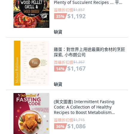
Plenty of Succulent Recipes ... 平裝
版, 英文
首購折扣價
$1,857
$1,192
35
%
缺貨
雞蛋：對世界上用途最廣的食材的烹飪
探索, 小布朗公司
首購折扣價
$1,367
$1,167
14
%
缺貨
(英文圖書) Intermittent Fasting
Code: A Collection of Healthy
Recipes to Boost Metabolism
Increase Menta... 平裝版, 英文
首購折扣價
$1,715
$1,086
36
%