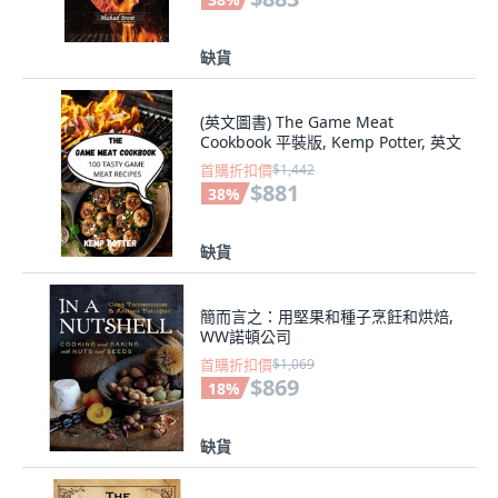
缺貨
(英文圖書) The Game Meat
Cookbook 平裝版, Kemp Potter, 英文
首購折扣價
$1,442
$881
38
%
缺貨
簡而言之：用堅果和種子烹飪和烘焙,
WW諾頓公司
首購折扣價
$1,069
$869
18
%
缺貨