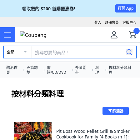
領取您的
$200
首購優惠卷!
打開 App
登入
註冊會員
客服中心
全部
酷澎首
火箭跨
書
外國圖
料
按材料分類料
頁
境
籍/CD/DVD
書
理
理
按材料分類料理
篩選器
Pit Boss Wood Pellet Grill & Smoker
Cookbook for Family [4 Books in 1]: