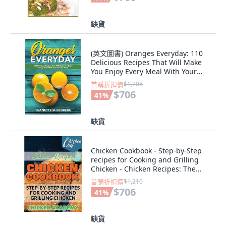
缺貨
(英文圖書) Oranges Everyday: 110
Delicious Recipes That Will Make
You Enjoy Every Meal With Your
Favorit... 精裝版, Jeanette
首購折扣價
$1,208
Shuldberg, 英文
$706
41
%
缺貨
Chicken Cookbook - Step-by-Step
recipes for Cooking and Grilling
Chicken - Chicken Recipes: The
Fine... 精裝版, Chicken Akademy, 英
首購折扣價
$1,210
文
$706
41
%
缺貨