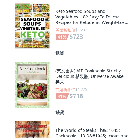
Keto Seafood Soups and
Vegetables: 182 Easy To Follow
Recipes for Ketogenic Weight-Loss
Natural Ho... 平裝版, Luca Pino, 英
首購折扣價
$1,232
文
$723
41
%
缺貨
(英文圖書) AIP Cookbook: Strictly
Delicious 精裝版, Universe Awake,
英文
首購折扣價
$1,225
$718
41
%
缺貨
The World of Steaks Th&#1045;
Cookbook: 113 D&#1045;licious and