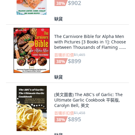
$902
38
%
缺貨
The Carnivore Bible for Alpha Men
with Pictures [3 Books in 1]: Choose
between Thousands of Flaming ...
平裝版, Marini Publishing, 英文
首購折扣價
$1,465
$899
38
%
缺貨
(英文圖書) The ABC's of Garlic: The
Ultimate Garlic Cookbook 平裝版,
Carolyn Bell, 英文
首購折扣價
$1,458
$895
38
%