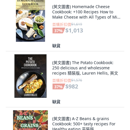
(英文圖書) Homemade Cheese
Cookbook: +100 Recipes How to
Make Cheese with All Types of Milk
平裝版, Lee Stevens, 英文
首購折扣價
$1,619
$1,013
37
%
缺貨
(英文圖書) The Potato Cookbook:
250 delicious and wholesome
recipes 精裝版, Lauren Hellis, 英文
首購折扣價
$1,576
$982
37
%
缺貨
(英文圖書) A-Z Beans & grains
Cookbook: 500+ tasty recipes For
Healthy eating 平裝版,