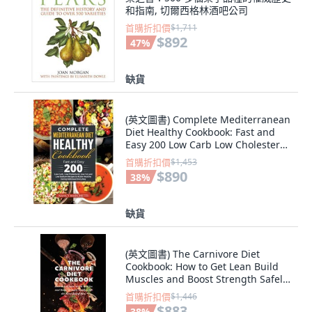
和指南, 切爾西格林酒吧公司
首購折扣價
$1,711
$892
47
%
缺貨
(英文圖書) Complete Mediterranean
Diet Healthy Cookbook: Fast and
Easy 200 Low Carb Low Cholesterol
Lo... 精裝版, Bm Ecommerce
首購折扣價
$1,453
Management, 英文
$890
38
%
缺貨
(英文圖書) The Carnivore Diet
Cookbook: How to Get Lean Build
Muscles and Boost Strength Safely
with th... 精裝版, Michael Brent, 英
首購折扣價
$1,446
文
$883
38
%