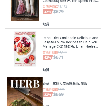
Cookbook] 精裝版, Ten Speed Press,
英文
首購折扣價
$1,172
$679
42
%
缺貨
Renal Diet Cookbook: Delicious and
Easy-to-Follow Recipes to Help You
Manage CKD 精裝版, Lilian Nielsen,
英文
首購折扣價
$1,161
$671
42
%
缺貨
香草：掌握大麻烹飪藝術, 墨股
首購折扣價
$869
$669
23
%