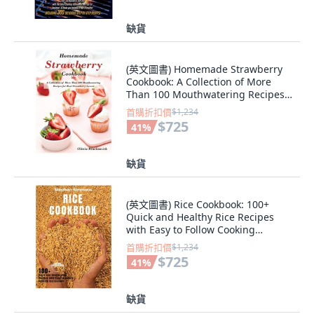
缺貨
(英文圖書) Homemade Strawberry
Cookbook: A Collection of More
Than 100 Mouthwatering Recipes
for Real St... 精裝版, Olivia
首購折扣價
$1,234
Blacksmith, 英文
$725
41
%
缺貨
(英文圖書) Rice Cookbook: 100+
Quick and Healthy Rice Recipes
with Easy to Follow Cooking
Instructions 精裝版, Stephen
首購折扣價
$1,234
Simmons, 英文
$725
41
%
缺貨