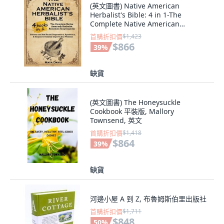
(英文圖書) Native American
Herbalist's Bible: 4 in 1-The
Complete Native American
Herbalist Remedies Enc... 精裝版,
首購折扣價
$1,423
Maya Davis, 英文
$866
39
%
缺貨
(英文圖書) The Honeysuckle
Cookbook 平裝版, Mallory
Townsend, 英文
首購折扣價
$1,418
$864
39
%
缺貨
河邊小屋 A 到 Z, 布魯姆斯伯里出版社
首購折扣價
$1,711
$848
50
%