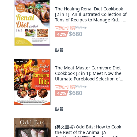
The Healing Renal Diet Cookbook
[2 in 1]: An Illustrated Collection of
Tens of Recipes to Manage Kid... 平
裝版, Loyal Publish, 英文
首購折扣價
$1,173
$680
42
%
缺貨
The Meat-Master Carnivore Diet
Cookbook [2 in 1]: Meet Now the
Ultimate Pureblood Selection of
100+ ... 平裝版, Marini Publishing,
首購折扣價
$1,173
英文
$680
42
%
缺貨
(英文圖書) Odd Bits: How to Cook
the Rest of the Animal [A