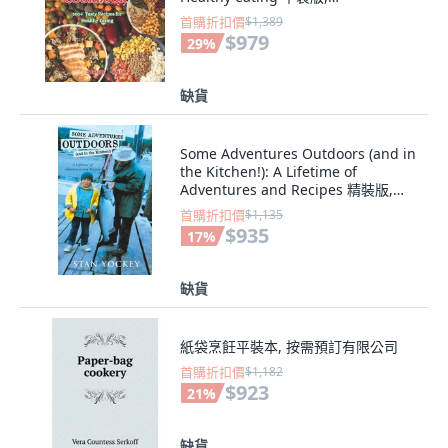
Independently Published, 英文
首購折扣價
$1,389
$979
29
%
缺貨
Some Adventures Outdoors (and in
the Kitchen!): A Lifetime of
Adventures and Recipes 精裝版,
Book Vine Press, 英文
首購折扣價
$1,135
$935
17
%
缺貨
紙袋烹飪平裝本, 按需預訂有限公司
首購折扣價
$1,182
$923
21
%
缺貨