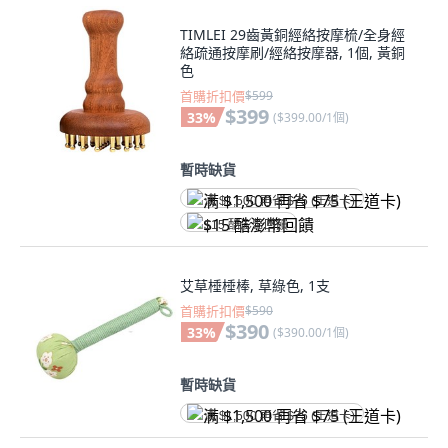
TIMLEI 29齒黃銅經絡按摩梳/全身經
絡疏通按摩刷/經絡按摩器, 1個, 黃銅
色
首購折扣價
$599
$399
33
%
(
$399.00/1個
)
暫時缺貨
满 $1,500 再省 $75 (王道卡)
$15 酷澎幣回饋
艾草棰棰棒, 草綠色, 1支
首購折扣價
$590
$390
33
%
(
$390.00/1個
)
暫時缺貨
满 $1,500 再省 $75 (王道卡)