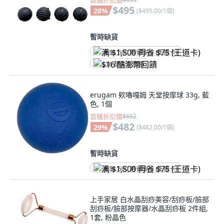
首購折扣價
$495
28
%
(
$495.00/1個
)
暫時缺貨
满 $1,500 再省 $75 (王道卡)
$16 酷澎幣回饋
erugam 欸嚕嘎姆 天堂按摩球 33g, 藍
色, 1個
首購折扣價
$682
$482
29
%
(
$482.00/1個
)
暫時缺貨
满 $1,500 再省 $75 (王道卡)
上手家居 白水晶刮痧美容/刮痧板/臉部
刮痧板/臉部按摩器/水晶刮痧板 2件組,
1套, 粉晶色