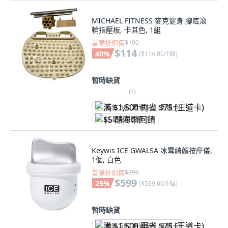
MICHAEL FITNESS 麥克健身 腳底滾
輪指壓板, 卡其色, 1組
首購折扣價
$190
$114
40
%
(
$114.00/1個
)
暫時缺貨
(
7
)
满 $1,500 再省 $75 (王道卡)
$5 酷澎幣回饋
Keywis ICE GWALSA 冰雪綺顏按摩儀,
1個, 白色
首購折扣價
$799
$599
25
%
(
$599.00/1個
)
暫時缺貨
满 $1,500 再省 $75 (王道卡)