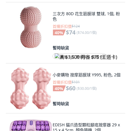
三次方 80D 花生筋膜球 雙球, 1個, 粉
色
首購折扣價
$124
$74
40
%
(
$74.00/1個
)
暫時缺貨
满 $1,500 再省 $75 (王道卡)
小麥購物 按摩筋膜球 Y995, 粉色, 2個
首購折扣價
$101
$60
40
%
(
$30.00/1個
)
暫時缺貨
EDISH 貓爪造型顆粒腳底按摩器 29 x
15 x 4.5cm, 顏色隨機, 2個