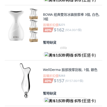
满 $1,500 再省 $75 (王道卡)
BOWA 經典雙效冰鎮按摩棒 3個, 白色,
3組
首購折扣價
$271
$162
40
%
(
$54.00/1個
)
暫時缺貨
(
155
)
满 $1,500 再省 $75 (王道卡)
WellDerma 臉部按摩刮板, 1個, 銀色
首購折扣價
$263
$157
40
%
(
$157.00/1個
)
暫時缺貨
满 $1,500 再省 $75 (王道卡)