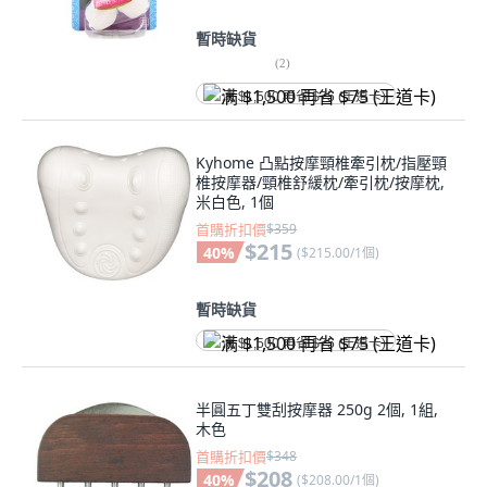
暫時缺貨
(
2
)
满 $1,500 再省 $75 (王道卡)
Kyhome 凸點按摩頸椎牽引枕/指壓頸
椎按摩器/頸椎舒緩枕/牽引枕/按摩枕,
米白色, 1個
首購折扣價
$359
$215
40
%
(
$215.00/1個
)
暫時缺貨
满 $1,500 再省 $75 (王道卡)
半圓五丁雙刮按摩器 250g 2個, 1組,
木色
首購折扣價
$348
$208
40
%
(
$208.00/1個
)