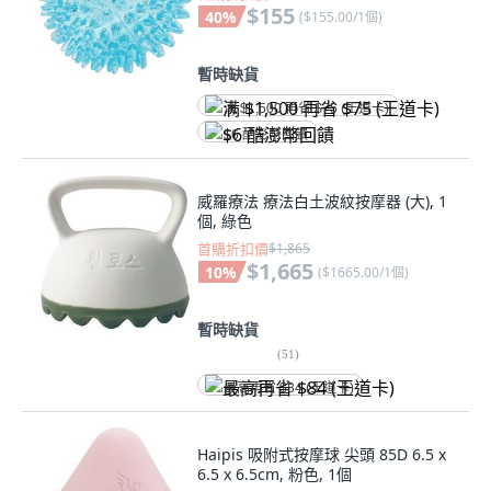
$155
40
%
(
$155.00/1個
)
暫時缺貨
满 $1,500 再省 $75 (王道卡)
$6 酷澎幣回饋
威羅療法 療法白土波紋按摩器 (大), 1
個, 綠色
首購折扣價
$1,865
$1,665
10
%
(
$1665.00/1個
)
暫時缺貨
(
51
)
最高再省 $84 (王道卡)
Haipis 吸附式按摩球 尖頭 85D 6.5 x
6.5 x 6.5cm, 粉色, 1個