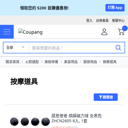
領取您的
$200
首購優惠卷!
打開 App
登入
註冊會員
客服中心
全部
酷澎首頁
火箭速配
美妝保養
美容用品
臉部用品
按摩道具
按摩道具
篩選器
感恩使者 煩躁磁力球 全黑色
ZHCN2605 8入, 1套
$695