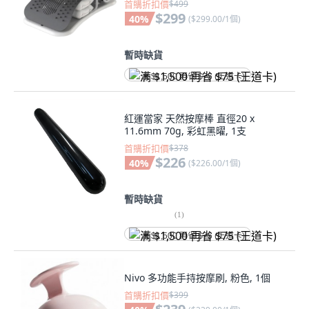
首購折扣價
$499
$299
40
%
(
$299.00/1個
)
暫時缺貨
满 $1,500 再省 $75 (王道卡)
紅運當家 天然按摩棒 直徑20 x
11.6mm 70g, 彩虹黑曜, 1支
首購折扣價
$378
$226
40
%
(
$226.00/1個
)
暫時缺貨
(
1
)
满 $1,500 再省 $75 (王道卡)
Nivo 多功能手持按摩刷, 粉色, 1個
首購折扣價
$399