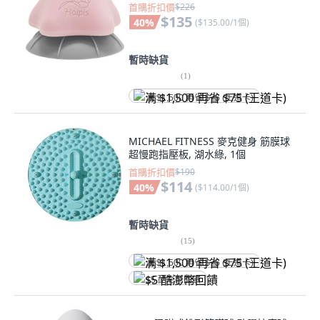
首購折扣價
$226
$135
40
%
(
$135.00/1個
)
暫時缺貨
(
1
)
满 $1,500 再省 $75 (王道卡)
MICHAEL FITNESS 麥克健身 筋膜球
超慢跑指壓板, 湖水綠, 1個
首購折扣價
$190
$114
40
%
(
$114.00/1個
)
暫時缺貨
(
15
)
满 $1,500 再省 $75 (王道卡)
$5 酷澎幣回饋