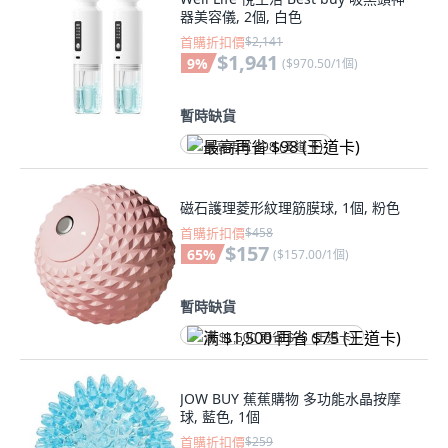
器美容儀, 2個, 白色
首購折扣價
$2,141
$1,941
9
%
(
$970.50/1個
)
暫時缺貨
最高再省 $98 (王道卡)
磁石護理菱形紋理筋膜球, 1個, 粉色
首購折扣價
$458
$157
65
%
(
$157.00/1個
)
暫時缺貨
满 $1,500 再省 $75 (王道卡)
JOW BUY 蕉蕉購物 多功能水晶按摩
球, 藍色, 1個
首購折扣價
$259