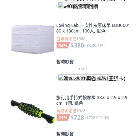
$40 酷澎幣回饋
Loving Lab 一次性按摩床單 LDBC001
80 x 180cm, 100入, 單色
首購折扣價
$580
$380
34
%
(
$3.80/1個
)
暫時缺貨
(
141
)
满 $1,500 再省 $75 (王道卡)
旅行用手持式按摩棒 38.6 x 2.9 x 2.9
cm, 1個, 綠色
首購折扣價
$928
$728
21
%
(
$728.00/1個
)
暫時缺貨