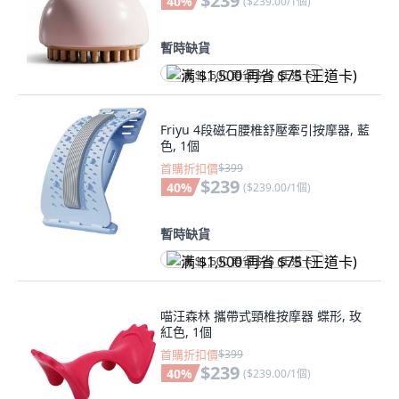
$239
40
%
(
$239.00/1個
)
暫時缺貨
满 $1,500 再省 $75 (王道卡)
Friyu 4段磁石腰椎舒壓牽引按摩器, 藍
色, 1個
首購折扣價
$399
$239
40
%
(
$239.00/1個
)
暫時缺貨
满 $1,500 再省 $75 (王道卡)
喵汪森林 攜帶式頸椎按摩器 蝶形, 玫
紅色, 1個
首購折扣價
$399
$239
40
%
(
$239.00/1個
)