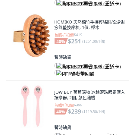
满 $1,500 再省 $75 (王道卡)
HOMIKO 天然楠竹手持經絡刷/全身刮
痧氣墊按摩梳, 1個, 櫸木
首購折扣價
$419
$251
40
%
(
$251.00/1個
)
暫時缺貨
满 $1,500 再省 $75 (王道卡)
$11 酷澎幣回饋
JOW BUY 蕉蕉購物 冰鎮滾珠眼霜匯入
按摩器, 2個, 顏色隨機
首購折扣價
$399
$239
40
%
(
$119.50/1個
)
暫時缺貨