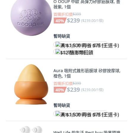
O OOUP 中歐 高彈力矽膠筋膜球, 薔
薇紫, 1個
首購折扣價
$399
$239
40
%
(
$239.00/1個
)
暫時缺貨
满 $1,500 再省 $75 (王道卡)
$12 酷澎幣回饋
Aura 吸附式錐形筋膜球 矽膠按摩球,
橙色, 1個
首購折扣價
$399
$239
40
%
(
$239.00/1個
)
暫時缺貨
满 $1,500 再省 $75 (王道卡)
Well Life 悅生活 Best buy 吸黑頭神