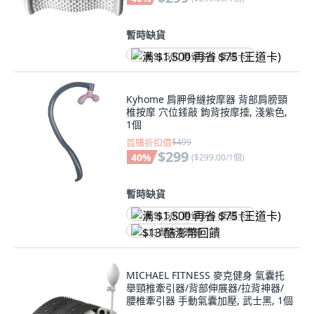
暫時缺貨
满 $1,500 再省 $75 (王道卡)
Kyhome 肩胛骨縫按摩器 背部肩膀頸
椎按摩 穴位錘敲 鉤背按摩捶, 淺紫色,
1個
首購折扣價
$499
$299
40
%
(
$299.00/1個
)
暫時缺貨
满 $1,500 再省 $75 (王道卡)
$13 酷澎幣回饋
MICHAEL FITNESS 麥克健身 氣囊托
舉頸椎牽引器/背部伸展器/拉背神器/
腰椎牽引器 手動氣囊加壓, 武士黑, 1個