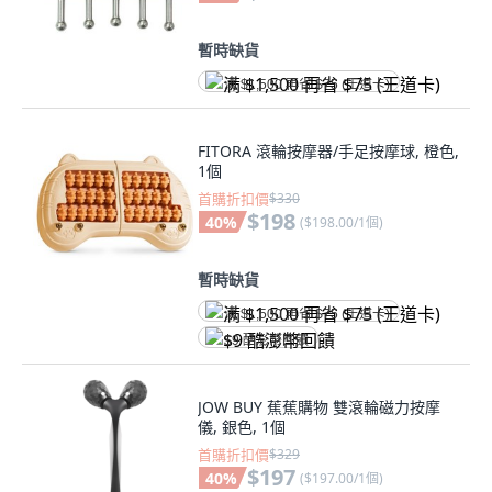
暫時缺貨
满 $1,500 再省 $75 (王道卡)
FITORA 滾輪按摩器/手足按摩球, 橙色,
1個
首購折扣價
$330
$198
40
%
(
$198.00/1個
)
暫時缺貨
满 $1,500 再省 $75 (王道卡)
$9 酷澎幣回饋
JOW BUY 蕉蕉購物 雙滾輪磁力按摩
儀, 銀色, 1個
首購折扣價
$329
$197
40
%
(
$197.00/1個
)