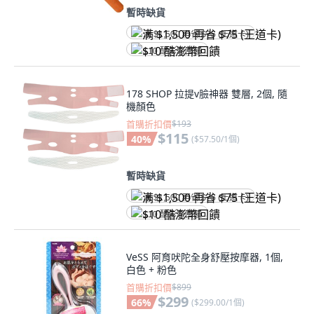
暫時缺貨
满 $1,500 再省 $75 (王道卡)
$10 酷澎幣回饋
178 SHOP 拉提v臉神器 雙層, 2個, 隨
機顏色
首購折扣價
$193
$115
40
%
(
$57.50/1個
)
暫時缺貨
满 $1,500 再省 $75 (王道卡)
$10 酷澎幣回饋
VeSS 阿育吠陀全身舒壓按摩器, 1個,
白色 + 粉色
首購折扣價
$899
$299
66
%
(
$299.00/1個
)