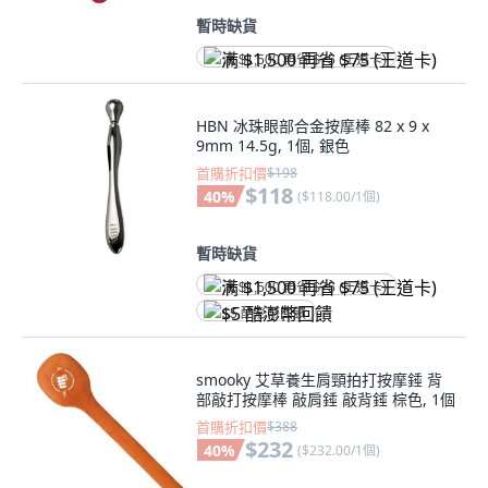
暫時缺貨
满 $1,500 再省 $75 (王道卡)
HBN 冰珠眼部合金按摩棒 82 x 9 x
9mm 14.5g, 1個, 銀色
首購折扣價
$198
$118
40
%
(
$118.00/1個
)
暫時缺貨
满 $1,500 再省 $75 (王道卡)
$5 酷澎幣回饋
smooky 艾草養生肩頸拍打按摩錘 背
部敲打按摩棒 敲肩錘 敲背錘 棕色, 1個
首購折扣價
$388
$232
40
%
(
$232.00/1個
)