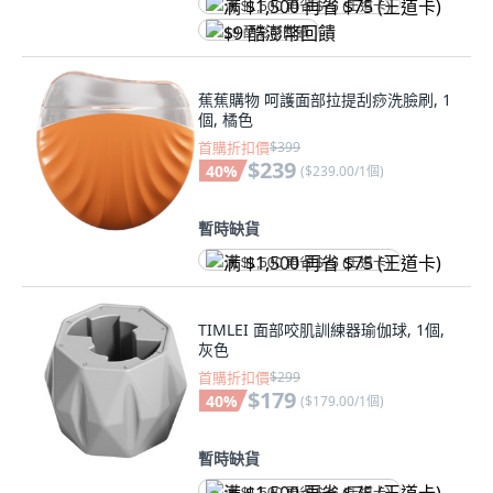
满 $1,500 再省 $75 (王道卡)
$9 酷澎幣回饋
蕉蕉購物 呵護面部拉提刮痧洗臉刷, 1
個, 橘色
首購折扣價
$399
$239
40
%
(
$239.00/1個
)
暫時缺貨
满 $1,500 再省 $75 (王道卡)
TIMLEI 面部咬肌訓練器瑜伽球, 1個,
灰色
首購折扣價
$299
$179
40
%
(
$179.00/1個
)
暫時缺貨