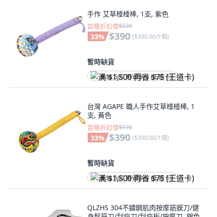
手作 艾草棰棰棒, 1支, 紫色
首購折扣價
$590
$390
33
%
(
$390.00/1個
)
暫時缺貨
满 $1,500 再省 $75 (王道卡)
台灣 AGAPE 職人手作艾草棰棰棒, 1
支, 黃色
首購折扣價
$590
$390
33
%
(
$390.00/1個
)
暫時缺貨
满 $1,500 再省 $75 (王道卡)
QLZHS 304不鏽鋼肌肉按摩筋膜刀/健
身鬆筋刀/刮痧刀/刮痧板/按摩刀, 銀色,