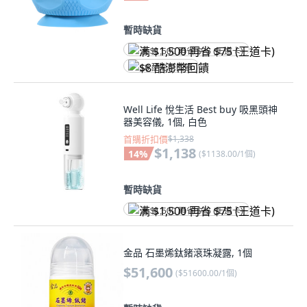
暫時缺貨
满 $1,500 再省 $75 (王道卡)
$8 酷澎幣回饋
Well Life 悅生活 Best buy 吸黑頭神
器美容儀, 1個, 白色
首購折扣價
$1,338
$1,138
14
%
(
$1138.00/1個
)
暫時缺貨
满 $1,500 再省 $75 (王道卡)
金品 石墨烯鈦鍺滾珠凝露, 1個
$51,600
(
$51600.00/1個
)