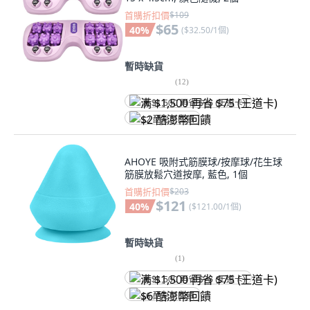
首購折扣價
$109
$65
40
%
(
$32.50/1個
)
暫時缺貨
(
12
)
满 $1,500 再省 $75 (王道卡)
$2 酷澎幣回饋
AHOYE 吸附式筋膜球/按摩球/花生球
筋膜放鬆穴道按摩, 藍色, 1個
首購折扣價
$203
$121
40
%
(
$121.00/1個
)
暫時缺貨
(
1
)
满 $1,500 再省 $75 (王道卡)
$6 酷澎幣回饋