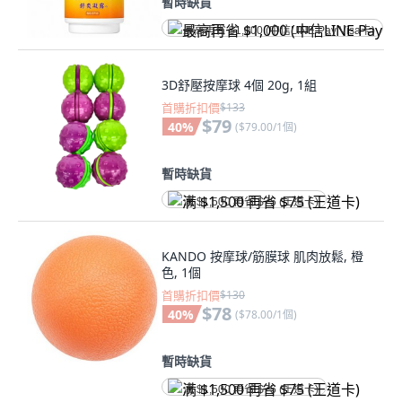
暫時缺貨
最高再省 $1,000 (中信LINE Pay Visa卡)
3D舒壓按摩球 4個 20g, 1組
首購折扣價
$133
$79
40
%
(
$79.00/1個
)
暫時缺貨
满 $1,500 再省 $75 (王道卡)
KANDO 按摩球/筋膜球 肌肉放鬆, 橙
色, 1個
首購折扣價
$130
$78
40
%
(
$78.00/1個
)
暫時缺貨
满 $1,500 再省 $75 (王道卡)