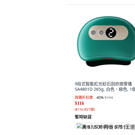
9段式智能紅光砭石刮痧按摩儀
SA4801D 265g, 白色，綠色, 1
首購折扣價
40
%
$194
$116
(
$116.00/1個
)
暫時缺貨
满 $1,500 再省 $75 (王道卡)