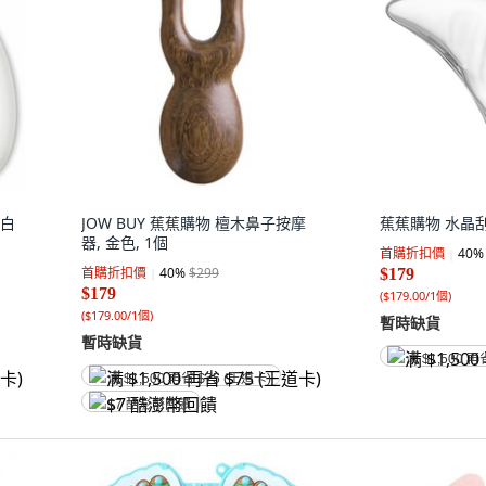
 白
JOW BUY 蕉蕉購物 檀木鼻子按摩
蕉蕉購物 水晶刮
器, 金色, 1個
首購折扣價
40
%
首購折扣價
40
%
$299
$179
$179
(
$179.00/1個
)
(
$179.00/1個
)
暫時缺貨
暫時缺貨
满 $1,500 再
满 $1,500 再省 $75 (王道卡)
$7 酷澎幣回饋