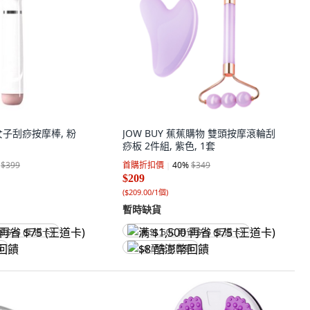
子刮痧按摩棒, 粉
JOW BUY 蕉蕉購物 雙頭按摩滾輪刮
痧板 2件組, 紫色, 1套
$399
首購折扣價
40
%
$349
$209
(
$209.00/1個
)
暫時缺貨
省 $75 (王道卡)
满 $1,500 再省 $75 (王道卡)
饋
$8 酷澎幣回饋