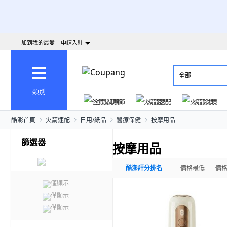
加到我的最愛
申請入駐
全部
類別
爸氣父親節
火箭速配
火箭跨境
酷澎首頁
火箭速配
日用/紙品
醫療保健
按摩用品
篩選器
按摩用品
酷澎評分排名
價格最低
價
僅顯示
僅顯示
僅顯示