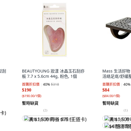
型刮
BEAUTYOUNG 妝漾 冰晶玉石刮痧
Mass 生活好
板 7.7 x 5.6cm 44g, 粉色, 1個
活絡足底/舒緩壓
首購折扣價
40
%
$318
首購折扣價
40
%
$190
$84
(
$190.00/1個
)
(
$84.00/1個
)
暫時缺貨
暫時缺貨
(
2
)
(
1
)
满 $1,500 再省 $75 (王道卡)
满 $1,500 再
$4 酷澎幣回