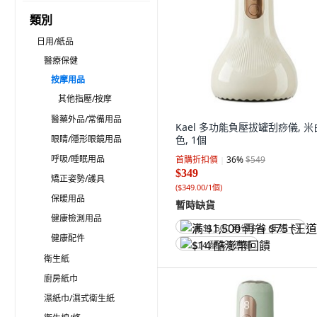
類別
日用/紙品
醫療保健
按摩用品
其他指壓/按摩
醫藥外品/常備用品
Kael 多功能負壓拔罐刮痧儀, 米
眼睛/隱形眼鏡用品
色, 1個
呼吸/睡眠用品
首購折扣價
36
%
$549
$349
矯正姿勢/護具
(
$349.00/1個
)
保暖用品
暫時缺貨
健康檢測用品
满 $1,500 再省 $75 (王道卡)
健康配件
$14 酷澎幣回饋
衛生紙
廚房紙巾
濕紙巾/濕式衛生紙