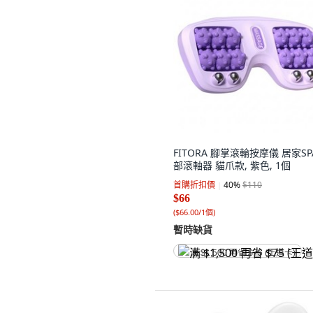
FITORA 腳掌滾輪按摩儀 居家SP
部滾軸器 貓爪款, 紫色, 1個
首購折扣價
40
%
$110
$66
(
$66.00/1個
)
暫時缺貨
满 $1,500 再省 $75 (王道卡)