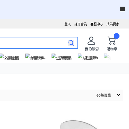
登入
註冊會員
客服中心
成為賣家
我的酷澎
購物車
文具圖書
食品飲料
生活用品
女性服飾
運動戶外
60
每頁筆