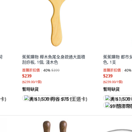
荷
蕉蕉購物 櫸木魚尾全身疏通大面積
蕉蕉購物 都市女
刮痧板, 1個, 淺木色
色, 1支
首購折扣價
40
%
$399
首購折扣價
40
%
$239
$239
(
$239.00/1個
)
(
$239.00/1個
)
暫時缺貨
暫時缺貨
满 $1,500 再省 $75 (王道卡)
满 $1,500 再
$9 酷澎幣回