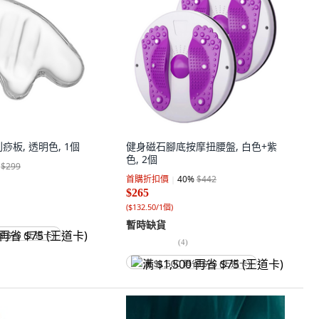
痧板, 透明色, 1個
健身磁石腳底按摩扭腰盤, 白色+紫
色, 2個
$299
首購折扣價
40
%
$442
$265
(
$132.50/1個
)
暫時缺貨
省 $75 (王道卡)
(
4
)
满 $1,500 再省 $75 (王道卡)