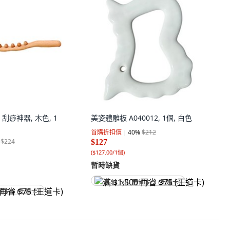
刮痧神器, 木色, 1
美姿體雕板 A040012, 1個, 白色
首購折扣價
40
%
$212
$224
$127
(
$127.00/1個
)
暫時缺貨
满 $1,500 再省 $75 (王道卡)
省 $75 (王道卡)