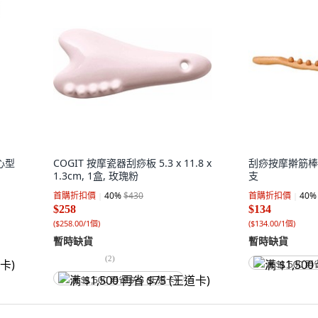
心型
COGIT 按摩瓷器刮痧板 5.3 x 11.8 x
刮痧按摩擀筋棒 
1.3cm, 1盒, 玫瑰粉
支
首購折扣價
40
%
$430
首購折扣價
40
%
$258
$134
(
$258.00/1個
)
(
$134.00/1個
)
暫時缺貨
暫時缺貨
(
2
)
满 $1,500 再
满 $1,500 再省 $75 (王道卡)