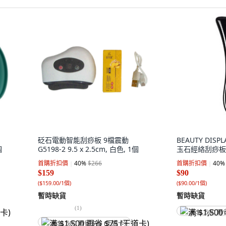
砭石電動智能刮痧板 9檔震動
BEAUTY DIS
個
G5198-2 9.5 x 2.5cm, 白色, 1個
玉石經絡刮痧板,
首購折扣價
40
%
$266
首購折扣價
40
%
$159
$90
(
$159.00/1個
)
(
$90.00/1個
)
暫時缺貨
暫時缺貨
(
1
)
满 $1,500 再
满 $1,500 再省 $75 (王道卡)