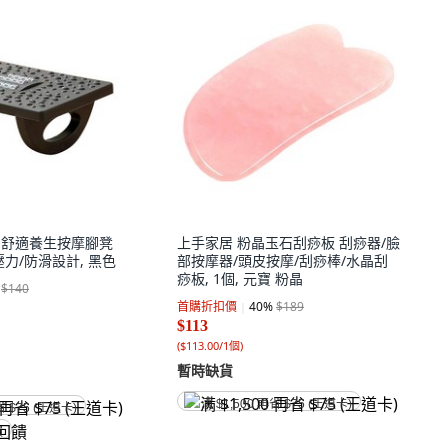
物 舒適養生按摩腳凳
上手家居 粉晶玉石刮痧板 刮痧器/臉
力/防滑設計, 黑色
部按摩器/頭皮按摩/刮痧棒/水晶刮
痧板, 1個, 元寶 粉晶
$140
首購折扣價
40
%
$189
$113
(
$113.00/1個
)
暫時缺貨
满 $1,500 再省 $75 (王道卡)
省 $75 (王道卡)
饋