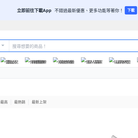
立即前往下載App
不錯過最新優惠、更多功能等著你！
下載
嬰幼兒
保健醫療
美妝保養
個人清潔
玩具休閒
格最高
最熱銷
最新上架