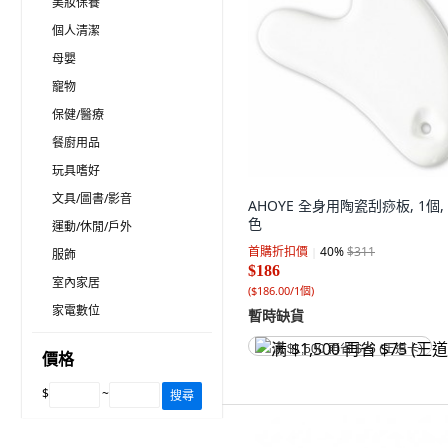
美妝保養
個人清潔
母嬰
寵物
保健/醫療
餐廚用品
玩具嗜好
文具/圖書/影音
AHOYE 全身用陶瓷刮痧板, 1個,
色
運動/休閒/戶外
首購折扣價
40
%
$311
服飾
$186
室內家居
(
$186.00/1個
)
家電數位
暫時缺貨
满 $1,500 再省 $75 (王道卡)
價格
$
~
搜尋