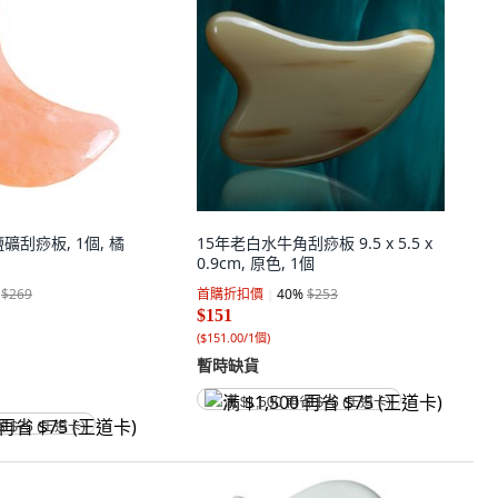
礦刮痧板, 1個, 橘
15年老白水牛角刮痧板 9.5 x 5.5 x
0.9cm, 原色, 1個
$269
首購折扣價
40
%
$253
$151
(
$151.00/1個
)
暫時缺貨
满 $1,500 再省 $75 (王道卡)
省 $75 (王道卡)