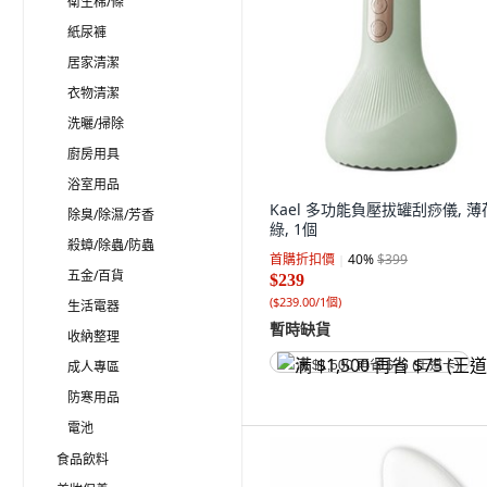
衛生棉/條
紙尿褲
居家清潔
衣物清潔
洗曬/掃除
廚房用具
浴室用品
Kael 多功能負壓拔罐刮痧儀, 薄
除臭/除濕/芳香
綠, 1個
殺蟑/除蟲/防蟲
首購折扣價
40
%
$399
五金/百貨
$239
(
$239.00/1個
)
生活電器
暫時缺貨
收納整理
成人專區
满 $1,500 再省 $75 (王道卡)
防寒用品
電池
食品飲料