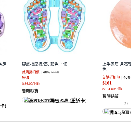
A足
腳底按摩板/器, 藍色, 1個
上手家居 月亮鹽
色
首購折扣價
40
%
$110
首購折扣價
40
%
$66
$161
(
$66.00/1個
)
(
$161.00/1個
)
暫時缺貨
暫時缺貨
满 $1,500 再省 $75 (王道卡)
(
1
)
满 $1,500 再