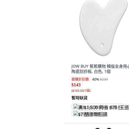
JOW BUY 蕉蕉購物 韓版全身用
陶瓷刮痧板, 白色, 1個
首購折扣價
40
%
$239
$143
(
$143.00/1個
)
暫時缺貨
满 $1,500 再省 $75 (王道卡)
$7 酷澎幣回饋