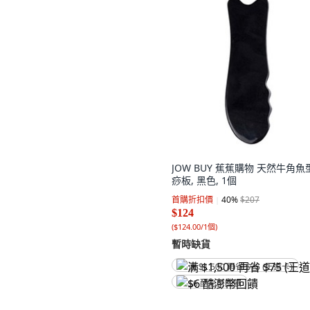
JOW BUY 蕉蕉購物 天然牛角魚
痧板, 黑色, 1個
首購折扣價
40
%
$207
$124
(
$124.00/1個
)
暫時缺貨
满 $1,500 再省 $75 (王道卡)
$6 酷澎幣回饋