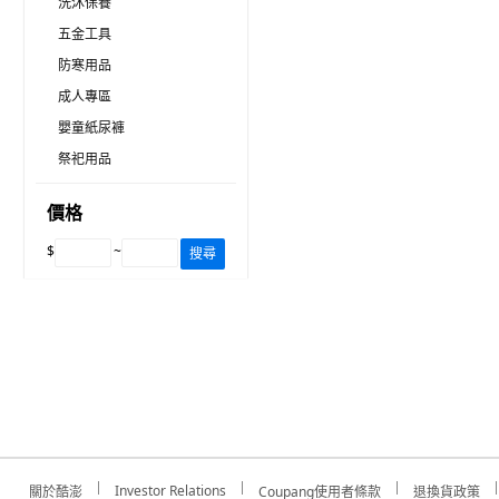
洗沐保養
五金工具
防寒用品
成人專區
嬰童紙尿褲
祭祀用品
價格
$
~
搜尋
Investor Relations
關於酷澎
Coupang使用者條款
退換貨政策