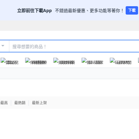
立即前往下載App
不錯過最新優惠、更多功能等著你！
下載
嬰幼兒
保健醫療
美妝保養
個人清潔
玩具休閒
格最高
最熱銷
最新上架