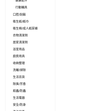
健康配件
行動輔具
口腔/刮鬍
衛生紙/紙巾
衛生棉/成人紙尿褲
衣物清潔劑
居家清潔劑
浴室用品
廚房用具
收納整理
洗曬/掃除
生活百貨
除臭/芳香
殺蟲/防蟲
生活電器
安全/防身