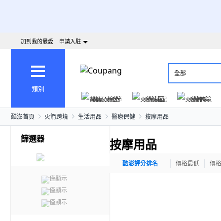
加到我的最愛
申請入駐
全部
類別
爸氣父親節
火箭速配
火箭跨境
酷澎首頁
火箭跨境
生活用品
醫療保健
按摩用品
篩選器
按摩用品
酷澎評分排名
價格最低
價
僅顯示
僅顯示
僅顯示