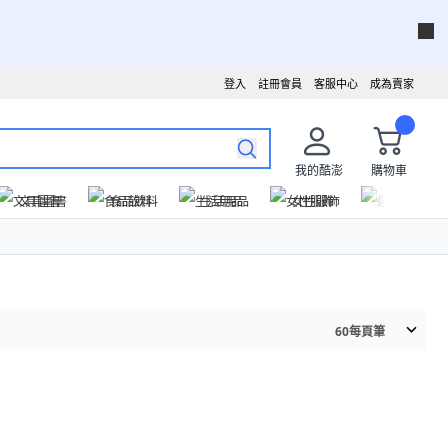
登入
註冊會員
客服中心
成為賣家
我的酷澎
購物車
文具圖書
食品飲料
生活用品
女性服飾
運動戶外
60
每頁筆