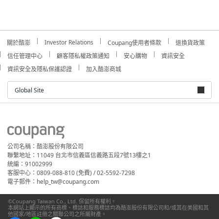
Investor Relations
關於酷澎
Coupang使用者條款
退換貨政策
信任管理中心
顧客隱私權政策通知
安心購物
資訊安全
資訊安全及隱私保護認證
加入酷澎商城
Global Site
公司名稱：酷澎股份有限公司
聯繫地址：11049 台北市信義區信義路五段7號13樓之1
統編：91002999
客服中心：0809-088-810 (免費) / 02-5592-7298
電子郵件：help_tw@coupang.com
©Coupang Taiwan Co., Ltd. 保留所有權利。
本網站上顯示的所有商標、標誌和服務標誌均為酷澎股份有限公司和/或其在美國和其
他國家/地區註冊之關聯公司之所屬財產。