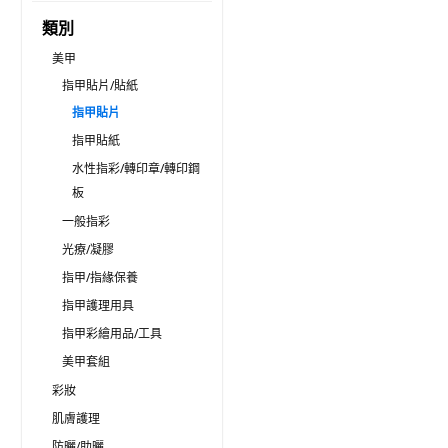
類別
美甲
指甲貼片/貼紙
指甲貼片
指甲貼紙
水性指彩/轉印章/轉印鋼
板
一般指彩
光療/凝膠
指甲/指緣保養
指甲護理用具
指甲彩繪用品/工具
美甲套組
彩妝
肌膚護理
防曬/助曬