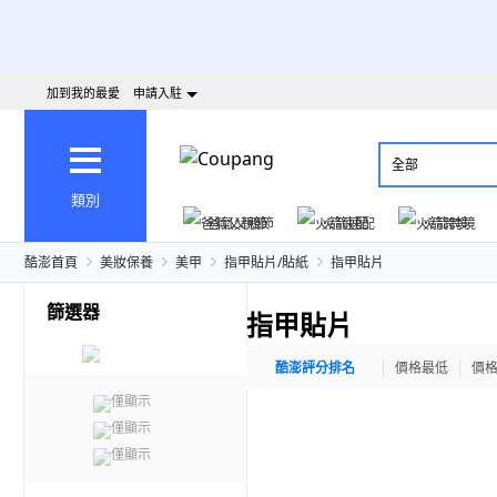
加到我的最愛
申請入駐
全部
類別
爸氣父親節
火箭速配
火箭跨境
酷澎首頁
美妝保養
美甲
指甲貼片/貼紙
指甲貼片
篩選器
指甲貼片
酷澎評分排名
價格最低
價
僅顯示
僅顯示
僅顯示