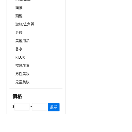
面膜
頭髮
潔顏/去角質
身體
美容用品
香水
R.LUX
禮盒/套組
男性美妝
兒童美妝
價格
$
~
搜尋