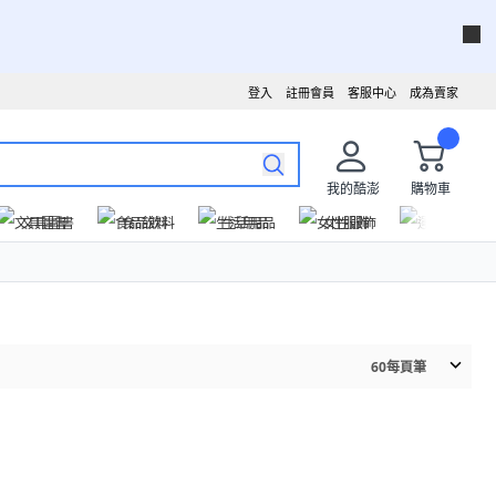
登入
註冊會員
客服中心
成為賣家
我的酷澎
購物車
文具圖書
食品飲料
生活用品
女性服飾
運動戶外
60
每頁筆