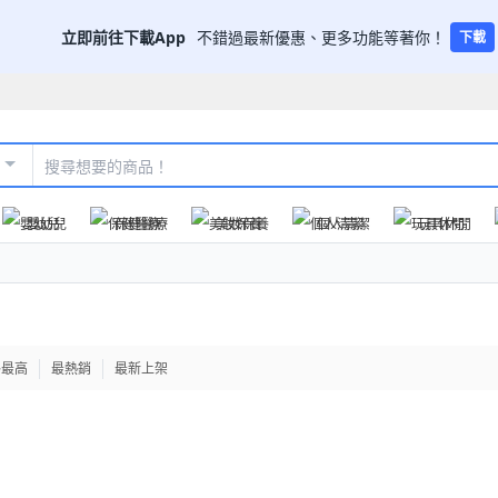
立即前往下載App
不錯過最新優惠、更多功能等著你！
下載
嬰幼兒
保健醫療
美妝保養
個人清潔
玩具休閒
格最高
最熱銷
最新上架