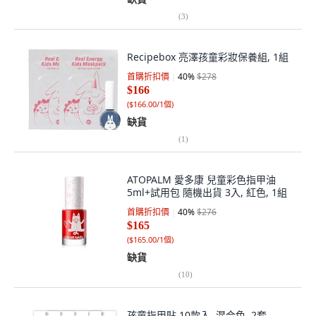
(
3
)
Recipebox 亮澤孩童彩妝保養組, 1組
首購折扣價
40
%
$278
$166
(
$166.00/1個
)
缺貨
(
1
)
ATOPALM 愛多康 兒童彩色指甲油
5ml+試用包 隨機出貨 3入, 紅色, 1組
首購折扣價
40
%
$276
$165
(
$165.00/1個
)
缺貨
(
10
)
孩童指甲貼 10款入, 混合色, 2套