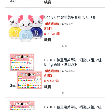
缺貨
Bobly Cat 兒童美甲套組 3, B, 1套
首購折扣價
45
%
$258
$141
(
$141.00/1個
)
缺貨
(
181
)
BABLIE 孩童用美甲貼 2種款式組, 2組,
Bling 首飾，生日派對
首購折扣價
40
%
$255
$153
(
$76.50/1個
)
缺貨
(
5
)
BABLIE 孩童用美甲貼 2種款式組, 2組,