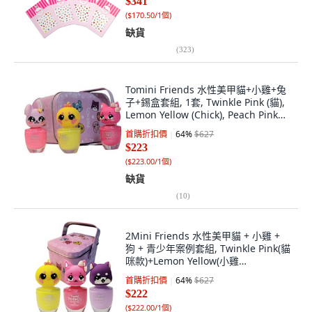
$341
(
$170.50/1個
)
缺貨
(
323
)
Tomini Friends 水性美甲貓+小雞+兔
子+錫盒套組, 1套, Twinkle Pink (貓),
Lemon Yellow (Chick), Peach Pink
(兔子)
首購折扣價
64
%
$627
$223
(
$223.00/1個
)
缺貨
(
10
)
2Mini Friends 水性美甲貓 + 小雞 +
狗 + 青少年案例套組, Twinkle Pink(貓
咪款)+Lemon Yellow(小雞
款)+Lavender(小狗款), 1組
首購折扣價
64
%
$627
$222
(
$222.00/1個
)