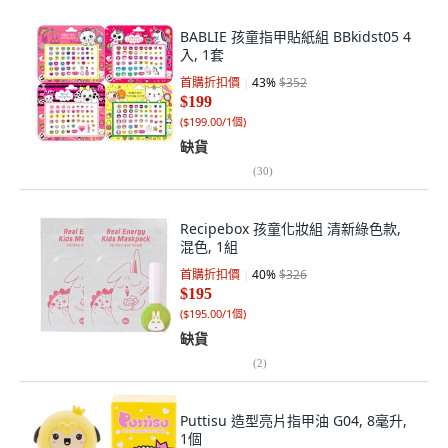
BABLIE 孩童指甲貼紙組 BBkidst05 4
入, 1套
首購折扣價
43
%
$352
$199
(
$199.00/1個
)
缺貨
(
30
)
Recipebox 孩童化妝組 清新綠色款,
混色, 1組
首購折扣價
40
%
$326
$195
(
$195.00/1個
)
缺貨
(
2
)
Puttisu 造型亮片指甲油 G04, 8毫升,
1個