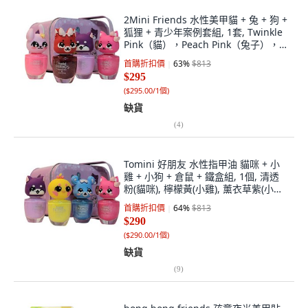
2Mini Friends 水性美甲貓 + 兔 + 狗 +
狐狸 + 青少年案例套組, 1套, Twinkle
Pink（貓），Peach Pink（兔子），
Lavender（小狗），Twinkled（狐
首購折扣價
63
%
$813
狸）
$295
(
$295.00/1個
)
缺貨
(
4
)
Tomini 好朋友 水性指甲油 貓咪 + 小
雞 + 小狗 + 倉鼠 + 鐵盒組, 1個, 清透
粉(貓咪), 檸檬黃(小雞), 薰衣草紫(小
狗), 閃亮藍(倉鼠)
首購折扣價
64
%
$813
$290
(
$290.00/1個
)
缺貨
(
9
)