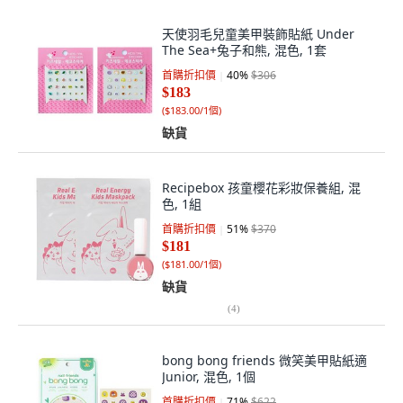
天使羽毛兒童美甲裝飾貼紙 Under
The Sea+兔子和熊, 混色, 1套
首購折扣價
40
%
$306
$183
(
$183.00/1個
)
缺貨
Recipebox 孩童櫻花彩妝保養組, 混
色, 1組
首購折扣價
51
%
$370
$181
(
$181.00/1個
)
缺貨
(
4
)
bong bong friends 微笑美甲貼紙適
Junior, 混色, 1個
首購折扣價
71
%
$622