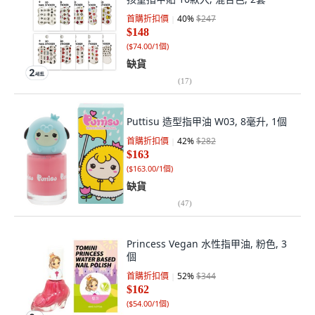
首購折扣價
40
%
$247
$148
(
$74.00/1個
)
缺貨
(
17
)
Puttisu 造型指甲油 W03, 8毫升, 1個
首購折扣價
42
%
$282
$163
(
$163.00/1個
)
缺貨
(
47
)
Princess Vegan 水性指甲油, 粉色, 3
個
首購折扣價
52
%
$344
$162
(
$54.00/1個
)