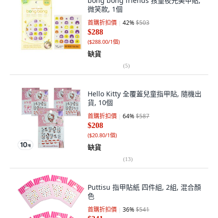
bong bong friends 孩童夜光美甲貼,
微笑款, 1個
首購折扣價
42
%
$503
$288
(
$288.00/1個
)
缺貨
(
5
)
Hello Kitty 全覆蓋兒童指甲貼, 隨機出
貨, 10個
首購折扣價
64
%
$587
$208
(
$20.80/1個
)
缺貨
(
13
)
Puttisu 指甲貼紙 四件組, 2組, 混合顏
色
首購折扣價
36
%
$541