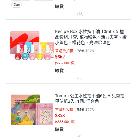
缺貨
(
73
)
Recipe Box 水性指甲油 10ml x 5 禮
品套組, 1套, 植物粉色、活力天空、嬌
小黃色、櫻花色、光澤珍珠色
首購折扣價
28
%
$928
$662
(
$662.00/1個
)
缺貨
(
6
)
Tomini 公主水性指甲油6色 + 兒童指
甲貼紙2入, 1個, 混合色
首購折扣價
54
%
$773
$353
(
$353.00/1個
)
缺貨
(
1
)