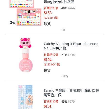
Bling Jewel, 冰淇淋
首購折扣價
40
%
$255
$153
(
$76.50/1個
)
缺貨
(
4
)
Catchy Nipping 3 Figure Suseong
Nail, 粉色, 1瓶
首購折扣價
71
%
$538
$152
(
$152.00/1個
)
缺貨
(
197
)
Sanrio 三麗鷗 可剝式指甲油筆, 閃光
淺藍色, 1個
首購折扣價
45
%
$279
$151