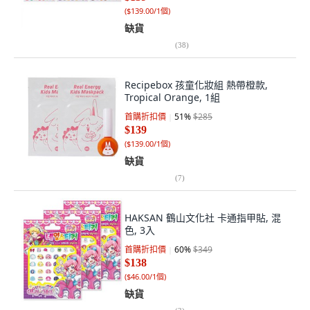
(
$139.00/1個
)
缺貨
(
38
)
Recipebox 孩童化妝組 熱帶橙款,
Tropical Orange, 1組
首購折扣價
51
%
$285
$139
(
$139.00/1個
)
缺貨
(
7
)
HAKSAN 鶴山文化社 卡通指甲貼, 混
色, 3入
首購折扣價
60
%
$349
$138
(
$46.00/1個
)
缺貨