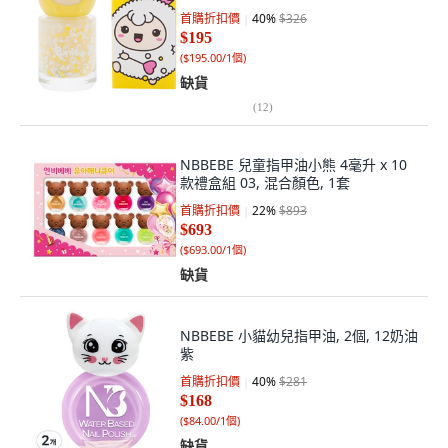
首購折扣價
40
%
$326
$195
(
$195.00/1個
)
缺貨
(
12
)
NBBEBE 兒童指甲油小熊 4毫升 x 10
款禮盒組 03, 混合顏色, 1套
首購折扣價
22
%
$893
$693
(
$693.00/1個
)
缺貨
NBBEBE 小貓幼兒指甲油, 2個, 12奶油
紫
首購折扣價
40
%
$281
$168
(
$84.00/1個
)
缺貨