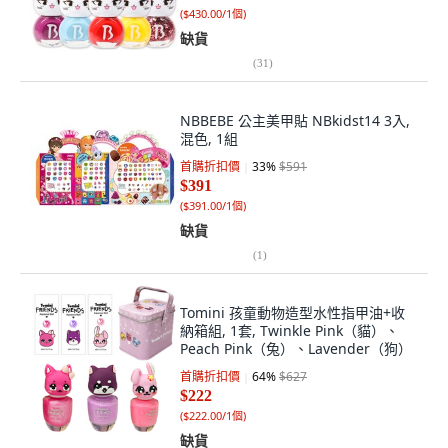
(
$430.00/1個
)
缺貨
(
31
)
NBBEBE 公主美甲貼 NBkidst14 3入,
混色, 1組
首購折扣價
33
%
$591
$391
(
$391.00/1個
)
缺貨
(
1
)
Tomini 孩童動物造型水性指甲油+收
納箱組, 1套, Twinkle Pink（貓）、
Peach Pink（兔）、Lavender（狗）
首購折扣價
64
%
$627
$222
(
$222.00/1個
)
缺貨