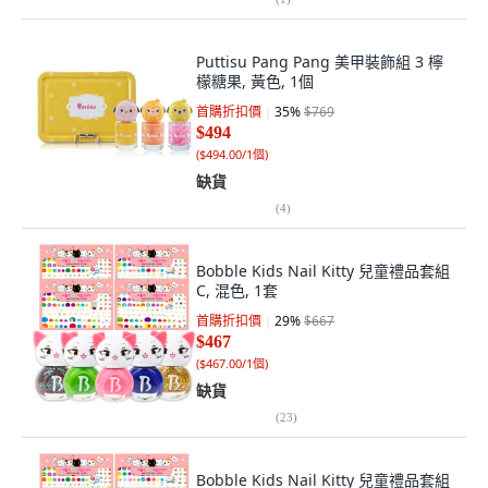
Puttisu Pang Pang 美甲裝飾組 3 檸
檬糖果, 黃色, 1個
首購折扣價
35
%
$769
$494
(
$494.00/1個
)
缺貨
(
4
)
Bobble Kids Nail Kitty 兒童禮品套組
C, 混色, 1套
首購折扣價
29
%
$667
$467
(
$467.00/1個
)
缺貨
(
23
)
Bobble Kids Nail Kitty 兒童禮品套組