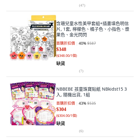
(
47
)
含珊兒童水性美甲套組+插畫填色明信
片, 1套, 檸檬色、橘子色、小指色、漿
果色、金光閃閃
首購折扣價
40
%
$587
$348
(
$348.00/1個
)
缺貨
(
7
)
NBBEBE 孩童珠寶貼紙 NBkidst15 3
入, 隨機出貨, 1組
首購折扣價
43
%
$535
$304
(
$304.00/1個
)
缺貨
(
6
)