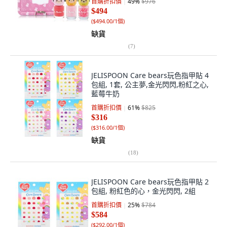
首購折扣價
49
%
$976
$494
(
$494.00/1個
)
缺貨
(
7
)
JELISPOON Care bears玩色指甲貼 4
包組, 1套, 公主夢,金光閃閃,粉紅之心,
藍莓牛奶
首購折扣價
61
%
$825
$316
(
$316.00/1個
)
缺貨
(
18
)
JELISPOON Care bears玩色指甲貼 2
包組, 粉紅色的心，金光閃閃, 2組
首購折扣價
25
%
$784
$584
(
$292.00/1個
)