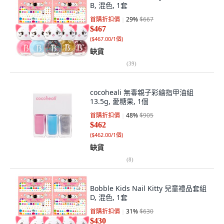
B, 混色, 1套
首購折扣價
29
%
$667
$467
(
$467.00/1個
)
缺貨
(
39
)
cocoheali 無毒親子彩繪指甲油組
13.5g, 愛糖果, 1個
首購折扣價
48
%
$905
$462
(
$462.00/1個
)
缺貨
(
8
)
Bobble Kids Nail Kitty 兒童禮品套組
D, 混色, 1套
首購折扣價
31
%
$630
$430