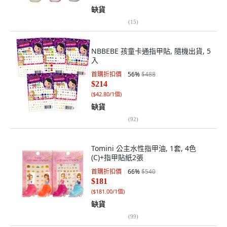
缺貨
(
15
)
NBBEBE 孩童卡通指甲貼, 隨機出貨, 5
入
首購折扣價
56
%
$488
$214
(
$42.80/1個
)
缺貨
(
92
)
Tomini 公主水性指甲油, 1套, 4色
(C)+指甲貼紙2張
首購折扣價
66
%
$540
$181
(
$181.00/1個
)
缺貨
(
99
)