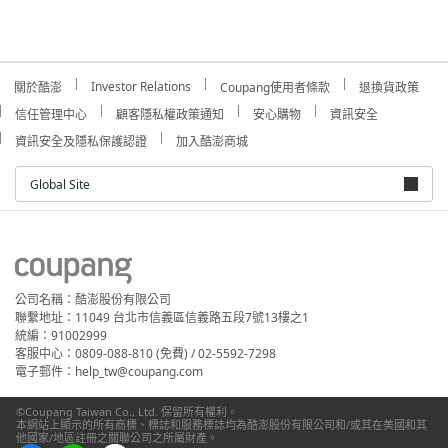
Investor Relations
關於酷澎
Coupang使用者條款
退換貨政策
信任管理中心
顧客隱私權政策通知
安心購物
資訊安全
資訊安全及隱私保護認證
加入酷澎商城
Global Site
公司名稱：酷澎股份有限公司
聯繫地址：11049 台北市信義區信義路五段7號13樓之1
統編：91002999
客服中心：0809-088-810 (免費) / 02-5592-7298
電子郵件：help_tw@coupang.com
©Coupang Taiwan Co., Ltd. 保留所有權利。
本網站上顯示的所有商標、標誌和服務標誌均為酷澎股份有限公司和/或其在美國和其
他國家/地區註冊之關聯公司之所屬財產。