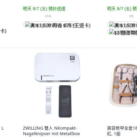
明天 8/7 (五)
預計送達
明天 8/7 (五)
預
(
14
)
(
9
)
满 $1,500 再省 $75 (王道卡)
满 $1,500 再
$3 酷澎幣回
 L
ZWILLING 雙人 NKompakt-
美容修甲全套18
Nagelknipser mit Metallbox
紅, 1組