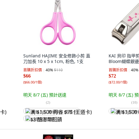
Sunland HAJIME 安全修飾小剪 直
KAI 貝印 指甲剪(
刀加長 10 x 5 x 1cm, 粉色, 1支
Bloom蝴蝶銀邊
首購折扣價
40
%
$110
首購折扣價
40
%
$66
$72
(
$66.00/1個
)
(
$72.00/1個
)
明天 8/7 (五)
預計送達
明天 8/7 (五)
預
(
2
)
(
10
)
满 $1,500 再省 $75 (王道卡)
满 $1,500 再
$3 酷澎幣回饋