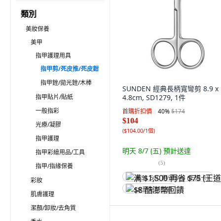
類別
美妝保養
美甲
指甲護理用具
指甲剪/死皮推/死皮鉗
指甲銼/拋光銼/木棒
SUNDEN 經典長柄寬彎剪 8.9 x
指甲貼片/貼紙
4.8cm, SD1279, 1件
一般指彩
首購折扣價
40
%
$174
$104
光療/凝膠
(
$104.00/1個
)
指甲護理
明天 8/7 (五)
預計送達
指甲彩繪用品/工具
(
5
)
指甲/指緣保養
满 $1,500 再省 $75 (王道卡)
彩妝
$8 酷澎幣回饋
肌膚護理
潔顏/卸妝/去角質