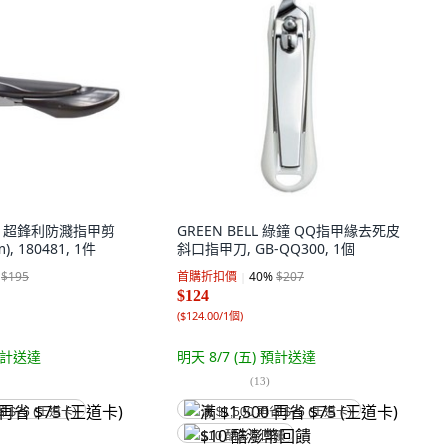
諾諾 超鋒利防濺指甲剪
GREEN BELL 綠鐘 QQ指甲緣去死皮
m), 180481, 1件
斜口指甲刀, GB-QQ300, 1個
$195
首購折扣價
40
%
$207
$124
(
$124.00/1個
)
計送達
明天 8/7 (五)
預計送達
(
13
)
省 $75 (王道卡)
满 $1,500 再省 $75 (王道卡)
$10 酷澎幣回饋