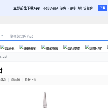
立即前往下載App
不錯過最新優惠、更多功能等著你！
下載
嬰幼兒
保健醫療
美妝保養
個人清潔
玩具休閒
死皮鉗
鉗
格最高
最熱銷
最新上架