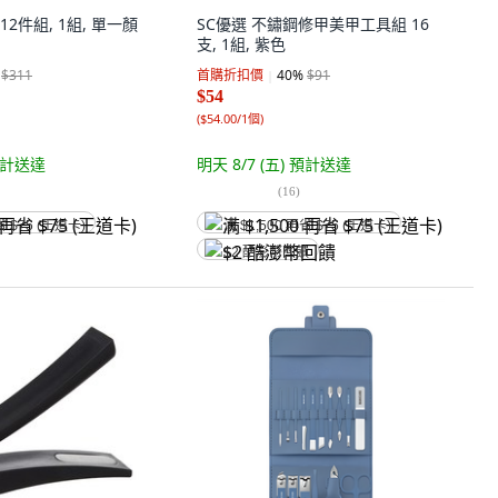
2件組, 1組, 單一顏
SC優選 不鏽鋼修甲美甲工具組 16
支, 1組, 紫色
$311
首購折扣價
40
%
$91
$54
(
$54.00/1個
)
計送達
明天 8/7 (五)
預計送達
(
16
)
省 $75 (王道卡)
满 $1,500 再省 $75 (王道卡)
$2 酷澎幣回饋