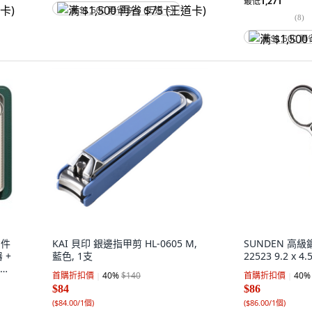
最低
1,271
满 $1,500 再省 $75 (王道卡)
(
8
)
满 $1,500 再
1件
KAI 貝印 銀邊指甲剪 HL-0605 M,
SUNDEN 高
 +
藍色, 1支
22523 9.2 x 4
鼻毛
首購折扣價
40
%
$140
首購折扣價
40
%
 墨
$84
$86
(
$84.00/1個
)
(
$86.00/1個
)