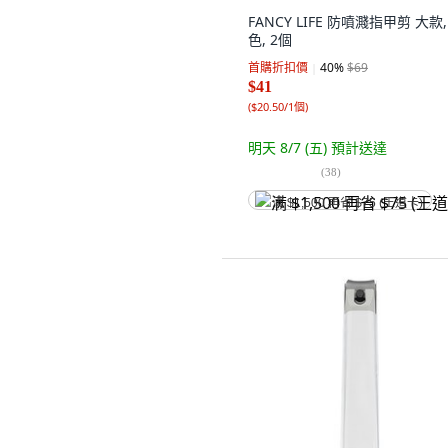
FANCY LIFE 防噴濺指甲剪 大款,
色, 2個
首購折扣價
40
%
$69
$41
(
$20.50/1個
)
明天 8/7 (五)
預計送達
(
38
)
满 $1,500 再省 $75 (王道卡)