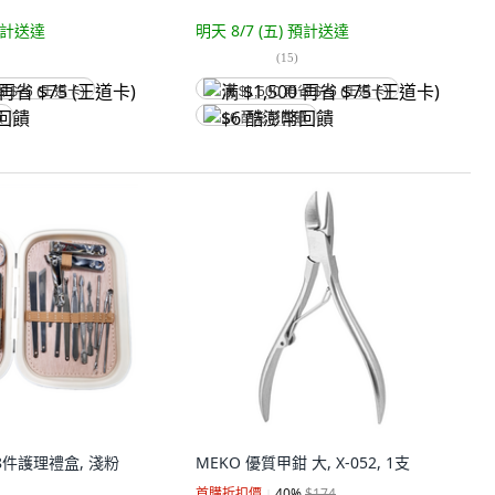
計送達
明天 8/7 (五)
預計送達
(
15
)
省 $75 (王道卡)
满 $1,500 再省 $75 (王道卡)
饋
$6 酷澎幣回饋
件護理禮盒, 淺粉
MEKO 優質甲鉗 大, X-052, 1支
首購折扣價
40
%
$174