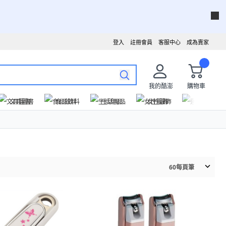
登入
註冊會員
客服中心
成為賣家
我的酷澎
購物車
文具圖書
食品飲料
生活用品
女性服飾
運動戶外
60
每頁筆