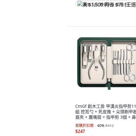
满 $1,500 再省 $75 (王道卡)
CmGf 創木工房 甲溝炎指甲剪1
組 挖耳勺 + 死皮推 + 尖頭剔甲器
眉夾 + 鷹嘴鉗 + 指甲剪 3個 + 
剪 + 尖頭美容剪 + 死皮挫, 1套,
首購折扣價
40
%
$412
綠色
$247