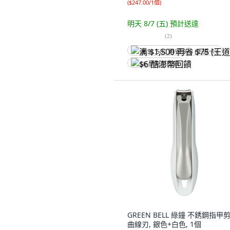
(
$247.00/1個
)
明天 8/7 (五)
預計送達
(
2
)
满 $1,500 再省 $75 (王道卡)
$6 酷澎幣回饋
GREEN BELL 綠鐘 不銹鋼指甲剪
曲線刃, 銀色+白色, 1個