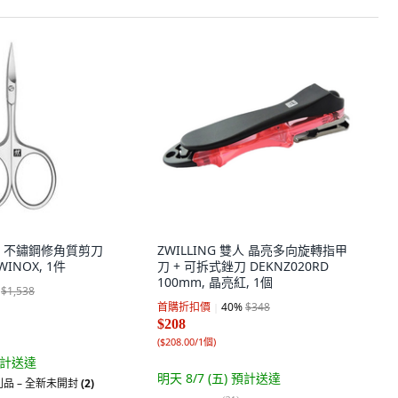
雙人 不鏽鋼修角質剪刀
ZWILLING 雙人 晶亮多向旋轉指甲
TWINOX, 1件
刀 + 可拆式銼刀 DEKNZ020RD
100mm, 晶亮紅, 1個
$1,538
首購折扣價
40
%
$348
$208
(
$208.00/1個
)
計送達
明天 8/7 (五)
預計送達
品 – 全新未開封
(2)