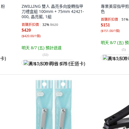
 粉
ZWILLING 雙人 晶亮多向旋轉指甲
專業美容指甲剪1
刀禮盒組 100mm + 75mm 42421-
色
000, 晶亮藍, 1組
首購折扣價
51
%
首購折扣價
32
%
$620
$151
$420
(
$151.00/1個
)
(
$420.00/1個
)
明天 8/7 (五)
預
明天 8/7 (五)
預計送達
(
5
)
(
32
)
满 $1,500 再
满 $1,500 再省 $75 (王道卡)