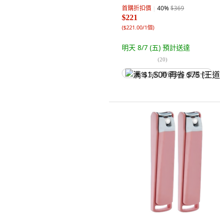
首購折扣價
40
%
$369
$221
(
$221.00/1個
)
明天 8/7 (五)
預計送達
(
20
)
满 $1,500 再省 $75 (王道卡)