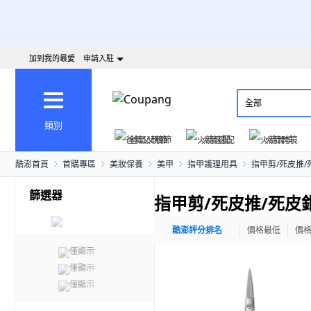
加到我的最愛
申請入駐
全部
類別
爸氣父親節
火箭速配
火箭跨境
酷澎首頁
首購專區
美妝保養
美甲
指甲護理用具
指甲剪/死皮推/
篩選器
指甲剪/死皮推/死皮
酷澎評分排名
價格最低
價
僅顯示
僅顯示
僅顯示