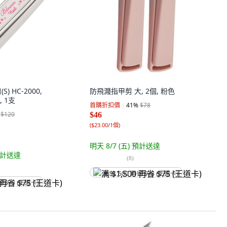
S) HC-2000,
防飛濺指甲剪 大, 2個, 粉色
, 1支
首購折扣價
41
%
$78
$120
$46
(
$23.00/1個
)
明天 8/7 (五)
預計送達
計送達
(
8
)
满 $1,500 再省 $75 (王道卡)
省 $75 (王道卡)