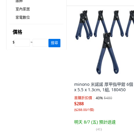
服飾
室內家居
家電數位
價格
$
~
搜尋
minono 米諾諾 厚甲指甲鉗 6個 
x 5.5 x 1.3cm, 1組, 180450
首購折扣價
40
%
$480
$288
(
$288.00/1個
)
明天 8/7 (五)
預計送達
(
41
)