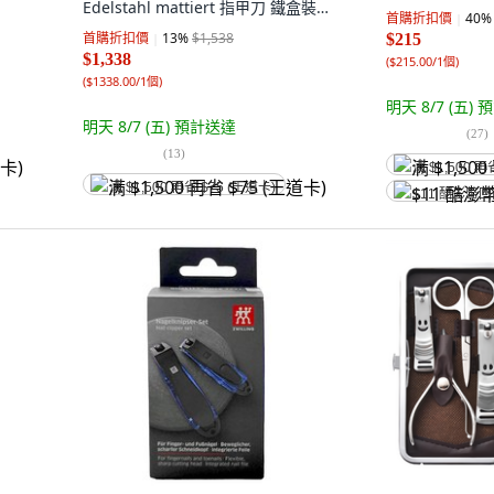
Edelstahl mattiert 指甲刀 鐵盒裝,
首購折扣價
40
%
銀色, 1盒
首購折扣價
13
%
$1,538
$215
$1,338
(
$215.00/1個
)
(
$1338.00/1個
)
明天 8/7 (五)
預
明天 8/7 (五)
預計送達
(
27
)
(
13
)
满 $1,500 再
满 $1,500 再省 $75 (王道卡)
$11 酷澎幣