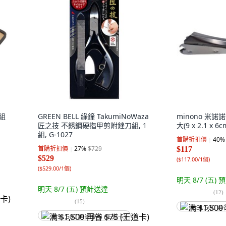
1組
GREEN BELL 綠鐘 TakumiNoWaza
minono 米
匠之技 不銹鋼硬指甲剪附銼刀組, 1
大(9 x 2.1 x 6c
組, G-1027
首購折扣價
40
%
首購折扣價
27
%
$729
$117
$529
(
$117.00/1個
)
(
$529.00/1個
)
明天 8/7 (五)
預
明天 8/7 (五)
預計送達
(
12
)
(
15
)
满 $1,500 再
满 $1,500 再省 $75 (王道卡)