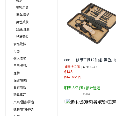
香水
美容用品
禮盒/套組
男性美妝
頭髮/身體
兒童美妝
食品飲料
母嬰
個人清潔
comet 修甲工具12件組, 黑色, 
日用/紙品
首購折扣價
40
%
$243
$145
寵物
(
$145.00/1個
)
保健/醫療
明天 8/7 (五)
預計送達
餐廚用品
(
546
)
玩具嗜好
文具/圖書/影音
满 $1,500 再省 $75 (王道卡)
運動/休閒/戶外