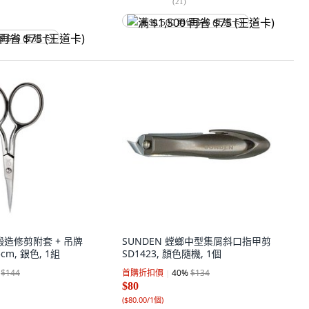
(
21
)
满 $1,500 再省 $75 (王道卡)
省 $75 (王道卡)
級鍛造修剪附套 + 吊牌
SUNDEN 螳螂中型集屑斜口指甲剪
.5cm, 銀色, 1組
SD1423, 顏色隨機, 1個
$144
首購折扣價
40
%
$134
$80
(
$80.00/1個
)