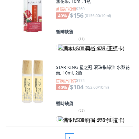
無花果, 10ml, 1瓶
首購折扣價
$260
$156
40
%
(
$156.00/10ml
)
暫時缺貨
(
11
)
满 $1,500 再省 $75 (王道卡)
STAR KING 星之冠 滾珠指緣油 水梨花
蕾, 10ml, 2瓶
首購折扣價
$174
$104
40
%
(
$52.00/10ml
)
暫時缺貨
(
22
)
满 $1,500 再省 $75 (王道卡)
1