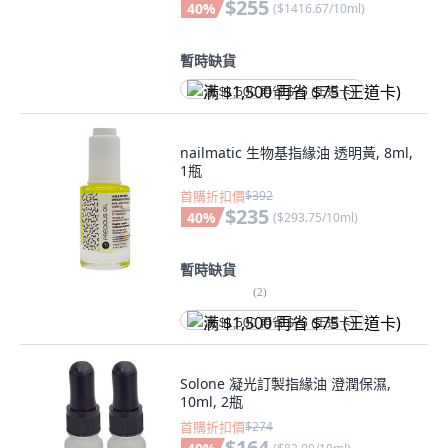
$255
40
%
(
$1416.67/10ml
)
暫時缺貨
满 $1,500 再省 $75 (王道卡)
nailmatic 生物基指緣油 透明黃, 8ml,
1瓶
首購折扣價
$392
$235
40
%
(
$293.75/10ml
)
暫時缺貨
(
2
)
满 $1,500 再省 $75 (王道卡)
Solone 凝光訂製指緣油 澄潤保濕,
10ml, 2瓶
首購折扣價
$274
$164