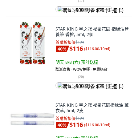
(
17
)
满 $1,500 再省 $75 (王道卡)
STAR KING 星之冠 祕密花園 指緣油營
養筆 香橙, 5ml, 2個
首購折扣價
$194
$116
40
%
(
$116.00/10ml
)
明天 8/8 (六)
預計送達
酷澎直售 ∙ WOW免運 ∙ 免費退貨
(
20
)
满 $1,500 再省 $75 (王道卡)
STAR KING 星之冠 祕密花園指緣油 薰
衣草, 5ml, 2支
首購折扣價
$194
$116
40
%
(
$116.00/10ml
)