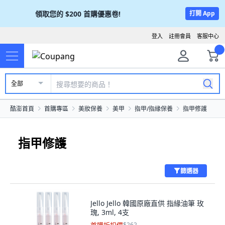
領取您的
$200
首購優惠卷!
打開 App
登入
註冊會員
客服中心
全部
酷澎首頁
首購專區
美妝保養
美甲
指甲/指緣保養
指甲修護
指甲修護
篩選器
Jello Jello 韓國原廠直供 指緣油筆 玫
瑰, 3ml, 4支
$262