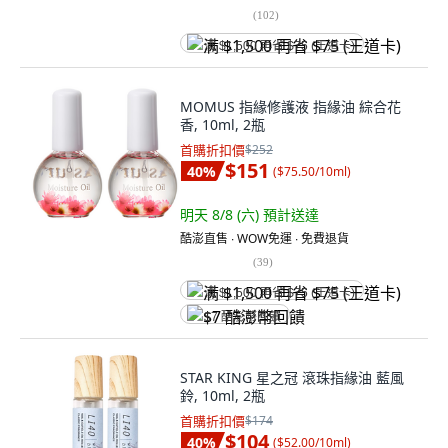
(
102
)
满 $1,500 再省 $75 (王道卡)
MOMUS 指緣修護液 指緣油 綜合花
香, 10ml, 2瓶
首購折扣價
$252
$151
40
%
(
$75.50/10ml
)
明天 8/8 (六)
預計送達
酷澎直售 ∙ WOW免運 ∙ 免費退貨
(
39
)
满 $1,500 再省 $75 (王道卡)
$7 酷澎幣回饋
STAR KING 星之冠 滾珠指緣油 藍風
鈴, 10ml, 2瓶
首購折扣價
$174
$104
40
%
(
$52.00/10ml
)