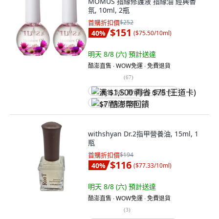
MOMUS 指緣修護液 指緣油 經典香
氛, 10ml, 2瓶
首購折扣價
$252
$151
40
%
(
$75.50/10ml
)
明天 8/8 (六)
預計送達
酷澎直售 ∙ WOW免運 ∙ 免費退貨
(
67
)
满 $1,500 再省 $75 (王道卡)
$7 酷澎幣回饋
withshyan Dr.2指甲營養油, 15ml, 1
瓶
首購折扣價
$194
$116
40
%
(
$77.33/10ml
)
明天 8/8 (六)
預計送達
酷澎直售 ∙ WOW免運 ∙ 免費退貨
(
3
)