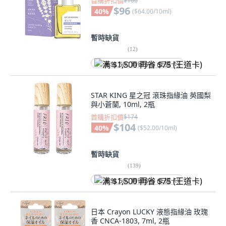
首購折扣價
$160
$96
40
%
(
$64.00/10ml
)
暫時缺貨
(
12
)
满 $1,500 再省 $75 (王道卡)
STAR KING 星之冠 滾珠指緣油 英國梨
與小蒼蘭, 10ml, 2瓶
首購折扣價
$174
$104
40
%
(
$52.00/10ml
)
暫時缺貨
(
139
)
满 $1,500 再省 $75 (王道卡)
日本 Crayon LUCKY 液態指緣油 玫瑰
香 CNCA-1803, 7ml, 2瓶