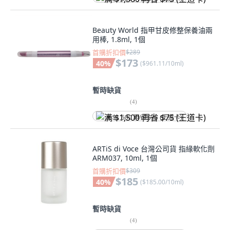
Beauty World 指甲甘皮修整保養油兩
用棒, 1.8ml, 1個
首購折扣價
$289
$173
40
%
(
$961.11/10ml
)
暫時缺貨
(
4
)
满 $1,500 再省 $75 (王道卡)
ARTiS di Voce 台灣公司貨 指緣軟化劑
ARM037, 10ml, 1個
首購折扣價
$309
$185
40
%
(
$185.00/10ml
)
暫時缺貨
(
4
)