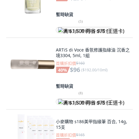
暫時缺貨
(
5
)
满 $1,500 再省 $75 (王道卡)
ARTiS di Voce 香氛修護指緣油 沉香之
境3304, 5ml, 1組
首購折扣價
$160
$96
40
%
(
$192.00/10ml
)
暫時缺貨
(
8
)
满 $1,500 再省 $75 (王道卡)
小麥購物 s186美甲指緣筆 百合, 14g,
15支
首購折扣價
$165