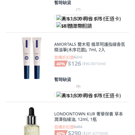
暫時缺貨
(
7
)
满 $1,500 再省 $75 (王道卡)
$8 酷澎幣回饋
AMORTALS 爾木萄 植萃呵護指緣香氛
精油筆(木序花園), 7ml, 2入
首購折扣價
$210
$126
40
%
(
$90.00/10ml
)
暫時缺貨
(
8
)
满 $1,500 再省 $75 (王道卡)
LONDONTOWN KUR 奢華保養 草本
潤澤指緣油, 12ml, 1瓶
首購折扣價
$484
$290
40
%
(
$241.67/10ml
)