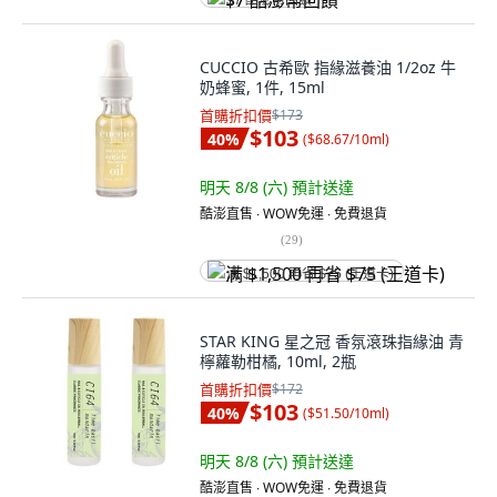
$7 酷澎幣回饋
CUCCIO 古希歐 指緣滋養油 1/2oz 牛
奶蜂蜜, 1件, 15ml
首購折扣價
$173
$103
40
%
(
$68.67/10ml
)
明天 8/8 (六)
預計送達
酷澎直售 ∙ WOW免運 ∙ 免費退貨
(
29
)
满 $1,500 再省 $75 (王道卡)
STAR KING 星之冠 香氛滾珠指緣油 青
檸蘿勒柑橘, 10ml, 2瓶
首購折扣價
$172
$103
40
%
(
$51.50/10ml
)
明天 8/8 (六)
預計送達
酷澎直售 ∙ WOW免運 ∙ 免費退貨