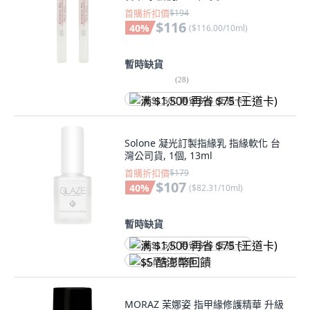
首購折扣價
$194
$116
40
%
(
$116.00/10ml
)
暫時缺貨
(
28
)
满 $1,500 再省 $75 (王道卡)
Solone 凝光訂製指緣乳 指緣軟化 台
灣公司貨, 1個, 13ml
首購折扣價
$179
$107
40
%
(
$82.31/10ml
)
暫時缺貨
满 $1,500 再省 $75 (王道卡)
$5 酷澎幣回饋
MORAZ 茉娜姿 指甲緣修護精華 升級