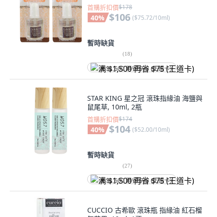
首購折扣價
$178
$106
40
%
(
$75.72/10ml
)
暫時缺貨
(
18
)
满 $1,500 再省 $75 (王道卡)
STAR KING 星之冠 滾珠指緣油 海鹽與
鼠尾草, 10ml, 2瓶
首購折扣價
$174
$104
40
%
(
$52.00/10ml
)
暫時缺貨
(
27
)
满 $1,500 再省 $75 (王道卡)
CUCCIO 古希歐 滾珠瓶 指緣油 紅石榴