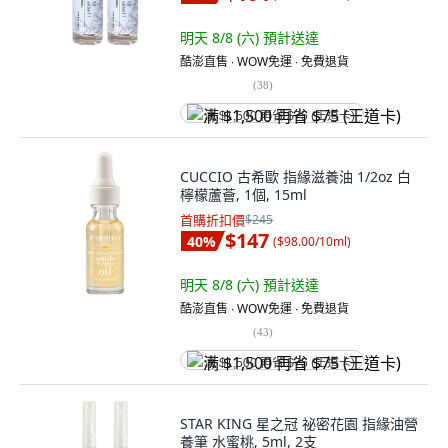
明天 8/8 (六)
預計送達
酷澎直售 ∙ WOW免運 ∙ 免費退貨
(
38
)
满 $1,500 再省 $75 (王道卡)
CUCCIO 古希歐 指緣滋養油 1/2oz 白
檸檬蘆薈, 1個, 15ml
首購折扣價
$245
$147
40
%
(
$98.00/10ml
)
明天 8/8 (六)
預計送達
酷澎直售 ∙ WOW免運 ∙ 免費退貨
(
43
)
满 $1,500 再省 $75 (王道卡)
STAR KING 星之冠 祕密花園 指緣油營
養筆 水蜜桃, 5ml, 2支