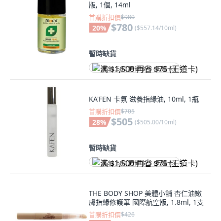
版, 1個, 14ml
首購折扣價
$980
$780
20
%
(
$557.14/10ml
)
暫時缺貨
满 $1,500 再省 $75 (王道卡)
KA'FEN 卡氛 滋養指緣油, 10ml, 1瓶
首購折扣價
$705
$505
28
%
(
$505.00/10ml
)
暫時缺貨
满 $1,500 再省 $75 (王道卡)
THE BODY SHOP 美體小舖 杏仁油嫩
膚指緣修護筆 國際航空版, 1.8ml, 1支
首購折扣價
$426