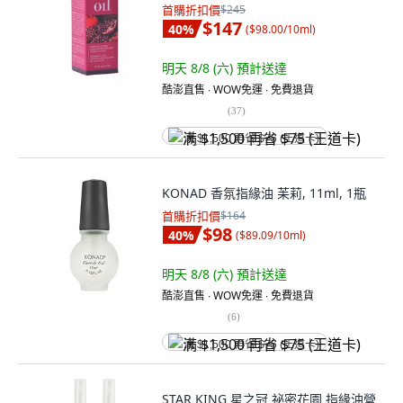
首購折扣價
$245
$147
40
%
(
$98.00/10ml
)
明天 8/8 (六)
預計送達
酷澎直售 ∙ WOW免運 ∙ 免費退貨
(
37
)
满 $1,500 再省 $75 (王道卡)
KONAD 香氛指緣油 苿莉, 11ml, 1瓶
首購折扣價
$164
$98
40
%
(
$89.09/10ml
)
明天 8/8 (六)
預計送達
酷澎直售 ∙ WOW免運 ∙ 免費退貨
(
6
)
满 $1,500 再省 $75 (王道卡)
STAR KING 星之冠 祕密花園 指緣油營