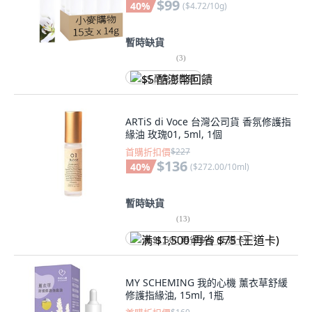
$99
40
%
(
$4.72/10g
)
暫時缺貨
(
3
)
$5 酷澎幣回饋
ARTiS di Voce 台灣公司貨 香氛修護指
緣油 玫瑰01, 5ml, 1個
首購折扣價
$227
$136
40
%
(
$272.00/10ml
)
暫時缺貨
(
13
)
满 $1,500 再省 $75 (王道卡)
MY SCHEMING 我的心機 薰衣草舒緩
修護指緣油, 15ml, 1瓶