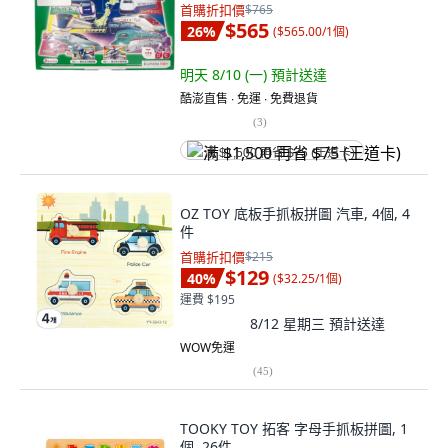
首購折扣價
$765
$565
26
%
(
$565.00/1個
)
明天 8/10 (一)
預計送達
酷澎直售 ∙ 免運 ∙ 免費退貨
(
3
)
满 $1,500 再省 $75 (王道卡)
OZ TOY 底板手抓板拼圖 汽車, 4個, 4
件
首購折扣價
$215
$129
40
%
(
$32.25/1個
)
運費 $195
8/12 星期三
預計送達
WOW免運
(
45
)
TOOKY TOY 拓客 字母手抓板拼圖, 1
個, 26件