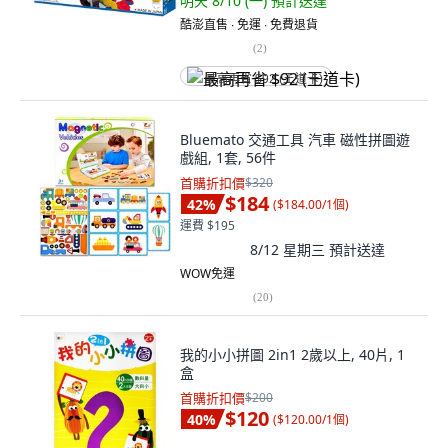
明天 8/10 (一)
預計送達
酷澎直售 ∙ 免運 ∙ 免費退貨
(
2
)
最高再省 $92 (王道卡)
Bluemato 交通工具 汽車 磁性拼圖遊
戲組, 1套, 56件
首購折扣價
$320
$184
42
%
(
$184.00/1個
)
運費 $195
8/12 星期三
預計送達
WOW免運
(
20
)
我的小小拼圖 2in1 2歲以上, 40片, 1
盒
首購折扣價
$200
$120
40
%
(
$120.00/1個
)