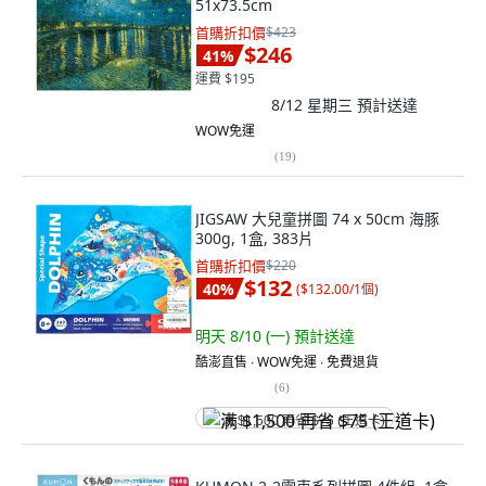
51x73.5cm
首購折扣價
$423
$246
41
%
運費 $195
8/12 星期三
預計送達
WOW免運
(
19
)
JIGSAW 大兒童拼圖 74 x 50cm 海豚
300g, 1盒, 383片
首購折扣價
$220
$132
40
%
(
$132.00/1個
)
明天 8/10 (一)
預計送達
酷澎直售 ∙ WOW免運 ∙ 免費退貨
(
6
)
满 $1,500 再省 $75 (王道卡)