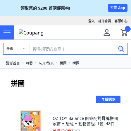
領取您的
$200
首購優惠卷!
打開 App
登入
註冊會員
客服中心
全部
酷澎首頁
母嬰
玩具/教具
拼圖
拼圖
拼圖
篩選器
OZ TOY Balance 圖案配對骨牌拼圖
家畜 + 恐龍 + 動物套組, 1套, 48件
$360