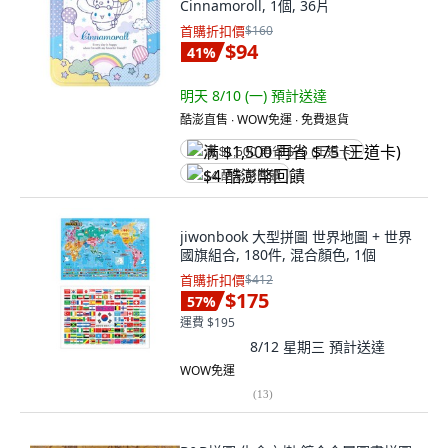
Cinnamoroll, 1個, 36片
首購折扣價
$160
$94
41
%
明天 8/10 (一)
預計送達
酷澎直售 ∙ WOW免運 ∙ 免費退貨
满 $1,500 再省 $75 (王道卡)
$4 酷澎幣回饋
jiwonbook 大型拼圖 世界地圖 + 世界
國旗組合, 180件, 混合顏色, 1個
首購折扣價
$412
$175
57
%
運費 $195
8/12 星期三
預計送達
WOW免運
(
13
)