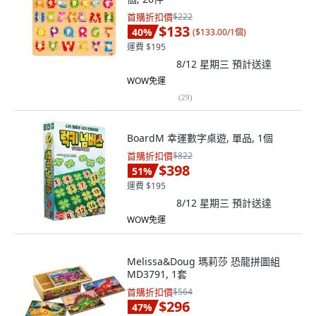
首購折扣價
$222
$133
40
%
(
$133.00/1個
)
運費 $195
8/12 星期三
預計送達
WOW免運
(
29
)
BoardM 幸運數字桌遊, 單品, 1個
首購折扣價
$822
$398
51
%
運費 $195
8/12 星期三
預計送達
WOW免運
Melissa&Doug 瑪莉莎 恐龍拼圖組
MD3791, 1套
首購折扣價
$564
$296
47
%