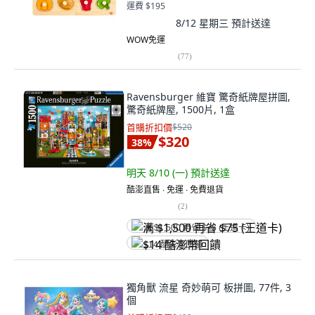
運費 $195
8/12 星期三
預計送達
WOW免運
(
77
)
Ravensburger 維寶 驚奇紙牌屋拼圖,
驚奇紙牌屋, 1500片, 1盒
首購折扣價
$520
$320
38
%
明天 8/10 (一)
預計送達
酷澎直售 ∙ 免運 ∙ 免費退貨
(
2
)
满 $1,500 再省 $75 (王道卡)
$14 酷澎幣回饋
獨角獸 流星 奇妙萌可 板拼圖, 77件, 3
個