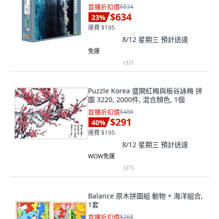
首購折扣價
$834
$634
23
%
運費 $195
8/12 星期三
預計送達
免運
(
32
)
Puzzle Korea 盛開紅梅與板谷詠梅 拼
圖 3220, 2000件, 混合顏色, 1個
首購折扣價
$486
$291
40
%
運費 $195
8/12 星期三
預計送達
WOW免運
(
27
)
Balance 原木拼圖組 動物 + 海洋組合,
1套
首購折扣價
$268