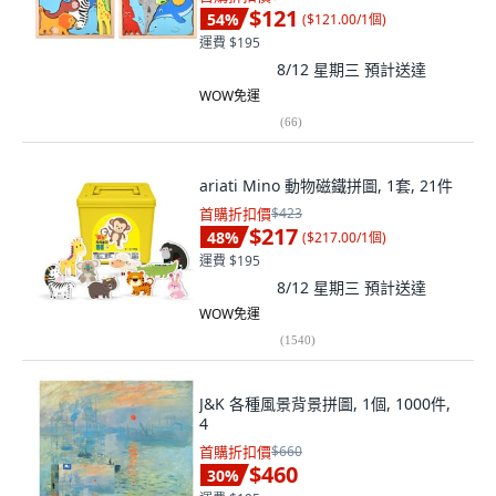
$121
54
%
(
$121.00/1個
)
運費 $195
8/12 星期三
預計送達
WOW免運
(
66
)
ariati Mino 動物磁鐵拼圖, 1套, 21件
首購折扣價
$423
$217
48
%
(
$217.00/1個
)
運費 $195
8/12 星期三
預計送達
WOW免運
(
1540
)
J&K 各種風景背景拼圖, 1個, 1000件,
4
首購折扣價
$660
$460
30
%