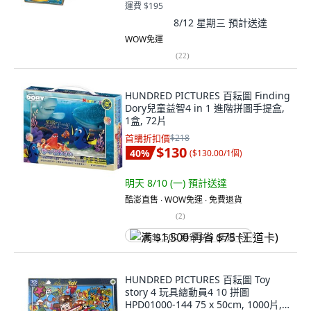
運費 $195
8/12 星期三
預計送達
WOW免運
(
22
)
HUNDRED PICTURES 百耘圖 Finding
Dory兒童益智4 in 1 進階拼圖手提盒,
1盒, 72片
首購折扣價
$218
$130
40
%
(
$130.00/1個
)
明天 8/10 (一)
預計送達
酷澎直售 ∙ WOW免運 ∙ 免費退貨
(
2
)
满 $1,500 再省 $75 (王道卡)
HUNDRED PICTURES 百耘圖 Toy
story 4 玩具總動員4 10 拼圖
HPD01000-144 75 x 50cm, 1000片, 1