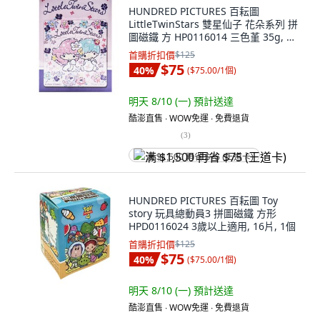
HUNDRED PICTURES 百耘圖
LittleTwinStars 雙星仙子 花朵系列 拼
圖磁鐵 方 HP0116014 三色堇 35g, 16
片, 1盒
首購折扣價
$125
$75
40
%
(
$75.00/1個
)
明天 8/10 (一)
預計送達
酷澎直售 ∙ WOW免運 ∙ 免費退貨
(
3
)
满 $1,500 再省 $75 (王道卡)
HUNDRED PICTURES 百耘圖 Toy
story 玩具總動員3 拼圖磁鐵 方形
HPD0116024 3歲以上適用, 16片, 1個
首購折扣價
$125
$75
40
%
(
$75.00/1個
)
明天 8/10 (一)
預計送達
酷澎直售 ∙ WOW免運 ∙ 免費退貨