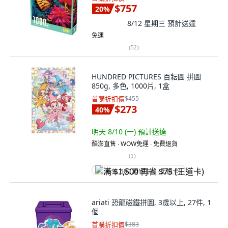
$757
20
%
8/12 星期三
預計送達
免運
(
52
)
HUNDRED PICTURES 百耘圖 拼圖
850g, 多色, 1000片, 1盒
首購折扣價
$455
$273
40
%
明天 8/10 (一)
預計送達
酷澎直售 ∙ WOW免運 ∙ 免費退貨
(
1
)
满 $1,500 再省 $75 (王道卡)
ariati 恐龍磁鐵拼圖, 3歲以上, 27件, 1
個
首購折扣價
$383