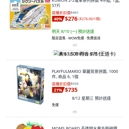
KUMON 2-2電車系列拼圖 4件組, 1盒,
57片
首購折扣價
$461
$276
40
%
(
$276.00/1個
)
明天 8/10 (一)
預計送達
酷澎直售 ∙ WOW免運 ∙ 免費退貨
(
4
)
满 $1,500 再省 $75 (王道卡)
PLAYFULMARIO 華麗背景拼圖, 1000
件, 商品 6, 1個
首購折扣價
$935
$735
21
%
8/12 星期三
預計送達
免運
(
9
)
MOMS BOARD 不透明水果毛氈磁鐵,