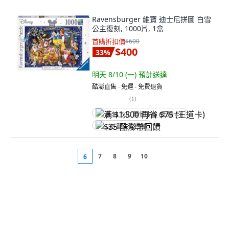
Ravensburger 維寶 迪士尼拼圖 白雪
公主復刻, 1000片, 1盒
首購折扣價
$600
$400
33
%
明天 8/10 (一)
預計送達
酷澎直售 ∙ 免運 ∙ 免費退貨
(
1
)
满 $1,500 再省 $75 (王道卡)
$35 酷澎幣回饋
7
8
9
10
6