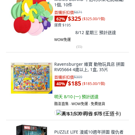
1個, 10件
首購折扣價
$871
$325
62
%
(
$325.00/1個
)
運費 $195
8/12 星期三
預計送達
WOW免運
(
55
)
Ravensburger 維寶 動物玩具店 拼圖
RV05664 4歲以上, 1盒, 35片
首購折扣價
$309
$185
40
%
(
$185.00/1個
)
明天 8/10 (一)
預計送達
酷澎直售 ∙ WOW免運 ∙ 免費退貨
满 $1,500 再省 $75 (王道卡)
PUZZLE LIFE 漫威10週年拼圖 復仇者