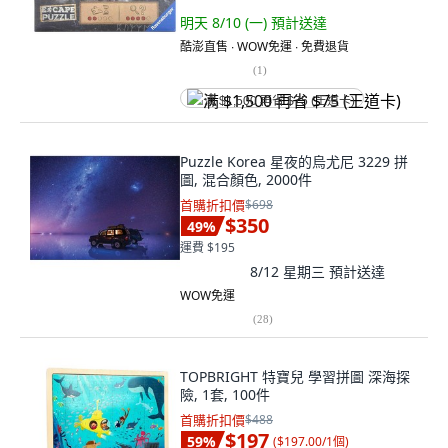
明天 8/10 (一)
預計送達
酷澎直售 ∙ WOW免運 ∙ 免費退貨
(
1
)
满 $1,500 再省 $75 (王道卡)
Puzzle Korea 星夜的烏尤尼 3229 拼
圖, 混合顏色, 2000件
首購折扣價
$698
$350
49
%
運費 $195
8/12 星期三
預計送達
WOW免運
(
28
)
TOPBRIGHT 特寶兒 學習拼圖 深海探
險, 1套, 100件
首購折扣價
$488
$197
59
%
(
$197.00/1個
)