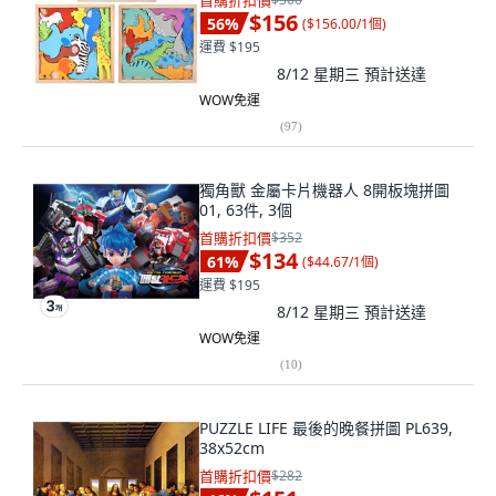
首購折扣價
$156
56
%
(
$156.00/1個
)
運費 $195
8/12 星期三
預計送達
WOW免運
(
97
)
獨角獸 金屬卡片機器人 8開板塊拼圖
01, 63件, 3個
首購折扣價
$352
$134
61
%
(
$44.67/1個
)
運費 $195
8/12 星期三
預計送達
WOW免運
(
10
)
PUZZLE LIFE 最後的晚餐拼圖 PL639,
38x52cm
首購折扣價
$282