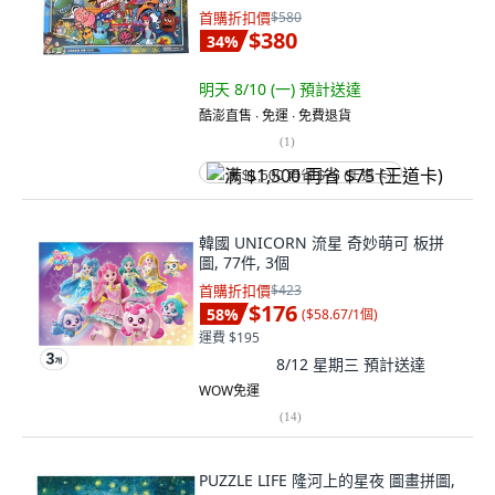
盒
首購折扣價
$580
$380
34
%
明天 8/10 (一)
預計送達
酷澎直售 ∙ 免運 ∙ 免費退貨
(
1
)
满 $1,500 再省 $75 (王道卡)
韓國 UNICORN 流星 奇妙萌可 板拼
圖, 77件, 3個
首購折扣價
$423
$176
58
%
(
$58.67/1個
)
運費 $195
8/12 星期三
預計送達
WOW免運
(
14
)
PUZZLE LIFE 隆河上的星夜 圖畫拼圖,