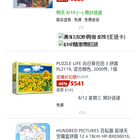
明天 8/10 (一)
預計送達
酷澎直售 ∙ 免運 ∙ 免費退貨
(
3
)
满 $1,500 再省 $75 (王道卡)
$14 酷澎幣回饋
PUZZLE LIFE 向日葵花田 3 拼圖
PL2119, 混合顏色, 2000件, 1個
首購折扣價
$1,015
$541
46
%
運費 $195
8/12 星期三
預計送達
免運
(
11
)
HUNDRED PICTURES 百耘圖 氣球天
空鐵盒拼圖 12 x 18cm HP-BX036016,