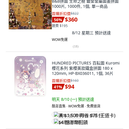
B&B拼圖 生命之樹 鍍金金屬圖畫拼圖
1000片, 1000件, 1個, 單一商品
首購折扣價
$822
$360
56
%
運費 $195
8/12 星期三
預計送達
WOW免運
(
18
)
HUNDRED PICTURES 百耘圖 Kuromi
櫻花系列 紫櫻美妝鐵盒拼圖 180 x
120mm, HP-BX036011, 1個, 36片
首購折扣價
$160
$94
41
%
明天 8/10 (一)
預計送達
酷澎直售 ∙ WOW免運 ∙ 免費退貨
满 $1,500 再省 $75 (王道卡)
$4 酷澎幣回饋