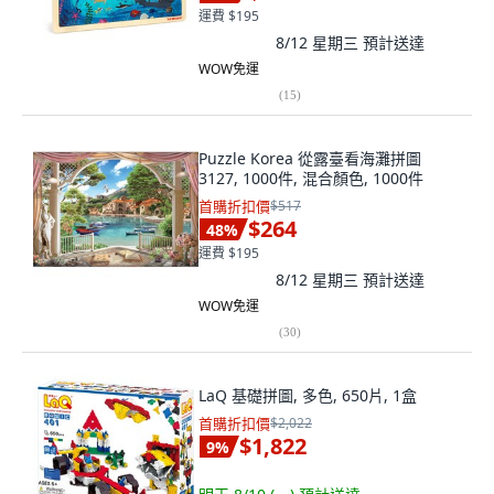
運費 $195
8/12 星期三
預計送達
WOW免運
(
15
)
Puzzle Korea 從露臺看海灘拼圖
3127, 1000件, 混合顏色, 1000件
首購折扣價
$517
$264
48
%
運費 $195
8/12 星期三
預計送達
WOW免運
(
30
)
LaQ 基礎拼圖, 多色, 650片, 1盒
首購折扣價
$2,022
$1,822
9
%