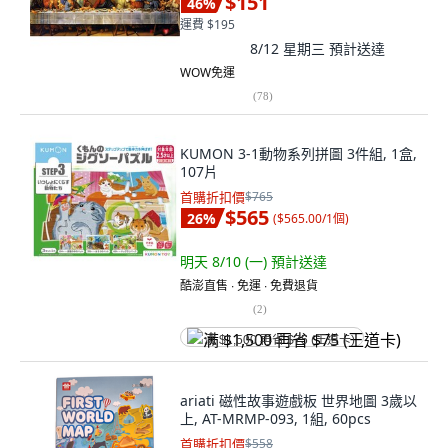
$151
46
%
運費 $195
8/12 星期三
預計送達
WOW免運
(
78
)
KUMON 3-1動物系列拼圖 3件組, 1盒,
107片
首購折扣價
$765
$565
26
%
(
$565.00/1個
)
明天 8/10 (一)
預計送達
酷澎直售 ∙ 免運 ∙ 免費退貨
(
2
)
满 $1,500 再省 $75 (王道卡)
ariati 磁性故事遊戲板 世界地圖 3歲以
上, AT-MRMP-093, 1組, 60pcs
首購折扣價
$558