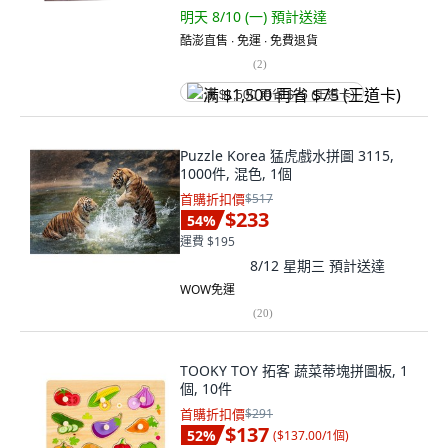
明天 8/10 (一)
預計送達
酷澎直售 ∙ 免運 ∙ 免費退貨
(
2
)
满 $1,500 再省 $75 (王道卡)
Puzzle Korea 猛虎戲水拼圖 3115,
1000件, 混色, 1個
首購折扣價
$517
$233
54
%
運費 $195
8/12 星期三
預計送達
WOW免運
(
20
)
TOOKY TOY 拓客 蔬菜蒂塊拼圖板, 1
個, 10件
首購折扣價
$291
$137
52
%
(
$137.00/1個
)