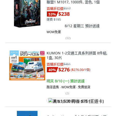
聯盟1 M1017, 1000件, 混色, 1個
首購折扣價
$517
$238
53
%
運費 $195
8/12 星期三
預計送達
WOW免運
(
52
)
KUMON 1-2交通工具系列拼圖 8件組,
1盒, 30片
首購折扣價
$461
$276
40
%
(
$276.00/1個
)
明天 8/10 (一)
預計送達
酷澎直售 ∙ WOW免運 ∙ 免費退貨
(
2
)
满 $1,500 再省 $75 (王道卡)