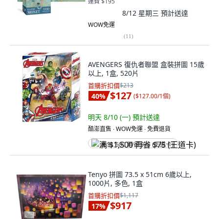
運費 $195
8/12 星期三
預計送達
WOW免運
(
11
)
AVENGERS 復仇者聯盟 盒裝拼圖 15歲
以上, 1盒, 520片
首購折扣價
$213
$127
40
%
(
$127.00/1個
)
明天 8/10 (一)
預計送達
酷澎直售 ∙ WOW免運 ∙ 免費退貨
满 $1,500 再省 $75 (王道卡)
Tenyo 拼圖 73.5 x 51cm 6歲以上,
1000片, 多色, 1盒
首購折扣價
$1,117
$917
17
%