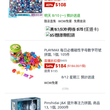
$108
40
%
明天 8/10 (一)
預計送達
酷澎直售 ∙ WOW免運 ∙ 免費退貨
满 $1,500 再省 $75 (王道卡)
$5 酷澎幣回饋
PLAYMAX 每日必備磁性字母數字符號
拼圖, 1個, 105件
首購折扣價
$405
$184
54
%
(
$184.00/1個
)
運費 $195
8/12 星期三
預計送達
WOW免運
(
159
)
Pinshidai J&K 提升專注力拼圖, 商品
13, 1個, 2000件