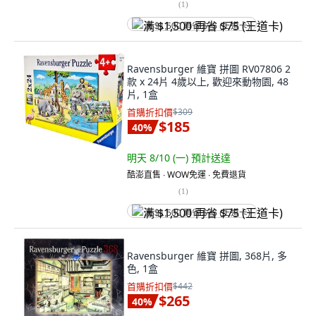
(
1
)
满 $1,500 再省 $75 (王道卡)
Ravensburger 維寶 拼圖 RV07806 2
款 x 24片 4歲以上, 歡迎來動物園, 48
片, 1盒
首購折扣價
$309
$185
40
%
明天 8/10 (一)
預計送達
酷澎直售 ∙ WOW免運 ∙ 免費退貨
(
1
)
满 $1,500 再省 $75 (王道卡)
Ravensburger 維寶 拼圖, 368片, 多
色, 1盒
首購折扣價
$442
$265
40
%