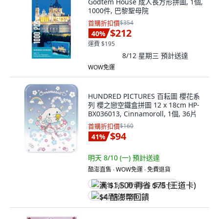
Godtem House 成人長方形拼圖, 1個,
1000件, 巴黎聖母院
首購折扣價
$354
$212
40
%
運費 $195
8/12 星期三
預計送達
WOW免運
HUNDRED PICTURES 百耘圖 櫻花系
列 櫻之戀空鐵盒拼圖 12 x 18cm HP-
BX036013, Cinnamoroll, 1個, 36片
首購折扣價
$160
$94
41
%
明天 8/10 (一)
預計送達
酷澎直售 ∙ WOW免運 ∙ 免費退貨
满 $1,500 再省 $75 (王道卡)
$4 酷澎幣回饋