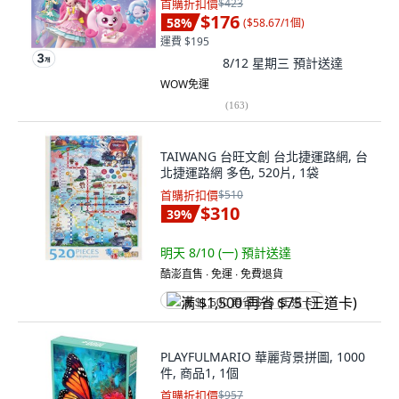
首購折扣價
$423
$176
58
%
(
$58.67/1個
)
運費 $195
8/12 星期三
預計送達
WOW免運
(
163
)
TAIWANG 台旺文創 台北捷運路網, 台
北捷運路網 多色, 520片, 1袋
首購折扣價
$510
$310
39
%
明天 8/10 (一)
預計送達
酷澎直售 ∙ 免運 ∙ 免費退貨
满 $1,500 再省 $75 (王道卡)
PLAYFULMARIO 華麗背景拼圖, 1000
件, 商品1, 1個
首購折扣價
$957