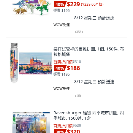
$229
40
%
(
$229.00/1個
)
運費 $195
8/12 星期三
預計送達
WOW免運
(
358
)
裝在試管裡的困難拼圖, 1個, 150件, 布
拉格城堡
首購折扣價
$310
$186
40
%
運費 $195
8/12 星期三
預計送達
WOW免運
(
16
)
Ravensburger 維寶 四季城市拼圖, 四
季城市, 1500片, 1盒
首購折扣價
$520
$320
38
%