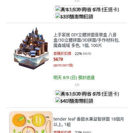
(
1
)
满 $1,500 再省 $75 (王道卡)
$33 酷澎幣回饋
上手家居 DIY立體拼圖音樂盒 八音
盒/3D立體拼圖/3D拼圖/手作材料包,
魔森城域 多色, 1個, 100片
首購折扣價
22
%
$870
$670
(
$670.00/1個
)
明天 8/9 (日)
預計送達
(
3
)
满 $1,500 再省 $75 (王道卡)
$40 酷澎幣回饋
tender leaf 香甜水果益智拼圖 18個月
以上, 1組
首購折扣價
22
%
$880