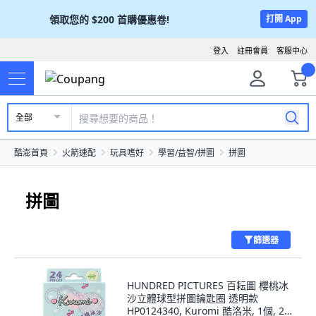
領取您的
$200
首購優惠卷!
打開 App
登入
註冊會員
客服中心
全部
酷澎首頁
火箭速配
玩具嗜好
學習/益智/拼圖
拼圖
拼圖
篩選器
HUNDRED PICTURES 百耘圖 櫻桃冰
沙立體球型拼圖鑰匙圈 透明款
HP0124340, Kuromi 酷洛米, 1個, 24