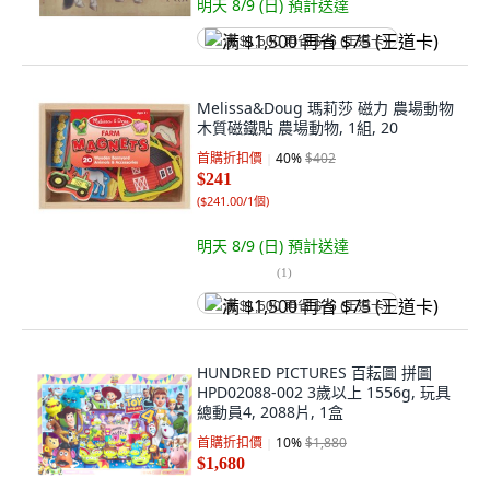
明天 8/9 (日)
預計送達
满 $1,500 再省 $75 (王道卡)
Melissa&Doug 瑪莉莎 磁力 農場動物
木質磁鐵貼 農場動物, 1組, 20
首購折扣價
40
%
$402
$241
(
$241.00/1個
)
明天 8/9 (日)
預計送達
(
1
)
满 $1,500 再省 $75 (王道卡)
HUNDRED PICTURES 百耘圖 拼圖
HPD02088-002 3歲以上 1556g, 玩具
總動員4, 2088片, 1盒
首購折扣價
10
%
$1,880
$1,680