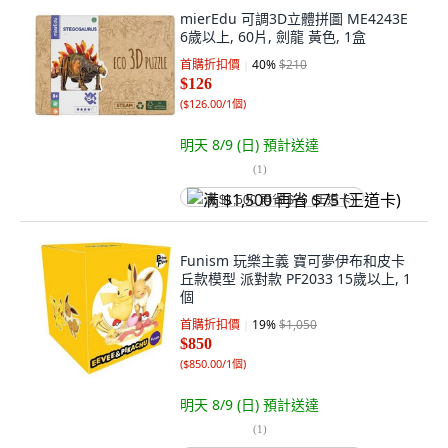
mierEdu 可調3D立體拼圖 ME4243E
6歲以上, 60片, 劍龍 黃色, 1盒
首購折扣價
40
%
$210
$126
(
$126.00/1個
)
明天 8/9 (日)
預計送達
(
1
)
满 $1,500 再省 $75 (王道卡)
Funism 玩樂主義 寶可夢伊布和皮卡
丘款模型 派對款 PF2033 15歲以上, 1
個
首購折扣價
19
%
$1,050
$850
(
$850.00/1個
)
明天 8/9 (日)
預計送達
(
1
)