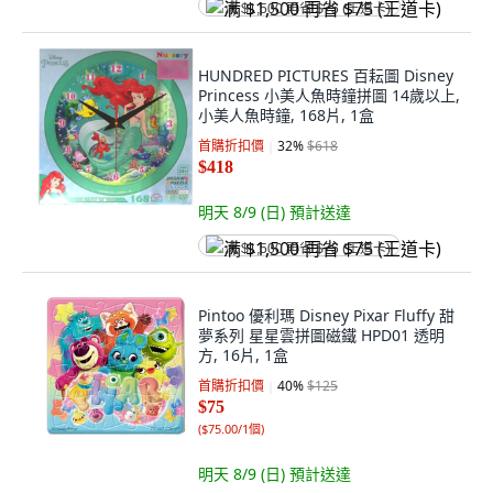
满 $1,500 再省 $75 (王道卡)
HUNDRED PICTURES 百耘圖 Disney
Princess 小美人魚時鐘拼圖 14歲以上,
小美人魚時鐘, 168片, 1盒
首購折扣價
32
%
$618
$418
明天 8/9 (日)
預計送達
满 $1,500 再省 $75 (王道卡)
Pintoo 優利瑪 Disney Pixar Fluffy 甜
夢系列 星星雲拼圖磁鐵 HPD01 透明
方, 16片, 1盒
首購折扣價
40
%
$125
$75
(
$75.00/1個
)
明天 8/9 (日)
預計送達