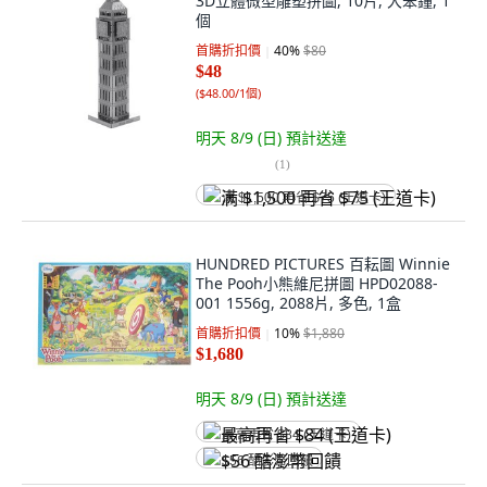
3D立體微型雕塑拼圖, 10片, 大笨鐘, 1
個
首購折扣價
40
%
$80
$48
(
$48.00/1個
)
明天 8/9 (日)
預計送達
(
1
)
满 $1,500 再省 $75 (王道卡)
HUNDRED PICTURES 百耘圖 Winnie
The Pooh小熊維尼拼圖 HPD02088-
001 1556g, 2088片, 多色, 1盒
首購折扣價
10
%
$1,880
$1,680
明天 8/9 (日)
預計送達
最高再省 $84 (王道卡)
$56 酷澎幣回饋