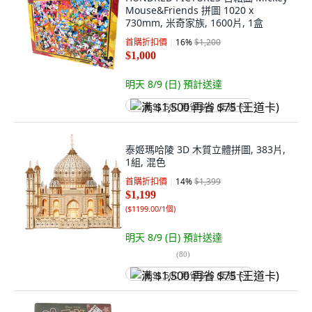
Mouse&Friends 拼圖 1020 x
730mm, 米奇家族, 1600片, 1盒
首購折扣價
16
%
$1,200
$1,000
明天 8/9 (日)
預計送達
满 $1,500 再省 $75 (王道卡)
泰姬瑪哈陵 3D 木質立體拼圖, 383片,
1組, 混色
首購折扣價
14
%
$1,399
$1,199
(
$1199.00/1個
)
明天 8/9 (日)
預計送達
(
80
)
满 $1,500 再省 $75 (王道卡)