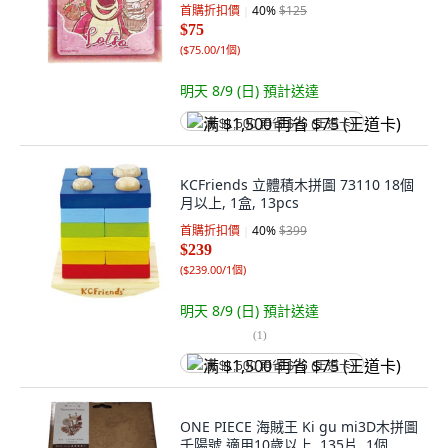
首購折扣價
40
%
$125
$75
(
$75.00/1個
)
明天 8/9 (日)
預計送達
满 $1,500 再省 $75 (王道卡)
KCFriends 立體積木拼圖 73110 18個
月以上, 1盒, 13pcs
首購折扣價
40
%
$399
$239
(
$239.00/1個
)
明天 8/9 (日)
預計送達
(
1
)
满 $1,500 再省 $75 (王道卡)
ONE PIECE 海賊王 Ki gu mi3D木拼圖
千陽號 適用10歲以上, 135片, 1個