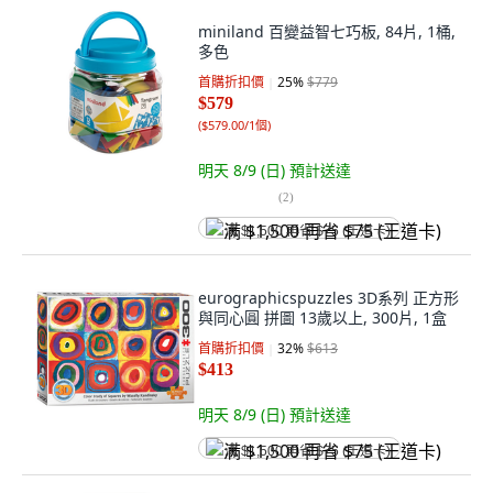
miniland 百變益智七巧板, 84片, 1桶,
多色
首購折扣價
25
%
$779
$579
(
$579.00/1個
)
明天 8/9 (日)
預計送達
(
2
)
满 $1,500 再省 $75 (王道卡)
eurographicspuzzles 3D系列 正方形
與同心圓 拼圖 13歲以上, 300片, 1盒
首購折扣價
32
%
$613
$413
明天 8/9 (日)
預計送達
满 $1,500 再省 $75 (王道卡)