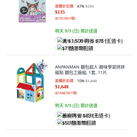
片
首購折扣價
47
%
$259
$135
(
$135.00/1個
)
明天 8/9 (日)
預計送達
满 $1,500 再省 $75 (王道卡)
$7 酷澎幣回饋
ANPANMAN 麵包超人 趣味學習拼拼
磁貼 麵包工廠組, 1套, 11片
首購折扣價
10
%
$1,848
$1,648
(
$1648.00/1個
)
明天 8/9 (日)
預計送達
最高再省 $83 (王道卡)
$50 酷澎幣回饋