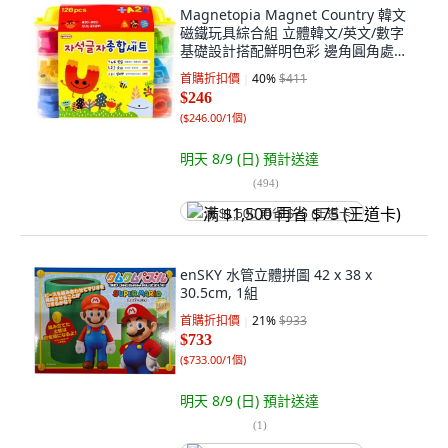
Magnetopia Magnet Country 韓文
磁鐵玩具綜合組 立體韓文/英文/數字
基礎設計搭配鮮明色彩 邊角圓角處理,
1組, 128pcs
首購折扣價
40
%
$411
$246
(
$246.00/1個
)
明天 8/9 (日)
預計送達
(
494
)
满 $1,500 再省 $75 (王道卡)
enSKY 水管立體拼圖 42 x 38 x
30.5cm, 1組
首購折扣價
21
%
$933
$733
(
$733.00/1個
)
明天 8/9 (日)
預計送達
(
1
)