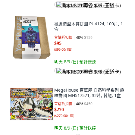
满 $1,500 再省 $75 (王道卡)
獵鷹造型木質拼圖 PU4124, 100片, 1
盒
首購折扣價
40
%
$159
$95
(
$95.00/1個
)
明天 8/9 (日)
預計送達
满 $1,500 再省 $75 (王道卡)
MegaHouse 百萬屋 自然科學系列 趣
味拼圖 MH517571, 32片, 棘龍, 1盒
首購折扣價
40
%
$450
$270
(
$270.00/1個
)
明天 8/9 (日)
預計送達