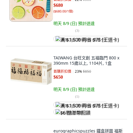
$680
(
$680.00/1個
)
明天 8/9 (日)
預計送達
(
3
)
满 $1,500 再省 $75 (王道卡)
TAIWANG 台旺文創 五福臨門 800 x
390mm 15歲以上, 1104片, 1盒
首購折扣價
23
%
$850
$650
明天 8/9 (日)
預計送達
(
1
)
满 $1,500 再省 $75 (王道卡)
$6 酷澎幣回饋
eurographicspuzzles 鐵盒拼圖 福斯