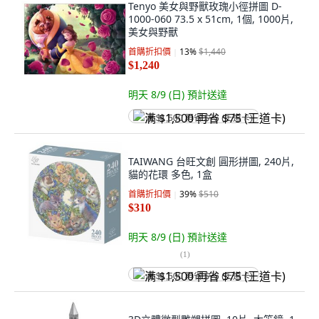
Tenyo 美女與野獸玫瑰小徑拼圖 D-
1000-060 73.5 x 51cm, 1個, 1000片,
美女與野獸
首購折扣價
13
%
$1,440
$1,240
明天 8/9 (日)
預計送達
满 $1,500 再省 $75 (王道卡)
TAIWANG 台旺文創 圓形拼圖, 240片,
貓的花環 多色, 1盒
首購折扣價
39
%
$510
$310
明天 8/9 (日)
預計送達
(
1
)
满 $1,500 再省 $75 (王道卡)