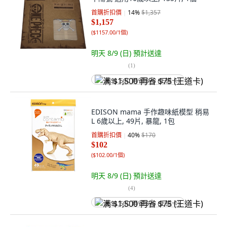
首購折扣價
14
%
$1,357
$1,157
(
$1157.00/1個
)
明天 8/9 (日)
預計送達
(
1
)
满 $1,500 再省 $75 (王道卡)
EDISON mama 手作趣味紙模型 稍易
L 6歲以上, 49片, 暴龍, 1包
首購折扣價
40
%
$170
$102
(
$102.00/1個
)
明天 8/9 (日)
預計送達
(
4
)
满 $1,500 再省 $75 (王道卡)