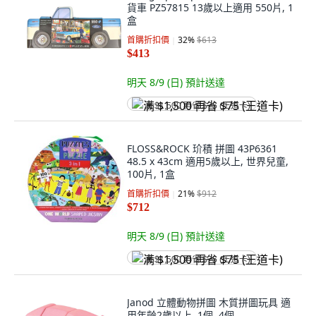
貨車 PZ57815 13歲以上適用 550片, 1
盒
首購折扣價
32
%
$613
$413
明天 8/9 (日)
預計送達
满 $1,500 再省 $75 (王道卡)
FLOSS&ROCK 玠積 拼圖 43P6361
48.5 x 43cm 適用5歲以上, 世界兒童,
100片, 1盒
首購折扣價
21
%
$912
$712
明天 8/9 (日)
預計送達
满 $1,500 再省 $75 (王道卡)
Janod 立體動物拼圖 木質拼圖玩具 適
用年齡2歲以上, 1個, 4個