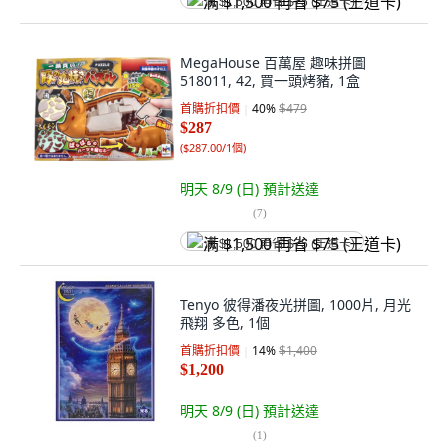
满 $1,500 再省 $75 (王道卡)
MegaHouse 百萬屋 趣味拼圖
518011, 42, 買一頭烤豬, 1盒
首購折扣價
40
%
$479
$287
(
$287.00/1個
)
明天 8/9 (日)
預計送達
(
7
)
满 $1,500 再省 $75 (王道卡)
Tenyo 彼得潘夜光拼圖, 1000片, 月光
飛翔 多色, 1個
首購折扣價
14
%
$1,400
$1,200
明天 8/9 (日)
預計送達
(
1
)