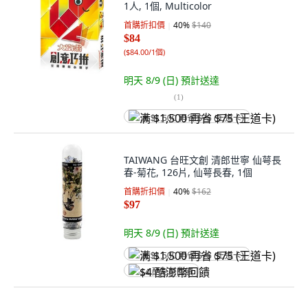
1人, 1個, Multicolor
首購折扣價
40
%
$140
$84
(
$84.00/1個
)
明天 8/9 (日)
預計送達
(
1
)
满 $1,500 再省 $75 (王道卡)
TAIWANG 台旺文創 清郎世寧 仙萼長
春-菊花, 126片, 仙萼長春, 1個
首購折扣價
40
%
$162
$97
明天 8/9 (日)
預計送達
满 $1,500 再省 $75 (王道卡)
$4 酷澎幣回饋