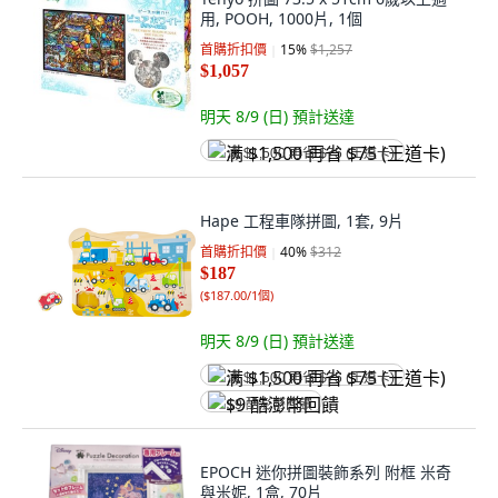
用, POOH, 1000片, 1個
首購折扣價
15
%
$1,257
$1,057
明天 8/9 (日)
預計送達
满 $1,500 再省 $75 (王道卡)
Hape 工程車隊拼圖, 1套, 9片
首購折扣價
40
%
$312
$187
(
$187.00/1個
)
明天 8/9 (日)
預計送達
满 $1,500 再省 $75 (王道卡)
$9 酷澎幣回饋
EPOCH 迷你拼圖裝飾系列 附框 米奇
與米妮, 1盒, 70片