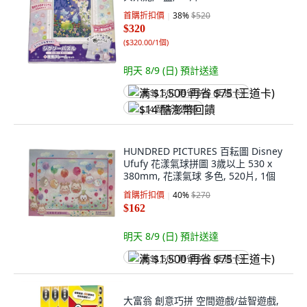
首購折扣價
38
%
$520
$320
(
$320.00/1個
)
明天 8/9 (日)
預計送達
满 $1,500 再省 $75 (王道卡)
$14 酷澎幣回饋
HUNDRED PICTURES 百耘圖 Disney
Ufufy 花漾氣球拼圖 3歲以上 530 x
380mm, 花漾氣球 多色, 520片, 1個
首購折扣價
40
%
$270
$162
明天 8/9 (日)
預計送達
满 $1,500 再省 $75 (王道卡)
大富翁 創意巧拼 空間遊戲/益智遊戲,