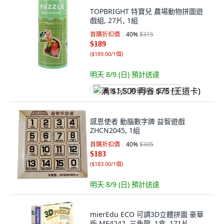
TOPBRIGHT 特寶兒 農場動物拼圖遊
戲組, 27片, 1組
首購折扣價
40
%
$315
$189
(
$189.00/1個
)
明天 8/9 (日)
預計送達
满 $1,500 再省 $75 (王道卡)
感恩使者 動腦數字牌 益智遊戲
ZHCN2045, 1組
首購折扣價
40
%
$305
$183
(
$183.00/1個
)
明天 8/9 (日)
預計送達
mierEdu ECO 可調3D立體拼圖 豪華
版 ME4242, 三角龍, 1盒, 171片