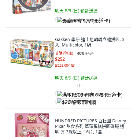
明天 8/9 (日)
預計送達
最高再省 $77 (王道卡)
Gakken 學研 迪士尼轉轉立體拼圖, 3
入, Multicolor, 1組
首購折扣價
40
%
$421
$252
(
$252.00/1個
)
明天 8/9 (日)
預計送達
(
1
)
满 $1,500 再省 $75 (王道卡)
$26 酷澎幣回饋
HUNDRED PICTURES 百耘圖 Disney
Pixar 甜食系列 草莓蛋糕拼圖磁鐵 透
明 方 3歲以上, 16片, 1盒