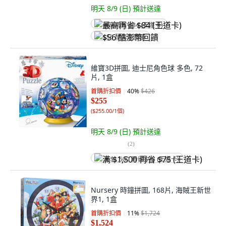
明天 8/9 (日)
預計送達
最高再省 $84 (王道卡)
$56 酷澎幣回饋
維寶3D拼圖, 迪士尼角色球 多色, 72
片, 1盒
首購折扣價
40
%
$426
$255
(
$255.00/1個
)
明天 8/9 (日)
預計送達
(
2
)
满 $1,500 再省 $75 (王道卡)
Nursery 時鐘拼圖, 168片, 海賊王新世
界1, 1盒
首購折扣價
11
%
$1,724
$1,524