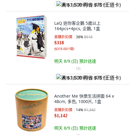
满 $1,500 再省 $75 (王道卡)
LaQ 迷你客企鵝 5歲以上
164pcs+4pcs, 企鵝, 1盒
首購折扣價
38
%
$518
$318
(
$318.00/1個
)
明天 8/9 (日)
預計送達
(
3
)
满 $1,500 再省 $75 (王道卡)
Another Me 快樂生活拼圖 64 x
48cm, 多色, 1000片, 1盒
首購折扣價
14
%
$1,342
$1,142
明天 8/9 (日)
預計送達