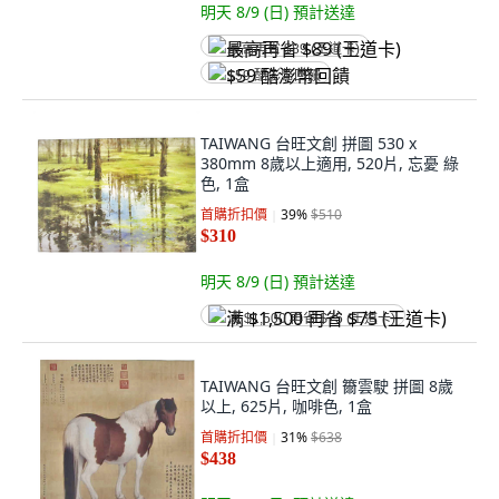
明天 8/9 (日)
預計送達
最高再省 $89 (王道卡)
$59 酷澎幣回饋
TAIWANG 台旺文創 拼圖 530 x
380mm 8歲以上適用, 520片, 忘憂 綠
色, 1盒
首購折扣價
39
%
$510
$310
明天 8/9 (日)
預計送達
满 $1,500 再省 $75 (王道卡)
TAIWANG 台旺文創 籋雲駛 拼圖 8歲
以上, 625片, 咖啡色, 1盒
首購折扣價
31
%
$638
$438