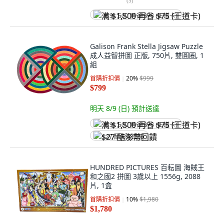
(
5
)
满 $1,500 再省 $75 (王道卡)
Galison Frank Stella Jigsaw Puzzle
成人益智拼圖 正版, 750片, 雙圓圈, 1
組
首購折扣價
20
%
$999
$799
明天 8/9 (日)
預計送達
满 $1,500 再省 $75 (王道卡)
$27 酷澎幣回饋
HUNDRED PICTURES 百耘圖 海賊王
和之國2 拼圖 3歲以上 1556g, 2088
片, 1盒
首購折扣價
10
%
$1,980
$1,780