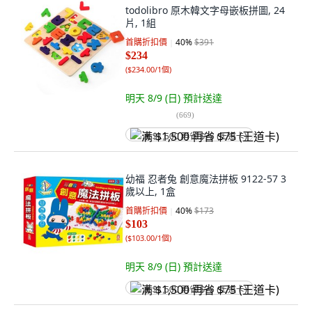
todolibro 原木韓文字母嵌板拼圖, 24
片, 1組
首購折扣價
40
%
$391
$234
(
$234.00/1個
)
明天 8/9 (日)
預計送達
(
669
)
满 $1,500 再省 $75 (王道卡)
幼福 忍者兔 創意魔法拼板 9122-57 3
歲以上, 1盒
首購折扣價
40
%
$173
$103
(
$103.00/1個
)
明天 8/9 (日)
預計送達
满 $1,500 再省 $75 (王道卡)