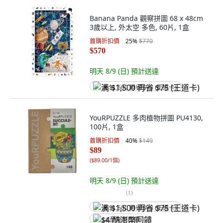
Banana Panda 觀察拼圖 68 x 48cm
3歲以上, 外太空 多色, 60片, 1盒
首購折扣價
25
%
$770
$570
明天 8/9 (日)
預計送達
满 $1,500 再省 $75 (王道卡)
YouRPUZZLE 多肉植物拼圖 PU4130,
100片, 1盒
首購折扣價
40
%
$149
$89
(
$89.00/1個
)
明天 8/9 (日)
預計送達
(
1
)
满 $1,500 再省 $75 (王道卡)
$4 酷澎幣回饋