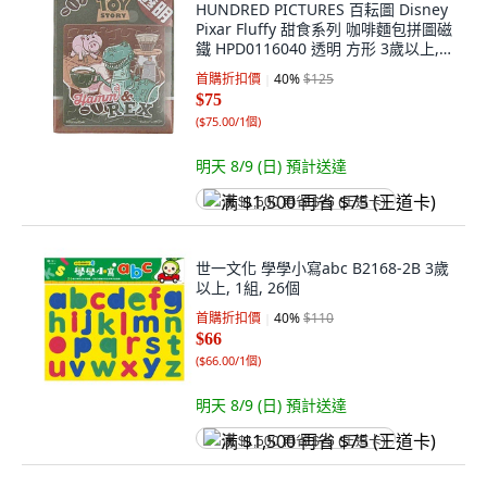
HUNDRED PICTURES 百耘圖 Disney
Pixar Fluffy 甜食系列 咖啡麵包拼圖磁
鐵 HPD0116040 透明 方形 3歲以上,
16片, 1盒
首購折扣價
40
%
$125
$75
(
$75.00/1個
)
明天 8/9 (日)
預計送達
满 $1,500 再省 $75 (王道卡)
世一文化 學學小寫abc B2168-2B 3歲
以上, 1組, 26個
首購折扣價
40
%
$110
$66
(
$66.00/1個
)
明天 8/9 (日)
預計送達
满 $1,500 再省 $75 (王道卡)