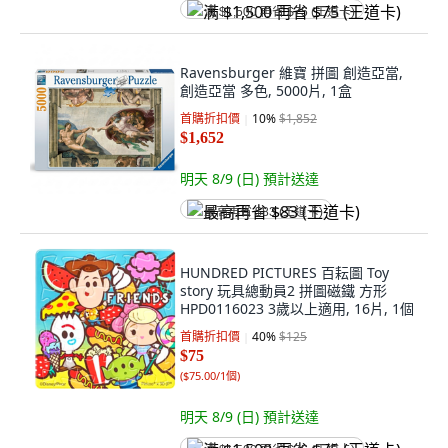
满 $1,500 再省 $75 (王道卡)
Ravensburger 維寶 拼圖 創造亞當,
創造亞當 多色, 5000片, 1盒
首購折扣價
10
%
$1,852
$1,652
明天 8/9 (日)
預計送達
最高再省 $83 (王道卡)
HUNDRED PICTURES 百耘圖 Toy
story 玩具總動員2 拼圖磁鐵 方形
HPD0116023 3歲以上適用, 16片, 1個
首購折扣價
40
%
$125
$75
(
$75.00/1個
)
明天 8/9 (日)
預計送達