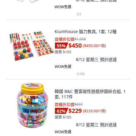
WOW免運
(
2
)
Kiumhouse 腦力教具, 1套, 12種
首購折扣價
$1,008
$450
55
%
(
$450.00/1個
)
運費 $195
8/12 星期三
預計送達
WOW免運
(
128
)
韓國 B&C 豐富磁性遊戲拼圖綜合組, 1
套, 117件
首購折扣價
$607
$229
62
%
(
$229.00/1個
)
運費 $195
8/12 星期三
預計送達
WOW免運