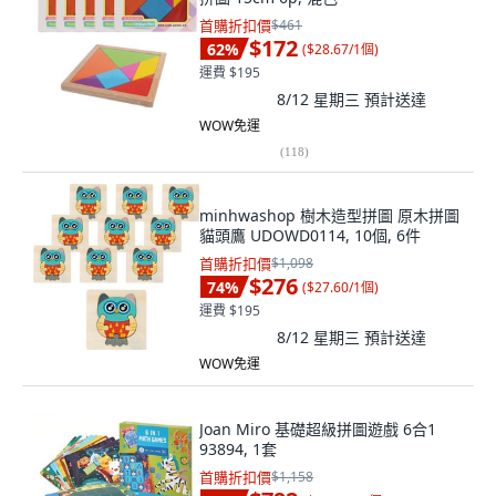
首購折扣價
$461
$172
62
%
(
$28.67/1個
)
運費 $195
8/12 星期三
預計送達
WOW免運
(
118
)
minhwashop 樹木造型拼圖 原木拼圖
貓頭鷹 UDOWD0114, 10個, 6件
首購折扣價
$1,098
$276
74
%
(
$27.60/1個
)
運費 $195
8/12 星期三
預計送達
WOW免運
Joan Miro 基礎超級拼圖遊戲 6合1
93894, 1套
首購折扣價
$1,158