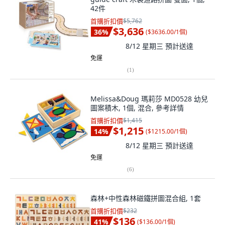
42件
首購折扣價
$5,762
$3,636
36
%
(
$3636.00/1個
)
8/12 星期三
預計送達
免運
(
1
)
Melissa&Doug 瑪莉莎 MD0528 幼兒
圖案積木, 1個, 混合, 參考詳情
首購折扣價
$1,415
$1,215
14
%
(
$1215.00/1個
)
8/12 星期三
預計送達
免運
(
6
)
森林+中性森林磁鐵拼圖混合組, 1套
首購折扣價
$232
$136
41
%
(
$136.00/1個
)