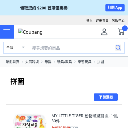
領取您的
$200
首購優惠卷!
打開 App
登入
註冊會員
客服中心
全部
酷澎首頁
火箭跨境
母嬰
玩具/教具
學習玩具
拼圖
拼圖
篩選器
MY LITTLE TIGER 動物磁鐵拼圖, 1個,
30件
$329