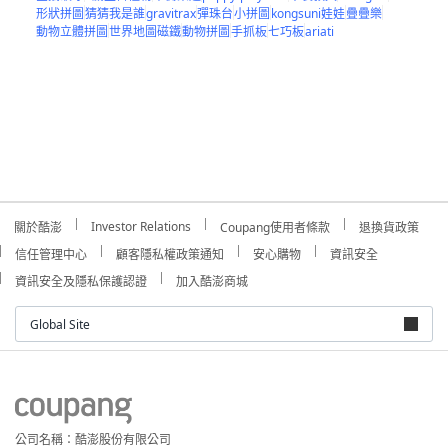
形狀拼圖
猜猜我是誰
gravitrax
彈珠台
小拼圖
kongsuni娃娃
疊疊樂
動物立體拼圖
世界地圖磁鐵
動物拼圖
手抓板
七巧板
ariati
Investor Relations
關於酷澎
Coupang使用者條款
退換貨政策
信任管理中心
顧客隱私權政策通知
安心購物
資訊安全
資訊安全及隱私保護認證
加入酷澎商城
Global Site
公司名稱：酷澎股份有限公司