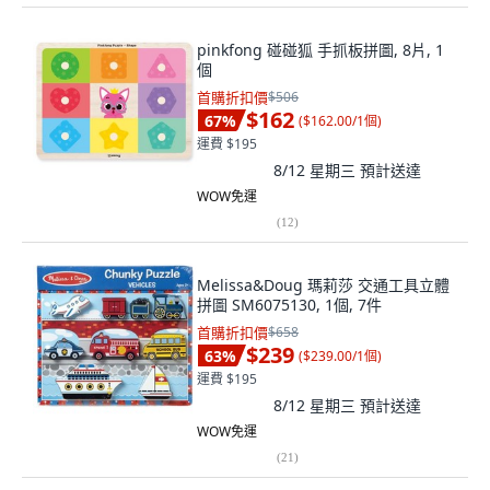
pinkfong 碰碰狐 手抓板拼圖, 8片, 1
個
首購折扣價
$506
$162
67
%
(
$162.00/1個
)
運費 $195
8/12 星期三
預計送達
WOW免運
(
12
)
Melissa&Doug 瑪莉莎 交通工具立體
拼圖 SM6075130, 1個, 7件
首購折扣價
$658
$239
63
%
(
$239.00/1個
)
運費 $195
8/12 星期三
預計送達
WOW免運
(
21
)