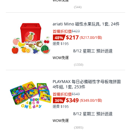
WOW免運
(
544
)
ariati Mino 磁性水果玩具, 1套, 24件
首購折扣價
$423
$217
48
%
(
$217.00/1個
)
運費 $195
8/12 星期三
預計送達
WOW免運
(
1350
)
PLAYMAX 每日必備磁性字母板塊拼圖
4件組, 1套, 253件
首購折扣價
$549
$349
36
%
(
$349.00/1個
)
運費 $195
8/12 星期三
預計送達
WOW免運
(
3095
)