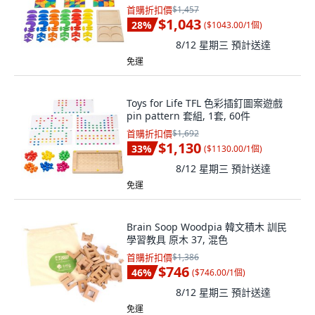
首購折扣價
$1,457
$1,043
28
%
(
$1043.00/1個
)
8/12 星期三
預計送達
免運
Toys for Life TFL 色彩插釘圖案遊戲
pin pattern 套組, 1套, 60件
首購折扣價
$1,692
$1,130
33
%
(
$1130.00/1個
)
8/12 星期三
預計送達
免運
Brain Soop Woodpia 韓文積木 訓民
學習教具 原木 37, 混色
首購折扣價
$1,386
$746
46
%
(
$746.00/1個
)
8/12 星期三
預計送達
免運