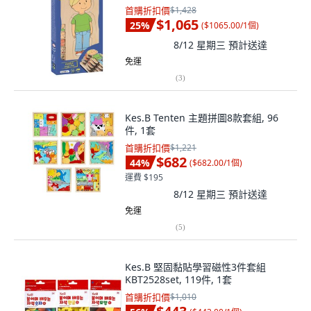
首購折扣價
$1,428
$1,065
25
%
(
$1065.00/1個
)
8/12 星期三
預計送達
免運
(
3
)
Kes.B Tenten 主題拼圖8款套組, 96
件, 1套
首購折扣價
$1,221
$682
44
%
(
$682.00/1個
)
運費 $195
8/12 星期三
預計送達
免運
(
5
)
Kes.B 堅固黏貼學習磁性3件套組
KBT2528set, 119件, 1套
首購折扣價
$1,010