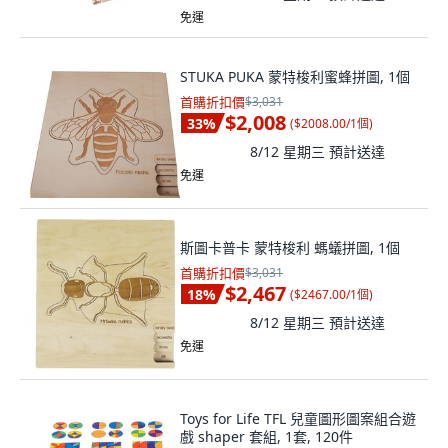
免運
STUKA PUKA 蒙特梭利蜜蜂拼圖, 1個
首購折扣價
$3,031
$2,008
33
%
(
$2008.00/1個
)
8/12 星期三
預計送達
免運
斯圖卡普卡 蒙特梭利 螞蟻拼圖, 1個
首購折扣價
$3,031
$2,467
18
%
(
$2467.00/1個
)
8/12 星期三
預計送達
免運
Toys for Life TFL 兒童圖形圖案組合遊
戲 shaper 套組, 1套, 120件