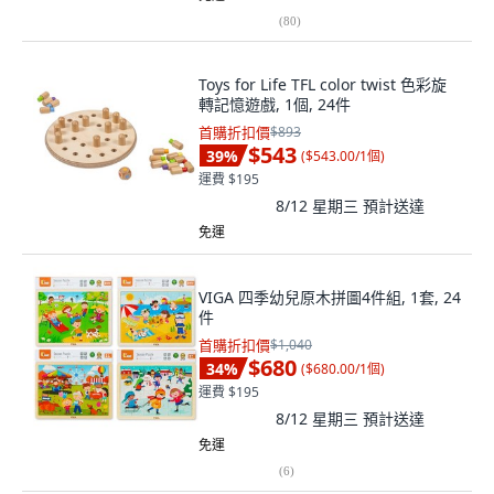
(
80
)
Toys for Life TFL color twist 色彩旋
轉記憶遊戲, 1個, 24件
首購折扣價
$893
$543
39
%
(
$543.00/1個
)
運費 $195
8/12 星期三
預計送達
免運
VIGA 四季幼兒原木拼圖4件組, 1套, 24
件
首購折扣價
$1,040
$680
34
%
(
$680.00/1個
)
運費 $195
8/12 星期三
預計送達
免運
(
6
)