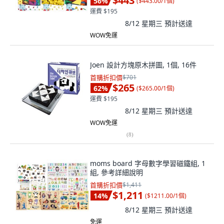
$443
56
%
(
$443.00/1個
)
運費 $195
8/12 星期三
預計送達
WOW免運
Joen 設計方塊原木拼圖, 1個, 16件
首購折扣價
$701
$265
62
%
(
$265.00/1個
)
運費 $195
8/12 星期三
預計送達
WOW免運
(
8
)
moms board 字母數字學習磁鐵組, 1
組, 參考詳細說明
首購折扣價
$1,411
$1,211
14
%
(
$1211.00/1個
)
8/12 星期三
預計送達
免運