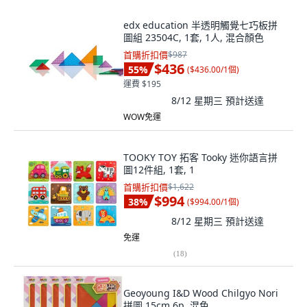
edx education 半透明觸覺七巧板拼
圖組 23504C, 1套, 1人, 混合顏色
首購折扣價
$987
$436
55
%
(
$436.00/1個
)
運費 $195
8/12 星期三
預計送達
WOW免運
TOOKY TOY 拓客 Tooky 迷你語言拼
圖12件組, 1套, 1
首購折扣價
$1,622
$994
38
%
(
$994.00/1個
)
8/12 星期三
預計送達
免運
(
18
)
Geoyoung I&D Wood Chilgyo Nori
拼圖 15cm 6p, 混色