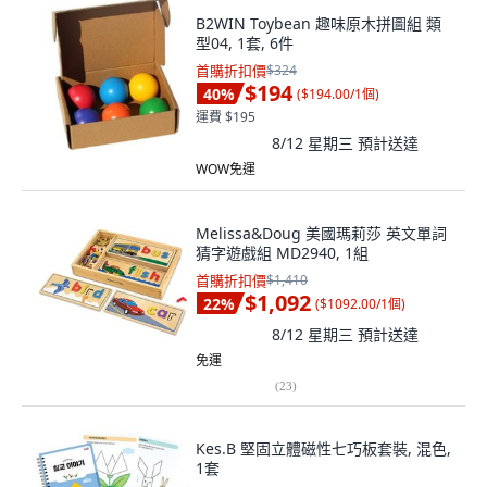
B2WIN Toybean 趣味原木拼圖組 類
型04, 1套, 6件
首購折扣價
$324
$194
40
%
(
$194.00/1個
)
運費 $195
8/12 星期三
預計送達
WOW免運
Melissa&Doug 美國瑪莉莎 英文單詞
猜字遊戲組 MD2940, 1組
首購折扣價
$1,410
$1,092
22
%
(
$1092.00/1個
)
8/12 星期三
預計送達
免運
(
23
)
Kes.B 堅固立體磁性七巧板套裝, 混色,
1套