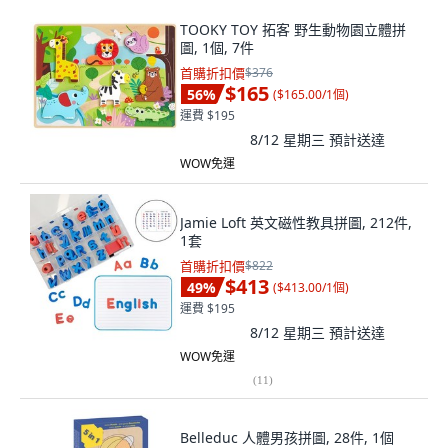
TOOKY TOY 拓客 野生動物園立體拼
圖, 1個, 7件
首購折扣價
$376
$165
56
%
(
$165.00/1個
)
運費 $195
8/12 星期三
預計送達
WOW免運
Jamie Loft 英文磁性教具拼圖, 212件,
1套
首購折扣價
$822
$413
49
%
(
$413.00/1個
)
運費 $195
8/12 星期三
預計送達
WOW免運
(
11
)
Belleduc 人體男孩拼圖, 28件, 1個