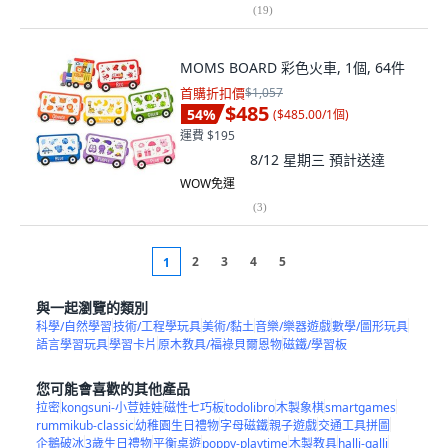
(
19
)
MOMS BOARD 彩色火車, 1個, 64件
首購折扣價
$1,057
$485
54
%
(
$485.00/1個
)
運費 $195
8/12 星期三
預計送達
WOW免運
(
3
)
2
3
4
5
1
與一起瀏覽的類別
科學/自然學習
技術/工程學玩具
美術/黏土
音樂/樂器遊戲
數學/圖形玩具
語言學習玩具
學習卡片
原木教具/福祿貝爾恩物
磁鐵/學習板
您可能會喜歡的其他產品
拉密
kongsuni-小荳娃娃
磁性七巧板
todolibro
木製象棋
smartgames
rummikub-classic
幼稚園生日禮物
字母磁鐵
親子遊戲
交通工具拼圖
企鵝破冰
3歲生日禮物
平衡桌遊
poppy-playtime
木製教具
halli-galli