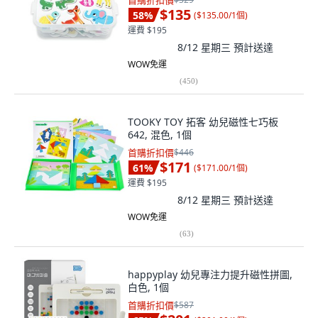
首購折扣價
$135
58
%
(
$135.00/1個
)
運費 $195
8/12 星期三
預計送達
WOW免運
(
450
)
TOOKY TOY 拓客 幼兒磁性七巧板
642, 混色, 1個
首購折扣價
$446
$171
61
%
(
$171.00/1個
)
運費 $195
8/12 星期三
預計送達
WOW免運
(
63
)
happyplay 幼兒專注力提升磁性拼圖,
白色, 1個
首購折扣價
$587