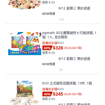
運費 $195
8/12 星期三
預計送達
WOW免運
(
31
)
Joymath 3D立體雙磁性七巧板拼圖, 1
個, 1人, 混合顏色
首購折扣價
$822
$326
60
%
(
$326.00/1個
)
運費 $195
8/12 星期三
預計送達
WOW免運
(
3
)
EnO 立式磁性恐龍拼圖, 13件, 1個
首購折扣價
$409
$245
40
%
(
$245.00/1個
)
運費 $195
8/12 星期三
預計送達