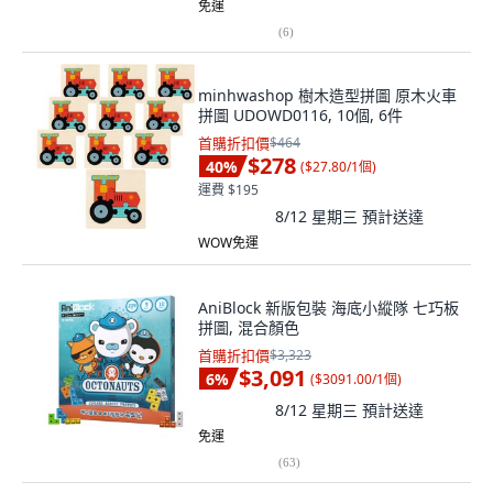
免運
(
6
)
minhwashop 樹木造型拼圖 原木火車
拼圖 UDOWD0116, 10個, 6件
首購折扣價
$464
$278
40
%
(
$27.80/1個
)
運費 $195
8/12 星期三
預計送達
WOW免運
AniBlock 新版包裝 海底小縱隊 七巧板
拼圖, 混合顏色
首購折扣價
$3,323
$3,091
6
%
(
$3091.00/1個
)
8/12 星期三
預計送達
免運
(
63
)