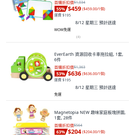
首購折扣價
$1,034
$459
55
%
(
$459.00/1個
)
運費 $195
8/12 星期三
預計送達
WOW免運
(
4
)
EverEarth 資源回收卡車拖拉組, 1套,
6件
首購折扣價
$1,363
$636
53
%
(
$636.00/1個
)
運費 $195
8/12 星期三
預計送達
免運
Magnetopia NEW 趣味家庭板塊拼圖,
1套, 28件
首購折扣價
$564
$204
63
%
(
$204.00/1個
)