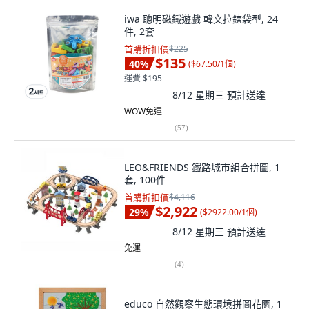
iwa 聰明磁鐵遊戲 韓文拉鍊袋型, 24
件, 2套
首購折扣價
$225
$135
40
%
(
$67.50/1個
)
運費 $195
8/12 星期三
預計送達
WOW免運
(
57
)
LEO&FRIENDS 鐵路城市組合拼圖, 1
套, 100件
首購折扣價
$4,116
$2,922
29
%
(
$2922.00/1個
)
8/12 星期三
預計送達
免運
(
4
)
educo 自然觀察生態環境拼圖花園, 1