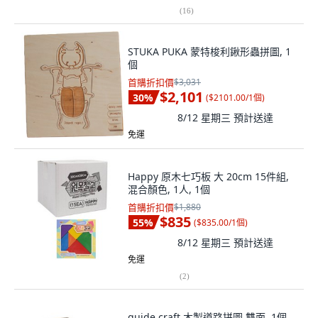
(
16
)
STUKA PUKA 蒙特梭利鍬形蟲拼圖, 1
個
首購折扣價
$3,031
$2,101
30
%
(
$2101.00/1個
)
8/12 星期三
預計送達
免運
Happy 原木七巧板 大 20cm 15件組,
混合顏色, 1人, 1個
首購折扣價
$1,880
$835
55
%
(
$835.00/1個
)
8/12 星期三
預計送達
免運
(
2
)
guide craft 木製道路拼圖 雙面, 1個,