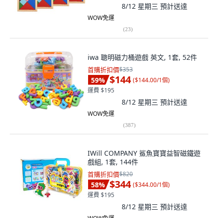
8/12 星期三
預計送達
WOW免運
(
23
)
iwa 聰明磁力桶遊戲 英文, 1套, 52件
首購折扣價
$353
$144
59
%
(
$144.00/1個
)
運費 $195
8/12 星期三
預計送達
WOW免運
(
387
)
IWill COMPANY 鯊魚寶寶益智磁鐵遊
戲組, 1套, 144件
首購折扣價
$820
$344
58
%
(
$344.00/1個
)
運費 $195
8/12 星期三
預計送達