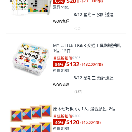
$201
65
%
(
$201.00/1個
)
運費 $195
8/12 星期三
預計送達
WOW免運
(
85
)
MY LITTLE TIGER 交通工具磁鐵拼圖,
1個, 15件
首購折扣價
$305
$132
56
%
(
$132.00/1個
)
運費 $195
8/12 星期三
預計送達
WOW免運
(
187
)
原木七巧板 小, 1人, 混合顏色, 8個
首購折扣價
$200
$120
40
%
(
$15.00/1個
)
運費 $195