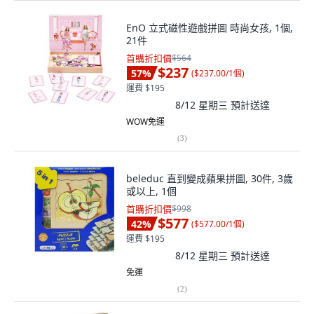
EnO 立式磁性遊戲拼圖 時尚女孩, 1個,
21件
首購折扣價
$564
$237
57
%
(
$237.00/1個
)
運費 $195
8/12 星期三
預計送達
WOW免運
(
3
)
beleduc 直到變成蘋果拼圖, 30件, 3歲
或以上, 1個
首購折扣價
$998
$577
42
%
(
$577.00/1個
)
運費 $195
8/12 星期三
預計送達
免運
(
2
)