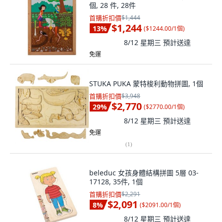
個, 28 件, 28件
首購折扣價
$1,444
$1,244
13
%
(
$1244.00/1個
)
8/12 星期三
預計送達
免運
STUKA PUKA 蒙特梭利動物拼圖, 1個
首購折扣價
$3,948
$2,770
29
%
(
$2770.00/1個
)
8/12 星期三
預計送達
免運
(
1
)
beleduc 女孩身體結構拼圖 5層 03-
17128, 35件, 1個
首購折扣價
$2,291
$2,091
8
%
(
$2091.00/1個
)
8/12 星期三
預計送達