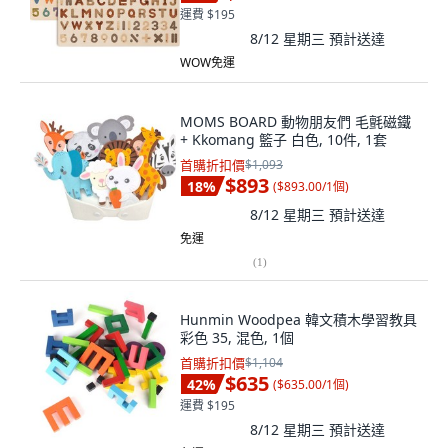
運費 $195
8/12 星期三
預計送達
WOW免運
MOMS BOARD 動物朋友們 毛氈磁鐵
+ Kkomang 籃子 白色, 10件, 1套
首購折扣價
$1,093
$893
18
%
(
$893.00/1個
)
8/12 星期三
預計送達
免運
(
1
)
Hunmin Woodpea 韓文積木學習教具
彩色 35, 混色, 1個
首購折扣價
$1,104
$635
42
%
(
$635.00/1個
)
運費 $195
8/12 星期三
預計送達