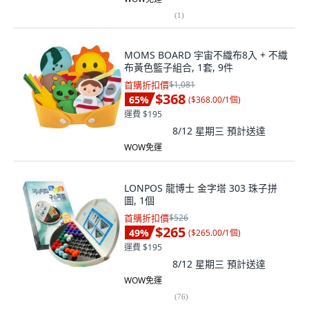
(
1
)
MOMS BOARD 宇宙不織布8入 + 不織
布黃色籃子組合, 1套, 9件
首購折扣價
$1,081
$368
65
%
(
$368.00/1個
)
運費 $195
8/12 星期三
預計送達
WOW免運
LONPOS 龍博士 金字塔 303 珠子拼
圖, 1個
首購折扣價
$526
$265
49
%
(
$265.00/1個
)
運費 $195
8/12 星期三
預計送達
WOW免運
(
76
)