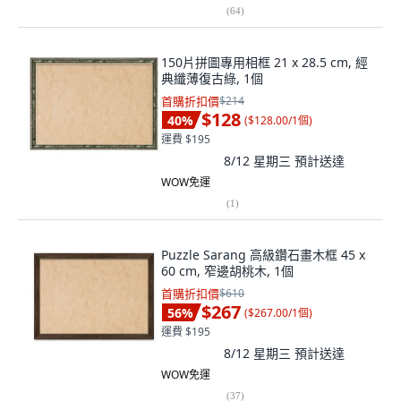
(
64
)
150片拼圖專用相框 21 x 28.5 cm, 經
典纖薄復古綠, 1個
首購折扣價
$214
$128
40
%
(
$128.00/1個
)
運費 $195
8/12 星期三
預計送達
WOW免運
(
1
)
Puzzle Sarang 高級鑽石畫木框 45 x
60 cm, 窄邊胡桃木, 1個
首購折扣價
$610
$267
56
%
(
$267.00/1個
)
運費 $195
8/12 星期三
預計送達
WOW免運
(
37
)