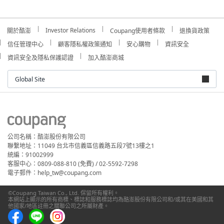
Investor Relations
關於酷澎
Coupang使用者條款
退換貨政策
信任管理中心
顧客隱私權政策通知
安心購物
資訊安全
資訊安全及隱私保護認證
加入酷澎商城
Global Site
公司名稱：酷澎股份有限公司
聯繫地址：11049 台北市信義區信義路五段7號13樓之1
統編：91002999
客服中心：0809-088-810 (免費) / 02-5592-7298
電子郵件：help_tw@coupang.com
©Coupang Taiwan Co., Ltd. 保留所有權利。
本網站上顯示的所有商標、標誌和服務標誌均為酷澎股份有限公司和/或其在美國和其
他國家/地區註冊之關聯公司之所屬財產。