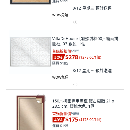
運費 $195
8/12 星期三
預計送達
WOW免運
(
1
)
VillaDeHouse 頂級鋁製500片霧面拼
圖框, 03 銀色, 1個
首購折扣價
$585
$278
52
%
(
$278.00/1個
)
運費 $195
8/12 星期三
預計送達
WOW免運
(
5
)
150片拼圖專用畫框 復古樹脂 21 x
28.5 cm, 櫻桃木色, 1個
首購折扣價
$293
$175
40
%
(
$175.00/1個
)
運費 $195