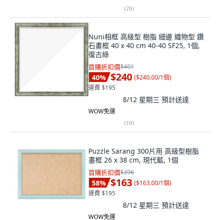
(
26
)
Nuni相框 高級型 樹脂 細邊 織物型 鑽
石畫框 40 x 40 cm 40-40 SF25, 1個,
復古綠
首購折扣價
$401
$240
40
%
(
$240.00/1個
)
運費 $195
8/12 星期三
預計送達
WOW免運
(
10
)
Puzzle Sarang 300片用 高級型樹脂
畫框 26 x 38 cm, 現代藍, 1個
首購折扣價
$396
$163
58
%
(
$163.00/1個
)
運費 $195
8/12 星期三
預計送達
WOW免運