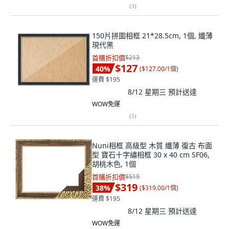
(
3
)
150片拼圖相框 21*28.5cm, 1個, 纖薄
現代黑
首購折扣價
$213
$127
40
%
(
$127.00/1個
)
運費 $195
8/12 星期三
預計送達
WOW免運
(
5
)
Nuni相框 高級型 木質 纖薄 復古 布面
型 寶石十字繡相框 30 x 40 cm SF06,
胡桃木色, 1個
首購折扣價
$519
$319
38
%
(
$319.00/1個
)
運費 $195
8/12 星期三
預計送達
WOW免運