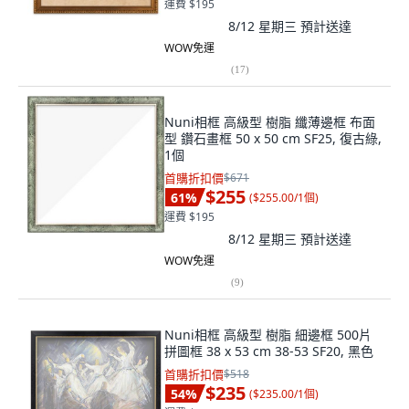
運費 $195
8/12 星期三
預計送達
WOW免運
(
17
)
Nuni相框 高級型 樹脂 纖薄邊框 布面
型 鑽石畫框 50 x 50 cm SF25, 復古綠,
1個
首購折扣價
$671
$255
61
%
(
$255.00/1個
)
運費 $195
8/12 星期三
預計送達
WOW免運
(
9
)
Nuni相框 高級型 樹脂 細邊框 500片
拼圖框 38 x 53 cm 38-53 SF20, 黑色
首購折扣價
$518
$235
54
%
(
$235.00/1個
)