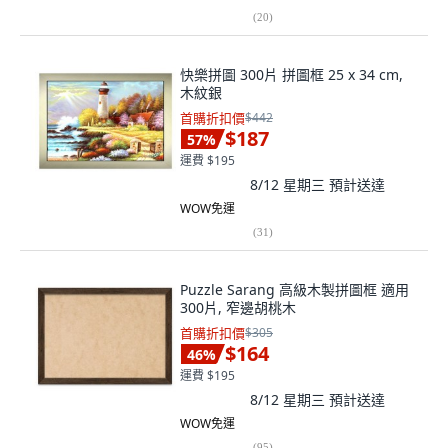
(
20
)
快樂拼圖 300片 拼圖框 25 x 34 cm,
木紋銀
首購折扣價
$442
$187
57
%
運費 $195
8/12 星期三
預計送達
WOW免運
(
31
)
Puzzle Sarang 高級木製拼圖框 適用
300片, 窄邊胡桃木
首購折扣價
$305
$164
46
%
運費 $195
8/12 星期三
預計送達
WOW免運
(
95
)