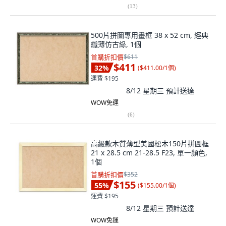
(
13
)
500片拼圖專用畫框 38 x 52 cm, 經典
纖薄仿古綠, 1個
首購折扣價
$611
$411
32
%
(
$411.00/1個
)
運費 $195
8/12 星期三
預計送達
WOW免運
(
6
)
高級款木質薄型美國松木150片拼圖框
21 x 28.5 cm 21-28.5 F23, 單一顏色,
1個
首購折扣價
$352
$155
55
%
(
$155.00/1個
)
運費 $195
8/12 星期三
預計送達
WOW免運