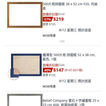
500片用拼圖框 38 x 52 cm F20, 丹迪
金
首購折扣價
$518
$219
57
%
運費 $195
8/12 星期三
預計送達
WOW免運
(
36
)
纖薄型 500片用 拼圖框 52 x 38 cm,
藍色, 1個
首購折扣價
$246
$147
40
%
(
$147.00/1個
)
運費 $195
8/12 星期三
預計送達
WOW免運
Belief Company 寶石十字繡畫框 25 x
25 cm A06, 格蕾絲格雷, 1個