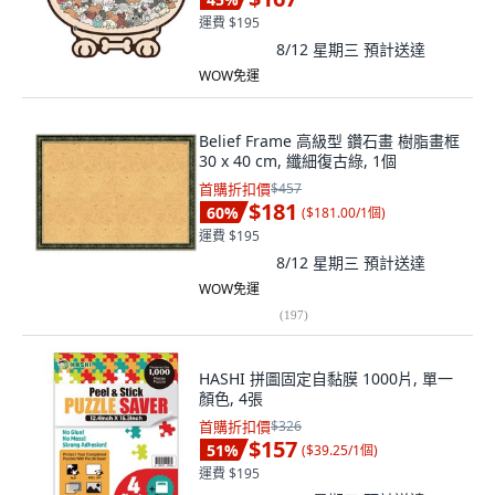
運費 $195
8/12 星期三
預計送達
WOW免運
Belief Frame 高級型 鑽石畫 樹脂畫框
30 x 40 cm, 纖細復古綠, 1個
首購折扣價
$457
$181
60
%
(
$181.00/1個
)
運費 $195
8/12 星期三
預計送達
WOW免運
(
197
)
HASHI 拼圖固定自黏膜 1000片, 單一
顏色, 4張
首購折扣價
$326
$157
51
%
(
$39.25/1個
)
運費 $195