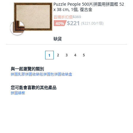
Puzzle People 500片拼圖用拼圖框 52
x 38 cm, 1個, 復古金
首購折扣價
$369
$221
40
%
(
$221.00/1個
)
缺貨
2
3
4
5
1
與一起瀏覽的類別
拼圖乳膠
拼圖收納毯
拼圖包
拼圖收納盒
您可能會喜歡的其他產品
拼圖裱框