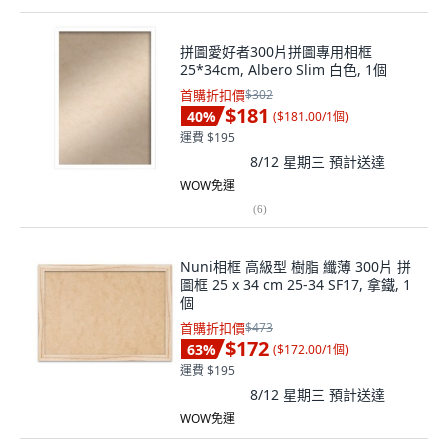
拼圖愛好者300片拼圖專用相框
25*34cm, Albero Slim 白色, 1個
首購折扣價
$302
$181
40
%
(
$181.00/1個
)
運費 $195
8/12 星期三
預計送達
WOW免運
(
6
)
Nuni相框 高級型 樹脂 纖薄 300片 拼
圖框 25 x 34 cm 25-34 SF17, 拿鐵, 1
個
首購折扣價
$473
$172
63
%
(
$172.00/1個
)
運費 $195
8/12 星期三
預計送達
WOW免運