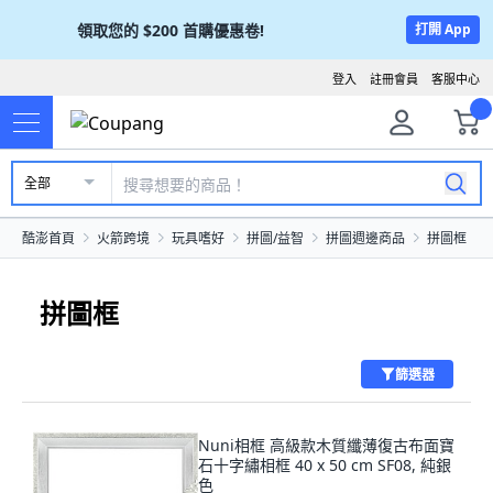
領取您的
$200
首購優惠卷!
打開 App
登入
註冊會員
客服中心
全部
酷澎首頁
火箭跨境
玩具嗜好
拼圖/益智
拼圖週邊商品
拼圖框
拼圖框
篩選器
Nuni相框 高級款木質纖薄復古布面寶
石十字繡相框 40 x 50 cm SF08, 純銀
色