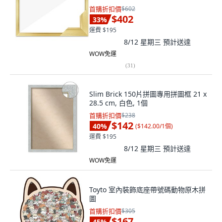
首購折扣價
$602
$402
33
%
運費 $195
8/12 星期三
預計送達
WOW免運
(
31
)
Slim Brick 150片拼圖專用拼圖框 21 x
28.5 cm, 白色, 1個
首購折扣價
$238
$142
40
%
(
$142.00/1個
)
運費 $195
8/12 星期三
預計送達
WOW免運
Toyto 室內裝飾底座帶號碼動物原木拼
圖
首購折扣價
$305
$167
45
%