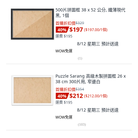
500片拼圖框 38 x 52 公分, 纖薄現代
黑, 1個
首購折扣價
$329
$197
40
%
(
$197.00/1個
)
運費 $195
8/12 星期三
預計送達
WOW免運
(
1
)
Puzzle Sarang 高級木製拼圖框 26 x
38 cm 300片用, 窄邊白
首購折扣價
$354
$212
40
%
(
$212.00/1個
)
運費 $195
8/12 星期三
預計送達
WOW免運
(
103
)