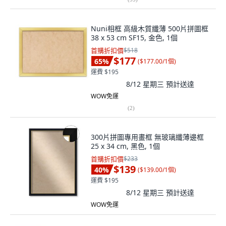
Nuni相框 高級木質纖薄 500片拼圖框
38 x 53 cm SF15, 金色, 1個
首購折扣價
$518
$177
65
%
(
$177.00/1個
)
運費 $195
8/12 星期三
預計送達
WOW免運
(
2
)
300片拼圖專用畫框 無玻璃纖薄邊框
25 x 34 cm, 黑色, 1個
首購折扣價
$233
$139
40
%
(
$139.00/1個
)
運費 $195
8/12 星期三
預計送達
WOW免運