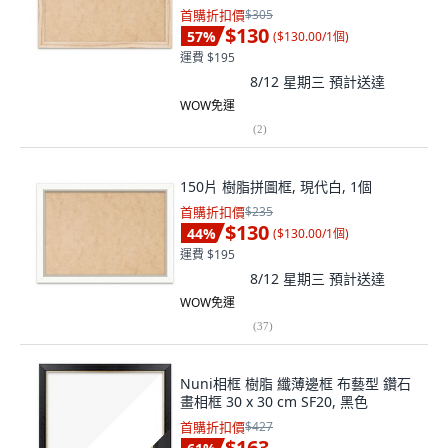
首購折扣價
$305
$130
57
%
(
$130.00/1個
)
運費 $195
8/12 星期三
預計送達
WOW免運
(
2
)
150片 樹脂拼圖框, 現代白, 1個
首購折扣價
$235
$130
44
%
(
$130.00/1個
)
運費 $195
8/12 星期三
預計送達
WOW免運
(
37
)
Nuni相框 樹脂 纖薄邊框 布藝型 鑽石
畫相框 30 x 30 cm SF20, 黑色
首購折扣價
$427
$163