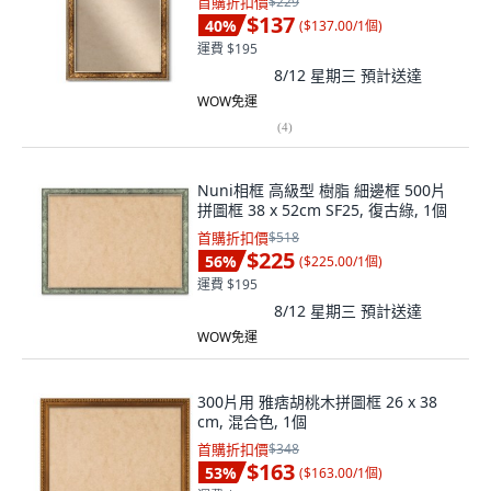
首購折扣價
$229
$137
40
%
(
$137.00/1個
)
運費 $195
8/12 星期三
預計送達
WOW免運
(
4
)
Nuni相框 高級型 樹脂 細邊框 500片
拼圖框 38 x 52cm SF25, 復古綠, 1個
首購折扣價
$518
$225
56
%
(
$225.00/1個
)
運費 $195
8/12 星期三
預計送達
WOW免運
300片用 雅痞胡桃木拼圖框 26 x 38
cm, 混合色, 1個
首購折扣價
$348
$163
53
%
(
$163.00/1個
)