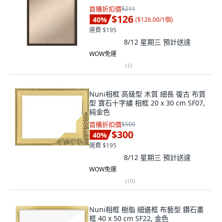
首購折扣價
$211
$126
40
%
(
$126.00/1個
)
運費 $195
8/12 星期三
預計送達
WOW免運
(
1
)
Nuni相框 高級型 木質 細長 復古 布質
型 寶石十字繡 相框 20 x 30 cm SF07,
純金色
首購折扣價
$500
$300
40
%
運費 $195
8/12 星期三
預計送達
WOW免運
(
10
)
Nuni相框 樹脂 細邊框 布藝型 鑽石畫
框 40 x 50 cm SF22, 金色