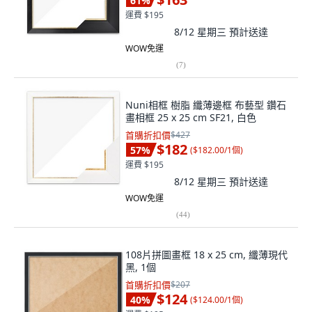
61
%
運費 $195
8/12 星期三
預計送達
WOW免運
(
7
)
Nuni相框 樹脂 纖薄邊框 布藝型 鑽石
畫相框 25 x 25 cm SF21, 白色
首購折扣價
$427
$182
57
%
(
$182.00/1個
)
運費 $195
8/12 星期三
預計送達
WOW免運
(
44
)
108片拼圖畫框 18 x 25 cm, 纖薄現代
黑, 1個
首購折扣價
$207
$124
40
%
(
$124.00/1個
)