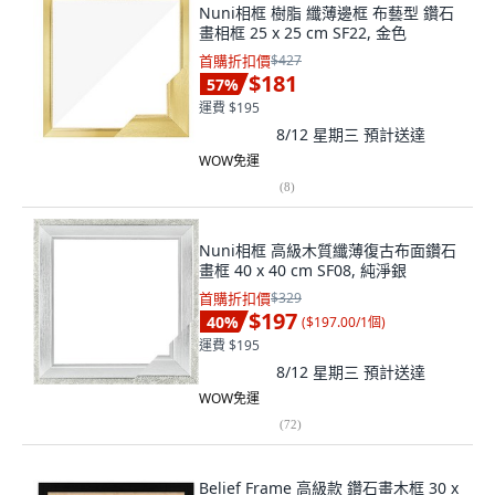
Nuni相框 樹脂 纖薄邊框 布藝型 鑽石
畫相框 25 x 25 cm SF22, 金色
首購折扣價
$427
$181
57
%
運費 $195
8/12 星期三
預計送達
WOW免運
(
8
)
Nuni相框 高級木質纖薄復古布面鑽石
畫框 40 x 40 cm SF08, 純淨銀
首購折扣價
$329
$197
40
%
(
$197.00/1個
)
運費 $195
8/12 星期三
預計送達
WOW免運
(
72
)
Belief Frame 高級款 鑽石畫木框 30 x