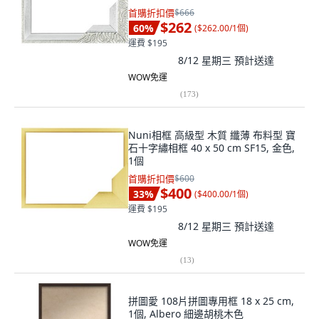
首購折扣價
$666
$262
60
%
(
$262.00/1個
)
運費 $195
8/12 星期三
預計送達
WOW免運
(
173
)
Nuni相框 高級型 木質 纖薄 布料型 寶
石十字繡相框 40 x 50 cm SF15, 金色,
1個
首購折扣價
$600
$400
33
%
(
$400.00/1個
)
運費 $195
8/12 星期三
預計送達
WOW免運
(
13
)
拼圖愛 108片拼圖專用框 18 x 25 cm,
1個, Albero 細邊胡桃木色