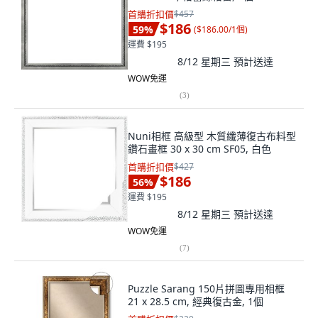
首購折扣價
$457
$186
59
%
(
$186.00/1個
)
運費 $195
8/12 星期三
預計送達
WOW免運
(
3
)
Nuni相框 高級型 木質纖薄復古布料型
鑽石畫框 30 x 30 cm SF05, 白色
首購折扣價
$427
$186
56
%
運費 $195
8/12 星期三
預計送達
WOW免運
(
7
)
Puzzle Sarang 150片拼圖專用相框
21 x 28.5 cm, 經典復古金, 1個