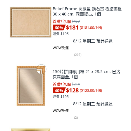
Belief Frame 高級型 鑽石畫 樹脂畫框
30 x 40 cm, 霧面復古, 1個
首購折扣價
$457
$181
60
%
(
$181.00/1個
)
運費 $195
8/12 星期三
預計送達
WOW免運
(
207
)
150片拼圖專用框 21 x 28.5 cm, 巴洛
克霧面金, 1個
首購折扣價
$214
$128
40
%
(
$128.00/1個
)
運費 $195
8/12 星期三
預計送達
WOW免運
(
2
)