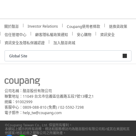
Investor Relations
關於酷澎
Coupang使用者條款
退換貨政策
信任管理中心
顧客隱私權政策通知
安心購物
資訊安全
資訊安全及隱私保護認證
加入酷澎商城
Global Site
公司名稱：酷澎股份有限公司
聯繫地址：11049 台北市信義區信義路五段7號13樓之1
統編：91002999
客服中心：0809-088-810 (免費) / 02-5592-7298
電子郵件：help_tw@coupang.com
©Coupang Taiwan Co., Ltd. 保留所有權利。
本網站上顯示的所有商標、標誌和服務標誌均為酷澎股份有限公司和/或其在美國和其
他國家/地區註冊之關聯公司之所屬財產。