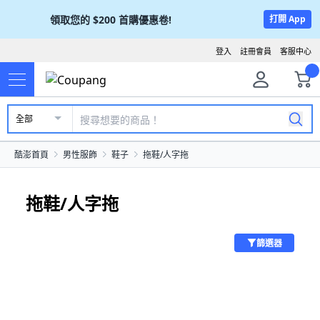
領取您的
$200
首購優惠卷!
打開 App
登入
註冊會員
客服中心
全部
酷澎首頁
男性服飾
鞋子
拖鞋/人字拖
拖鞋/人字拖
篩選器