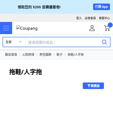
領取您的
$200
首購優惠卷!
打開 App
登入
註冊會員
客服中心
全部
酷澎首頁
火箭跨境
男性服飾
鞋子
拖鞋/人字拖
拖鞋/人字拖
篩選器