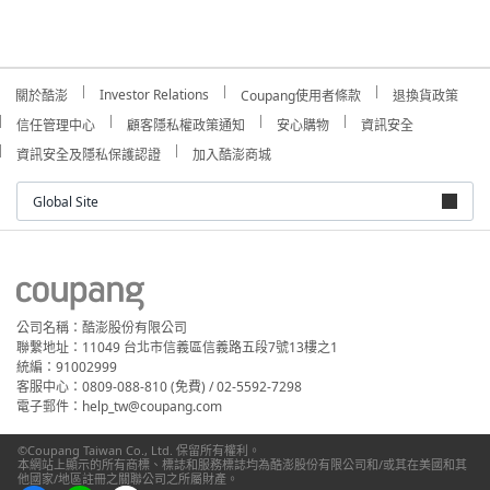
Investor Relations
關於酷澎
Coupang使用者條款
退換貨政策
信任管理中心
顧客隱私權政策通知
安心購物
資訊安全
資訊安全及隱私保護認證
加入酷澎商城
Global Site
公司名稱：酷澎股份有限公司
聯繫地址：11049 台北市信義區信義路五段7號13樓之1
統編：91002999
客服中心：0809-088-810 (免費) / 02-5592-7298
電子郵件：help_tw@coupang.com
©Coupang Taiwan Co., Ltd. 保留所有權利。
本網站上顯示的所有商標、標誌和服務標誌均為酷澎股份有限公司和/或其在美國和其
他國家/地區註冊之關聯公司之所屬財產。