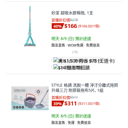
妙潔 超吸水膠棉拖, 1支
首購折扣價
$278
$166
40
%
(
$166.00/1個
)
明天 8/9 (日)
預計送達
酷澎直售 ∙ WOW免運 ∙ 免費退貨
(
78
)
满 $1,500 再省 $75 (王道卡)
$14 酷澎幣回饋
STYLE 格調 洗脫一體 淨汙分離式拖把
升級三刀 附原裝拖布5片, 1組
首購折扣價
$511
$311
39
%
(
$311.00/1個
)
明天 8/9 (日)
預計送達
酷澎直售 ∙ 免運 ∙ 免費退貨