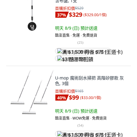
含布盤, 1支
首購折扣價
$529
$329
37
%
(
$329.00/1個
)
明天 8/9 (日)
預計送達
酷澎直售 ∙ 免運 ∙ 免費退貨
(
25
)
满 $1,500 再省 $75 (王道卡)
$3 酷澎幣回饋
U-mop 魔術刮水掃把 高階矽膠款 灰
色, 3個
首購折扣價
$165
$99
40
%
(
$33.00/1個
)
明天 8/9 (日)
預計送達
酷澎直售 ∙ WOW免運 ∙ 免費退貨
(
54
)
满 $1,500 再省 $75 (王道卡)