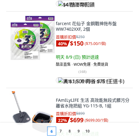
$4 酷澎幣回饋
farcent 花仙子 金鋼戰神拖布盤
WW7402XXF, 2個
首購折扣價
$250
$150
40
%
(
$75.00/1個
)
明天 8/9 (日)
預計送達
酷澎直售 ∙ WOW免運 ∙ 免費退貨
(
168
)
满 $1,500 再省 $75 (王道卡)
FAmILyLIFE 生活 高效能無段式髒污分
離省水拖把組 YG-115-B, 1組
首購折扣價
$899
$699
22
%
(
$699.00/1個
)
7
8
9
10
6
明天 8/9 (日)
預計送達