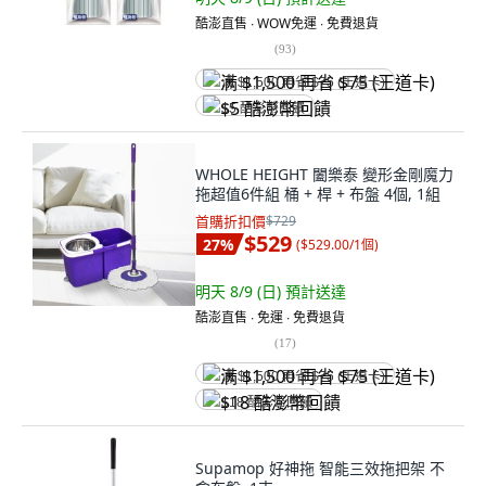
酷澎直售 ∙ WOW免運 ∙ 免費退貨
(
93
)
满 $1,500 再省 $75 (王道卡)
$5 酷澎幣回饋
WHOLE HEIGHT 闔樂泰 變形金剛魔力
拖超值6件組 桶 + 桿 + 布盤 4個, 1組
首購折扣價
$729
$529
27
%
(
$529.00/1個
)
明天 8/9 (日)
預計送達
酷澎直售 ∙ 免運 ∙ 免費退貨
(
17
)
满 $1,500 再省 $75 (王道卡)
$18 酷澎幣回饋
Supamop 好神拖 智能三效拖把架 不