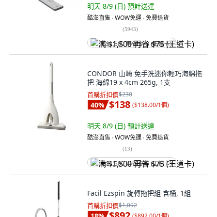
明天 8/9 (日)
預計送達
酷澎直售 ∙ WOW免運 ∙ 免費退貨
(
5943
)
满 $1,500 再省 $75 (王道卡)
CONDOR 山崎 免手洗迷你輕巧海綿拖
把 海綿19 x 4cm 265g, 1支
首購折扣價
$230
$138
40
%
(
$138.00/1個
)
明天 8/9 (日)
預計送達
酷澎直售 ∙ WOW免運 ∙ 免費退貨
(
13
)
满 $1,500 再省 $75 (王道卡)
Facil Ezspin 旋轉拖把組 含桶, 1組
首購折扣價
$1,092
$892
18
%
(
$892.00/1個
)