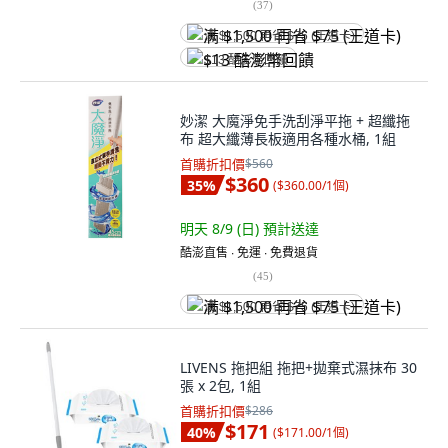
(
37
)
满 $1,500 再省 $75 (王道卡)
$13 酷澎幣回饋
妙潔 大魔淨免手洗刮淨平拖 + 超纖拖
布 超大纖薄長板適用各種水桶, 1組
首購折扣價
$560
$360
35
%
(
$360.00/1個
)
明天 8/9 (日)
預計送達
酷澎直售 ∙ 免運 ∙ 免費退貨
(
45
)
满 $1,500 再省 $75 (王道卡)
LIVENS 拖把組 拖把+拋棄式濕抹布 30
張 x 2包, 1組
首購折扣價
$286
$171
40
%
(
$171.00/1個
)