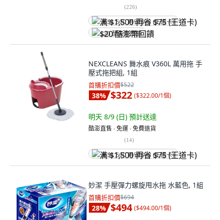
(
226
)
满 $1,500 再省 $75 (王道卡)
$20 酷澎幣回饋
NEXCLEANS 舞水痕 V360L 萬用拖 手
壓式拖把組, 1組
首購折扣價
$522
$322
38
%
(
$322.00/1個
)
明天 8/9 (日)
預計送達
酷澎直售 ∙ 免運 ∙ 免費退貨
(
14
)
满 $1,500 再省 $75 (王道卡)
妙潔 手壓彈力螺旋甩水拖 水藍色, 1組
首購折扣價
$694
$494
28
%
(
$494.00/1個
)