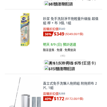
$8 酷澎幣回饋
妙潔 免手洗刮淨平拖輕量升級版 超值
組 桿 + 布 3個, 1組
首購折扣價
$549
$349
36
%
(
$349.00/1個
)
明天 8/9 (日)
預計送達
酷澎直售 ∙ 免運 ∙ 免費退貨
(
46
)
满 $1,500 再省 $75 (王道卡)
$15 酷澎幣回饋
直立式免手洗懶人拖把組 附拖把布 2
片, 1組
首購折扣價
$288
$172
40
%
(
$172.00/1個
)