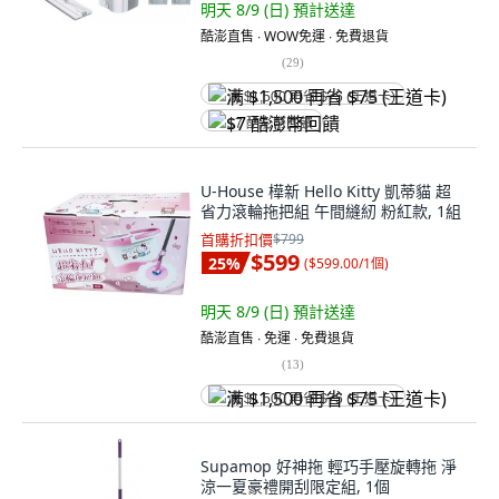
明天 8/9 (日)
預計送達
酷澎直售 ∙ WOW免運 ∙ 免費退貨
(
29
)
满 $1,500 再省 $75 (王道卡)
$7 酷澎幣回饋
U-House 樺新 Hello Kitty 凱蒂貓 超
省力滾輪拖把組 午間縫紉 粉紅款, 1組
首購折扣價
$799
$599
25
%
(
$599.00/1個
)
明天 8/9 (日)
預計送達
酷澎直售 ∙ 免運 ∙ 免費退貨
(
13
)
满 $1,500 再省 $75 (王道卡)
Supamop 好神拖 輕巧手壓旋轉拖 淨
涼一夏豪禮開刮限定組, 1個