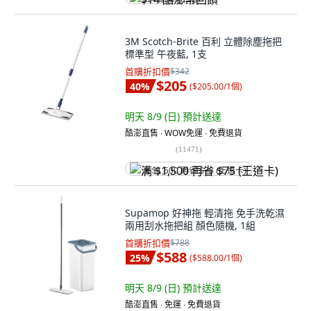
3M Scotch-Brite 百利 立體除塵拖把
標準型 午夜藍, 1支
首購折扣價
$342
$205
40
%
(
$205.00/1個
)
明天 8/9 (日)
預計送達
酷澎直售 ∙ WOW免運 ∙ 免費退貨
(
11471
)
满 $1,500 再省 $75 (王道卡)
Supamop 好神拖 輕清拖 免手洗乾濕
兩用刮水拖把組 顏色隨機, 1組
首購折扣價
$788
$588
25
%
(
$588.00/1個
)
明天 8/9 (日)
預計送達
酷澎直售 ∙ 免運 ∙ 免費退貨