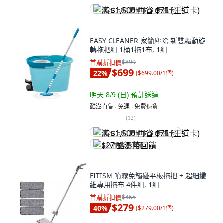
满 $1,500 再省 $75 (王道卡)
EASY CLEANER 家簡塵除 新雙驅動旋
轉拖把組 1桶1拖1布, 1組
首購折扣價
$899
$699
22
%
(
$699.00/1個
)
明天 8/9 (日)
預計送達
酷澎直售 ∙ 免運 ∙ 免費退貨
(
12
)
满 $1,500 再省 $75 (王道卡)
$27 酷澎幣回饋
FITISM 噴霧免觸碰平板拖把 + 超細纖
維專用拖布 4件組, 1組
首購折扣價
$465
$279
40
%
(
$279.00/1個
)