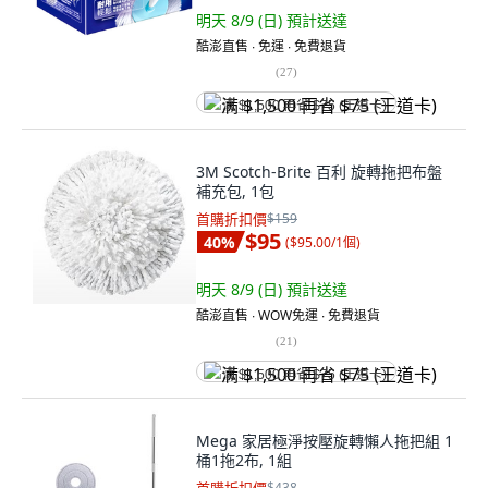
明天 8/9 (日)
預計送達
酷澎直售 ∙ 免運 ∙ 免費退貨
(
27
)
满 $1,500 再省 $75 (王道卡)
3M Scotch-Brite 百利 旋轉拖把布盤
補充包, 1包
首購折扣價
$159
$95
40
%
(
$95.00/1個
)
明天 8/9 (日)
預計送達
酷澎直售 ∙ WOW免運 ∙ 免費退貨
(
21
)
满 $1,500 再省 $75 (王道卡)
Mega 家居極淨按壓旋轉懶人拖把組 1
桶1拖2布, 1組
$438