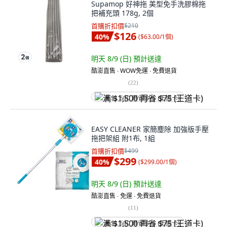
Supamop 好神拖 美型免手洗膠棉拖
把補充頭 178g, 2個
首購折扣價
$210
$126
40
%
(
$63.00/1個
)
明天 8/9 (日)
預計送達
酷澎直售 ∙ WOW免運 ∙ 免費退貨
(
22
)
满 $1,500 再省 $75 (王道卡)
EASY CLEANER 家簡塵除 加強版手壓
拖把架組 附1布, 1組
首購折扣價
$499
$299
40
%
(
$299.00/1個
)
明天 8/9 (日)
預計送達
酷澎直售 ∙ 免運 ∙ 免費退貨
(
11
)
满 $1,500 再省 $75 (王道卡)