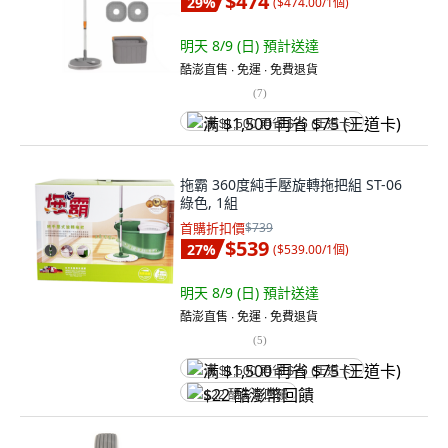
$474
29
%
(
$474.00/1個
)
明天 8/9 (日)
預計送達
酷澎直售 ∙ 免運 ∙ 免費退貨
(
7
)
满 $1,500 再省 $75 (王道卡)
拖霸 360度純手壓旋轉拖把組 ST-06
綠色, 1組
首購折扣價
$739
$539
27
%
(
$539.00/1個
)
明天 8/9 (日)
預計送達
酷澎直售 ∙ 免運 ∙ 免費退貨
(
5
)
满 $1,500 再省 $75 (王道卡)
$22 酷澎幣回饋