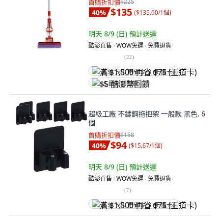
首購折扣價
$225
$135
40
%
(
$135.00/1個
)
明天 8/9 (日)
預計送達
酷澎直售 ∙ WOW免運 ∙ 免費退貨
(
22
)
满 $1,500 再省 $75 (王道卡)
$5 酷澎幣回饋
超級工廠 不鏽鋼拖把架 一般款 黑色, 6
個
首購折扣價
$158
$94
40
%
(
$15.67/1個
)
明天 8/9 (日)
預計送達
酷澎直售 ∙ WOW免運 ∙ 免費退貨
(
7
)
满 $1,500 再省 $75 (王道卡)