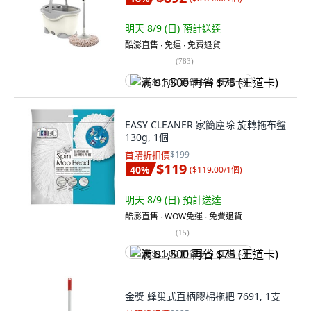
明天 8/9 (日)
預計送達
酷澎直售 ∙ 免運 ∙ 免費退貨
(
783
)
满 $1,500 再省 $75 (王道卡)
EASY CLEANER 家簡塵除 旋轉拖布盤
130g, 1個
首購折扣價
$199
$119
40
%
(
$119.00/1個
)
明天 8/9 (日)
預計送達
酷澎直售 ∙ WOW免運 ∙ 免費退貨
(
15
)
满 $1,500 再省 $75 (王道卡)
金獎 蜂巢式直柄膠棉拖把 7691, 1支