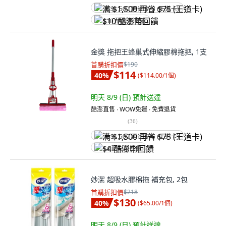
满 $1,500 再省 $75 (王道卡)
$10 酷澎幣回饋
金獎 拖把王蜂巢式伸縮膠棉拖把, 1支
首購折扣價
$190
$114
40
%
(
$114.00/1個
)
明天 8/9 (日)
預計送達
酷澎直售 ∙ WOW免運 ∙ 免費退貨
(
36
)
满 $1,500 再省 $75 (王道卡)
$4 酷澎幣回饋
妙潔 超吸水膠棉拖 補充包, 2包
首購折扣價
$218
$130
40
%
(
$65.00/1個
)
明天 8/9 (日)
預計送達