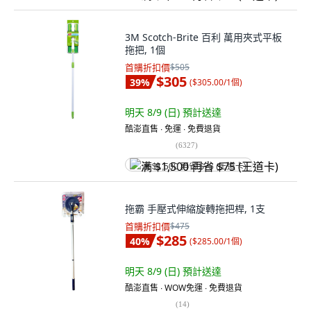
3M Scotch-Brite 百利 萬用夾式平板
拖把, 1個
首購折扣價
$505
$305
39
%
(
$305.00/1個
)
明天 8/9 (日)
預計送達
酷澎直售 ∙ 免運 ∙ 免費退貨
(
6327
)
满 $1,500 再省 $75 (王道卡)
拖霸 手壓式伸縮旋轉拖把桿, 1支
首購折扣價
$475
$285
40
%
(
$285.00/1個
)
明天 8/9 (日)
預計送達
酷澎直售 ∙ WOW免運 ∙ 免費退貨
(
14
)