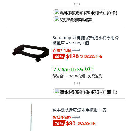
(
19
)
满 $1,500 再省 $75 (王道卡)
$35 酷澎幣回饋
Supamop 好神拖 旋轉拖水桶專用滑
板推車 450908, 1個
首購折扣價
$300
$180
40
%
(
$180.00/1個
)
明天 8/9 (日)
預計送達
酷澎直售 ∙ WOW免運 ∙ 免費退貨
(
11
)
满 $1,500 再省 $75 (王道卡)
免手洗除塵乾濕兩用拖把, 1支
折扣後價格
$268
$80
70
%
(
$80.00/1個
)