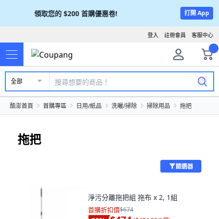
領取您的
$200
首購優惠卷!
打開 App
登入
註冊會員
客服中心
全部
酷澎首頁
首購專區
日用/紙品
洗曬/掃除
掃除用品
拖把
拖把
篩選器
淨污分離拖把組 拖布 x 2, 1組
首購折扣價
$674