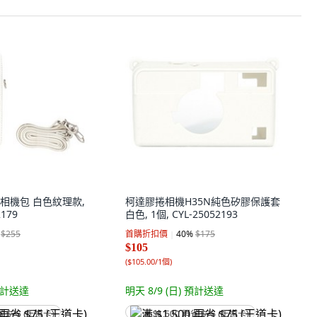
相機包 白色紋理款,
柯達膠捲相機H35N純色矽膠保護套
2179
白色, 1個, CYL-25052193
$255
首購折扣價
40
%
$175
$105
(
$105.00/1個
)
計送達
明天 8/9 (日)
預計送達
省 $75 (王道卡)
满 $1,500 再省 $75 (王道卡)