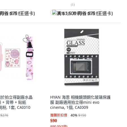
(
1
)
省 $75 (王道卡)
满 $1,500 再省 $75 (王道卡)
適用於拍立得副廠水晶
HYAN 海恩 相機鏡頭鋼化玻璃保護
+ 背帶 + 貼紙
膜 副廠適用拍立得mini evo
粉, 1套, CAI010
cinema, 1個, CAI009
$276
首購折扣價
40
%
$150
$90
(
$90.00/1個
)