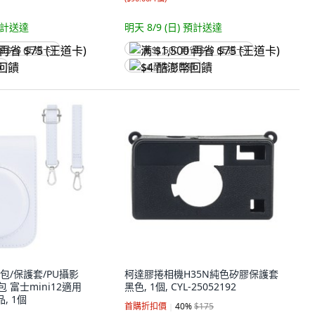
計送達
明天 8/9 (日)
預計送達
省 $75 (王道卡)
满 $1,500 再省 $75 (王道卡)
饋
$4 酷澎幣回饋
包/保護套/PU攝影
柯達膠捲相機H35N純色矽膠保護套
 富士mini12適用
黑色, 1個, CYL-25052192
, 1個
首購折扣價
40
%
$175