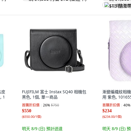
$13 酷澎幣
古皮
FUJIFILM 富士 Instax SQ40 相機包
漸變編織紋相機包
 1
黑色, 1個, 單一商品
用 紫色, 10165
首購折扣價
26
%
$750
首購折扣價
40
%
$550
$234
(
$550.00/1個
)
(
$234.00/1個
)
明天 8/9 (日)
預計送達
明天 8/9 (日)
預