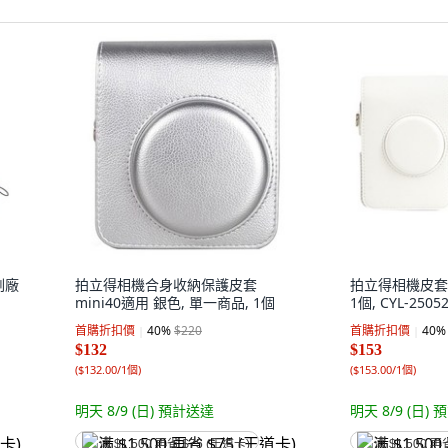
副廠
拍立得相機合身收納保護皮套
拍立得相機皮套
1
mini40適用 銀色, 單一商品, 1個
1個, CYL-2505
首購折扣價
40
%
$220
首購折扣價
40
%
$132
$153
(
$132.00/1個
)
(
$153.00/1個
)
明天 8/9 (日)
預計送達
明天 8/9 (日)
預
满 $1,500 再省 $75 (王道卡)
满 $1,500 再