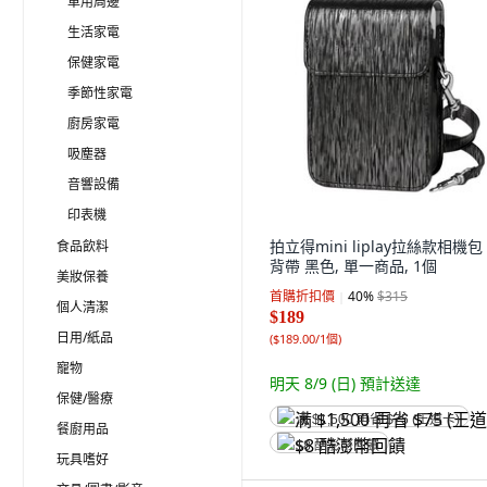
車用周邊
生活家電
保健家電
季節性家電
廚房家電
吸塵器
音響設備
印表機
拍立得mini liplay拉絲款相機包
食品飲料
背帶 黑色, 單一商品, 1個
美妝保養
首購折扣價
40
%
$315
個人清潔
$189
日用/紙品
(
$189.00/1個
)
寵物
明天 8/9 (日)
預計送達
保健/醫療
满 $1,500 再省 $75 (王道卡)
餐廚用品
$8 酷澎幣回饋
玩具嗜好