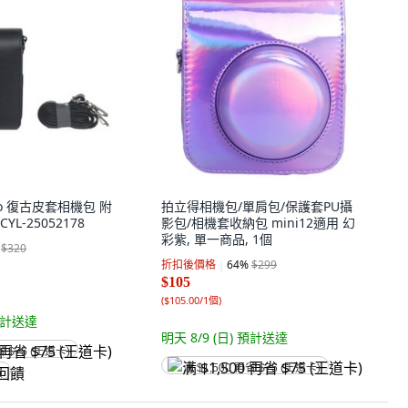
vo 復古皮套相機包 附
拍立得相機包/單肩包/保護套PU攝
CYL-25052178
影包/相機套收納包 mini12適用 幻
彩紫, 單一商品, 1個
$320
折扣後價格
64
%
$299
$105
(
$105.00/1個
)
計送達
明天 8/9 (日)
預計送達
省 $75 (王道卡)
满 $1,500 再省 $75 (王道卡)
饋