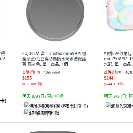
立得
FUJIFILM 富士 instax mini99 相機
相機EVA收納包
016
鏡頭蓋/拍立得防塵防水防剮蹭保護
mini7+/8/9/
蓋 鐵灰色, 單一商品, 1個
水彩, 單一商品,
首購折扣價
40
%
$259
首購折扣價
40
%
$155
$244
(
$155.00/1個
)
(
$244.00/1個
)
明天 8/9 (日)
預計送達
明天 8/9 (日)
預
满 $1,500 再省 $75 (王道卡)
满 $1,500 再
$7 酷澎幣回饋