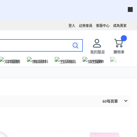
登入
註冊會員
客服中心
成為賣家
我的酷澎
購物車
文具圖書
食品飲料
生活用品
女性服飾
運動戶外
60
每頁筆