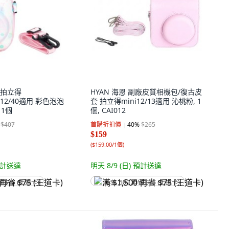
 拍立得
HYAN 海恩 副廠皮質相機包/復古皮
11/12/40適用 彩色泡泡
套 拍立得mini12/13適用 沁桃粉, 1
 1個
個, CAI012
$407
首購折扣價
40
%
$265
$159
(
$159.00/1個
)
計送達
明天 8/9 (日)
預計送達
省 $75 (王道卡)
满 $1,500 再省 $75 (王道卡)