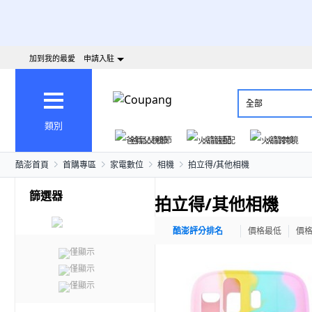
加到我的最愛
申請入駐
全部
類別
爸氣父親節
火箭速配
火箭跨境
酷澎首頁
首購專區
家電數位
相機
拍立得/其他相機
篩選器
拍立得/其他相機
酷澎評分排名
價格最低
價
僅顯示
僅顯示
僅顯示