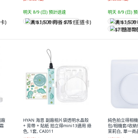
明天 8/9 (日)
預計送達
明天 8/9 (日)
預
满 $1,500 再省 $75 (王道卡)
满 $1,500 再
$7 酷澎幣回
副廠
HYAN 海恩 副廠相片袋透明水晶殼
純色拍立得相機
奶霜
+ 背帶 + 貼紙 拍立得mini13適用 綠
包/相機套/收納包
色, 1套, CAI011
茉莉白, 單一商品