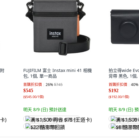
 附
FUJIFILM 富士 Instax mini 41 相機
拍立得wide E
包, 1個, 單一商品
背帶 黑色, 1個, 
首購折扣價
26
%
$745
首購折扣價
40
%
$545
$192
(
$545.00/1個
)
(
$192.00/1個
)
明天 8/9 (日)
預計送達
明天 8/9 (日)
預
满 $1,500 再省 $75 (王道卡)
满 $1,500 再
$22 酷澎幣回饋
$8 酷澎幣回