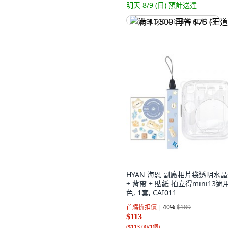
明天 8/9 (日)
預計送達
满 $1,500 再省 $75 (王道卡)
HYAN 海恩 副廠相片袋透明水
+ 背帶 + 貼紙 拍立得mini13適
色, 1套, CAI011
首購折扣價
40
%
$189
$113
(
$113.00/1個
)