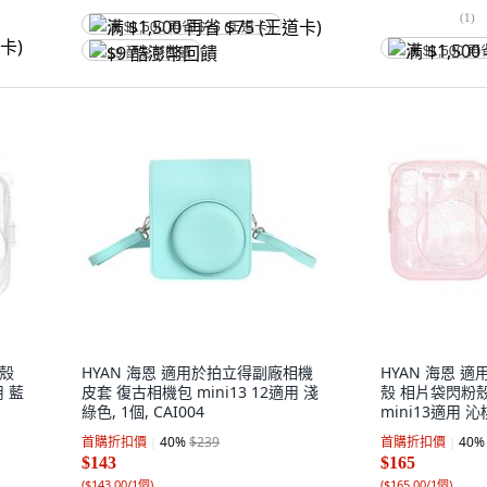
(
1
)
满 $1,500 再省 $75 (王道卡)
满 $1,500 再
$9 酷澎幣回饋
晶殼
HYAN 海恩 適用於拍立得副廠相機
HYAN 海恩 
用 藍
皮套 復古相機包 mini13 12適用 淺
殼 相片袋閃粉殼 
綠色, 1個, CAI004
mini13適用 沁桃
首購折扣價
40
%
$239
首購折扣價
40
%
$143
$165
(
$143.00/1個
)
(
$165.00/1個
)