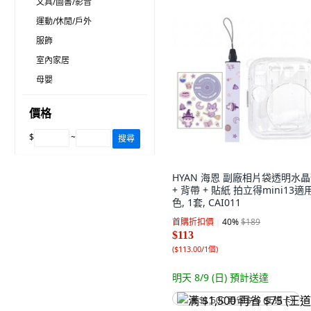
文具/圖書/影音
運動/休閒/戶外
服飾
室內家居
母嬰
價格
$
~
搜尋
HYAN 海恩 副廠相片袋透明水
+ 背帶 + 貼紙 拍立得mini13適
色, 1套, CAI011
首購折扣價
40
%
$189
$113
(
$113.00/1個
)
明天 8/9 (日)
預計送達
满 $1,500 再省 $75 (王道卡)