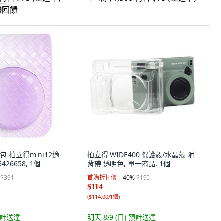
回饋
 拍立得mini12適
拍立得 WIDE400 保護殼/水晶殼 附
5426658, 1個
背帶 透明色, 單一商品, 1個
$391
首購折扣價
40
%
$190
$114
(
$114.00/1個
)
計送達
明天 8/9 (日)
預計送達