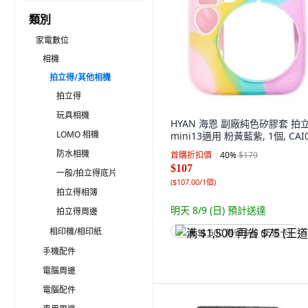
類別
家電數位
相機
拍立得/其他相機
拍立得
玩具相機
HYAN 海恩 副廠純色矽膠套 拍
LOMO 相機
mini13適用 粉黃藍紫, 1個, CAI
防水相機
首購折扣價
40
%
$179
$107
一般/拍立得底片
(
$107.00/1個
)
拍立得相簿
明天 8/9 (日)
預計送達
拍立得周邊
相印機/相印紙
满 $1,500 再省 $75 (王道卡)
手機配件
電腦周邊
電腦配件