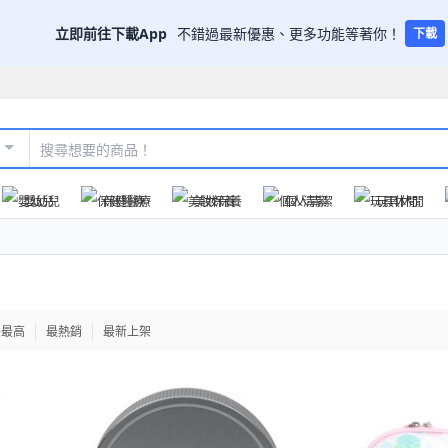
立即前往下載App
不錯過最新優惠、更多功能等著你！
下載
嬰幼兒
保健醫療
美妝保養
個人清潔
玩具休閒
格最高
最熱銷
最新上架