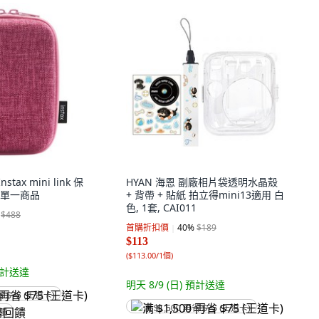
nstax mini link 保
HYAN 海恩 副廠相片袋透明水晶殼
, 單一商品
+ 背帶 + 貼紙 拍立得mini13適用 白
色, 1套, CAI011
$488
首購折扣價
40
%
$189
$113
(
$113.00/1個
)
計送達
明天 8/9 (日)
預計送達
省 $75 (王道卡)
满 $1,500 再省 $75 (王道卡)
回饋