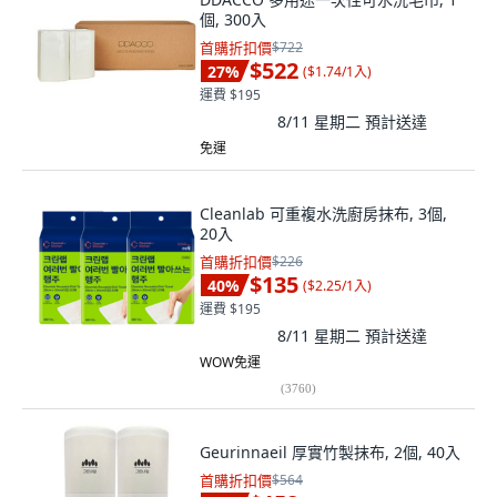
個, 300入
首購折扣價
$722
$522
27
%
(
$1.74/1入
)
運費 $195
8/11 星期二
預計送達
免運
Cleanlab 可重複水洗廚房抹布, 3個,
20入
首購折扣價
$226
$135
40
%
(
$2.25/1入
)
運費 $195
8/11 星期二
預計送達
WOW免運
(
3760
)
Geurinnaeil 厚實竹製抹布, 2個, 40入
首購折扣價
$564