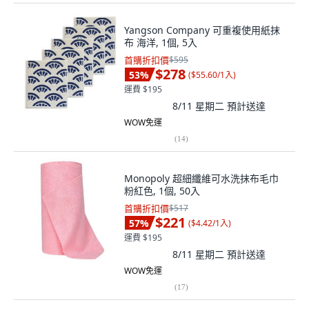
Yangson Company 可重複使用紙抹
布 海洋, 1個, 5入
首購折扣價
$595
$278
53
%
(
$55.60/1入
)
運費 $195
8/11 星期二
預計送達
WOW免運
(
14
)
Monopoly 超細纖維可水洗抹布毛巾
粉紅色, 1個, 50入
首購折扣價
$517
$221
57
%
(
$4.42/1入
)
運費 $195
8/11 星期二
預計送達
WOW免運
(
17
)