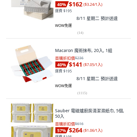
$162
40
%
(
$3.24/1入
)
運費 $195
8/11 星期二
預計送達
WOW免運
(
14
)
Macaron 魔術抹布, 20入, 1組
首購折扣價
$236
$141
40
%
(
$7.05/1入
)
運費 $195
8/11 星期二
預計送達
WOW免運
(
1115
)
Sauber 電磁爐廚房清潔濕紙巾, 5個,
50入
首購折扣價
$616
$264
57
%
(
$1.06/1入
)
運費 $195