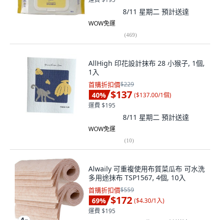
8/11 星期二
預計送達
WOW免運
(
469
)
AllHigh 印花設計抹布 28 小猴子, 1個,
1入
首購折扣價
$229
$137
40
%
(
$137.00/1個
)
運費 $195
8/11 星期二
預計送達
WOW免運
(
10
)
Alwaily 可重複使用布質菜瓜布 可水洗
多用途抹布 TSP1567, 4個, 10入
首購折扣價
$559
$172
69
%
(
$4.30/1入
)
運費 $195