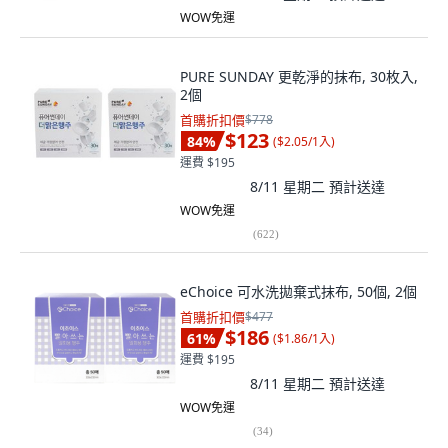
WOW免運
PURE SUNDAY 更乾淨的抹布, 30枚入,
2個
首購折扣價
$778
$123
84
%
(
$2.05/1入
)
運費 $195
8/11 星期二
預計送達
WOW免運
(
622
)
eChoice 可水洗拋棄式抹布, 50個, 2個
首購折扣價
$477
$186
61
%
(
$1.86/1入
)
運費 $195
8/11 星期二
預計送達
WOW免運
(
34
)