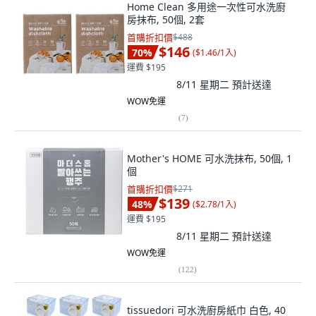
Home Clean 多用途一次性可水洗廚
房抹布, 50個, 2套
首購折扣價
$488
$146
70
%
(
$1.46/1入
)
運費 $195
8/11 星期二
預計送達
WOW免運
(
7
)
Mother's HOME 可水洗抹布, 50個, 1
個
首購折扣價
$271
$139
48
%
(
$2.78/1入
)
運費 $195
8/11 星期二
預計送達
WOW免運
(
122
)
tissuedori 可水洗廚房紙巾 白色, 40