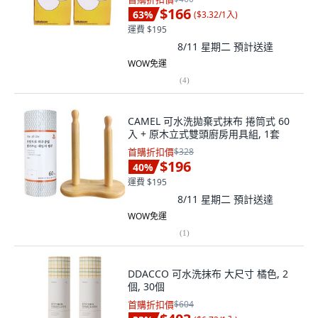
$166
63
%
(
$3.32/1入
)
運費 $195
8/11 星期二
預計送達
WOW免運
(
4
)
CAMEL 可水洗拋棄式抹布 捲筒式 60
入 + 原木立式雙頭廚房用具組, 1套
首購折扣價
$328
$196
40
%
運費 $195
8/11 星期二
預計送達
WOW免運
(
1
)
DDACCO 可水洗抹布 大尺寸 橘色, 2
個, 30個
首購折扣價
$604