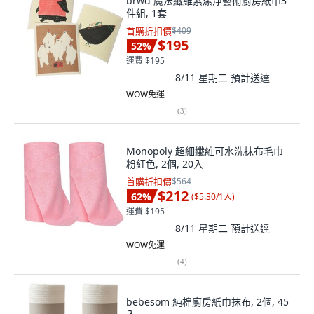
brwd 魔法纖維素潔淨藝術廚房紙巾3
件組, 1套
首購折扣價
$409
$195
52
%
運費 $195
8/11 星期二
預計送達
WOW免運
(
3
)
Monopoly 超細纖維可水洗抹布毛巾
粉紅色, 2個, 20入
首購折扣價
$564
$212
62
%
(
$5.30/1入
)
運費 $195
8/11 星期二
預計送達
WOW免運
(
4
)
bebesom 純棉廚房紙巾抹布, 2個, 45