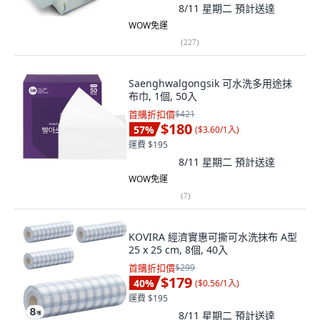
8/11 星期二
預計送達
WOW免運
(
227
)
Saenghwalgongsik 可水洗多用途抹
布巾, 1個, 50入
首購折扣價
$421
$180
57
%
(
$3.60/1入
)
運費 $195
8/11 星期二
預計送達
WOW免運
(
7
)
KOVIRA 經濟實惠可撕可水洗抹布 A型
25 x 25 cm, 8個, 40入
首購折扣價
$299
$179
40
%
(
$0.56/1入
)
運費 $195
8/11 星期二
預計送達