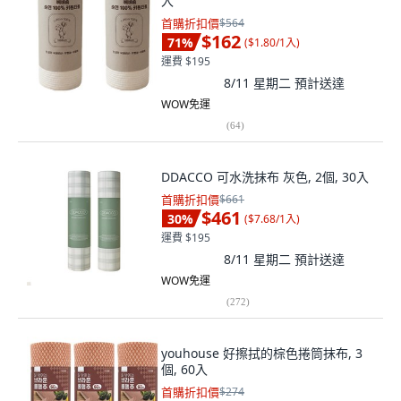
入
首購折扣價
$564
$162
71
%
(
$1.80/1入
)
運費 $195
8/11 星期二
預計送達
WOW免運
(
64
)
DDACCO 可水洗抹布 灰色, 2個, 30入
首購折扣價
$661
$461
30
%
(
$7.68/1入
)
運費 $195
8/11 星期二
預計送達
WOW免運
(
272
)
youhouse 好擦拭的棕色捲筒抹布, 3
個, 60入
首購折扣價
$274