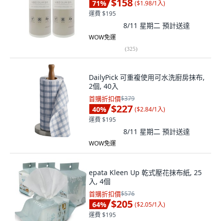
$158
71
%
(
$1.98/1入
)
運費 $195
8/11 星期二
預計送達
WOW免運
(
325
)
DailyPick 可重複使用可水洗廚房抹布,
2個, 40入
首購折扣價
$379
$227
40
%
(
$2.84/1入
)
運費 $195
8/11 星期二
預計送達
WOW免運
epata Kleen Up 乾式壓花抹布紙, 25
入, 4個
首購折扣價
$576
$205
64
%
(
$2.05/1入
)
運費 $195