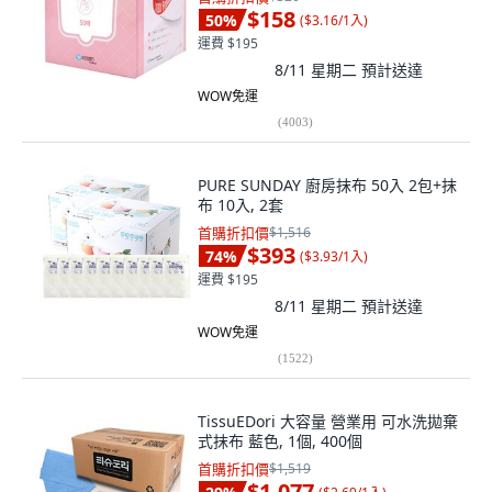
$158
50
%
(
$3.16/1入
)
運費 $195
8/11 星期二
預計送達
WOW免運
(
4003
)
PURE SUNDAY 廚房抹布 50入 2包+抹
布 10入, 2套
首購折扣價
$1,516
$393
74
%
(
$3.93/1入
)
運費 $195
8/11 星期二
預計送達
WOW免運
(
1522
)
TissuEDori 大容量 營業用 可水洗拋棄
式抹布 藍色, 1個, 400個
首購折扣價
$1,519
$1,077