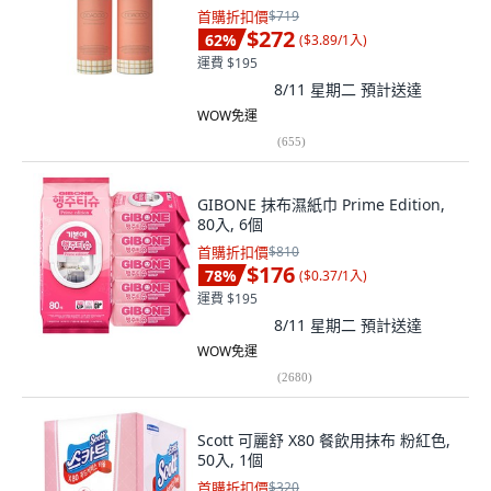
首購折扣價
$719
$272
62
%
(
$3.89/1入
)
運費 $195
8/11 星期二
預計送達
WOW免運
(
655
)
GIBONE 抹布濕紙巾 Prime Edition,
80入, 6個
首購折扣價
$810
$176
78
%
(
$0.37/1入
)
運費 $195
8/11 星期二
預計送達
WOW免運
(
2680
)
Scott 可麗舒 X80 餐飲用抹布 粉紅色,
50入, 1個
首購折扣價
$320