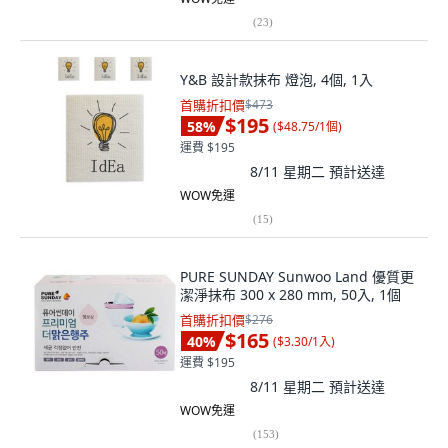
(
23
)
Y&B 設計款抹布 燈泡, 4個, 1入
首購折扣價
$473
$195
58
%
(
$48.75/1個
)
運費 $195
8/11 星期二
預計送達
WOW免運
(
15
)
PURE SUNDAY Sunwoo Land 優質更
潔淨抹布 300 x 280 mm, 50入, 1個
首購折扣價
$276
$165
40
%
(
$3.30/1入
)
運費 $195
8/11 星期二
預計送達
WOW免運
(
153
)