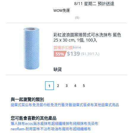
8/11 星期二
預計送達
WOW免運
(
8
)
彩虹波浪圖案捲筒式可水洗抹布 藍色
25 x 30 cm, 1個, 100入
首購折扣價
$314
$139
55
%
(
$1.39/1入
)
缺貨
2
3
4
5
1
與一起瀏覽的類別
拋棄式菜瓜布
免洗餐巾紙
免洗竹籤
牙籤
拋棄式餐桌布
其他拋棄式用品
您可能會喜歡的其他產品
懶人抹布
ecos
無水痕抹布
超細纖維抹布
純棉抹布
先染布
neoflam-耐用富林
不沾布
吸油布
魔術布
超細纖維布