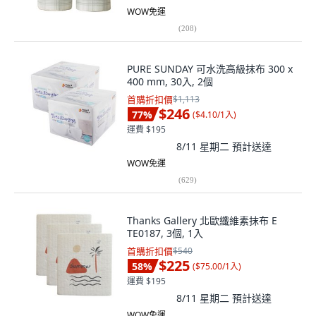
WOW免運
(
208
)
PURE SUNDAY 可水洗高級抹布 300 x
400 mm, 30入, 2個
首購折扣價
$1,113
$246
77
%
(
$4.10/1入
)
運費 $195
8/11 星期二
預計送達
WOW免運
(
629
)
Thanks Gallery 北歐纖維素抹布 E
TE0187, 3個, 1入
首購折扣價
$540
$225
58
%
(
$75.00/1入
)
運費 $195
8/11 星期二
預計送達
WOW免運