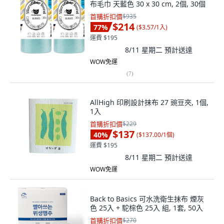
布毛巾 天藍色 30 x 30 cm, 2個, 30個
首購折扣價
$935
$214
77
%
(
$3.57/1入
)
運費 $195
8/11 星期二
預計送達
WOW免運
(
7
)
AllHigh 印刷設計抹布 27 豌豆夾, 1個,
1入
首購折扣價
$229
$137
40
%
(
$137.00/1個
)
運費 $195
8/11 星期二
預計送達
WOW免運
Back to Basics 可水洗衛生抹布 煙灰
色 25入 + 駝棕色 25入 組, 1套, 50入
首購折扣價
$270