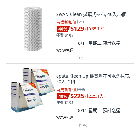
SWAN Clean 拋棄式抹布, 40入, 5個
首購折扣價
$216
$129
40
%
(
$0.65/1入
)
運費 $195
8/11 星期二
預計送達
WOW免運
(
2
)
epata Kleen Up 優質壓花可水洗抹布,
50入, 2個
首購折扣價
$448
$225
49
%
(
$2.25/1入
)
運費 $195
8/11 星期二
預計送達
WOW免運
(
936
)