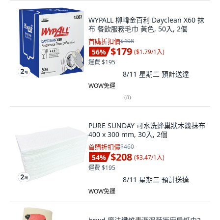
WYPALL 柳韓金百利 Dayclean X60 抹
布 餐飲服務毛巾 黃色, 50入, 2個
首購折扣價
$408
$179
56
%
(
$1.79/1入
)
運費 $195
8/11 星期二
預計送達
WOW免運
(
8
)
PURE SUNDAY 可水洗蜂巢狀木漿抹布
400 x 300 mm, 30入, 2個
首購折扣價
$460
$208
54
%
(
$3.47/1入
)
運費 $195
8/11 星期二
預計送達
WOW免運