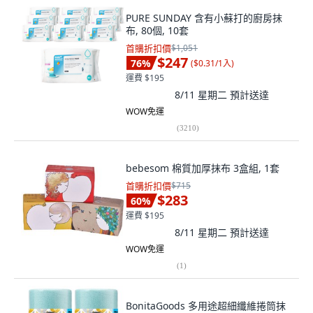
PURE SUNDAY 含有小蘇打的廚房抹
布, 80個, 10套
首購折扣價
$1,051
$247
76
%
(
$0.31/1入
)
運費 $195
8/11 星期二
預計送達
WOW免運
(
3210
)
bebesom 棉質加厚抹布 3盒組, 1套
首購折扣價
$715
$283
60
%
運費 $195
8/11 星期二
預計送達
WOW免運
(
1
)
BonitaGoods 多用途超細纖維捲筒抹