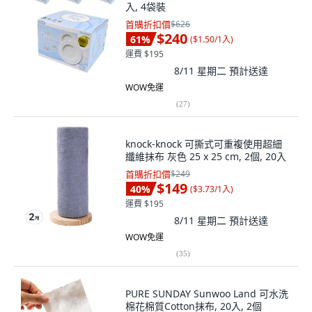
入, 4袋裝
首購折扣價
$626
$240
61
%
(
$1.50/1入
)
運費 $195
8/11 星期二
預計送達
WOW免運
(
27
)
knock-knock 可撕式可重複使用超細
纖維抹布 灰色 25 x 25 cm, 2個, 20入
首購折扣價
$249
$149
40
%
(
$3.73/1入
)
運費 $195
8/11 星期二
預計送達
WOW免運
(
35
)
PURE SUNDAY Sunwoo Land 可水洗
棉花棉質Cotton抹布, 20入, 2個