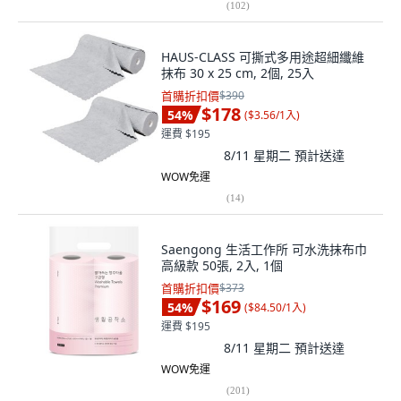
(
102
)
HAUS-CLASS 可撕式多用途超細纖維
抹布 30 x 25 cm, 2個, 25入
首購折扣價
$390
$178
54
%
(
$3.56/1入
)
運費 $195
8/11 星期二
預計送達
WOW免運
(
14
)
Saengong 生活工作所 可水洗抹布巾
高級款 50張, 2入, 1個
首購折扣價
$373
$169
54
%
(
$84.50/1入
)
運費 $195
8/11 星期二
預計送達
WOW免運
(
201
)