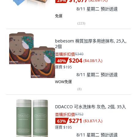
29
%
(
$2.69/1入
)
8/11 星期二
預計送達
免運
(
223
)
bebesom 棉質加厚多用途抹布, 25入,
2個
首購折扣價
$340
$204
40
%
(
$4.08/1入
)
運費 $195
8/11 星期二
預計送達
WOW免運
(
8
)
DDACCO 可水洗抹布 灰色, 2個, 35入
首購折扣價
$752
$271
63
%
(
$3.87/1入
)
運費 $195
8/11 星期二
預計送達