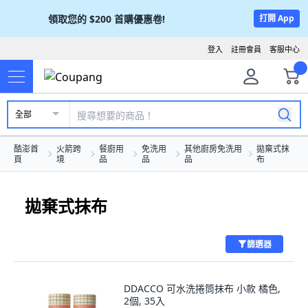
領取您的
$200
首購優惠卷!
打開 App
登入
註冊會員
客服中心
全部
酷澎首
火箭跨
餐廚用
免洗用
其他廚房免洗用
拋棄式抹
頁
境
品
品
品
布
拋棄式抹布
篩選器
DDACCO 可水洗捲筒抹布 小款 橘色,
2個, 35入