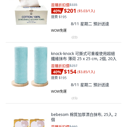
首購折扣價
$335
$201
40
%
(
$5.03/1入
)
運費 $195
8/11 星期二
預計送達
WOW免運
(
22
)
knock-knock 可撕式可重複使用超細
纖維抹布 薄荷 25 x 25 cm, 2個, 20入
首購折扣價
$257
$154
40
%
(
$3.85/1入
)
運費 $195
8/11 星期二
預計送達
WOW免運
(
15
)
bebesom 棉質加厚漂白抹布, 25入, 2
個
首購折扣價
$460