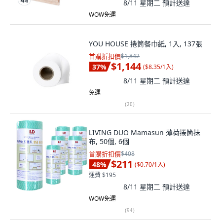
8/11 星期二
預計送達
WOW免運
YOU HOUSE 捲筒餐巾紙, 1入, 137張
首購折扣價
$1,842
$1,144
37
%
(
$8.35/1入
)
8/11 星期二
預計送達
免運
(
20
)
LIVING DUO Mamasun 薄荷捲筒抹
布, 50個, 6個
首購折扣價
$408
$211
48
%
(
$0.70/1入
)
運費 $195
8/11 星期二
預計送達
WOW免運
(
94
)