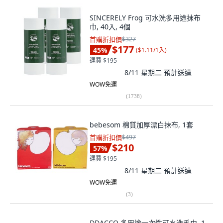
SINCERELY Frog 可水洗多用途抹布
巾, 40入, 4個
首購折扣價
$327
$177
45
%
(
$1.11/1入
)
運費 $195
8/11 星期二
預計送達
WOW免運
(
1738
)
bebesom 棉質加厚漂白抹布, 1套
首購折扣價
$497
$210
57
%
運費 $195
8/11 星期二
預計送達
WOW免運
(
3
)
DDACCO 多用途一次性可水洗毛巾, 1