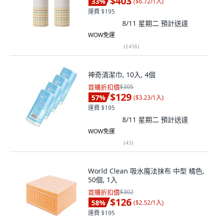
$403
33
%
(
$6.72/1入
)
運費 $195
8/11 星期二
預計送達
WOW免運
(
1456
)
神奇清潔巾, 10入, 4個
首購折扣價
$305
$129
57
%
(
$3.23/1入
)
運費 $195
8/11 星期二
預計送達
WOW免運
(
43
)
World Clean 吸水魔法抹布 中型 橘色,
50個, 1入
首購折扣價
$302
$126
58
%
(
$2.52/1入
)
運費 $195