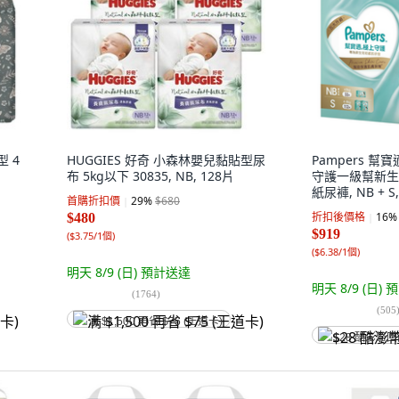
型 4
HUGGIES 好奇 小森林嬰兒黏貼型尿
Pampers 幫
布 5kg以下 30835, NB, 128片
守護一級幫新生
紙尿褲, NB + S
首購折扣價
29
%
$680
折扣後價格
16
%
$480
$919
(
$3.75/1個
)
(
$6.38/1個
)
明天 8/9 (日)
預計送達
明天 8/9 (日)
預
(
1764
)
(
505
满 $1,500 再省 $75 (王道卡)
$28 酷澎幣