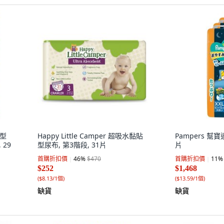
褲型
Happy Little Camper 超吸水黏貼
Pampers 幫寶
 29
型尿布, 第3階段, 31片
片
首購折扣價
46
%
$470
首購折扣價
11
%
$252
$1,468
(
$8.13/1個
)
(
$13.59/1個
)
缺貨
缺貨