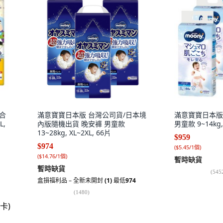
貼合
滿意寶寶日本版 台灣公司貨/日本境
滿意寶寶日本版
L,
內版隨機出貨 晚安褲 男童款
男童款 9~14kg, 
13~28kg, XL~2XL, 66片
$959
$974
(
$5.45/1個
)
(
$14.76/1個
)
暫時缺貨
暫時缺貨
(
545
盒損福利品 – 全新未開封
(1)
最低
974
(
1480
)