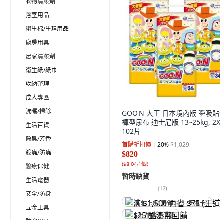
衣物清潔劑
浴室用品
衛生棉/生理用品
廚房用具
居家清潔劑
衛生紙/紙巾
收納整理
成人專區
洗曬/掃除
GOO.N 大王 日本境內版 瞬吸
褲型尿布 迪士尼版 13~25kg, 2X
生活百貨
102片
除臭/芳香
首購折扣價
20
%
$1,029
殺蟲/防蟲
$820
(
$8.04/1個
)
醫療保健
暫時缺貨
生活電器
(
12
)
安全/防身
满 $1,500 再省 $75 (王道卡)
五金工具
$25 酷澎幣回饋