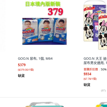
GOO.N 尿布, 1個, M64
GOO.N 大王
尿布男女通用, 12
$379
首購折扣價
50
%
(
$379.00/1個
)
$934
缺貨
(
$7.78/1個
)
缺貨
(
97
)