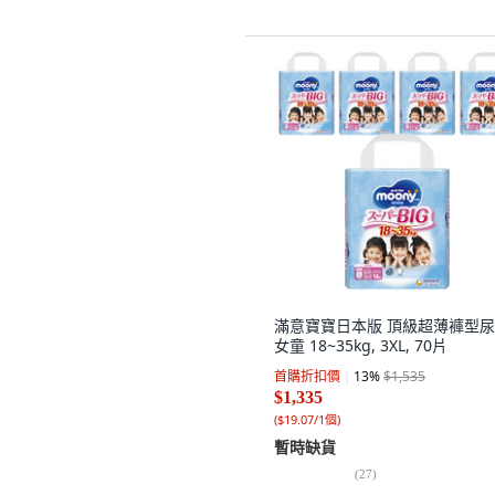
滿意寶寶日本版 頂級超薄褲型
女童 18~35kg, 3XL, 70片
首購折扣價
13
%
$1,535
$1,335
(
$19.07/1個
)
暫時缺貨
(
27
)