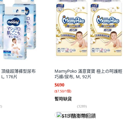
 頂級超薄褲型尿布
MamyPoko 滿意寶寶 極上の呵護輕
L, 176片
巧褲/尿布, M, 92片
$690
(
$7.50/1個
)
暫時缺貨
2
)
(
3289
)
$13 酷澎幣回饋