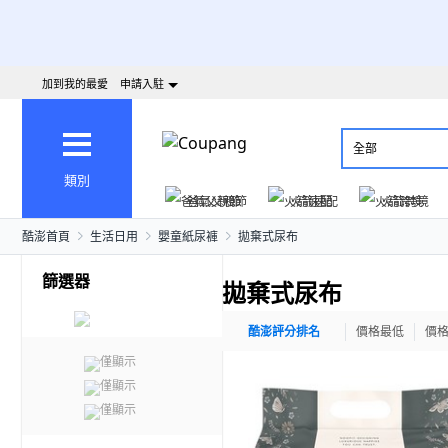
加到我的最愛
申請入駐
全部
類別
爸氣父親節
火箭速配
火箭跨境
酷澎首頁
生活日用
嬰童紙尿褲
拋棄式尿布
篩選器
拋棄式尿布
酷澎評分排名
價格最低
價
僅顯示
僅顯示
僅顯示