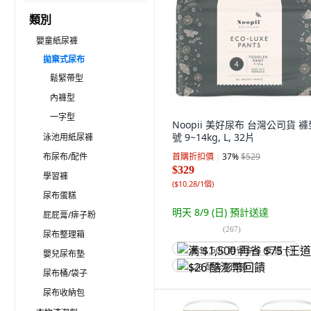
類別
嬰童紙尿褲
拋棄式尿布
鬆緊帶型
內褲型
一字型
Noopii 美好尿布 台灣公司貨 褲
號 9~14kg, L, 32片
泳池用紙尿褲
布尿布/配件
首購折扣價
37
%
$529
$329
學習褲
(
$10.28/1個
)
尿布蛋糕
明天 8/9 (日)
預計送達
屁屁膏/痱子粉
(
267
)
尿布整理箱
满 $1,500 再省 $75 (王道卡)
嬰兒尿布墊
$26 酷澎幣回饋
尿布桶/袋子
尿布收納包