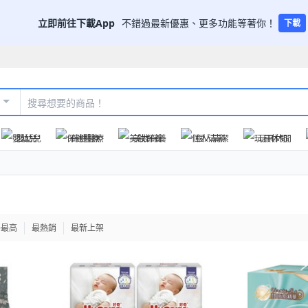
立即前往下載App
不錯過最新優惠、更多功能等著你！
下載
嬰幼兒
保健醫療
美妝保養
個人清潔
玩具休閒
格最高
最熱銷
最新上架