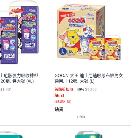
 迪士尼版強力吸收褲型
GOO.N 大王 迪士尼速吸尿布褲男女
0張, 特大號 (XL)
通用, 112張, 大號 (L)
$1,901
首購折扣價
49
%
$1,292
$653
(
$5.83/1個
)
缺貨
(
190
)