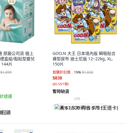
寶適 原廠公司貨 極上
GOO.N 大王 日本境內版 瞬吸貼合
禮盒組/黏貼型嬰兒
褲型尿布 迪士尼版 12~22kg, XL,
, 144片
150片
$1,099
首購折扣價
19
%
$1,030
$830
(
$5.53/1個
)
暫時缺貨
計送達
(
19
)
)
满 $1,500 再省 $75 (王道卡)
回饋