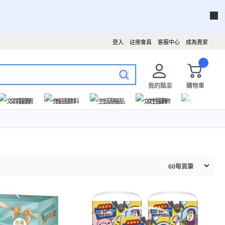
登入
註冊會員
客服中心
成為賣家
我的酷澎
購物車
文具圖書
食品飲料
生活用品
女性服飾
運動戶外
60
每頁筆