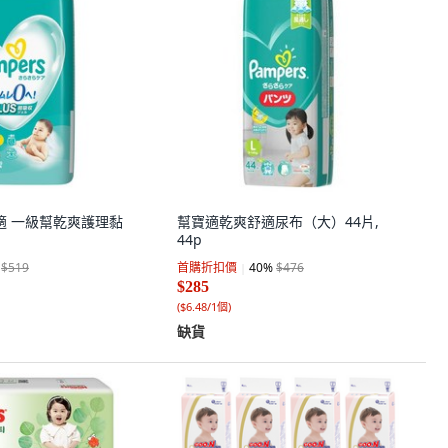
幫寶適 一級幫乾爽護理黏
幫寶適乾爽舒適尿布（大）44片,
44p
$519
首購折扣價
40
%
$476
$285
(
$6.48/1個
)
缺貨