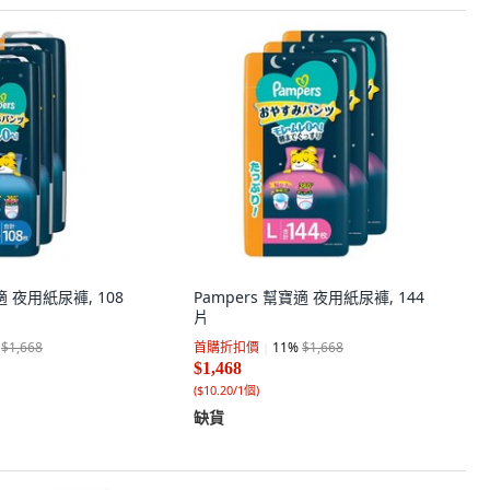
適 夜用紙尿褲, 108
Pampers 幫寶適 夜用紙尿褲, 144
片
$1,668
首購折扣價
11
%
$1,668
$1,468
(
$10.20/1個
)
缺貨