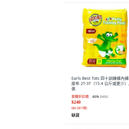
Earls Best Tots 四十訓練褲內
尿布 2T-3T（15.4 公斤或更少）,
張
首購折扣價
46
%
$450
$240
(
$8.28/1個
)
缺貨