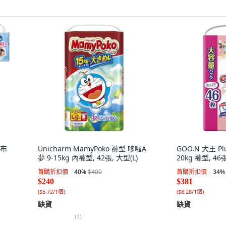
尿布
Unicharm MamyPoko 褲型 哆啦A
GOO.N 大王 P
夢 9-15kg 內褲型, 42張, 大型(L)
20kg 褲型, 46
首購折扣價
40
%
$400
首購折扣價
34
%
$240
$381
(
$5.72/1個
)
(
$8.28/1個
)
缺貨
缺貨
(
1
)