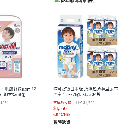
$70 酷澎幣回饋
lus 肌膚舒適設計 12-
滿意寶寶日本版 頂級超薄褲型尿布
張, 加大號(Big)
男童 12~22kg, XL, 304片
$581
首購折扣價
11
%
$1,756
$1,556
(
$5.12/1個
)
暫時缺貨