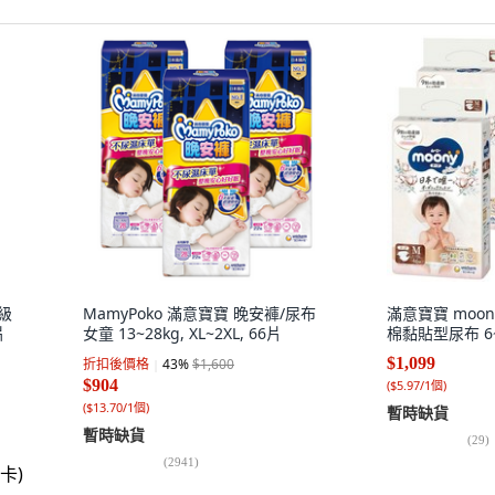
一級
MamyPoko 滿意寶寶 晚安褲/尿布
滿意寶寶 moo
片
女童 13~28kg, XL~2XL, 66片
棉黏貼型尿布 6~1
$1,099
折扣後價格
43
%
$1,600
$904
(
$5.97/1個
)
(
$13.70/1個
)
暫時缺貨
暫時缺貨
(
29
)
(
2941
)