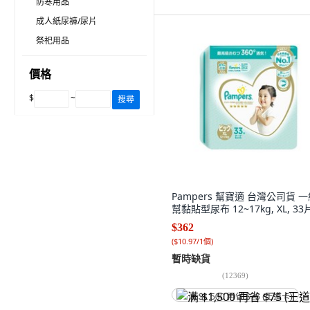
防寒用品
成人紙尿褲/尿片
祭祀用品
價格
$
~
搜尋
Pampers 幫寶適 台灣公司貨 
幫黏貼型尿布 12~17kg, XL, 33
$362
(
$10.97/1個
)
暫時缺貨
(
12369
)
满 $1,500 再省 $75 (王道卡)