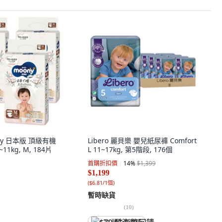
ny 日本版 頂級有機
Libero 麗貝樂 嬰兒紙尿褲 Comfort
1kg, M, 184片
L 11~17kg, 第5階段, 176個
首購折扣價
14
%
$1,399
$1,199
(
$6.81/1個
)
暫時缺貨
(
10
)