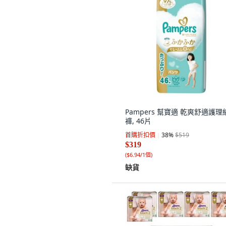
Pampers 幫寶適 乾爽舒適護理
褲, 46片
首購折扣價
38
%
$519
$319
(
$6.94/1個
)
缺貨