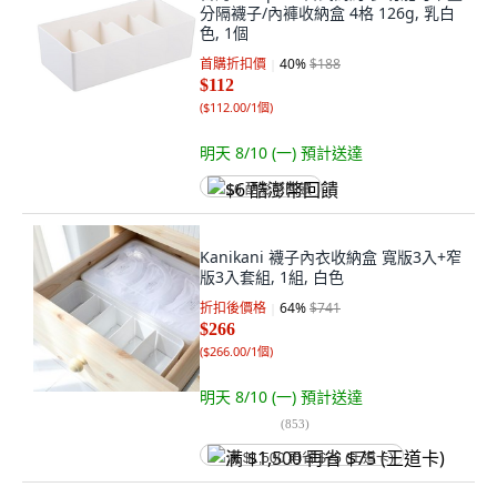
分隔襪子/內褲收納盒 4格 126g, 乳白
色, 1個
首購折扣價
40
%
$188
$112
(
$112.00/1個
)
明天 8/10 (一)
預計送達
$6 酷澎幣回饋
Kanikani 襪子內衣收納盒 寬版3入+窄
版3入套組, 1組, 白色
折扣後價格
64
%
$741
$266
(
$266.00/1個
)
明天 8/10 (一)
預計送達
(
853
)
满 $1,500 再省 $75 (王道卡)