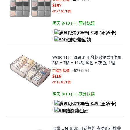
$197
(
$197.00/1個
)
明天 8/10 (一)
預計送達
满 $1,500 再省 $75 (王道卡)
$10 酷澎幣回饋
WORTH IT 渥思 巧用分格收納袋3件組
6格 + 7格 + 11格, 藍色 + 灰色, 1組
首購折扣價
40
%
$194
$116
(
$116.00/1個
)
明天 8/10 (一)
預計送達
满 $1,500 再省 $75 (王道卡)
$4 酷澎幣回饋
台灣 Life plus 日式簡約 多功能可堆疊