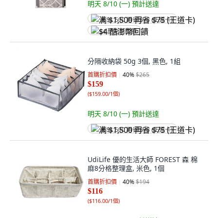
明天 8/10 (一)
預計送達
满 $1,500 再省 $75 (王道卡)
$4 酷澎幣回饋
分隔收納袋 50g 3個, 黑色, 1組
首購折扣價
40
%
$265
$159
(
$159.00/1個
)
明天 8/10 (一)
預計送達
满 $1,500 再省 $75 (王道卡)
UdiLife 優的生活大師 FOREST 森 棉
麻8分格整理盒, 米色, 1個
首購折扣價
40
%
$194
$116
(
$116.00/1個
)