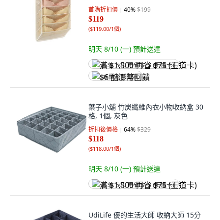
首購折扣價
40
%
$199
$119
(
$119.00/1個
)
明天 8/10 (一)
預計送達
满 $1,500 再省 $75 (王道卡)
$6 酷澎幣回饋
葉子小舖 竹炭纖維內衣小物收納盒 30
格, 1個, 灰色
折扣後價格
64
%
$329
$118
(
$118.00/1個
)
明天 8/10 (一)
預計送達
满 $1,500 再省 $75 (王道卡)
UdiLife 優的生活大師 收納大師 15分