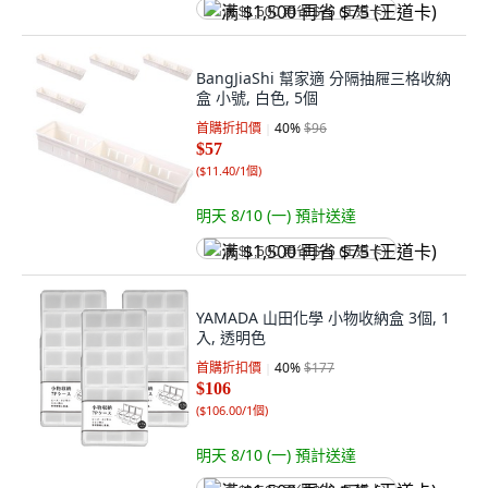
满 $1,500 再省 $75 (王道卡)
BangJiaShi 幫家適 分隔抽屜三格收納
盒 小號, 白色, 5個
首購折扣價
40
%
$96
$57
(
$11.40/1個
)
明天 8/10 (一)
預計送達
满 $1,500 再省 $75 (王道卡)
YAMADA 山田化學 小物收納盒 3個, 1
入, 透明色
首購折扣價
40
%
$177
$106
(
$106.00/1個
)
明天 8/10 (一)
預計送達