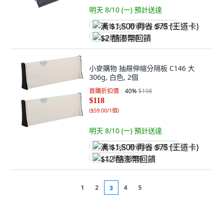
明天 8/10 (一)
預計送達
满 $1,500 再省 $75 (王道卡)
$2 酷澎幣回饋
小麥購物 抽屜伸縮分隔板 C146 大
306g, 白色, 2個
首購折扣價
40
%
$198
$118
(
$59.00/1個
)
明天 8/10 (一)
預計送達
满 $1,500 再省 $75 (王道卡)
$12 酷澎幣回饋
1
2
4
5
3