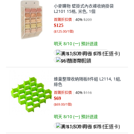
小麥購物 壁掛式內衣褲收納掛袋
L2101 15格, 米色, 1個
首購折扣價
40
%
$209
$125
(
$125.00/1個
)
明天 8/10 (一)
預計送達
满 $1,500 再省 $75 (王道卡)
$6 酷澎幣回饋
蜂巢整理收納隔板8件組 L2114, 1組,
綠色
首購折扣價
40
%
$116
$69
(
$69.00/1個
)
明天 8/10 (一)
預計送達
满 $1,500 再省 $75 (王道卡)