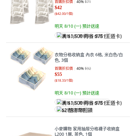
首購折扣價
40
%
$71
$42
(
$42.00/1個
)
明天 8/10 (一)
預計送達
满 $1,500 再省 $75 (王道卡)
衣物分格收納盒 內衣 6格, 米白色/白
色, 3個
首購折扣價
40
%
$92
$55
(
$18.33/1個
)
明天 8/10 (一)
預計送達
满 $1,500 再省 $75 (王道卡)
$2 酷澎幣回饋
小麥購物 家用抽屉分格襪子收納盒
L200 1層, 茶色, 1個