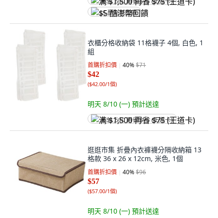
满 $1,500 再省 $75 (王道卡)
$5 酷澎幣回饋
衣櫃分格收納袋 11格襪子 4個, 白色, 1
組
首購折扣價
40
%
$71
$42
(
$42.00/1個
)
明天 8/10 (一)
預計送達
满 $1,500 再省 $75 (王道卡)
逛逛市集 折疊內衣褲襪分隔收納箱 13
格款 36 x 26 x 12cm, 米色, 1個
首購折扣價
40
%
$96
$57
(
$57.00/1個
)
明天 8/10 (一)
預計送達