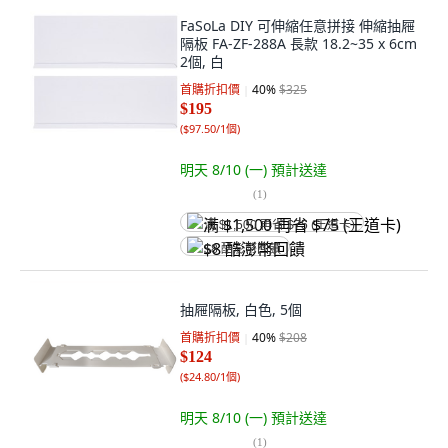
FaSoLa DIY 可伸縮任意拼接 伸縮抽屜
隔板 FA-ZF-288A 長款 18.2~35 x 6cm
2個, 白
首購折扣價
40
%
$325
$195
(
$97.50/1個
)
明天 8/10 (一)
預計送達
(
1
)
满 $1,500 再省 $75 (王道卡)
$8 酷澎幣回饋
抽屜隔板, 白色, 5個
首購折扣價
40
%
$208
$124
(
$24.80/1個
)
明天 8/10 (一)
預計送達
(
1
)