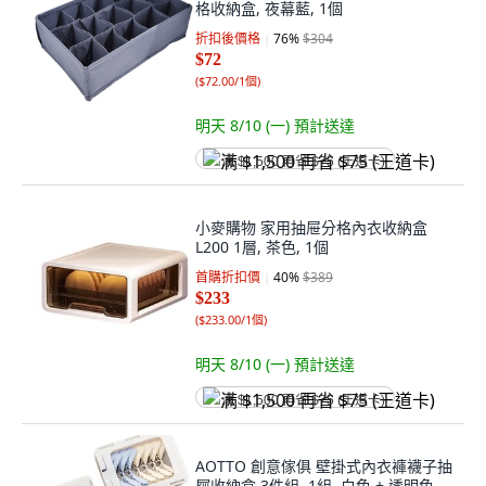
格收納盒, 夜幕藍, 1個
折扣後價格
76
%
$304
$72
(
$72.00/1個
)
明天 8/10 (一)
預計送達
满 $1,500 再省 $75 (王道卡)
小麥購物 家用抽屉分格內衣收納盒
L200 1層, 茶色, 1個
首購折扣價
40
%
$389
$233
(
$233.00/1個
)
明天 8/10 (一)
預計送達
满 $1,500 再省 $75 (王道卡)
AOTTO 創意傢俱 壁掛式內衣褲襪子抽
屜收納盒 3件組, 1組, 白色 + 透明色