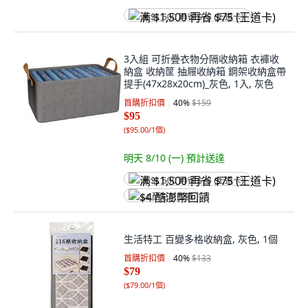
满 $1,500 再省 $75 (王道卡)
3入組 可折疊衣物分隔收納箱 衣褲收
納盒 收納筐 抽屜收納箱 鋼架收納盒帶
提手(47x28x20cm)_灰色, 1入, 灰色
首購折扣價
40
%
$159
$95
(
$95.00/1個
)
明天 8/10 (一)
預計送達
满 $1,500 再省 $75 (王道卡)
$4 酷澎幣回饋
生活特工 百變多格收納盒, 灰色, 1個
首購折扣價
40
%
$133
$79
(
$79.00/1個
)