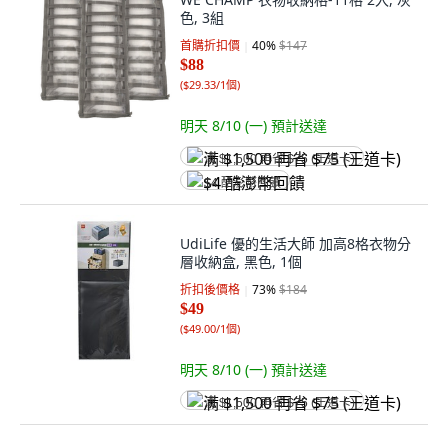
色, 3組
首購折扣價
40
%
$147
$88
(
$29.33/1個
)
明天 8/10 (一)
預計送達
满 $1,500 再省 $75 (王道卡)
$4 酷澎幣回饋
UdiLife 優的生活大師 加高8格衣物分
層收納盒, 黑色, 1個
折扣後價格
73
%
$184
$49
(
$49.00/1個
)
明天 8/10 (一)
預計送達
满 $1,500 再省 $75 (王道卡)