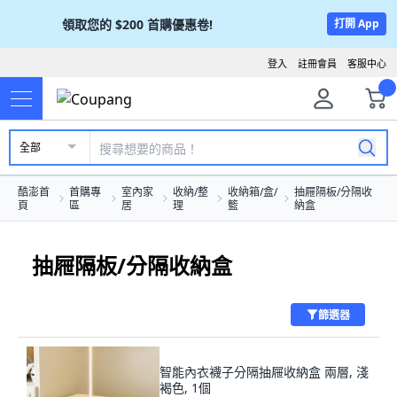
領取您的
$200
首購優惠卷!
打開 App
登入
註冊會員
客服中心
全部
酷澎首
首購專
室內家
收納/整
收納箱/盒/
抽屜隔板/分隔收
頁
區
居
理
籃
納盒
抽屜隔板/分隔收納盒
篩選器
智能內衣襪子分隔抽屜收納盒 兩層, 淺
褐色, 1個