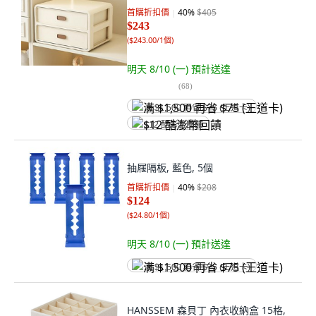
首購折扣價
40
%
$405
$243
(
$243.00/1個
)
明天 8/10 (一)
預計送達
(
68
)
满 $1,500 再省 $75 (王道卡)
$12 酷澎幣回饋
抽屜隔板, 藍色, 5個
首購折扣價
40
%
$208
$124
(
$24.80/1個
)
明天 8/10 (一)
預計送達
满 $1,500 再省 $75 (王道卡)
HANSSEM 森貝丁 內衣收納盒 15格,