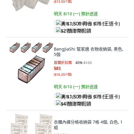
(
$13.50/1個
)
明天 8/10 (一)
預計送達
满 $1,500 再省 $75 (王道卡)
$2 酷澎幣回饋
BangJiaShi 幫家適 衣物收納袋, 黑色,
5個
首購折扣價
40
%
$135
$81
(
$16.20/1個
)
明天 8/10 (一)
預計送達
满 $1,500 再省 $75 (王道卡)
$4 酷澎幣回饋
衣櫃內褲分格收納袋 7格 4個, 白色, 1
組