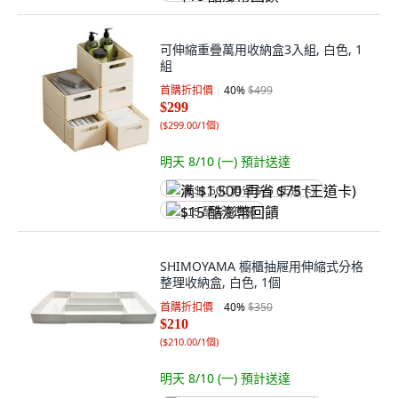
可伸縮重疊萬用收納盒3入組, 白色, 1
組
首購折扣價
40
%
$499
$299
(
$299.00/1個
)
明天 8/10 (一)
預計送達
满 $1,500 再省 $75 (王道卡)
$15 酷澎幣回饋
SHIMOYAMA 櫥櫃抽屜用伸縮式分格
整理收納盒, 白色, 1個
首購折扣價
40
%
$350
$210
(
$210.00/1個
)
明天 8/10 (一)
預計送達