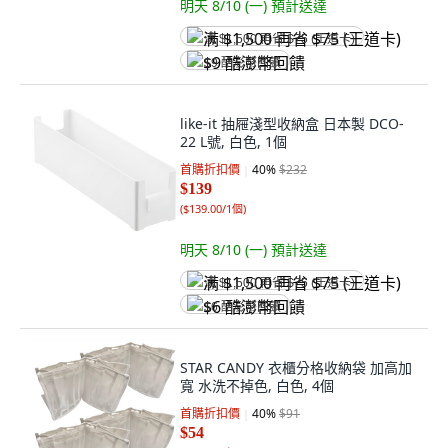
明天 8/10 (一)
預計送達
满 $1,500 再省 $75 (王道卡)
$9 酷澎幣回饋
like-it 抽屜淺型收納盒 日本製 DCO-
22 L號, 白色, 1個
首購折扣價
40
%
$232
$139
(
$139.00/1個
)
明天 8/10 (一)
預計送達
满 $1,500 再省 $75 (王道卡)
$6 酷澎幣回饋
STAR CANDY 衣櫃分格收納袋 加高加
寬 水洗不掉色, 白色, 4個
首購折扣價
40
%
$91
$54