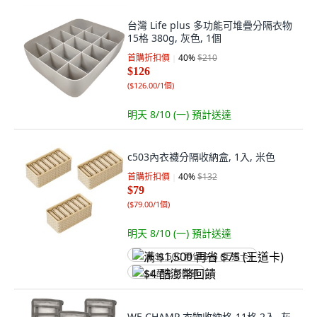
台灣 Life plus 多功能可堆疊分隔衣物
15格 380g, 灰色, 1個
首購折扣價
40
%
$210
$126
(
$126.00/1個
)
明天 8/10 (一)
預計送達
c503內衣襪分隔收納盒, 1入, 米色
首購折扣價
40
%
$132
$79
(
$79.00/1個
)
明天 8/10 (一)
預計送達
满 $1,500 再省 $75 (王道卡)
$4 酷澎幣回饋
WE CHAMP 衣物收納格-11格 2入, 灰