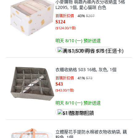
小麥購物 萌趣內褲內衣分收納盒 5格
L2095, 1個, 愛心貓咪 白色
首購折扣價
40
%
$207
$124
(
$124.00/1個
)
明天 8/10 (一)
預計送達
满 $1,500 再省 $75 (王道卡)
衣櫃收納格 S03 16格, 灰色, 1個
首購折扣價
41
%
$73
$43
(
$43.00/1個
)
明天 8/10 (一)
預計送達
$1 酷澎幣回饋
立體壓花手提防水棉被衣物收納袋, 藕
粉色, 1個