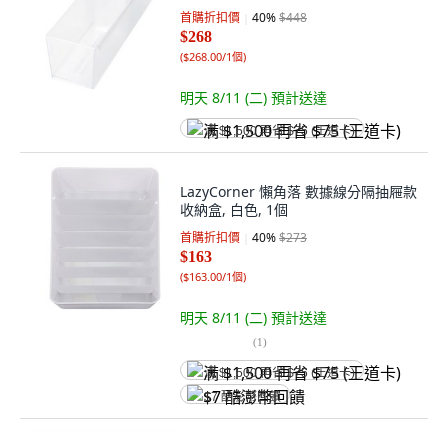
首購折扣價
40
%
$448
$268
(
$268.00/1個
)
明天 8/11 (二)
預計送達
满 $1,500 再省 $75 (王道卡)
LazyCorner 懶角落 數據線分隔抽屜款
收納盒, 白色, 1個
首購折扣價
40
%
$273
$163
(
$163.00/1個
)
明天 8/11 (二)
預計送達
(
1
)
满 $1,500 再省 $75 (王道卡)
$7 酷澎幣回饋