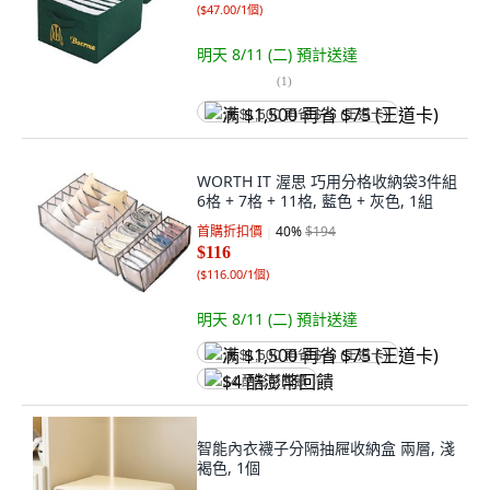
(
$47.00/1個
)
明天 8/11 (二)
預計送達
(
1
)
满 $1,500 再省 $75 (王道卡)
WORTH IT 渥思 巧用分格收納袋3件組
6格 + 7格 + 11格, 藍色 + 灰色, 1組
首購折扣價
40
%
$194
$116
(
$116.00/1個
)
明天 8/11 (二)
預計送達
满 $1,500 再省 $75 (王道卡)
$4 酷澎幣回饋
智能內衣襪子分隔抽屜收納盒 兩層, 淺
褐色, 1個