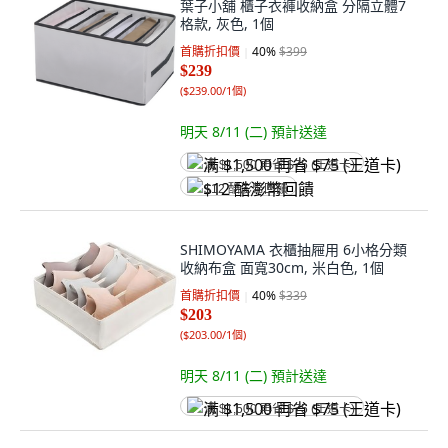
葉子小舖 櫃子衣褲收納盒 分隔立體7
格款, 灰色, 1個
首購折扣價
40
%
$399
$239
(
$239.00/1個
)
明天 8/11 (二)
預計送達
满 $1,500 再省 $75 (王道卡)
$12 酷澎幣回饋
SHIMOYAMA 衣櫃抽屜用 6小格分類
收納布盒 面寬30cm, 米白色, 1個
首購折扣價
40
%
$339
$203
(
$203.00/1個
)
明天 8/11 (二)
預計送達
满 $1,500 再省 $75 (王道卡)