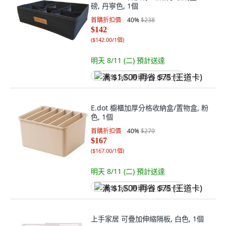
磅, 丹寧色, 1個
首購折扣價
40
%
$238
$142
(
$142.00/1個
)
明天 8/11 (二)
預計送達
满 $1,500 再省 $75 (王道卡)
E.dot 櫥櫃加厚分格收納盒/置物盒, 粉
色, 1個
首購折扣價
40
%
$279
$167
(
$167.00/1個
)
明天 8/11 (二)
預計送達
满 $1,500 再省 $75 (王道卡)
上手家居 可疊加伸縮隔板, 白色, 1個