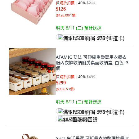
首購折扣價
40
%
$211
$126
(
$126.00/1個
)
明天 8/11 (二)
預計送達
满 $1,500 再省 $75 (王道卡)
AFAMIC 艾法 可伸縮重疊萬用衣櫥衣
服內衣褲收納廚房桌面收納盒, 白色, 3
個
首購折扣價
40
%
$499
$299
(
$99.67/1個
)
明天 8/11 (二)
預計送達
满 $1,500 再省 $75 (王道卡)
$15 酷澎幣回饋
SHCJ 生活采家 可折疊衣物整理堆疊收