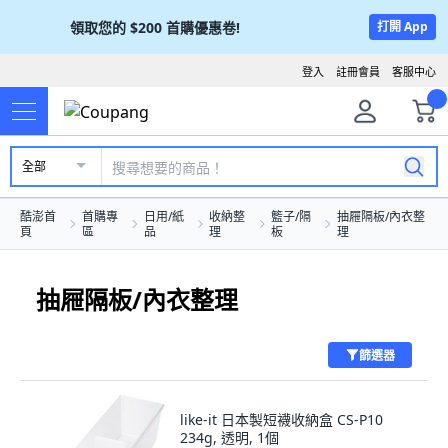
領取您的
$200
首購優惠卷!
打開 App
登入
註冊會員
客服中心
全部
酷澎首
首購專
日用/紙
收納整
籃子/隔
抽屜隔板/內衣整
頁
區
品
理
板
理
抽屜隔板/內衣整理
篩選器
like-it 日本製短襪收納盒 CS-P10
234g, 透明, 1個