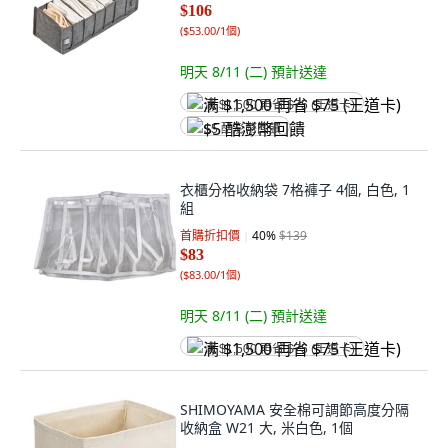
$106
(
$53.00/1個
)
明天 8/11 (二)
預計送達
满 $1,500 再省 $75 (王道卡)
$5 酷澎幣回饋
衣櫃分格收納袋 7格褲子 4個, 白色, 1
組
首購折扣價
40
%
$139
$83
(
$83.00/1個
)
明天 8/11 (二)
預計送達
满 $1,500 再省 $75 (王道卡)
SHIMOYAMA 安全棉可調節高度分隔
收納盒 W21 大, 米白色, 1個