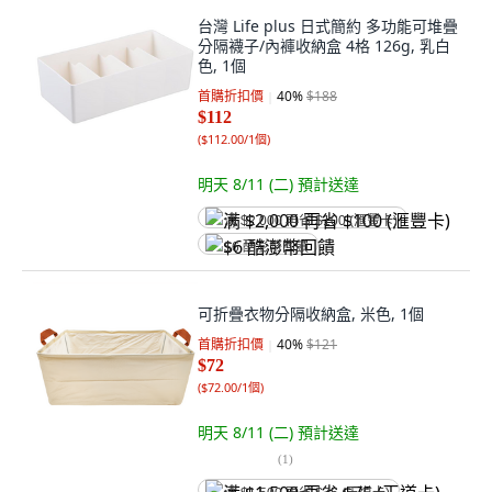
台灣 Life plus 日式簡約 多功能可堆疊
分隔襪子/內褲收納盒 4格 126g, 乳白
色, 1個
首購折扣價
40
%
$188
$112
(
$112.00/1個
)
明天 8/11 (二)
預計送達
满 $2,000 再省 $100 (滙豐卡)
$6 酷澎幣回饋
可折疊衣物分隔收納盒, 米色, 1個
首購折扣價
40
%
$121
$72
(
$72.00/1個
)
明天 8/11 (二)
預計送達
(
1
)