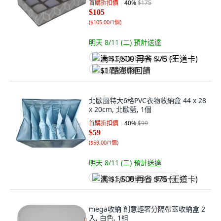
首購折扣價
40
%
$175
$105
(
$105.00/1個
)
明天 8/11 (二)
預計送達
满 $1,500 再省 $75 (王道卡)
$1 酷澎幣回饋
北歐風特大6格PVC衣物收納盒 44 x 28
x 20cm, 北歐藍, 1個
首購折扣價
40
%
$99
$59
(
$59.00/1個
)
明天 8/11 (二)
預計送達
满 $1,500 再省 $75 (王道卡)
mega收納 創意輕奢分隔帶蓋收納盒 2
入, 白色, 1組