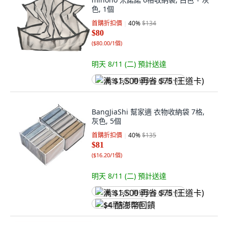
色, 1個
首購折扣價
40
%
$134
$80
(
$80.00/1個
)
明天 8/11 (二)
預計送達
满 $1,500 再省 $75 (王道卡)
BangJiaShi 幫家適 衣物收納袋 7格,
灰色, 5個
首購折扣價
40
%
$135
$81
(
$16.20/1個
)
明天 8/11 (二)
預計送達
满 $1,500 再省 $75 (王道卡)
$4 酷澎幣回饋