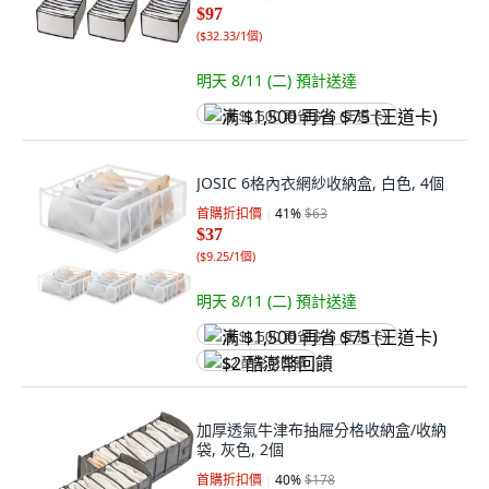
$97
(
$32.33/1個
)
明天 8/11 (二)
預計送達
满 $1,500 再省 $75 (王道卡)
JOSIC 6格內衣網紗收納盒, 白色, 4個
首購折扣價
41
%
$63
$37
(
$9.25/1個
)
明天 8/11 (二)
預計送達
满 $1,500 再省 $75 (王道卡)
$2 酷澎幣回饋
加厚透氣牛津布抽屜分格收納盒/收納
袋, 灰色, 2個
首購折扣價
40
%
$178