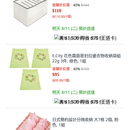
首購折扣價
40
%
$184
$110
(
$110.00/1個
)
明天 8/11 (二)
預計送達
满 $1,500 再省 $75 (王道卡)
E.City 花色霧面密封拉邊衣物收納袋組
22g 3件, 綠色, 1組
首購折扣價
40
%
$159
$95
(
$95.00/1個
)
明天 8/11 (二)
預計送達
满 $1,500 再省 $75 (王道卡)
日式簡約設計分隔收納 大7格 2個, 粉
色, 1組