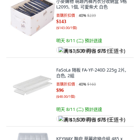
小麥購物 萌趣內褲內衣分收納盒 9格
L2095, 1個, 可愛柴犬 白色
首購折扣價
40
%
$239
$143
(
$143.00/1個
)
明天 8/11 (二)
預計送達
满 $1,500 再省 $75 (王道卡)
FaSoLa 隔板 FA-YF-240D 225g 2片,
白色, 2組
首購折扣價
40
%
$160
$96
(
$48.00/1個
)
明天 8/11 (二)
預計送達
满 $1,500 再省 $75 (王道卡)
KEYWAY 聯府 華麗收納合組 485 x