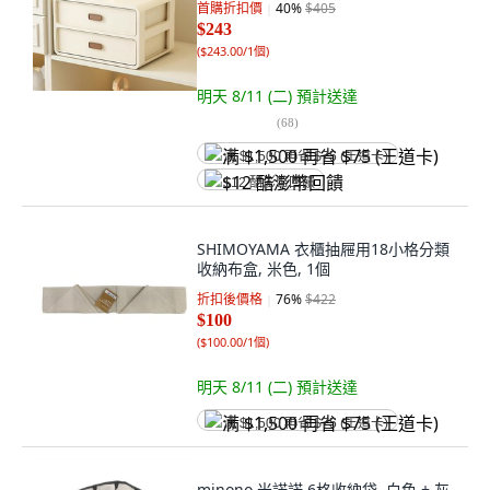
首購折扣價
40
%
$405
$243
(
$243.00/1個
)
明天 8/11 (二)
預計送達
(
68
)
满 $1,500 再省 $75 (王道卡)
$12 酷澎幣回饋
SHIMOYAMA 衣櫃抽屜用18小格分類
收納布盒, 米色, 1個
折扣後價格
76
%
$422
$100
(
$100.00/1個
)
明天 8/11 (二)
預計送達
满 $1,500 再省 $75 (王道卡)
minono 米諾諾 6格收納袋, 白色 + 灰