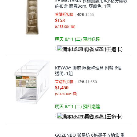
SHIMOYAMA 衣櫃抽屜用6小格分類收
納布盒 面寬9cm, 亞麻色, 1個
首購折扣價
40
%
$255
$153
(
$153.00/1個
)
明天 8/11 (二)
預計送達
满 $1,500 再省 $75 (王道卡)
KEYWAY 聯府 隔板整理盒 附輪 6個,
透明, 1組
首購折扣價
12
%
$1,650
$1,450
(
$1450.00/1個
)
明天 8/11 (二)
預計送達
满 $1,500 再省 $75 (王道卡)
GOZENBO 御膳坊 6格襪子收納盒 重