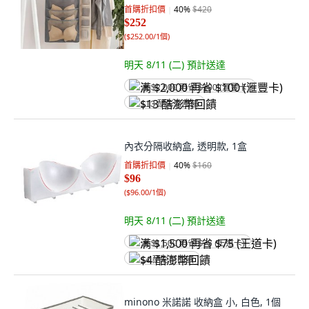
155g, 深灰, 1組
首購折扣價
40
%
$420
$252
(
$252.00/1個
)
明天 8/11 (二)
預計送達
满 $2,000 再省 $100 (滙豐卡)
$13 酷澎幣回饋
內衣分隔收納盒, 透明款, 1盒
首購折扣價
40
%
$160
$96
(
$96.00/1個
)
明天 8/11 (二)
預計送達
满 $1,500 再省 $75 (王道卡)
$4 酷澎幣回饋
minono 米諾諾 收納盒 小, 白色, 1個