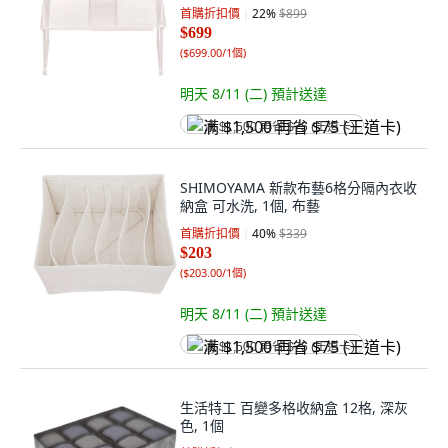
首購折扣價
22
%
$899
$699
(
$699.00/1個
)
明天 8/11 (二)
預計送達
满 $1,500 再省 $75 (王道卡)
SHIMOYAMA 新款布藝6格分隔內衣收
納盒 可水洗, 1個, 布藝
首購折扣價
40
%
$339
$203
(
$203.00/1個
)
明天 8/11 (二)
預計送達
满 $1,500 再省 $75 (王道卡)
生活特工 百變多格收納盒 12格, 深灰
色, 1個