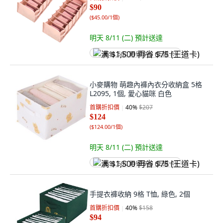
$90
(
$45.00/1個
)
明天 8/11 (二)
預計送達
满 $1,500 再省 $75 (王道卡)
小麥購物 萌趣內褲內衣分收納盒 5格
L2095, 1個, 愛心貓咪 白色
首購折扣價
40
%
$207
$124
(
$124.00/1個
)
明天 8/11 (二)
預計送達
满 $1,500 再省 $75 (王道卡)
手提衣褲收納 9格 T恤, 綠色, 2個
首購折扣價
40
%
$158
$94