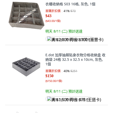
衣櫃收納格 S03 16格, 灰色, 1個
首購折扣價
41
%
$73
$43
(
$43.00/1個
)
明天 8/11 (二)
預計送達
满 $2,000 再省 $100 (滙豐卡)
E.dot 加厚抽屜貼身衣物分格收納盒 收
納袋 24格 32.5 x 32.5 x 10cm, 灰色,
1個
首購折扣價
40
%
$251
$150
(
$150.00/1個
)
明天 8/11 (二)
預計送達
满 $1,500 再省 $75 (王道卡)