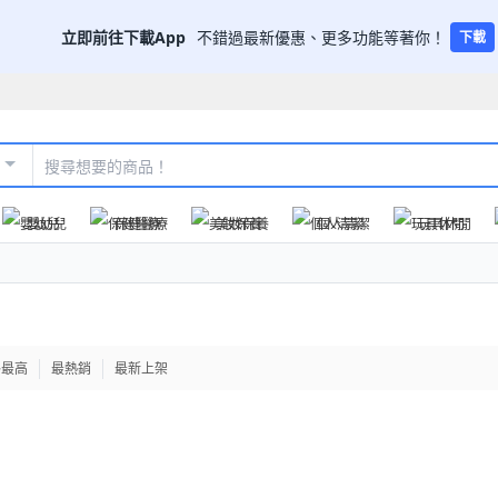
立即前往下載App
不錯過最新優惠、更多功能等著你！
下載
嬰幼兒
保健醫療
美妝保養
個人清潔
玩具休閒
格最高
最熱銷
最新上架