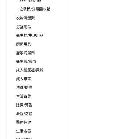
浴室收納用品
垃圾桶/分類回收箱
衣物清潔劑
浴室用品
衛生棉/生理用品
廚房用具
居家清潔劑
衛生紙/紙巾
成人紙尿褲/尿片
成人專區
洗曬/掃除
生活百貨
除臭/芳香
殺蟲/防蟲
醫療保健
生活電器