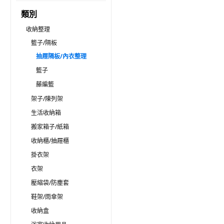
類別
收納整理
籃子/隔板
抽屜隔板/內衣整理
籃子
藤編籃
架子/陳列架
生活收納箱
搬家箱子/紙箱
收納櫃/抽屜櫃
掛衣架
衣架
壓縮袋/防塵套
鞋架/雨傘架
收納盒