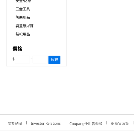
安全/防身
五金工具
防寒用品
嬰童紙尿褲
祭祀用品
價格
$
~
搜尋
Investor Relations
關於酷澎
Coupang使用者條款
退換貨政策