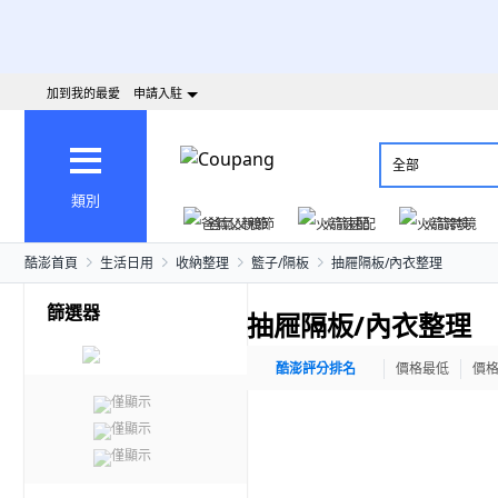
加到我的最愛
申請入駐
全部
類別
爸氣父親節
火箭速配
火箭跨境
酷澎首頁
生活日用
收納整理
籃子/隔板
抽屜隔板/內衣整理
篩選器
抽屜隔板/內衣整理
酷澎評分排名
價格最低
價
僅顯示
僅顯示
僅顯示