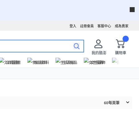
登入
註冊會員
客服中心
成為賣家
我的酷澎
購物車
文具圖書
食品飲料
生活用品
女性服飾
運動戶外
60
每頁筆