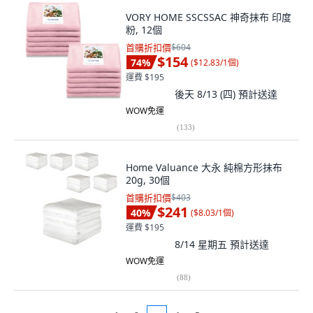
VORY HOME SSCSSAC 神奇抹布 印度
粉, 12個
首購折扣價
$604
$154
74
%
(
$12.83/1個
)
運費 $195
後天 8/13 (四)
預計送達
WOW免運
(
133
)
Home Valuance 大永 純棉方形抹布
20g, 30個
首購折扣價
$403
$241
40
%
(
$8.03/1個
)
運費 $195
8/14 星期五
預計送達
WOW免運
(
88
)