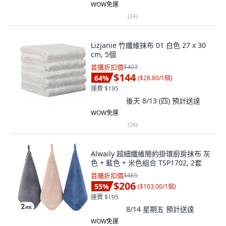
WOW免運
(
24
)
Lizjanie 竹纖維抹布 01 白色 27 x 30
cm, 5個
首購折扣價
$403
$144
64
%
(
$28.80/1個
)
運費 $195
後天 8/13 (四)
預計送達
WOW免運
(
26
)
Alwaily 超細纖維簡約掛環廚房抹布 灰
色 + 藍色 + 米色組合 TSP1702, 2套
首購折扣價
$465
$206
55
%
(
$103.00/1個
)
運費 $195
8/14 星期五
預計送達
WOW免運