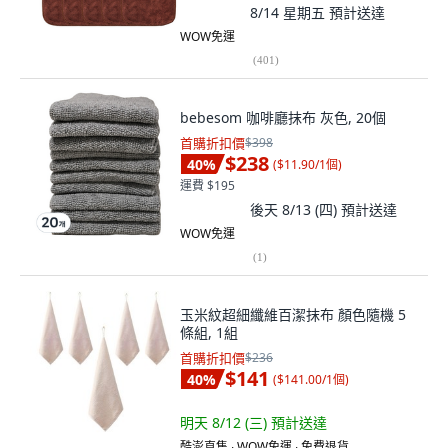
8/14 星期五
預計送達
WOW免運
(
401
)
bebesom 咖啡廳抹布 灰色, 20個
首購折扣價
$398
$238
40
%
(
$11.90/1個
)
運費 $195
後天 8/13 (四)
預計送達
WOW免運
(
1
)
玉米紋超細纖維百潔抹布 顏色隨機 5
條組, 1組
首購折扣價
$236
$141
40
%
(
$141.00/1個
)
明天 8/12 (三)
預計送達
酷澎直售 ∙ WOW免運 ∙ 免費退貨