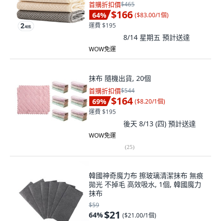
首購折扣價
$465
$166
64
%
(
$83.00/1個
)
運費 $195
8/14 星期五
預計送達
WOW免運
抹布 隨機出貨, 20個
首購折扣價
$544
$164
69
%
(
$8.20/1個
)
運費 $195
後天 8/13 (四)
預計送達
WOW免運
(
25
)
韓國神奇魔力布 擦玻璃清潔抹布 無痕
拋光 不掉毛 高效吸水, 1個, 韓國魔力
抹布
$59
$21
64
%
(
$21.00/1個
)