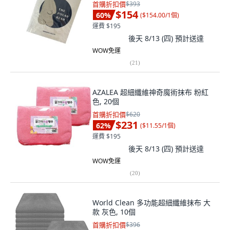
首購折扣價
$393
$154
60
%
(
$154.00/1個
)
運費 $195
後天 8/13 (四)
預計送達
WOW免運
(
21
)
AZALEA 超細纖維神奇魔術抹布 粉紅
色, 20個
首購折扣價
$620
$231
62
%
(
$11.55/1個
)
運費 $195
後天 8/13 (四)
預計送達
WOW免運
(
20
)
World Clean 多功能超細纖維抹布 大
款 灰色, 10個
首購折扣價
$396