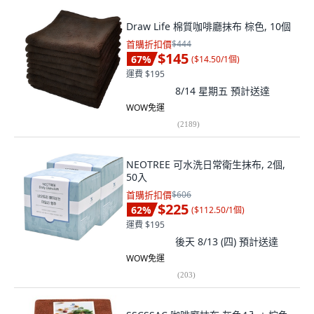
Draw Life 棉質咖啡廳抹布 棕色, 10個
首購折扣價
$444
$145
67
%
(
$14.50/1個
)
運費 $195
8/14 星期五
預計送達
WOW免運
(
2189
)
NEOTREE 可水洗日常衛生抹布, 2個,
50入
首購折扣價
$606
$225
62
%
(
$112.50/1個
)
運費 $195
後天 8/13 (四)
預計送達
WOW免運
(
203
)