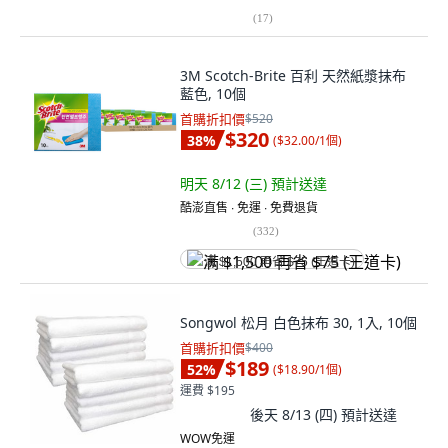
(
17
)
3M Scotch-Brite 百利 天然紙漿抹布
藍色, 10個
首購折扣價
$520
$320
38
%
(
$32.00/1個
)
明天 8/12 (三)
預計送達
酷澎直售 ∙ 免運 ∙ 免費退貨
(
332
)
满 $1,500 再省 $75 (王道卡)
Songwol 松月 白色抹布 30, 1入, 10個
首購折扣價
$400
$189
52
%
(
$18.90/1個
)
運費 $195
後天 8/13 (四)
預計送達
WOW免運