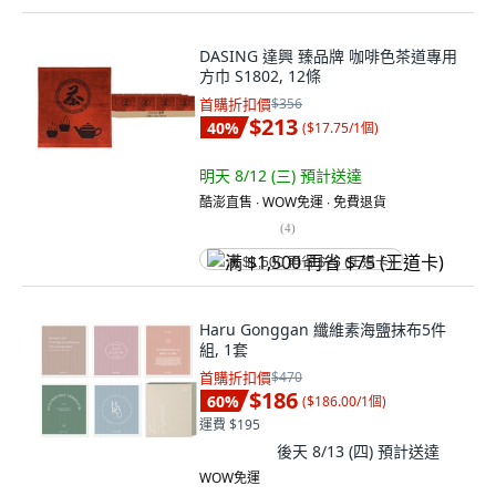
DASING 達興 臻品牌 咖啡色茶道專用
方巾 S1802, 12條
首購折扣價
$356
$213
40
%
(
$17.75/1個
)
明天 8/12 (三)
預計送達
酷澎直售 ∙ WOW免運 ∙ 免費退貨
(
4
)
满 $1,500 再省 $75 (王道卡)
Haru Gonggan 纖維素海鹽抹布5件
組, 1套
首購折扣價
$470
$186
60
%
(
$186.00/1個
)
運費 $195
後天 8/13 (四)
預計送達
WOW免運