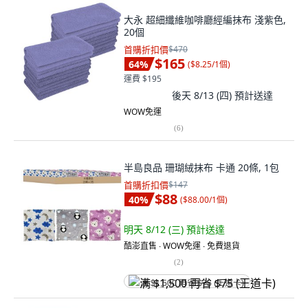
大永 超細纖維咖啡廳經編抹布 淺紫色,
20個
首購折扣價
$470
$165
64
%
(
$8.25/1個
)
運費 $195
後天 8/13 (四)
預計送達
WOW免運
(
6
)
半島良品 珊瑚絨抹布 卡通 20條, 1包
首購折扣價
$147
$88
40
%
(
$88.00/1個
)
明天 8/12 (三)
預計送達
酷澎直售 ∙ WOW免運 ∙ 免費退貨
(
2
)
满 $1,500 再省 $75 (王道卡)