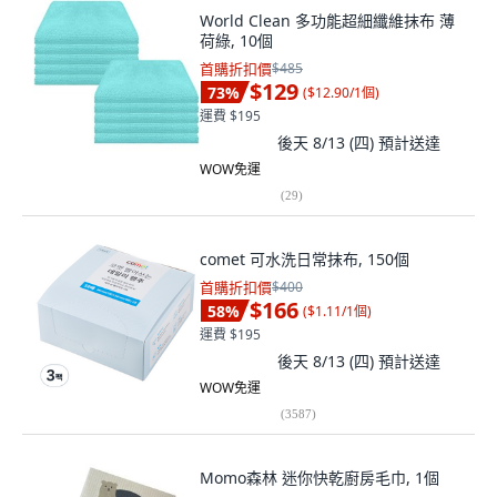
World Clean 多功能超細纖維抹布 薄
荷綠, 10個
首購折扣價
$485
$129
73
%
(
$12.90/1個
)
運費 $195
後天 8/13 (四)
預計送達
WOW免運
(
29
)
comet 可水洗日常抹布, 150個
首購折扣價
$400
$166
58
%
(
$1.11/1個
)
運費 $195
後天 8/13 (四)
預計送達
WOW免運
(
3587
)
Momo森林 迷你快乾廚房毛巾, 1個