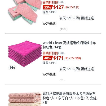
首購折扣價
$287
$127
55
%
(
$6.35/1個
)
運費 $195
後天 8/13 (四)
預計送達
WOW免運
(
1537
)
World Clean 高級經編超細纖維抹布
粉紅色, 14個
首購折扣價
$286
$171
40
%
(
$12.22/1個
)
運費 $195
後天 8/13 (四)
預計送達
WOW免運
(
31
)
鬆餅格超細纖維廚房吸水多用途抹布
粉色2入 + 象牙白2入 + 灰色1入 套組,
2套