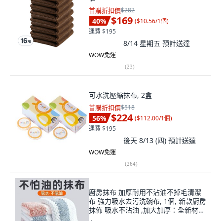
首購折扣價
$282
$169
40
%
(
$10.56/1個
)
運費 $195
8/14 星期五
預計送達
WOW免運
(
23
)
可水洗壓縮抹布, 2盒
首購折扣價
$518
$224
56
%
(
$112.00/1個
)
運費 $195
後天 8/13 (四)
預計送達
WOW免運
(
264
)
廚房抹布 加厚耐用不沾油不掉毛清潔
布 強力吸水去污洗碗布, 1個, 新款廚房
抹佈 吸水不沾油 ,加大加厚：全新材質
10條裝 搶購中