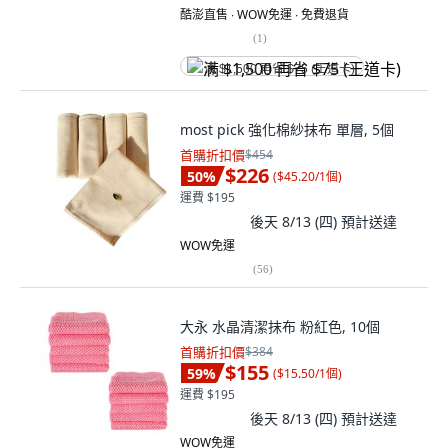
酷澎直售 ∙ WOW免運 ∙ 免費退貨
(
1
)
满 $1,500 再省 $75 (王道卡)
most pick 強化棉紗抹布 單層, 5個
首購折扣價
$454
$226
50
%
(
$45.20/1個
)
運費 $195
後天 8/13 (四)
預計送達
WOW免運
(
56
)
大永 水晶清潔抹布 粉紅色, 10個
首購折扣價
$384
$155
59
%
(
$15.50/1個
)
運費 $195
後天 8/13 (四)
預計送達
WOW免運