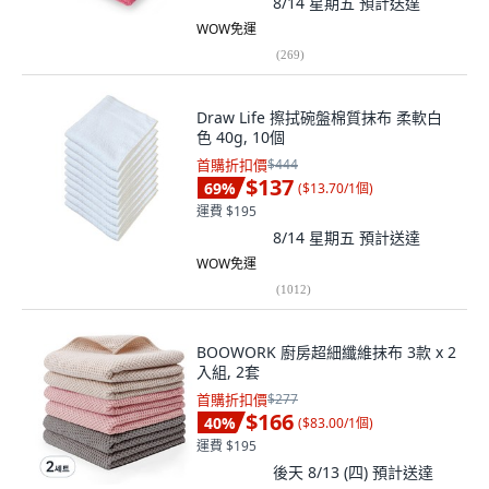
8/14 星期五
預計送達
WOW免運
(
269
)
Draw Life 擦拭碗盤棉質抹布 柔軟白
色 40g, 10個
首購折扣價
$444
$137
69
%
(
$13.70/1個
)
運費 $195
8/14 星期五
預計送達
WOW免運
(
1012
)
BOOWORK 廚房超細纖維抹布 3款 x 2
入組, 2套
首購折扣價
$277
$166
40
%
(
$83.00/1個
)
運費 $195
後天 8/13 (四)
預計送達