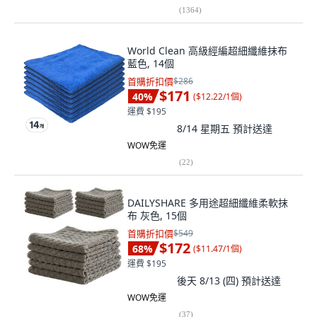
(
1364
)
World Clean 高級經編超細纖維抹布
藍色, 14個
首購折扣價
$286
$171
40
%
(
$12.22/1個
)
運費 $195
8/14 星期五
預計送達
WOW免運
(
22
)
DAILYSHARE 多用途超細纖維柔軟抹
布 灰色, 15個
首購折扣價
$549
$172
68
%
(
$11.47/1個
)
運費 $195
後天 8/13 (四)
預計送達
WOW免運
(
37
)