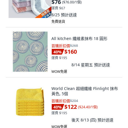
$76
(
$76.00/1個
)
運費 $67
8/25
預計送達
免費退貨
All kitchen 纖維素抹布 18 圓形
首購折扣價
$268
$160
40
%
運費 $195
8/14 星期五
預計送達
WOW免運
World Clean 超細纖維 Flinlight 抹布
黃色, 5個
首購折扣價
$204
$122
40
%
(
$24.40/1個
)
運費 $195
後天 8/13 (四)
預計送達
WOW免運