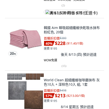
(
2
)
满 $1,500 再省 $75 (王道卡)
韓國 Aim 瞬吸超細纖維快乾吸水抹布
粉紅色, 20個
首購折扣價
$380
$228
40
%
(
$11.40/1個
)
運費 $195
後天 8/13 (四)
預計送達
WOW免運
(
15
)
World Clean 超細纖維咖啡廳抹布 灰
色10入 + 深棕色10入 組, 1套
首購折扣價
$498
$213
57
%
(
$213.00/1個
)
運費 $195
8/14 星期五
預計送達