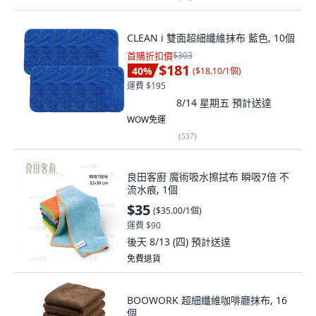
CLEAN i 雙面超細纖維抹布 藍色, 10個
首購折扣價
$303
$181
40
%
(
$18.10/1個
)
運費 $195
8/14 星期五
預計送達
WOW免運
(
537
)
良田客廚 魔術吸水擦拭布 瞬吸7倍 不
流水痕, 1個
$35
(
$35.00/1個
)
運費 $90
後天 8/13 (四)
預計送達
免費退貨
BOOWORK 超細纖維咖啡廳抹布, 16
個