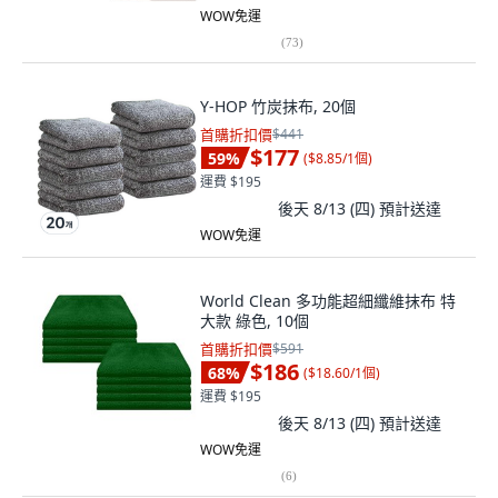
WOW免運
(
73
)
Y-HOP 竹炭抹布, 20個
首購折扣價
$441
$177
59
%
(
$8.85/1個
)
運費 $195
後天 8/13 (四)
預計送達
WOW免運
World Clean 多功能超細纖維抹布 特
大款 綠色, 10個
首購折扣價
$591
$186
68
%
(
$18.60/1個
)
運費 $195
後天 8/13 (四)
預計送達
WOW免運
(
6
)