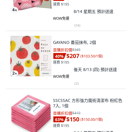
運費 $195
8/14 星期五
預計送達
WOW免運
(
54
)
GAYANO 番茄抹布, 2個
首購折扣價
$345
$207
40
%
(
$103.50/1個
)
運費 $195
後天 8/13 (四)
預計送達
WOW免運
(
2
)
SSCSSAC 方形強力魔術清潔布 粉紅色
7入, 1個
首購折扣價
$410
$150
63
%
(
$150.00/1個
)
運費 $195