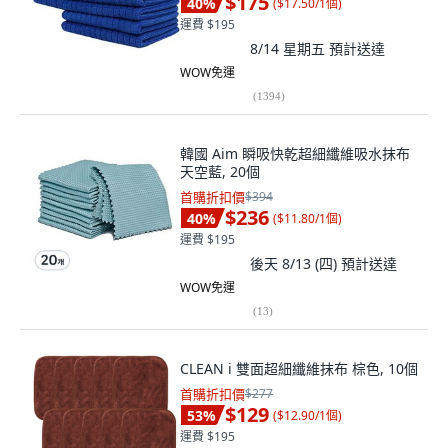
$175
40
%
(
$17.50/1個
)
運費 $195
8/14 星期五
預計送達
WOW免運
(
1394
)
韓國 Aim 瞬吸快乾超細纖維吸水抹布
天空藍, 20個
首購折扣價
$394
$236
40
%
(
$11.80/1個
)
運費 $195
後天 8/13 (四)
預計送達
WOW免運
(
13
)
CLEAN i 雙面超細纖維抹布 棕色, 10個
首購折扣價
$277
$129
53
%
(
$12.90/1個
)
運費 $195