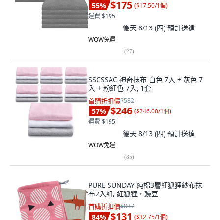
$175
55
%
(
$17.50/1個
)
運費 $195
後天 8/13 (四)
預計送達
WOW免運
(
27
)
SSCSSAC 神奇抹布 白色 7入 + 灰色 7
入 + 粉紅色 7入, 1套
首購折扣價
$582
$246
57
%
(
$246.00/1個
)
運費 $195
後天 8/13 (四)
預計送達
WOW免運
(
85
)
PURE SUNDAY 純棉3層紅狐狸紗布抹
布2入組, 紅狐狸，豌豆
首購折扣價
$837
$131
84
%
(
$32.75/1個
)