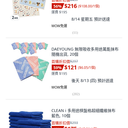
首購折扣價
$216
56
%
(
$108.00/1個
)
運費 $195
8/14 星期五
預計送達
WOW免運
(
11
)
DAEYOUNG 無限吸收多用途萬能抹布
隨機出貨, 20個
首購折扣價
$297
$121
59
%
(
$6.05/1個
)
運費 $195
後天 8/13 (四)
預計送達
WOW免運
(
202
)
CLEAN i 多用途棋盤格超細纖維抹布
藍色, 10個
首購折扣價
$293