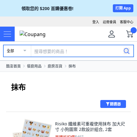
領取您的
$200
首購優惠卷!
打開 App
登入
註冊會員
客服中心
全部
酷澎首頁
餐廚用品
廚房百貨
抹布
抹布
篩選器
Risiko 纖維素可重複使用抹布 加大尺
寸 小狗圖案 2款設計組合, 2套
$497