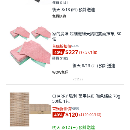
運費 $141
後天 8/13 (四)
預計送達
免費退貨
家的魔法 超細纖維天鵝絨雙面抹布, 30
個
首購折扣價
$379
$227
40
%
(
$7.57/1個
)
運費 $195
後天 8/13 (四)
預計送達
WOW免運
(
3119
)
CHARRY 強利 萬用抹布 咖色條紋 70g
50條, 1包
首購折扣價
$200
$120
40
%
(
$120.00/1個
)
明天 8/12 (三)
預計送達