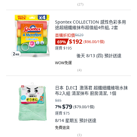
(
27
)
Spontex COLLECTION 感性色彩多用
途超細纖維抹布超值組4件組, 2套
首購折扣價
$629
$192
69
%
(
$96.00/1個
)
運費 $195
後天 8/13 (四)
預計送達
WOW免運
(
4
)
日本【LEC】激落君 超纖細纖維吸水抹
布2入組 清潔抹布 廚房清潔, 1個
$85
$79
7
%
(
$79.00/1個
)
運費 $75
8/14 星期五
預計送達
免費退貨
(
1
)