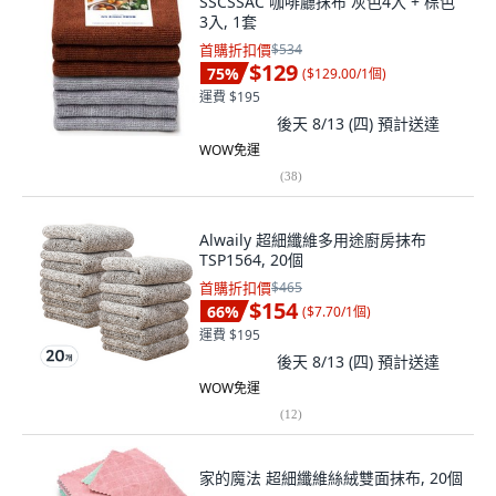
SSCSSAC 咖啡廳抹布 灰色4入 + 棕色
3入, 1套
首購折扣價
$534
$129
75
%
(
$129.00/1個
)
運費 $195
後天 8/13 (四)
預計送達
WOW免運
(
38
)
Alwaily 超細纖維多用途廚房抹布
TSP1564, 20個
首購折扣價
$465
$154
66
%
(
$7.70/1個
)
運費 $195
後天 8/13 (四)
預計送達
WOW免運
(
12
)
家的魔法 超細纖維絲絨雙面抹布, 20個