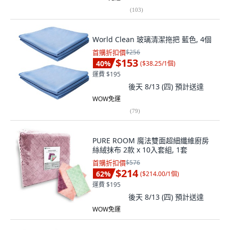
(
103
)
World Clean 玻璃清潔拖把 藍色, 4個
首購折扣價
$256
$153
40
%
(
$38.25/1個
)
運費 $195
後天 8/13 (四)
預計送達
WOW免運
(
79
)
PURE ROOM 魔法雙面超細纖維廚房
絲絨抹布 2款 x 10入套組, 1套
首購折扣價
$576
$214
62
%
(
$214.00/1個
)
運費 $195
後天 8/13 (四)
預計送達
WOW免運