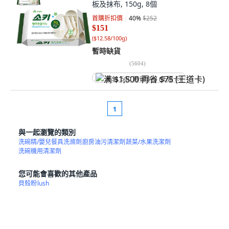
板及抹布, 150g, 8個
首購折扣價
40
%
$252
$151
(
$12.58/100g
)
暫時缺貨
(
5604
)
满 $1,500 再省 $75 (王道卡)
1
與一起瀏覽的類別
洗碗精/嬰兒餐具洗滌劑
廚房油污清潔劑
蔬菜/水果洗潔劑
洗碗機用清潔劑
您可能會喜歡的其他產品
貝殼粉
lush