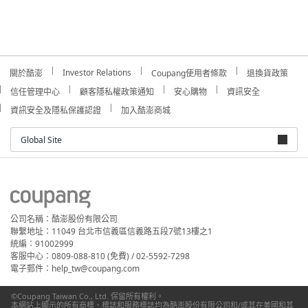
Investor Relations
關於酷澎
Coupang使用者條款
退換貨政策
信任管理中心
顧客隱私權政策通知
安心購物
資訊安全
資訊安全及隱私保護認證
加入酷澎商城
Global Site
公司名稱：酷澎股份有限公司
聯繫地址：11049 台北市信義區信義路五段7號13樓之1
統編：91002999
客服中心：0809-088-810 (免費) / 02-5592-7298
電子郵件：help_tw@coupang.com
©Coupang Taiwan Co., Ltd. 保留所有權利。
本網站上顯示的所有商標、標誌和服務標誌均為酷澎股份有限公司和/或其在美國和其