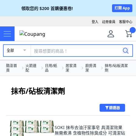
領取您的
$200
首購優惠卷!
打開 App
登入
註冊會員
客服中心
全部
酷澎首
火箭速
日用/紙
居家清
廚房清
抹布/砧板清潔
頁
配
品
潔
潔
劑
抹布/砧板清潔劑
篩選器
SOKI 抹布去油汙家事皂 具清潔效果
無需煮沸 含植物性除臭成分 可清潔砧