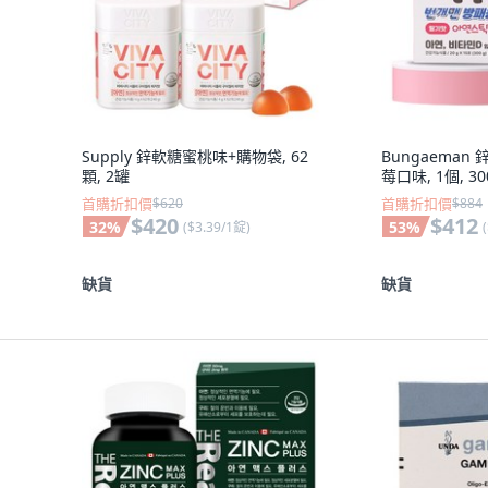
Supply 鋅軟糖蜜桃味+購物袋, 62
Bungaeman
顆, 2罐
莓口味, 1個, 30
首購折扣價
$620
首購折扣價
$884
$420
$412
32
%
53
%
(
$3.39/1錠
)
(
缺貨
缺貨