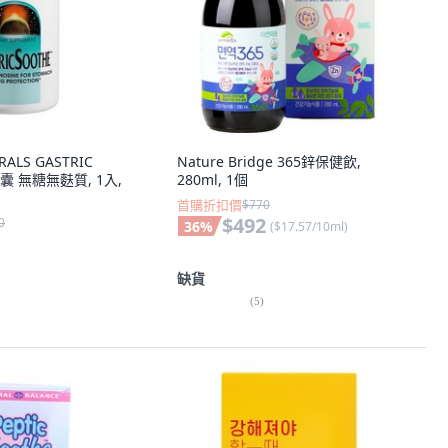
RALS GASTRIC
Nature Bridge 365鋅保健飲,
囊 無糖無麩質, 1入,
280ml, 1個
首購折扣價
$770
$492
0
36
%
(
$17.57/10ml
)
缺貨
(
5
)