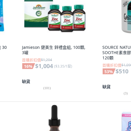
 30
Jamieson 健美生 鋅禮盒組, 100顆,
SOURCE NATU
3罐
SOOTHE素食膠
120顆
首購折扣價
$1,204
$1,004
首購折扣價
$1,09
16
%
(
$3.35/1錠
)
$510
53
%
缺貨
缺貨
(
101
)
(
3
)