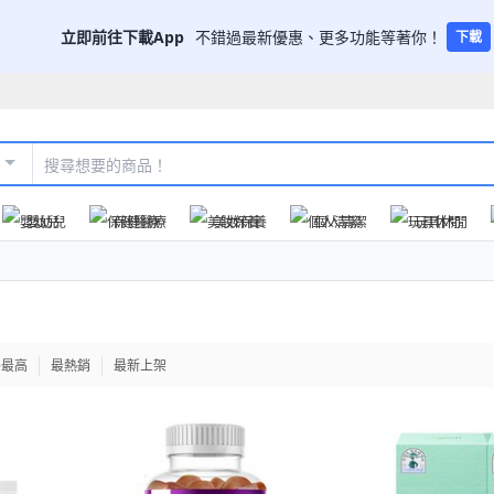
立即前往下載App
不錯過最新優惠、更多功能等著你！
下載
嬰幼兒
保健醫療
美妝保養
個人清潔
玩具休閒
格最高
最熱銷
最新上架