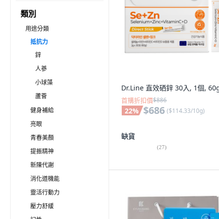
類別
用途分類
抵抗力
鋅
人蔘
小球藻
Dr.Line 直效硒鋅 30入, 1個, 60
蘆薈
首購折扣價
$886
$686
健身補給
22
%
(
$114.33/10g
)
亮眼
缺貨
青春美顏
(
27
)
提振精神
新陳代謝
消化道機能
靈活行動力
壓力舒緩