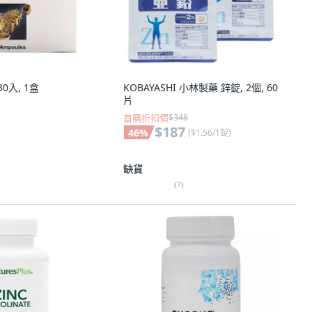
30入, 1盒
KOBAYASHI 小林製藥 鋅錠, 2個, 60
片
首購折扣價
$348
$187
46
%
(
$1.56/1錠
)
缺貨
(
7
)