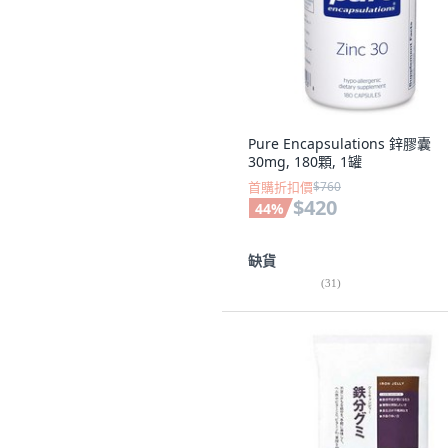
Pure Encapsulations 鋅膠囊
30mg, 180顆, 1罐
首購折扣價
$760
$420
44
%
缺貨
(
31
)