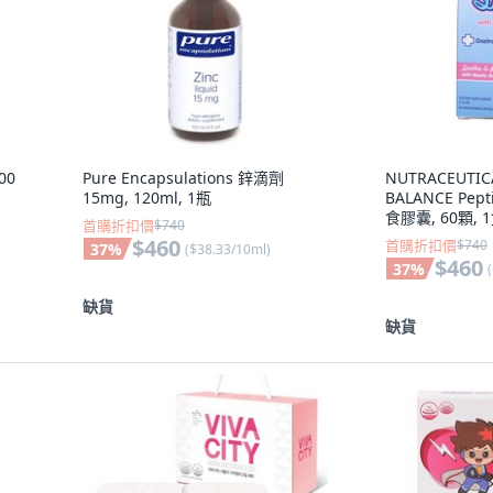
000
Pure Encapsulations 鋅滴劑
NUTRACEUTIC
15mg, 120ml, 1瓶
BALANCE Pe
食膠囊, 60顆, 
首購折扣價
$740
$460
首購折扣價
$740
37
%
(
$38.33/10ml
)
$460
37
%
(
缺貨
缺貨