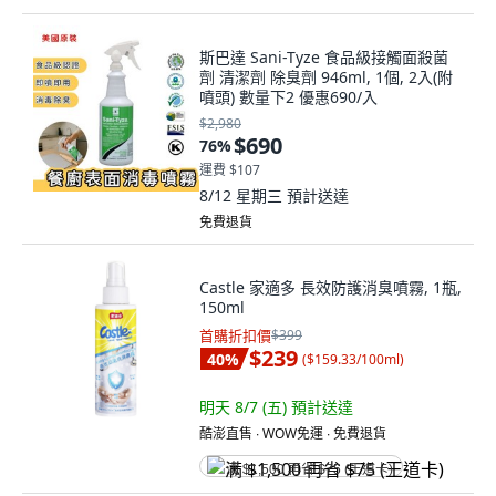
斯巴達 Sani-Tyze 食品級接觸面殺菌
劑 清潔劑 除臭劑 946ml, 1個, 2入(附
噴頭) 數量下2 優惠690/入
$2,980
$690
76
%
運費 $107
8/12 星期三
預計送達
免費退貨
Castle 家適多 長效防護消臭噴霧, 1瓶,
150ml
首購折扣價
$399
$239
40
%
(
$159.33/100ml
)
明天 8/7 (五)
預計送達
酷澎直售 ∙ WOW免運 ∙ 免費退貨
满 $1,500 再省 $75 (王道卡)