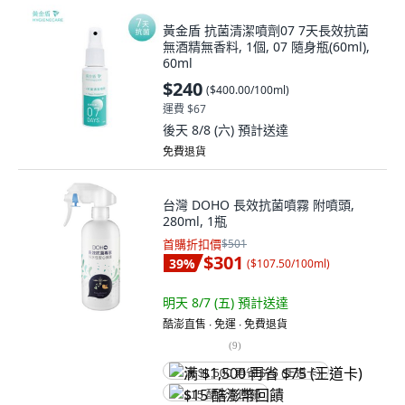
黃金盾 抗菌清潔噴劑07 7天長效抗菌
無酒精無香料, 1個, 07 隨身瓶(60ml),
60ml
$240
(
$400.00/100ml
)
運費 $67
後天 8/8 (六)
預計送達
免費退貨
台灣 DOHO 長效抗菌噴霧 附噴頭,
280ml, 1瓶
首購折扣價
$501
$301
39
%
(
$107.50/100ml
)
明天 8/7 (五)
預計送達
酷澎直售 ∙ 免運 ∙ 免費退貨
(
9
)
满 $1,500 再省 $75 (王道卡)
$15 酷澎幣回饋