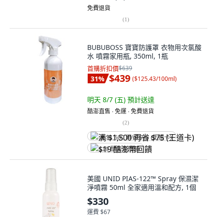
免費退貨
(
1
)
BUBUBOSS 寶寶防護罩 衣物用次氯酸
水 噴霧家用瓶, 350ml, 1瓶
首購折扣價
$639
$439
31
%
(
$125.43/100ml
)
明天 8/7 (五)
預計送達
酷澎直售 ∙ 免運 ∙ 免費退貨
(
2
)
满 $1,500 再省 $75 (王道卡)
$19 酷澎幣回饋
美國 UNID PIAS-122™ Spray 保濕潔
淨噴霧 50ml 全家適用溫和配方, 1個
$330
運費 $67