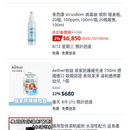
來而康 VirusBom 病毒崩 噴劑 隨身瓶,
20個, 100ppm,100ml/瓶 20瓶販售,
100ml
折扣後價格
$7,000
$6,850
2
%
(
$342.50/100ml
)
8/12 星期三
預計送達
免運 ∙ 免費退貨
Aether依鈦 居家防護補充液 750ml 德
國進口 歐盟認證 長效潔淨 溫和適用嬰
幼兒, 1個
$880
$680
22
%
後天 8/8 (六)
預計送達
免運 ∙ 免費退貨
廣用型保濕制菌劑 水溶性配方 延長產