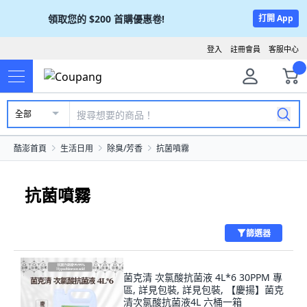
領取您的
$200
首購優惠卷!
打開 App
登入
註冊會員
客服中心
全部
酷澎首頁
生活日用
除臭/芳香
抗菌噴霧
抗菌噴霧
篩選器
菌克清 次氯酸抗菌液 4L*6 30PPM 專
區, 詳見包裝, 詳見包裝, 【慶揚】菌克
清次氯酸抗菌液4L 六桶一箱