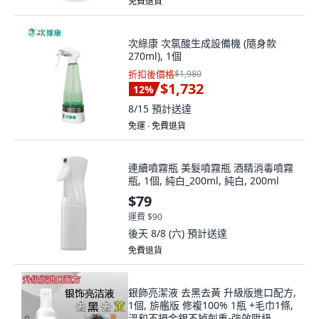
免費退貨
次綠康 次氯酸生成設備機 (隨身款
270ml), 1個
折扣後價格
$1,980
$1,732
12
%
8/15
預計送達
免運 ∙ 免費退貨
連續噴霧瓶 美髮噴霧瓶 酒精消毒噴霧
瓶, 1個, 純白_200ml, 純白, 200ml
$79
運費 $90
後天 8/8 (六)
預計送達
免費退貨
銀飾亮潔液 去黑去黃 升級版進口配方,
1個, 旂艦版 修複100% 1瓶 +毛巾1條,
溫和不損金銀不掉剋重-強效陞級