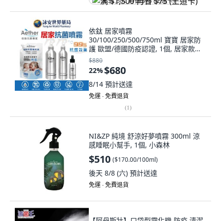
满 $1,500 再省 $75 (王道卡)
依鈦 居家噴霧
30/100/250/500/750ml 寶寶 居家防
護 歐盟/德國防疫認證, 1個, 居家款
500ml
$880
$680
22
%
8/14
預計送達
免運 ∙ 免費退貨
(
1
)
NI&ZP 純境 舒涼好夢噴霧 300ml 涼
感睡眠小幫手, 1個, 小森林
$510
(
$170.00/100ml
)
後天 8/8 (六)
預計送達
免運 ∙ 免費退貨
【阿母斯壯】口袋型霧化機 防疫 清潔