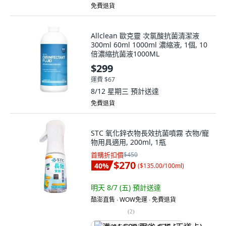
免費退貨
Allclean 歐克靈 次氯酸抗菌清潔液
300ml 60ml 1000ml 濃縮液, 1個, 10
倍濃縮抗菌液1000ML
$299
運費 $67
8/12 星期三
預計送達
免費退貨
STC 氧化鋅衣物長效抗菌噴霧 衣物/寵
物用具適用, 200ml, 1瓶
首購折扣價
$450
$270
40
%
(
$135.00/100ml
)
明天 8/7 (五)
預計送達
酷澎直售 ∙ WOW免運 ∙ 免費退貨
(
2
)