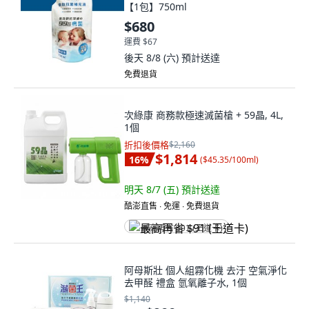
【1包】750ml
$680
運費 $67
後天 8/8 (六)
預計送達
免費退貨
次綠康 商務款極速滅菌槍 + 59晶, 4L,
1個
折扣後價格
$2,160
$1,814
16
%
(
$45.35/100ml
)
明天 8/7 (五)
預計送達
酷澎直售 ∙ 免運 ∙ 免費退貨
最高再省 $91 (王道卡)
阿母斯壯 個人組霧化機 去汙 空氣淨化
去甲醛 禮盒 氫氧離子水, 1個
$1,140