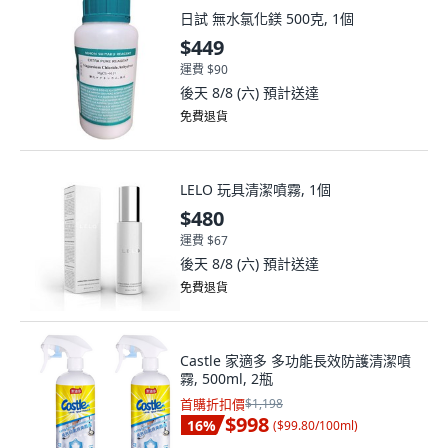
日試 無水氯化鎂 500克, 1個
$449
運費 $90
後天 8/8 (六)
預計送達
免費退貨
LELO 玩具清潔噴霧, 1個
$480
運費 $67
後天 8/8 (六)
預計送達
免費退貨
Castle 家適多 多功能長效防護清潔噴
霧, 500ml, 2瓶
首購折扣價
$1,198
$998
16
%
(
$99.80/100ml
)