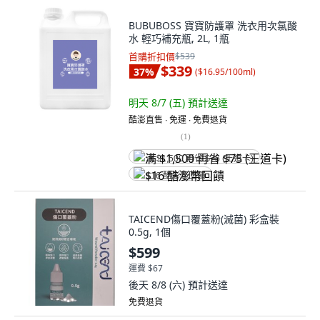
BUBUBOSS 寶寶防護罩 洗衣用次氯酸
水 輕巧補充瓶, 2L, 1瓶
首購折扣價
$539
$339
37
%
(
$16.95/100ml
)
明天 8/7 (五)
預計送達
酷澎直售 ∙ 免運 ∙ 免費退貨
(
1
)
满 $1,500 再省 $75 (王道卡)
$16 酷澎幣回饋
TAICEND傷口覆蓋粉(滅菌) 彩盒裝
0.5g, 1個
$599
運費 $67
後天 8/8 (六)
預計送達
免費退貨