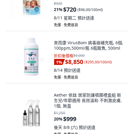
$920
$720
21
%
(
$96.00/100ml
)
8/11 星期二
預計送達
免運 ∙ 免費退貨
來而康 VirusBom 病毒崩補充瓶, 6個,
100ppm,500ml/瓶 6瓶販售, 500ml
折扣後價格
$9,000
$8,850
1
%
(
$295.00/100ml
)
8/14
預計送達
免運 ∙ 免費退貨
Aether 依鈦 居家防護噴霧禮盒組 新
生兒/年節適用 長效溫和 不刺激皮膚,
1個, 無盒
$1,250
$999
20
%
後天 8/8 (六)
預計送達