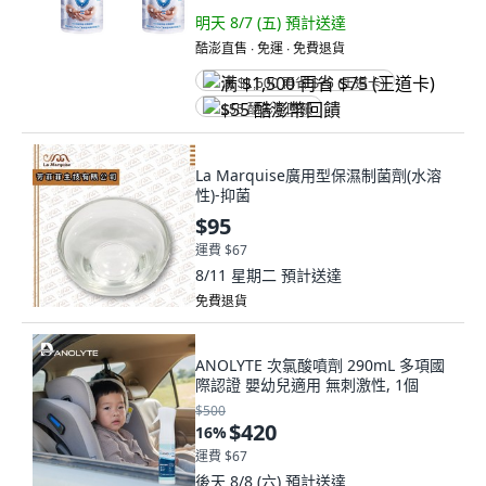
明天 8/7 (五)
預計送達
酷澎直售 ∙ 免運 ∙ 免費退貨
满 $1,500 再省 $75 (王道卡)
$55 酷澎幣回饋
La Marquise廣用型保濕制菌劑(水溶
性)-抑菌
$95
運費 $67
8/11 星期二
預計送達
免費退貨
ANOLYTE 次氯酸噴劑 290mL 多項國
際認證 嬰幼兒適用 無刺激性, 1個
$500
$420
16
%
運費 $67
後天 8/8 (六)
預計送達