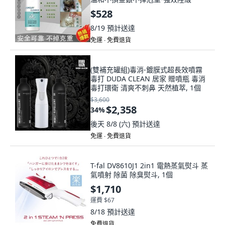
$528
8/19
預計送達
免運 ∙ 免費退貨
(雙補充罐組)毒消-鍍膜式超長效噴霧
毒打 DUDA CLEAN 居家 贈噴瓶 毒消
毒打環衛 清爽不刺鼻 天然植萃, 1個
$3,600
$2,358
34
%
後天 8/8 (六)
預計送達
免運 ∙ 免費退貨
T-fal DV8610J1 2in1 電熱蒸氣熨斗 蒸
氣噴射 除菌 除臭熨斗, 1個
$1,710
運費 $67
8/18
預計送達
免費退貨