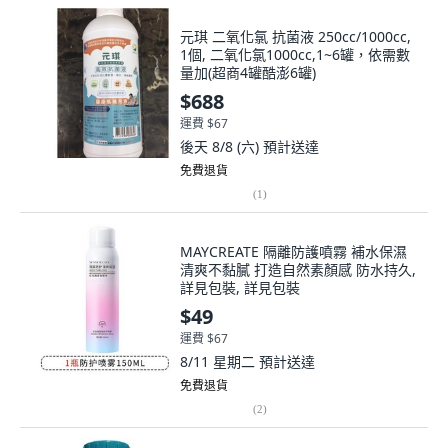
元琪 二氧化氯 抗菌液 250cc/1000cc,
1個, 二氧化氯1000cc,1~6罐，依需數
量加(超商4罐酷澎6罐)
$688
運費 $67
後天 8/8 (六)
預計送達
免費退貨
(
1
)
MAYCREATE 隔離防護噴霧 補水保濕
清爽不黏膩 打造自然素顏感 防水持久,
詳見包裝, 詳見包裝
$49
運費 $67
8/11 星期二
預計送達
免費退貨
(
2
)