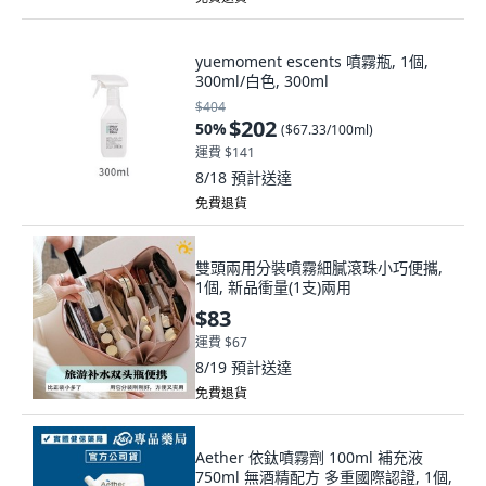
yuemoment escents 噴霧瓶, 1個,
300ml/白色, 300ml
$404
$202
50
%
(
$67.33/100ml
)
運費 $141
8/18
預計送達
免費退貨
雙頭兩用分裝噴霧細膩滾珠小巧便攜,
1個, 新品衝量(1支)兩用
$83
運費 $67
8/19
預計送達
免費退貨
Aether 依鈦噴霧劑 100ml 補充液
750ml 無酒精配方 多重國際認證, 1個,