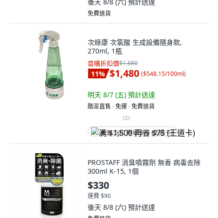
後天 8/8 (六)
預計送達
免費退貨
次綠康 次氯酸 生成設備隨身款,
270ml, 1瓶
首購折扣價
$1,680
$1,480
11
%
(
$548.15/100ml
)
明天 8/7 (五)
預計送達
酷澎直售 ∙ 免運 ∙ 免費退貨
(
2
)
满 $1,500 再省 $75 (王道卡)
PROSTAFF 消臭噴霧劑 無香 病毒去除
300ml K-15, 1個
$330
運費 $90
後天 8/8 (六)
預計送達