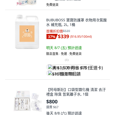
免費退貨
BUBUBOSS 寶寶防護罩 衣物用次氯酸
水 補充瓶, 2L, 1桶
首購折扣價
$539
$339
37
%
(
$16.95/100ml
)
明天 8/7 (五)
預計送達
酷澎直售 ∙ 免運 ∙ 免費退貨
(
1
)
满 $1,500 再省 $75 (王道卡)
$16 酷澎幣回饋
【阿母斯壯】口袋型霧化機 清潔 去汙
禮盒 除臭 氫氧離子水, 1個
$800
運費 $67
後天 8/8 (六)
預計送達