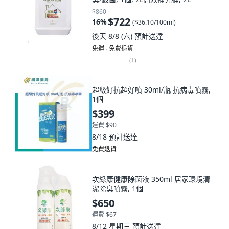
$860
$722
16
%
(
$36.10/100ml
)
後天 8/8 (六)
預計送達
免運 ∙ 免費退貨
(
1
)
超級好抗超好噴 30ml/瓶 抗病毒噴霧,
1個
$399
運費 $90
8/18
預計送達
免費退貨
次綠康健康除菌液 350ml 居家環境清
潔除臭噴霧, 1個
$650
運費 $67
8/12 星期三
預計送達