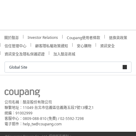
Investor Relations
關於酷澎
Coupang使用者條款
退換貨政策
信任管理中心
顧客隱私權政策通知
安心購物
資訊安全
資訊安全及隱私保護認證
加入酷澎商城
Global Site
公司名稱：酷澎股份有限公司
聯繫地址：11049 台北市信義區信義路五段7號13樓之1
統編：91002999
客服中心：0809-088-810 (免費) / 02-5592-7298
電子郵件：help_tw@coupang.com