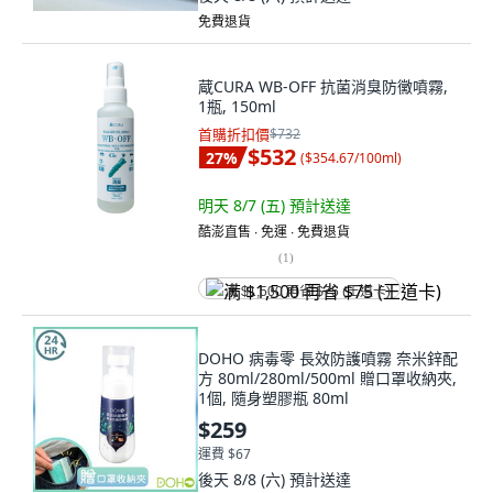
免費退貨
蔵CURA WB-OFF 抗菌消臭防黴噴霧,
1瓶, 150ml
首購折扣價
$732
$532
27
%
(
$354.67/100ml
)
明天 8/7 (五)
預計送達
酷澎直售 ∙ 免運 ∙ 免費退貨
(
1
)
满 $1,500 再省 $75 (王道卡)
DOHO 病毒零 長效防護噴霧 奈米鋅配
方 80ml/280ml/500ml 贈口罩收納夾,
1個, 隨身塑膠瓶 80ml
$259
運費 $67
後天 8/8 (六)
預計送達