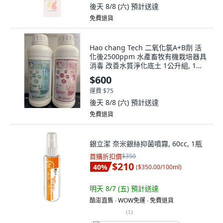
後天 8/8 (六)
預計送達
免費退貨
Hao chang Tech 二氧化氯A+B劑 活
化後2500ppm 水產畜牧有機栽培器具
消毒 改善水質淨化底土 1公升組, 1個,
A劑 1L + B劑 1L
$600
運費 $75
後天 8/8 (六)
預計送達
免費退貨
銀立潔 奈米銀絲抑菌噴霧, 60cc, 1瓶
首購折扣價
$350
$210
40
%
(
$350.00/100ml
)
明天 8/7 (五)
預計送達
酷澎直售 ∙ WOW免運 ∙ 免費退貨
(
1
)