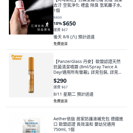
去汙 空氣淨化 禮盒 除臭 氫氧離子水,
1個
$800
$650
18
%
運費 $67
後天 8/8 (六)
預計送達
免費退貨
【PanzerGlass 丹麥】歐盟認證天然
抗菌清潔噴霧 (8ml/Spray Twice A
Day/適用所有螢幕), 詳見包裝, 詳見包
裝
$290
運費 $67
8/11 星期二
預計送達
免費退貨
Aether依鈦 居家防護液補充包 德國進
口 歐盟認證 長效溫和 嬰幼兒適用
750ml, 1個