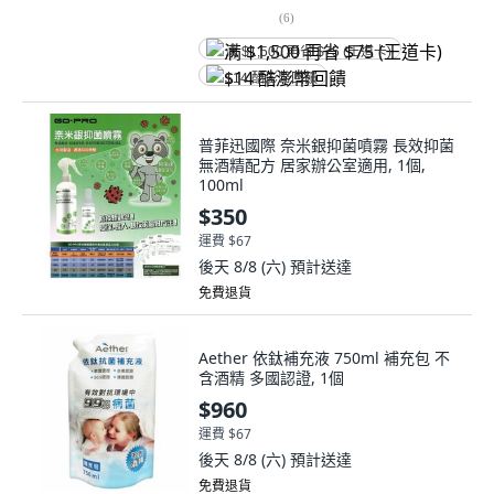
(
6
)
满 $1,500 再省 $75 (王道卡)
$14 酷澎幣回饋
普菲迅國際 奈米銀抑菌噴霧 長效抑菌
無酒精配方 居家辦公室適用, 1個,
100ml
$350
運費 $67
後天 8/8 (六)
預計送達
免費退貨
Aether 依鈦補充液 750ml 補充包 不
含酒精 多國認證, 1個
$960
運費 $67
後天 8/8 (六)
預計送達
免費退貨