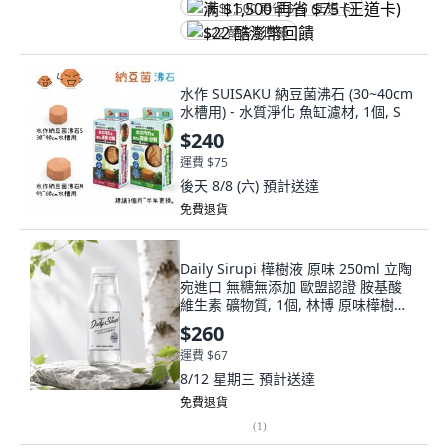
满 $1,500 再省 $75 (王道卡)
$22 酷澎幣回饋
水作 SUISAKU 納豆菌沸石 (30~40cm
水槽用) - 水質淨化 魚缸濾材, 1個, S
$240
運費 $75
後天 8/8 (六)
預計送達
免費退貨
Daily Sirupi 樺樹液 原味 250ml 立陶
宛進口 無糖無添加 歐盟認證 胺基酸
維生素 礦物質, 1個, 林博 原味樺樹液
250ml 立陶宛
$260
運費 $67
8/12 星期三
預計送達
免費退貨
(
1
)