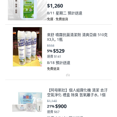
$1,260
8/11 星期二
預計送達
免運 ∙ 免費退貨
來舒 噴霧抗菌清潔劑 清爽亞麻 510克
X3入, 1瓶
$558
$529
5
%
運費 $141
8/18
預計送達
免費退貨
(
5
)
【阿母斯壯】個人組霧化機 清潔 去汙
空氣淨化 禮盒 除臭 氫氧離子水, 1個
$1,140
$900
21
%
運費 $67