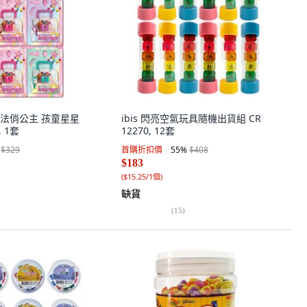
ju 魔法俏公主 孩童星星
ibis 閃亮空氣玩具隨機出貨組 CR
 1套
12270, 12套
$329
首購折扣價
55
%
$408
$183
(
$15.25/1個
)
缺貨
(
15
)