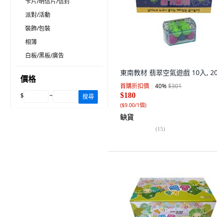
卡片/明信片/信封
派對/活動
裝飾/包裝
相簿
白板/黑板/廣告
東南教材 翡翠空氣遊戲 10入, 2
價格
首購折扣價
40
%
$301
$180
$
~
搜尋
(
$9.00/1個
)
缺貨
(
15
)