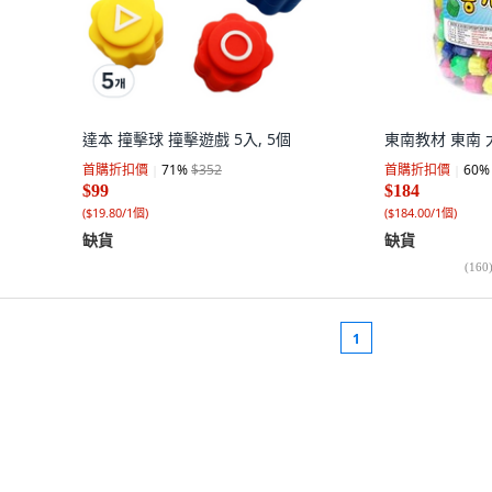
達本 撞擊球 撞擊遊戲 5入, 5個
東南教材 東南 
首購折扣價
71
%
$352
首購折扣價
60
%
$99
$184
(
$19.80/1個
)
(
$184.00/1個
)
缺貨
缺貨
(
160
1