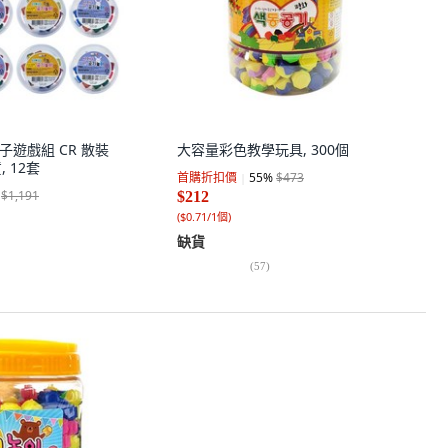
 抓石子遊戲組 CR 散裝
大容量彩色教學玩具, 300個
, 12套
首購折扣價
55
%
$473
$1,191
$212
(
$0.71/1個
)
缺貨
(
57
)