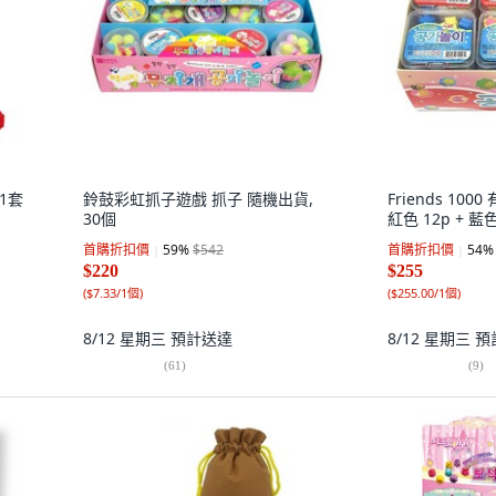
 1套
鈴鼓彩虹抓子遊戲 抓子 隨機出貨,
Friends 10
30個
紅色 12p + 藍色
首購折扣價
59
%
$542
首購折扣價
54
%
$220
$255
(
$7.33/1個
)
(
$255.00/1個
)
8/12 星期三
預計送達
8/12 星期三
預
(
61
)
(
9
)