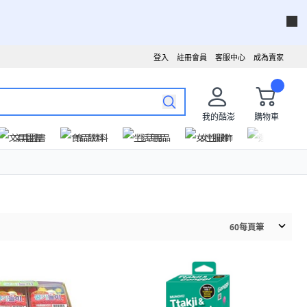
登入
註冊會員
客服中心
成為賣家
我的酷澎
購物車
文具圖書
食品飲料
生活用品
女性服飾
運動戶外
60
每頁筆