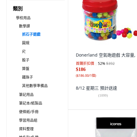
類別
學校用品
數學課
抓石子遊戲
圓規
尺
Donerland 空氣砲遊戲 大容量,
骰子
首購折扣價
52
%
$392
算盤
$186
(
$186.00/1個
)
鐵珠子
其他數學準備品
8/12 星期三
預計送達
筆記用品
(
1099
)
筆記本/紙製品
便條紙/手冊
學習用品組
資料整理