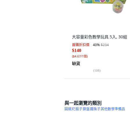
大容量彩色教學玩具 5入, 30組
首購折扣價
40
%
$234
$140
(
$4.67/1個
)
缺貨
(
108
)
與一起瀏覽的類別
圓規
尺
骰子
算盤
鐵珠子
其他數學準備品