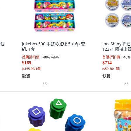
0個
Jukebox 500 手鼓彩虹球 5 x 6p 套
ibis Shiny
組, 1套
12271 隨機出貨
首購折扣價
40
%
$276
首購折扣價
40
%
$165
$714
(
$165.00/1個
)
(
$59.50/1個
)
缺貨
缺貨
(
1
)
(
2
)