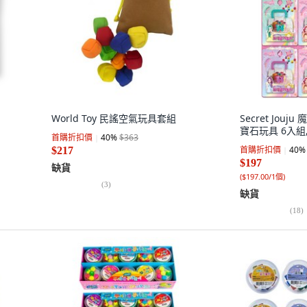
World Toy 民謠空氣玩具套組
Secret Jou
寶石玩具 6入組,
首購折扣價
40
%
$363
首購折扣價
40
%
$217
$197
缺貨
(
$197.00/1個
)
(
3
)
缺貨
(
18
)