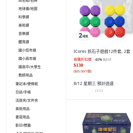
姓名貼/名牌
地球儀/地圖
科學課
美術課
音樂課
體育課
國小低年級
ICores 抓石子遊戲12件套, 2套
國小高年級
首購折扣價
40
%
$217
$130
國高中/大學生
(
$65.00/1個
)
教師用品
8/12 星期三
預計送達
筆記本/便條紙
(
111
)
日誌/手帳
活頁夾/文件夾
美術用品
書寫用品
影印/標籤