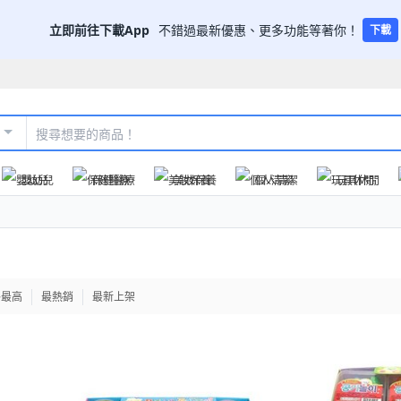
立即前往下載App
不錯過最新優惠、更多功能等著你！
下載
嬰幼兒
保健醫療
美妝保養
個人清潔
玩具休閒
格最高
最熱銷
最新上架