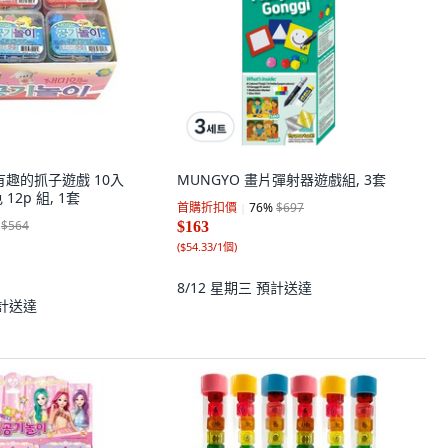
00 有趣的抓子遊戲 10入
MUNGYO 畫片彈射器遊戲組, 3套
 12p 組, 1套
首購折扣價
76
%
$697
$564
$163
(
$54.33/1個
)
8/12 星期三
預計送達
計送達