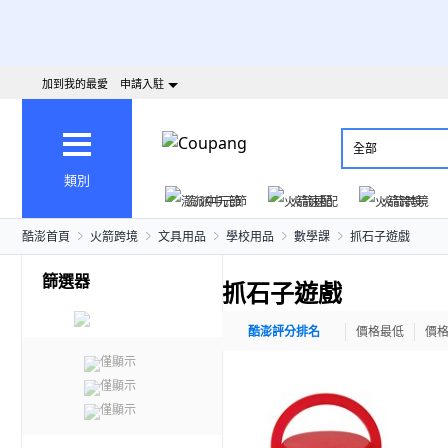
加到我的最愛
申請入駐
全部
類別
澎派中元節
火箭速配
火箭跨境
酷澎首頁
火箭跨境
文具用品
學校用品
數學課
抓石子遊戲
篩選器
抓石子遊戲
酷澎評分排名
價格最低
價
僅顯示
僅顯示
僅顯示