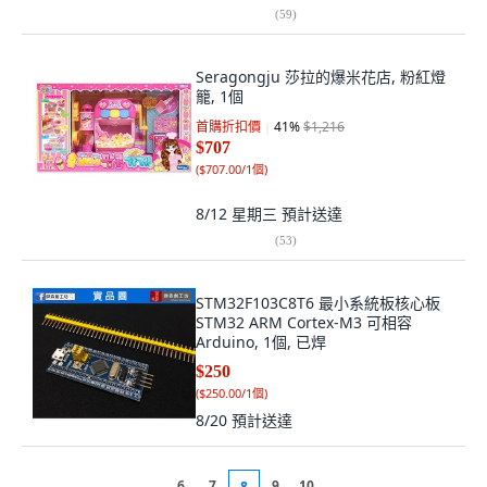
(
59
)
Seragongju 莎拉的爆米花店, 粉紅燈
籠, 1個
首購折扣價
41
%
$1,216
$707
(
$707.00/1個
)
8/12 星期三
預計送達
(
53
)
STM32F103C8T6 最小系統板核心板
STM32 ARM Cortex-M3 可相容
Arduino, 1個, 已焊
$250
(
$250.00/1個
)
8/20
預計送達
6
7
9
10
8