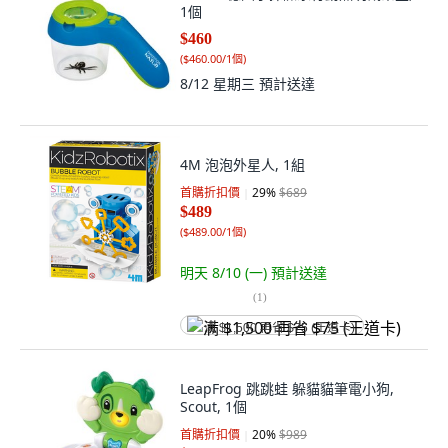
1個
$460
(
$460.00/1個
)
8/12 星期三
預計送達
4M 泡泡外星人, 1組
首購折扣價
29
%
$689
$489
(
$489.00/1個
)
明天 8/10 (一)
預計送達
(
1
)
满 $1,500 再省 $75 (王道卡)
LeapFrog 跳跳蛙 躲貓貓筆電小狗,
Scout, 1個
首購折扣價
20
%
$989