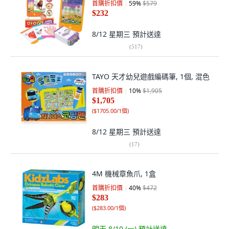
首購折扣價
59
%
$579
$232
8/12 星期三
預計送達
(
517
)
TAYO 天才幼兒遊戲編碼筆, 1個, 混色
首購折扣價
10
%
$1,905
$1,705
(
$1705.00/1個
)
8/12 星期三
預計送達
(
17
)
4M 機械章魚爪, 1盒
首購折扣價
40
%
$472
$283
(
$283.00/1個
)
明天 8/10 (一)
預計送達