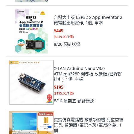
台科大出版 ESP32 x App Inventor 2
微電腦應用實作, 1個, 單本
$449
(
$449.00/1個
)
8/20
預計送達
X-LAN Arduino Nano V3.0
ATMega328P 開發板 改進版 (已焊好
排針), 1個, 主板
$195
(
$195.00/1個
)
8/14 星期五
預計送達
寶寶仿真電腦機 啟蒙學習機 兒童益智
玩具, 普通版+筆記本灰+筆,電池款, 1
個