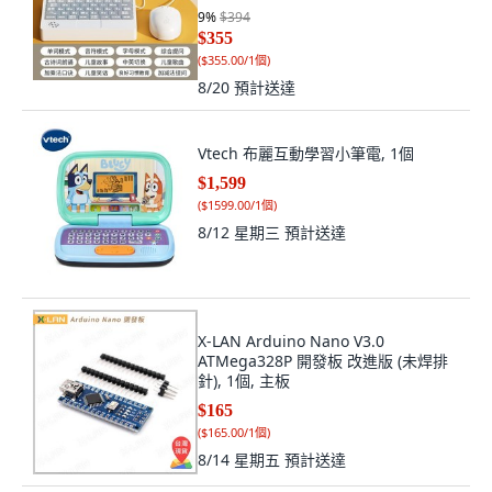
9
%
$394
$355
(
$355.00/1個
)
8/20
預計送達
Vtech 布麗互動學習小筆電, 1個
$1,599
(
$1599.00/1個
)
8/12 星期三
預計送達
X-LAN Arduino Nano V3.0
ATMega328P 開發板 改進版 (未焊排
針), 1個, 主板
$165
(
$165.00/1個
)
8/14 星期五
預計送達