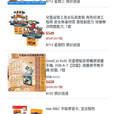
8/12 星期三
預計送達
兒童益智工具台玩具套裝 角色扮演工
程師 安全無毒材質 激發創造力 培養解
決問題能力, 1套
$549
(
$549.00/1個
)
8/13 星期四
預計送達
Good Jo Kids 兒童模擬音樂觸屏摺疊
手機, XXB-A-7【恐龍】摺疊屏早教手
機:如圖, 1個
50
%
$856
$428
(
$428.00/1個
)
8/20
預計送達
iwa B&C 平板學習卡, 混合顏色