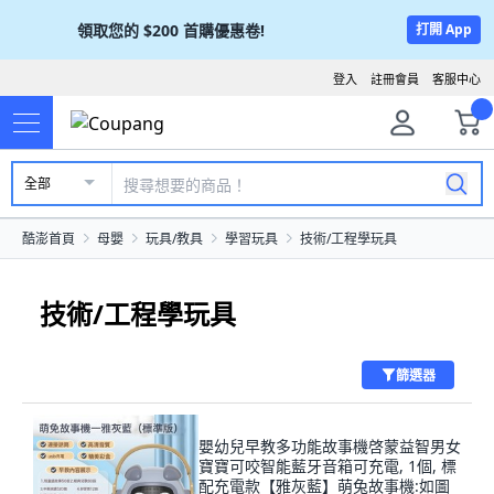
領取您的
$200
首購優惠卷!
打開 App
登入
註冊會員
客服中心
全部
酷澎首頁
母嬰
玩具/教具
學習玩具
技術/工程學玩具
技術/工程學玩具
篩選器
嬰幼兒早教多功能故事機啓蒙益智男女
寶寶可咬智能藍牙音箱可充電, 1個, 標
配充電款【雅灰藍】萌兔故事機:如圖