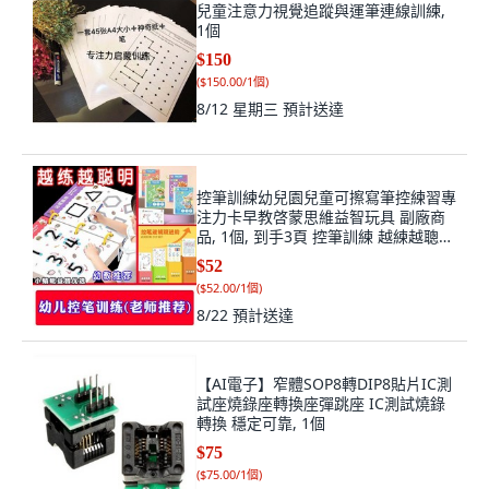
兒童注意力視覺追蹤與運筆連線訓練,
1個
$150
(
$150.00/1個
)
8/12 星期三
預計送達
控筆訓練幼兒園兒童可擦寫筆控練習專
注力卡早教啓蒙思維益智玩具 副廠商
品, 1個, 到手3頁 控筆訓練 越練越聰
明, N/A
$52
(
$52.00/1個
)
8/22
預計送達
【AI電子】窄體SOP8轉DIP8貼片IC測
試座燒錄座轉換座彈跳座 IC測試燒錄
轉換 穩定可靠, 1個
$75
(
$75.00/1個
)