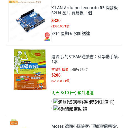
X-LAN Arduino Leonardo R3 開發板
32U4 晶片 實驗板, 1個
$320
(
$320.00/1個
)
8/14 星期五
預計送達
遠流 我的STEAM遊戲書：科學動手讀,
1本
首購折扣價
40
%
$347
$208
(
$208.00/1個
)
明天 8/10 (一)
預計送達
满 $1,500 再省 $75 (王道卡)
$3 酷澎幣回饋
Moses 德國小探險家行動照明觀察盒,