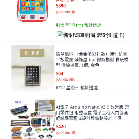
$390
(
$390.00/1個
)
明天 8/10 (一)
預計送達
满 $1,500 再省 $75 (王道卡)
隨草憶境 （合金多彩11款）迷你仿真
平板電腦 娃娃屋 bjd 微縮模型 食玩模
型 微縮場景, 1個, 金色
$64
(
$64.00/1個
)
8/12 星期三
預計送達
AI電子 Arduino Nano V3.0 改進版 常
用零件包 附整理盒 電子工程入門首選
輕鬆學習程式設計與電路設計, 1個
$420
(
$420.00/1個
)