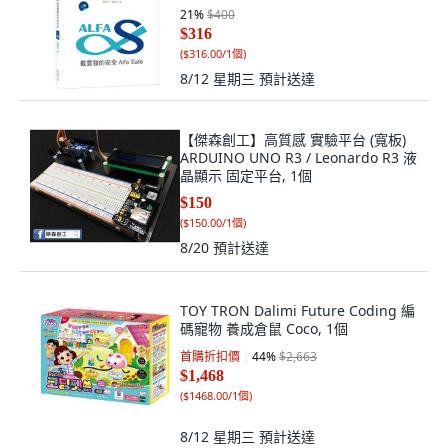
21
%
$400
$316
(
$316.00/1個
)
8/12 星期三
預計送達
【傑森創工】高質感 實驗平台 (寬板)
ARDUINO UNO R3 / Leonardo R3 液
晶顯示 固定平台, 1個
$150
(
$150.00/1個
)
8/20
預計送達
TOY TRON Dalimi Future Coding 編
碼寵物 養成倉鼠 Coco, 1個
首購折扣價
44
%
$2,663
$1,468
(
$1468.00/1個
)
8/12 星期三
預計送達