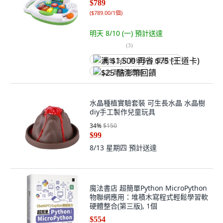
$789
(
$789.00/1個
)
明天 8/10 (一)
預計送達
(
3
)
满 $1,500 再省 $75 (王道卡)
$25 酷澎幣回饋
水晶種植實驗套裝 可生長水晶 水晶樹
diy手工製作兒童玩具
34
%
$150
$99
8/13 星期四
預計送達
魔法書店 超簡單Python MicroPython
物聯網應用：堆積木寫程式輕鬆學習軟
硬體整合(第三版), 1個
$554