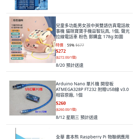
兒童多功能男女孩中英雙語仿真電話故
事機 貓咪寶寶手機益智玩具, 1個, 聲光
拉線電話車 粉色 郵購盒 178g:如圖
特價
59
%
$677
$272
(
$272.00/1個
)
8/20
預計送達
Arduino Nano 單片機 開發板
ATMEGA328P FT232 附贈USB線 v3.0
相容原廠, 1個
$260
(
$260.00/1個
)
8/12 星期三
預計送達
全華 書本熊 Raspberry Pi 物聯網應用