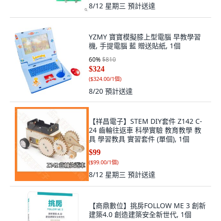
8/12 星期三
預計送達
YZMY 寶寶模擬膝上型電腦 早教學習
機, 手提電腦 藍 贈送貼紙, 1個
60
%
$810
$324
(
$324.00/1個
)
8/20
預計送達
【祥昌電子】STEM DIY套件 Z142 C-
24 齒輪往返車 科學實驗 教育教學 教
具 學習教具 實習套件 (單個), 1個
$99
(
$99.00/1個
)
8/12 星期三
預計送達
【商鼎數位】挑房FOLLOW ME 3 創新
建築4.0 創造建築安全新世代, 1個