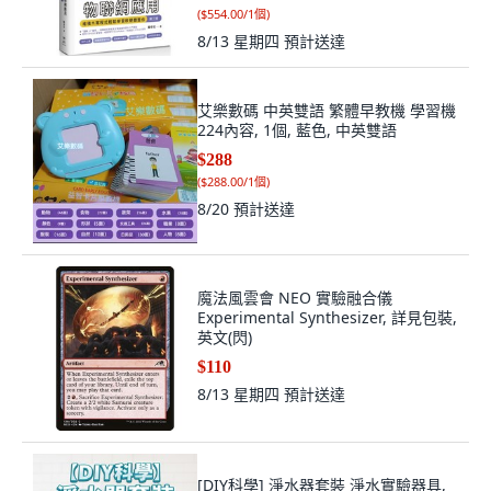
(
$554.00/1個
)
8/13 星期四
預計送達
艾樂數碼 中英雙語 繁體早教機 學習機
224內容, 1個, 藍色, 中英雙語
$288
(
$288.00/1個
)
8/20
預計送達
魔法風雲會 NEO 實驗融合儀
Experimental Synthesizer, 詳見包裝,
英文(閃)
$110
8/13 星期四
預計送達
[DIY科學] 淨水器套裝 淨水實驗器具,