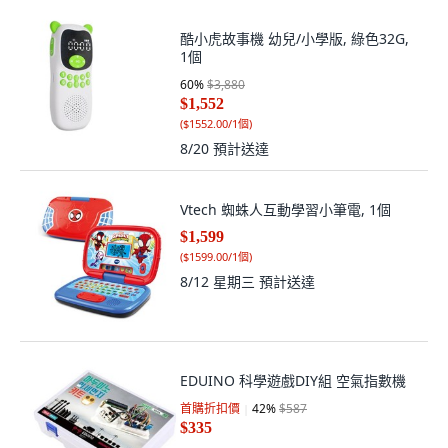
酷小虎故事機 幼兒/小學版, 綠色32G,
1個
60
%
$3,880
$1,552
(
$1552.00/1個
)
8/20
預計送達
Vtech 蜘蛛人互動學習小筆電, 1個
$1,599
(
$1599.00/1個
)
8/12 星期三
預計送達
EDUINO 科學遊戲DIY組 空氣指數機
首購折扣價
42
%
$587
$335