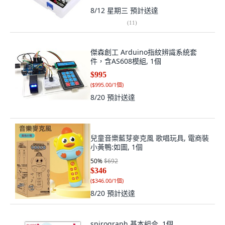
8/12 星期三
預計送達
(
11
)
傑森創工 Arduino指紋辨識系統套
件，含AS608模組, 1個
$995
(
$995.00/1個
)
8/20
預計送達
兒童音樂藍芽麥克風 歌唱玩具, 電商裝
小黃鴨:如圖, 1個
50
%
$692
$346
(
$346.00/1個
)
8/20
預計送達
spirograph 基本組合, 1個