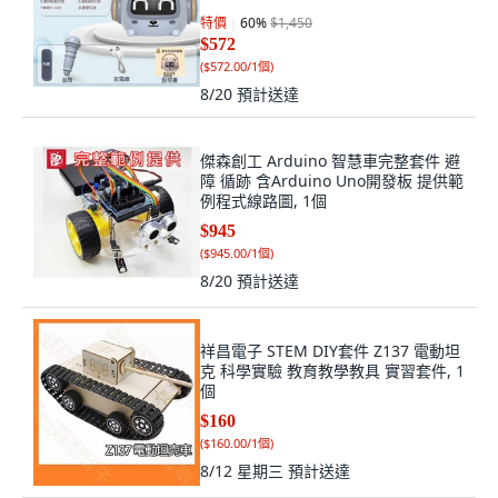
特價
60
%
$1,450
$572
(
$572.00/1個
)
8/20
預計送達
傑森創工 Arduino 智慧車完整套件 避
障 循跡 含Arduino Uno開發板 提供範
例程式線路圖, 1個
$945
(
$945.00/1個
)
8/20
預計送達
祥昌電子 STEM DIY套件 Z137 電動坦
克 科學實驗 教育教學教具 實習套件, 1
個
$160
(
$160.00/1個
)
8/12 星期三
預計送達