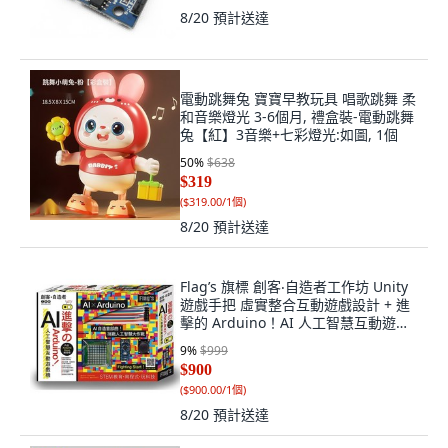
8/20
預計送達
電動跳舞兔 寶寶早教玩具 唱歌跳舞 柔
和音樂燈光 3-6個月, 禮盒裝-電動跳舞
兔【紅】3音樂+七彩燈光:如圖, 1個
50
%
$638
$319
(
$319.00/1個
)
8/20
預計送達
Flag’s 旗標 創客‧自造者工作坊 Unity
遊戲手把 虛實整合互動遊戲設計 + 進
擊的 Arduino！AI 人工智慧互動遊戲
機, 1個, 進擊的 Arduino！
9
%
$999
$900
(
$900.00/1個
)
8/20
預計送達