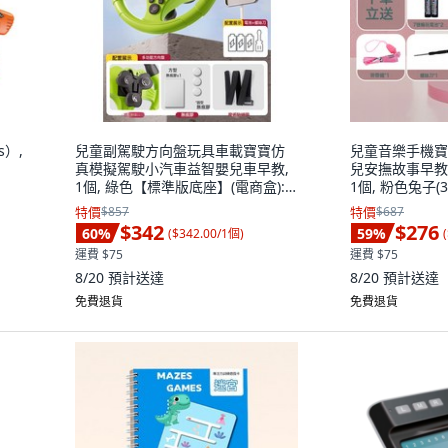
s）,
兒童副駕駛方向盤玩具車載寶寶仿
兒童音樂手機寶
真模擬駕駛小汽車益智嬰兒車早教,
兒安撫故事早教
1個, 綠色【標準版底座】(電商盒):
1個, 粉色兔子(
如圖
如圖
特價
$857
特價
$687
$342
$276
60
%
59
%
(
$342.00/1個
)
(
運費 $75
運費 $75
8/20
預計送達
8/20
預計送達
免費退貨
免費退貨