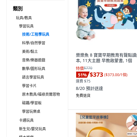
類別
玩具/教具
學習玩具
技術/工程學玩具
科學/自然學習
美術/黏土
樂樂魚 8 寶寶早期教育有聲點讀
音樂/樂器遊戲
本, 11大主題 早教啟蒙書, 1個
特價
$770
數學/圖形玩具
$373
51
%
(
$373.00/1個
)
語言學習玩具
運費 $75
學習卡片
8/20
預計送達
原木教具/福祿貝爾恩物
免費退貨
磁鐵/學習板
學習玩樂桌
卡通玩具
新生兒/嬰兒玩具