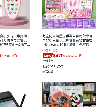
寶投影玩具車嬰幼
兒童仿真摺疊屏手機益智啓蒙學習
可咬仿真益智電話,
早教嬰兒電話玩具寶寶音樂故事機,
3節7號電池+螺絲刀):
1個, 粉萌兔104鍵摺疊手機:如圖
特價
$1,187
$470
60
%
$276.00/1個
)
(
$470.00/1個
)
運費 $75
8/20
預計送達
免費退貨