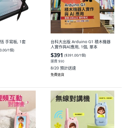
蒙恬 手寫板, 1套
台科大出版 Arduino G1 積木機器
人實作與AI應用, 1個, 單本
0.00/1個
)
$391
(
$391.00/1個
)
運費 $90
8/20
預計送達
免費退貨