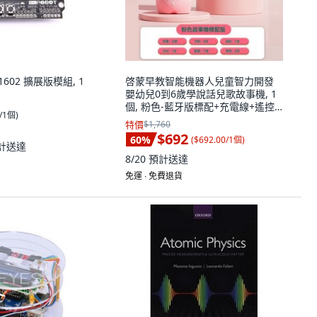
D1602 擴展版模組, 1
啓蒙早教智能機器人兒童智力開發
嬰幼兒0到6歲學說話兒歌故事機, 1
個, 粉色-藍牙版標配+充電線+遙控
0/1個
)
器:如圖
特價
$1,760
$692
60
%
(
$692.00/1個
)
計送達
8/20
預計送達
免運 ∙ 免費退貨