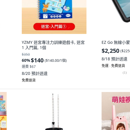
YZMY 迷宮專注力訓練遊戲卡, 迷宮
EZ Go 無線小
1 入門篇, 1個
$2,250
(
$225
$350
8/18
預計送達
$140
60
%
(
$140.00/1個
)
免運 ∙ 免費退貨
運費 $67
8/20
預計送達
(
1
)
免費退貨