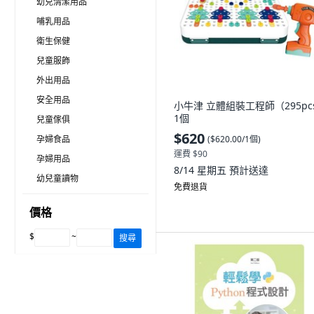
幼兒清潔用品
哺乳用品
衛生保健
兒童服飾
外出用品
安全用品
小牛津 立體組裝工程師（295pc
1個
兒童傢俱
$620
(
$620.00/1個
)
孕婦食品
運費 $90
孕婦用品
8/14 星期五
預計送達
幼兒童讀物
免費退貨
價格
$
~
搜尋