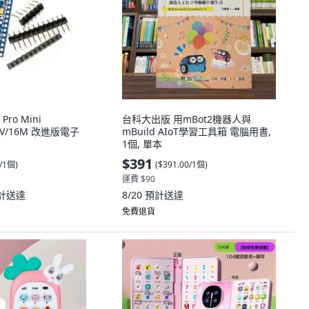
ro Mini
台科大出版 用mBot2機器人與
 5V/16M 改進版電子
mBuild AIoT學習工具箱 電腦用書,
1個, 單本
$391
0/1個
)
(
$391.00/1個
)
運費 $90
計送達
8/20
預計送達
免費退貨