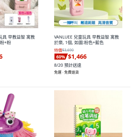
童玩具 早教益智 寓教
VANLUEE 兒童玩具 早教益智 寓教
:粉+粉
於樂, 1個, 如圖:粉色+藍色
特價
$3,690
6
$1,466
60
%
8/20
預計送達
免運 ∙ 免費退貨