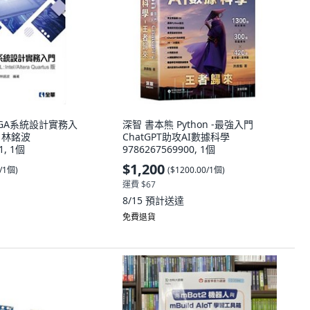
PGA系統設計實務入
深智 書本熊 Python -最強入門
DL 林銘波
ChatGPT助攻AI數據科學
1, 1個
9786267569900, 1個
$1,200
0/1個
)
(
$1200.00/1個
)
運費 $67
8/15
預計送達
免費退貨