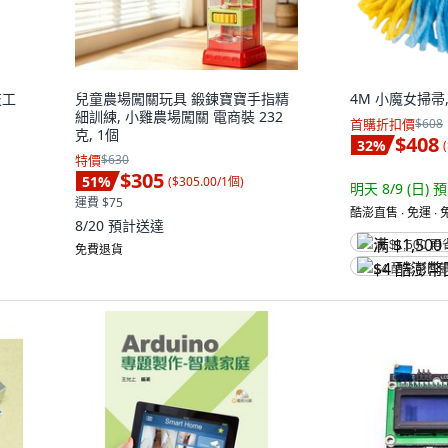
技工
兒童農場闖關玩具 鍛鍊寶寶手指精
4M 小魔女掃帚,
細訓練, 小雞農場闖關 電商裝 232
首購折扣價
$608
克, 1個
$408
32
%
(
特價
$630
$305
51
%
(
$305.00/1個
)
明天 8/9 (日)
預
運費 $75
酷澎直售 ∙ 免運 ∙
8/20
預計送達
满 $1,500 再
免費退貨
$4 酷澎幣回