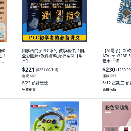
器0
圖解西門子PLC系列 教學套件, 1個,
【AI電子】新款 P
 1
全彩圖解+軟件資料,編程案例【單
ATmega328P
帶
本】
積木, 1個
$221
$230
(
$221.00/1個
)
(
$230.0
運費 $67
運費 $67
8/22
預計送達
8/12 星期三
預
免費退貨
免費退貨