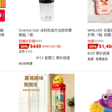
連線
Science Star 冰的形成方法迷你實
VANLUEE 兒
3頁
驗組, 1套
於樂, 1個, 如圖
首購折扣價
$649
特價
$3,690
$449
$1,46
30
%
60
%
(
$449.00/1個
)
運費 $195
8/20
預計送達
8/12 星期三
預計送達
免運 ∙ 免費退貨
WOW免運