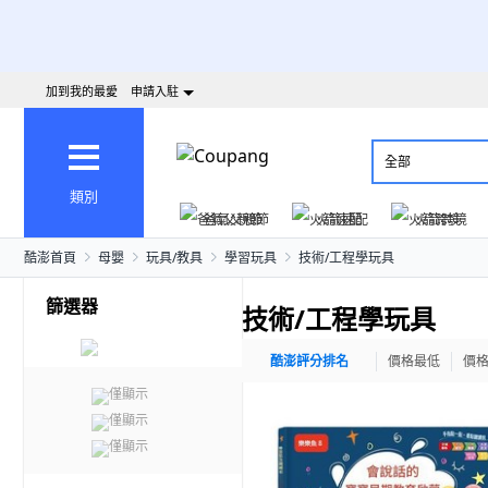
加到我的最愛
申請入駐
全部
類別
爸氣父親節
火箭速配
火箭跨境
酷澎首頁
母嬰
玩具/教具
學習玩具
技術/工程學玩具
篩選器
技術/工程學玩具
酷澎評分排名
價格最低
價
僅顯示
僅顯示
僅顯示