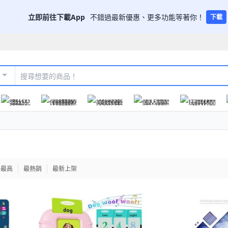
立即前往下載App
不錯過最新優惠、更多功能等著你！
下載
嬰幼兒
保健醫療
美妝保養
個人清潔
玩具休閒
格最高
最熱銷
最新上架