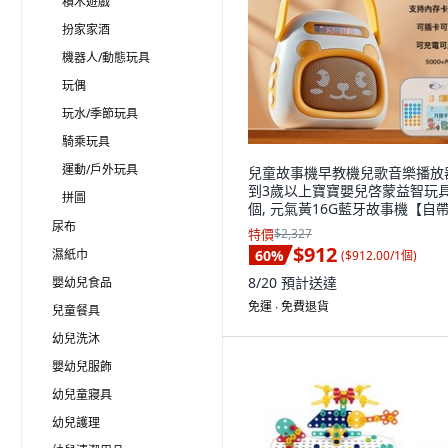
積木遊戲
扮家家酒
機器人/動態玩具
玩偶
玩水/季節玩具
騎乘玩具
運動/戶外玩具
兒童故事機早教機兒歌音樂播放
到3歲以上寶寶嬰兒啓蒙益智玩具,
拼圖
個, 元氣黃16G藍牙故事機【自
5000+內容+遙控+吊繩+ty:如圖
尿布
特價
$2,327
$912
濕紙巾
60
%
(
$912.00/1個
)
8/20
預計送達
嬰幼兒食品
免運 ∙ 免費退貨
兒童餐具
幼兒洗沐
嬰幼兒服飾
幼兒童寢具
幼兒護理