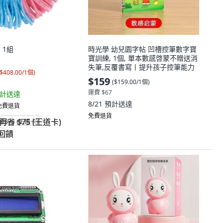
 1組
時光學 幼兒園字帖 凹槽控筆數字寶
寶訓練, 1個, 單本數感啓蒙不贈送消
失筆,反覆書寫丨提升孩子控筆能力
$408.00/1個
)
$159
(
$159.00/1個
)
運費 $67
計送達
8/21
預計送達
 免費退貨
免費退貨
省 $75 (王道卡)
饋