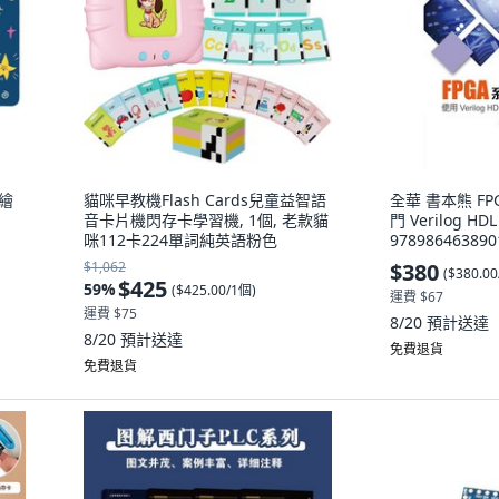
繪
貓咪早教機Flash Cards兒童益智語
全華 書本熊 F
音卡片機閃存卡學習機, 1個, 老款貓
門 Verilog H
咪112卡224單詞純英語粉色
978986463890
$1,062
$380
(
$380.0
$425
59
%
(
$425.00/1個
)
運費 $67
運費 $75
8/20
預計送達
8/20
預計送達
免費退貨
免費退貨