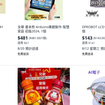
41
全華 書本熊 Arduino專題製作-智慧
DFROBOT LC
家庭 初版2024, 1個
個
$481
$143
(
$481.00/1個
)
(
$143.0
運費 $67
運費 $141
8/20
預計送達
8/12 星期三
預
免費退貨
免費退貨