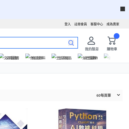
登入
註冊會員
客服中心
成為賣家
我的酷澎
購物車
文具圖書
食品飲料
生活用品
女性服飾
運動戶外
60
每頁筆