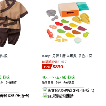
變裝服
B.toys 見習主廚 塔可攤, 多色, 1個
首購折扣價
$1,030
$830
19
%
計送達
明天 8/7 (五)
預計送達
運 ∙ 免費退貨
酷澎直售 ∙ 免運 ∙ 免費退貨
满 $1,500 再省 $75 (王道卡)
省 $75 (王道卡)
$25 酷澎幣回饋