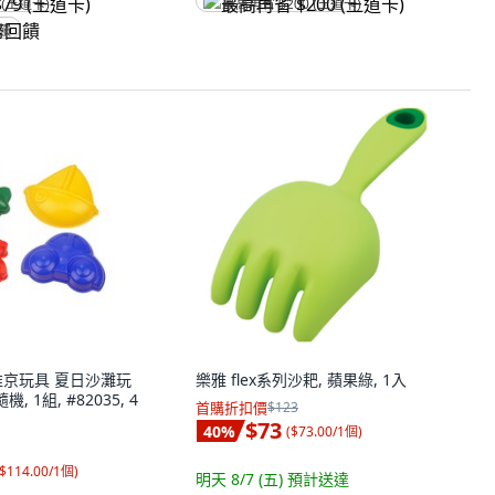
 (王道卡)
最高再省 $200 (王道卡)
回饋
S 維京玩具 夏日沙灘玩
樂雅 flex系列沙耙, 蘋果綠, 1入
, 1組, #82035, 4
首購折扣價
$123
$73
40
%
(
$73.00/1個
)
$114.00/1個
)
明天 8/7 (五)
預計送達