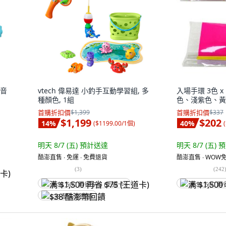
踏音
vtech 偉易達 小釣手互動學習組, 多
入場手環 3色 x
種顏色, 1組
色、淺紫色、黃色
首購折扣價
$1,399
首購折扣價
$337
$1,199
$202
14
%
40
%
(
$1199.00/1個
)
(
明天 8/7 (五)
預計送達
明天 8/7 (五)
預
酷澎直售 ∙ 免運 ∙ 免費退貨
酷澎直售 ∙ WOW免
(
3
)
(
242
满 $1,500 再省 $75 (王道卡)
满 $1,500 再
$38 酷澎幣回饋