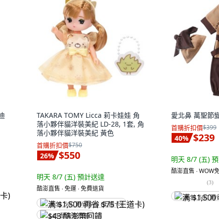
迪
TAKARA TOMY Licca 莉卡娃娃 角
愛北鼻 萬聖節
落小夥伴貓洋裝美紀 LD-28, 1套, 角
首購折扣價
$399
落小夥伴貓洋裝美紀 黃色
$239
40
%
首購折扣價
$750
$550
26
%
明天 8/7 (五)
預
酷澎直售 ∙ WOW免
明天 8/7 (五)
預計送達
(
3
)
酷澎直售 ∙ 免運 ∙ 免費退貨
满 $1,500 再
满 $1,500 再省 $75 (王道卡)
$43 酷澎幣回饋