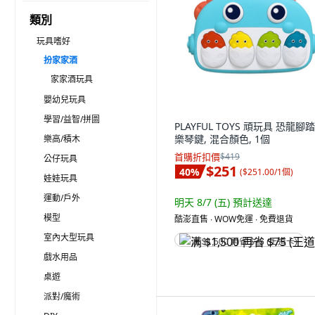
類別
玩具嗜好
扮家家酒
家家酒玩具
嬰幼兒玩具
學習/益智/拼圖
PLAYFUL TOYS 頑玩具 恐龍腳
樂琴鍵, 混合顏色, 1個
樂高/積木
首購折扣價
$419
公仔玩具
$251
40
%
(
$251.00/1個
)
娃娃玩具
運動/戶外
明天 8/7 (五)
預計送達
模型
酷澎直售 ∙ WOW免運 ∙ 免費退貨
室內大型玩具
满 $1,500 再省 $75 (王道卡)
戲水用品
桌遊
派對/魔術