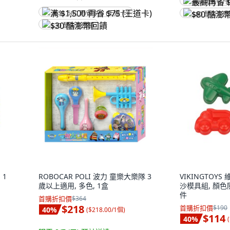
最高再省 $79
满 $1,500 再省 $75 (王道卡)
$80 酷澎幣
$30 酷澎幣回饋
 1
ROBOCAR POLI 波力 童樂大樂隊 3
VIKINGTOY
歲以上適用, 多色, 1盒
沙模具組, 顏色隨機
件
首購折扣價
$364
$218
首購折扣價
$190
40
%
(
$218.00/1個
)
$114
40
%
(