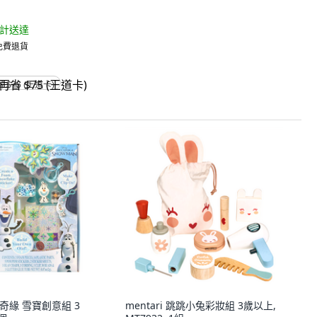
$1,292
13
%
計送達
明天 8/7 (五)
預計送達
 免費退貨
酷澎直售 ∙ 免運 ∙ 免費退貨
(
6
)
省 $75 (王道卡)
满 $1,500 再省 $75 (王道卡)
$34 酷澎幣回饋