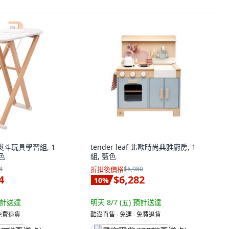
熨斗玩具學習組, 1
tender leaf 北歐時尚典雅廚房, 1
白色
組, 藍色
4
折扣後價格
$6,980
4
$6,282
10
%
計送達
明天 8/7 (五)
預計送達
 免費退貨
酷澎直售 ∙ 免運 ∙ 免費退貨