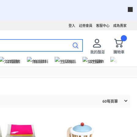
登入
註冊會員
客服中心
成為賣家
我的酷澎
購物車
文具圖書
食品飲料
生活用品
女性服飾
運動戶外
60
每頁筆