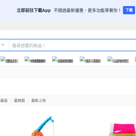
立即前往下載App
不錯過最新優惠、更多功能等著你！
下載
嬰幼兒
保健醫療
美妝保養
個人清潔
玩具休閒
格最高
最熱銷
最新上架