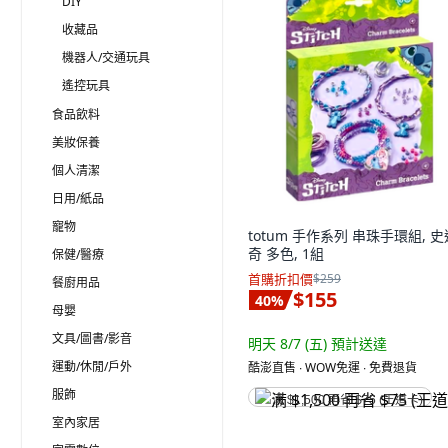
DIY
收藏品
機器人/交通玩具
遙控玩具
食品飲料
美妝保養
個人清潔
日用/紙品
寵物
totum 手作系列 串珠手環組, 史
奇 多色, 1組
保健/醫療
首購折扣價
$259
餐廚用品
$155
40
%
母嬰
文具/圖書/影音
明天 8/7 (五)
預計送達
運動/休閒/戶外
酷澎直售 ∙ WOW免運 ∙ 免費退貨
服飾
满 $1,500 再省 $75 (王道卡)
室內家居