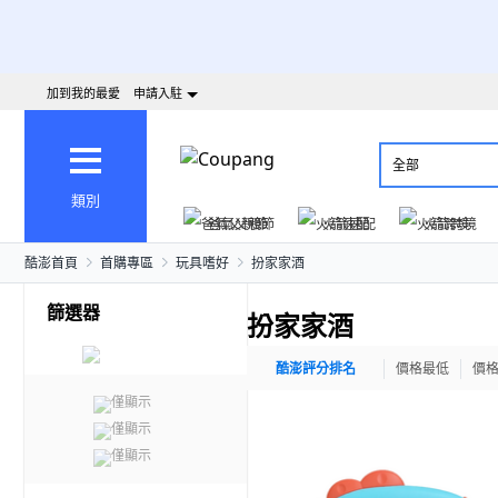
加到我的最愛
申請入駐
全部
類別
爸氣父親節
火箭速配
火箭跨境
酷澎首頁
首購專區
玩具嗜好
扮家家酒
篩選器
扮家家酒
酷澎評分排名
價格最低
價
僅顯示
僅顯示
僅顯示