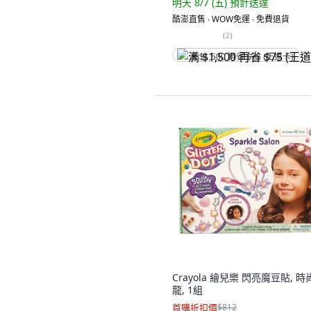
明天 8/7 (五)
預計送達
酷澎直售 ∙ WOW免運 ∙ 免費退貨
(
2
)
满 $1,500 再省 $75 (王道卡)
Crayola 繪兒樂 閃亮魔豆貼, 時
龍, 1組
首購折扣價
$812