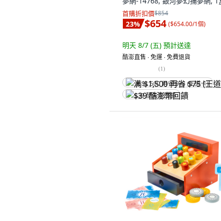
荷蘭SES DIY手作系列-銀河夢幻
夢網-14768, 銀河夢幻捕夢網, 1
首購折扣價
$854
$654
23
%
(
$654.00/1個
)
明天 8/7 (五)
預計送達
酷澎直售 ∙ 免運 ∙ 免費退貨
(
1
)
满 $1,500 再省 $75 (王道卡)
$39 酷澎幣回饋