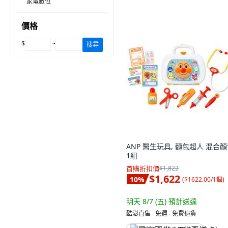
家電數位
價格
$
~
搜尋
ANP 醫生玩具, 麵包超人 混合顏
1組
首購折扣價
$1,822
$1,622
10
%
(
$1622.00/1個
)
明天 8/7 (五)
預計送達
酷澎直售 ∙ 免運 ∙ 免費退貨