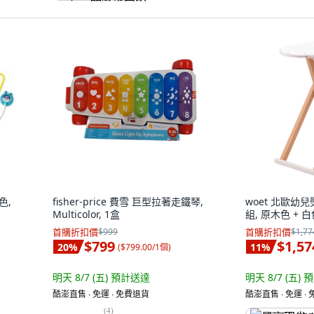
色,
fisher-price 費雪 巨型拉著走鐵琴,
woet 北歐幼兒
Multicolor, 1盒
組, 原木色 + 
首購折扣價
$999
首購折扣價
$1,77
$799
$1,57
20
%
11
%
(
$799.00/1個
)
明天 8/7 (五)
預計送達
明天 8/7 (五)
預
酷澎直售 ∙ 免運 ∙ 免費退貨
酷澎直售 ∙ 免運 ∙
(
4
)