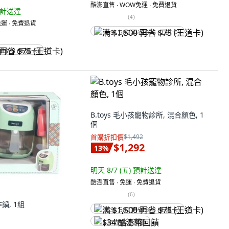
酷澎直售 ∙ WOW免運 ∙ 免費退貨
計送達
(
4
)
運 ∙ 免費退貨
满 $1,500 再省 $75 (王道卡)
省 $75 (王道卡)
鍋, 1組
B.toys 毛小孩寵物診所, 混合顏色, 1
個
首購折扣價
$1,492