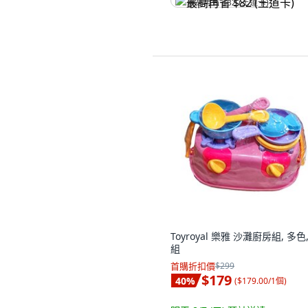
最高再省 $82 (王道卡)
Toyroyal 樂雅 沙灘廚房組, 多色,
組
首購折扣價
$299
$179
40
%
(
$179.00/1個
)