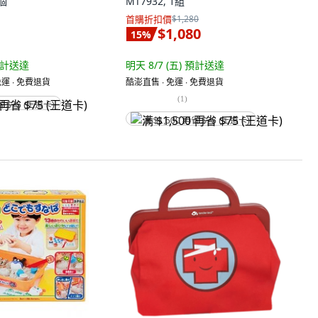
冰雪奇緣 雪寶創意組 3
mentari 跳跳小兔彩妝組 3歲以上,
1個
MT7932, 1組
首購折扣價
$1,280
$1,080
15
%
計送達
明天 8/7 (五)
預計送達
運 ∙ 免費退貨
酷澎直售 ∙ 免運 ∙ 免費退貨
(
1
)
省 $75 (王道卡)
满 $1,500 再省 $75 (王道卡)