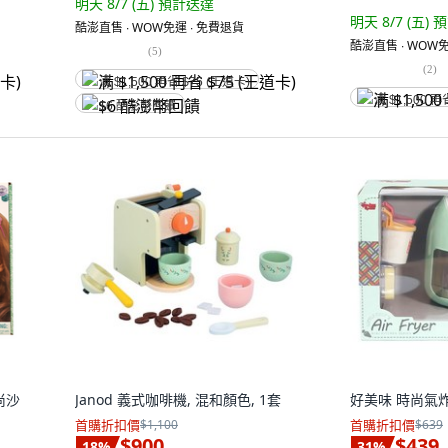
明天 8/7 (五)
預計送達
明天 8/7 (五)
預
酷澎直售 ∙ WOW免運 ∙ 免費退貨
酷澎直售 ∙ WOW免
(
5
)
(
2
)
满 $1,500 再省 $75 (王道卡)
满 $1,500 再
$6 酷澎幣回饋
尚沙
Janod 義式咖啡機, 混和顏色, 1套
好美味 時尚氣炸
首購折扣價
$1,100
首購折扣價
$639
$900
$439
18
%
31
%