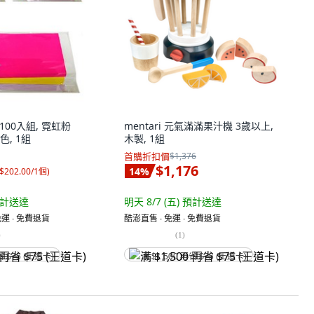
 100入組, 霓虹粉
mentari 元氣滿滿果汁機 3歲以上,
, 1組
木製, 1組
首購折扣價
$1,376
$1,176
14
%
$202.00/1個
)
計送達
明天 8/7 (五)
預計送達
運 ∙ 免費退貨
酷澎直售 ∙ 免運 ∙ 免費退貨
)
(
1
)
省 $75 (王道卡)
满 $1,500 再省 $75 (王道卡)