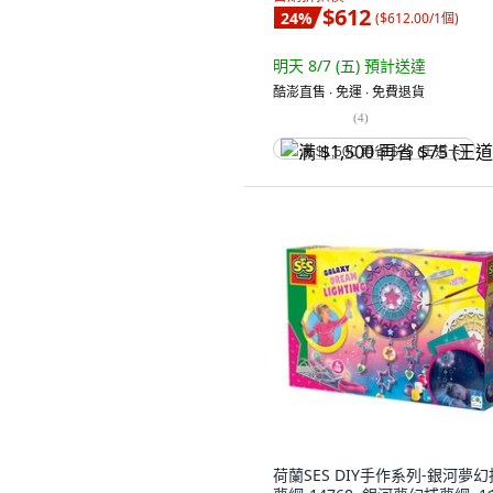
$612
24
%
(
$612.00/1個
)
明天 8/7 (五)
預計送達
酷澎直售 ∙ 免運 ∙ 免費退貨
(
4
)
满 $1,500 再省 $75 (王道卡)