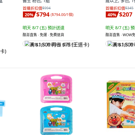
捕
Hello Kitty 凱蒂貓 醫生組, 凱蒂貓
TARA TOY 
盒
醫生 粉色, 1組
歲以上, 多色, 
首購折扣價
$994
首購折扣價
$345
$794
$207
20
%
40
%
(
$794.00/1個
)
明天 8/7 (五)
預計送達
明天 8/7 (五)
預
酷澎直售 ∙ 免運 ∙ 免費退貨
酷澎直售 ∙ WOW免
满 $1,500 再省 $75 (王道卡)
满 $1,500 再