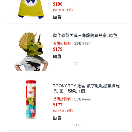
$190
(
$190.00/1個
)
缺貨
動作恐龍面具三角龍面具兒童, 綠色
首購折扣價
59
%
$437
$179
缺貨
(
7
)
TOOKY TOY 拓客 數字毛毛蟲穿線玩
具, 單一顏色, 1個
首購折扣價
55
%
$395
$177
(
$177.00/1個
)
缺貨
(
11
)