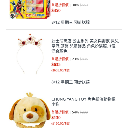
首購折扣價
30
%
$650
$450
8/12 星期三
預計送達
迪士尼商店 公主系列 美女與野獸 貝兒
皇冠 頭飾 兒童飾品 角色扮演服, 1個,
混合顏色
首購折扣價
23
%
$835
$635
(
$635.00/1個
)
8/12 星期三
預計送達
CHUNG YANG TOY 角色扮演動物帽,
小狗
首購折扣價
54
%
$288
$130
(
$130.00/1個
)