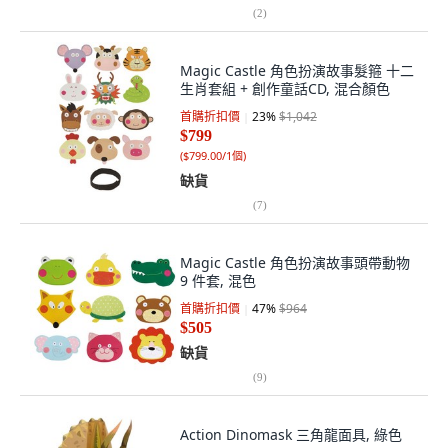
(
2
)
Magic Castle 角色扮演故事髮箍 十二
生肖套組 + 創作童話CD, 混合顏色
首購折扣價
23
%
$1,042
$799
(
$799.00/1個
)
缺貨
(
7
)
Magic Castle 角色扮演故事頭帶動物
9 件套, 混色
首購折扣價
47
%
$964
$505
缺貨
(
9
)
Action Dinomask 三角龍面具, 綠色