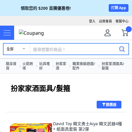
領取您的
$200
首購優惠卷!
打開 App
登入
註冊會員
客服中心
全部
酷澎首
火箭跨
玩具嗜
扮家家
職業換裝遊戲/
扮家家酒面具/
頁
境
好
酒
配件
髮箍
扮家家酒面具/髮箍
篩選器
David Toy 韓文勇士Aiya 韓文武器4種
+ 紙面具套裝 第2彈