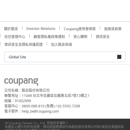
Investor Relations
關於酷澎
Coupang使用者條款
退換貨政策
信任管理中心
顧客隱私權政策通知
安心購物
資訊安全
資訊安全及隱私保護認證
加入酷澎商城
Global Site
公司名稱：酷澎股份有限公司
聯繫地址：11049 台北市信義區信義路五段7號13樓之1
統編：91002999
客服中心：0809-088-810 (免費) / 02-5592-7298
電子郵件：help_tw@coupang.com
©Coupang Taiwan Co., Ltd. 保留所有權利。
本網站上顯示的所有商標、標誌和服務標誌均為酷澎股份有限公司和/或其在美國和其