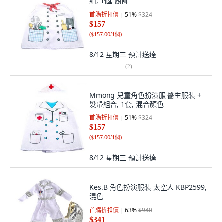
組, 1個, 廚師
首購折扣價
51
%
$324
$157
(
$157.00/1個
)
8/12 星期三
預計送達
(
2
)
Mmong 兒童角色扮演服 醫生服裝 +
髮帶組合, 1套, 混合顏色
首購折扣價
51
%
$324
$157
(
$157.00/1個
)
8/12 星期三
預計送達
Kes.B 角色扮演服裝 太空人 KBP2599,
混色
首購折扣價
63
%
$940
$341