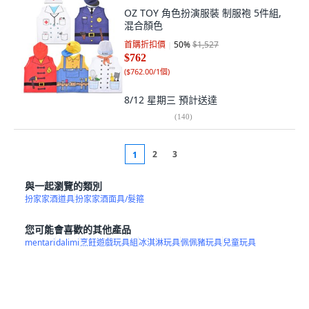
OZ TOY 角色扮演服裝 制服袍 5件組,
混合顏色
首購折扣價
50
%
$1,527
$762
(
$762.00/1個
)
8/12 星期三
預計送達
(
140
)
2
3
1
與一起瀏覽的類別
扮家家酒道具
扮家家酒面具/髮箍
您可能會喜歡的其他產品
mentari
dalimi
烹飪遊戲玩具組
冰淇淋玩具
佩佩豬玩具
兒童玩具