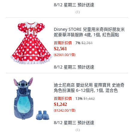
8/12 星期三
預計送達
(
1
)
Disney STORE 兒童用米奇與好朋友米
妮豪華洋裝服飾 4歲, 1個, 紅色圓點
首購折扣價
7
%
$2,761
$2,561
(
$2561.00/1個
)
8/12 星期三
預計送達
迪士尼商店 嬰幼兒用 星際寶貝 史迪奇
角色扮演服 6~12個月, 1個, 混合色
首購折扣價
13
%
$1,442
$1,242
(
$1242.00/1個
)
8/12 星期三
預計送達
(
1
)