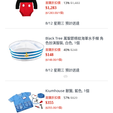
首購折扣價
13
%
$1,483
$1,283
(
$1283.00/1個
)
8/12 星期三
預計送達
Black Tree 萬聖節條紋海軍水手帽 角
色扮演服裝, 白色, 1個
首購折扣價
40
%
$248
$148
(
$148.00/1個
)
8/12 星期三
預計送達
(
2
)
Kiumhouse 獸醫, 藍色, 1個
首購折扣價
57
%
$829
$355
(
$355.00/1個
)