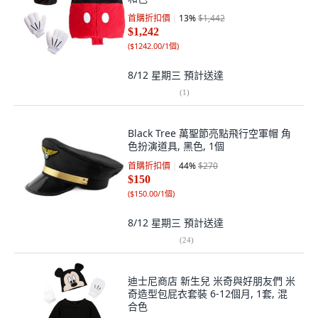
首購折扣價
13
%
$1,442
$1,242
(
$1242.00/1個
)
8/12 星期三
預計送達
(
1
)
Black Tree 萬聖節亮點飛行空軍帽 角
色扮演道具, 黑色, 1個
首購折扣價
44
%
$270
$150
(
$150.00/1個
)
8/12 星期三
預計送達
(
24
)
迪士尼商店 新生兒 米奇與好朋友們 米
奇造型包屁衣套裝 6-12個月, 1套, 混
合色