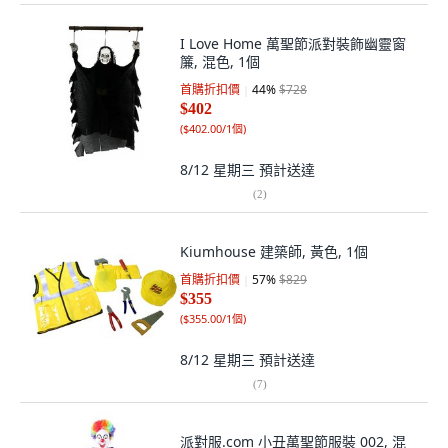
I Love Home 萬聖節派對裝飾幽靈窗
簾, 混色, 1個
首購折扣價
44
%
$728
$402
(
$402.00/1個
)
8/12 星期三
預計送達
(
2
)
Kiumhouse 建築師, 黃色, 1個
首購折扣價
57
%
$829
$355
(
$355.00/1個
)
8/12 星期三
預計送達
(
7
)
派對服.com 小丑萬聖節服裝 002, 混