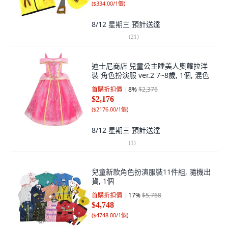
(
$334.00/1個
)
8/12 星期三
預計送達
(
21
)
迪士尼商店 兒童公主睡美人奧蘿拉洋
裝 角色扮演服 ver.2 7~8歲, 1個, 混色
首購折扣價
8
%
$2,376
$2,176
(
$2176.00/1個
)
8/12 星期三
預計送達
(
1
)
兒童新款角色扮演服裝11件組, 隨機出
貨, 1個
首購折扣價
17
%
$5,768
$4,748
(
$4748.00/1個
)