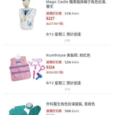
Magic Castle 職業服與帽子角色扮演,
醫生
首購折扣價
51
%
$464
$227
(
$227.00/1個
)
8/12 星期三
預計送達
(
18
)
Kiumhouse 美髮師, 粉紅色
首購折扣價
52
%
$683
$324
(
$324.00/1個
)
8/12 星期三
預計送達
(
15
)
外科醫生角色扮演服裝, 青綠色
首購折扣價
56
%
$829