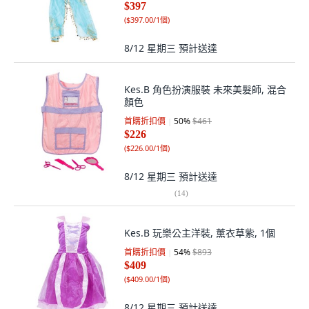
$397
(
$397.00/1個
)
8/12 星期三
預計送達
Kes.B 角色扮演服裝 未來美髮師, 混合
顏色
首購折扣價
50
%
$461
$226
(
$226.00/1個
)
8/12 星期三
預計送達
(
14
)
Kes.B 玩樂公主洋裝, 薰衣草紫, 1個
首購折扣價
54
%
$893
$409
(
$409.00/1個
)
8/12 星期三
預計送達