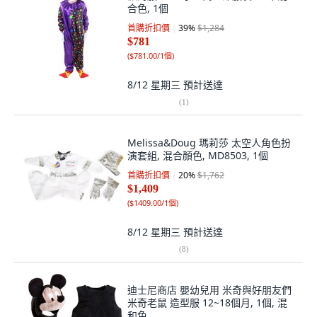
合色, 1個
首購折扣價
39
%
$1,284
$781
(
$781.00/1個
)
8/12 星期三
預計送達
(
1
)
Melissa&Doug 瑪莉莎 太空人角色扮
演套組, 混合顏色, MD8503, 1個
首購折扣價
20
%
$1,762
$1,409
(
$1409.00/1個
)
8/12 星期三
預計送達
(
8
)
迪士尼商店 嬰幼兒用 米奇與好朋友們
米奇老鼠 造型服 12~18個月, 1個, 混
和色