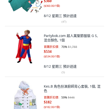
$360
(
$360.00/1個
)
8/12 星期三
預計送達
(
47
)
Partybok.com 超人萬聖節服裝 G S,
混合顏色, 1個
首購折扣價
70
%
$1,788
$534
(
$534.00/1個
)
8/12 星期三
預計送達
(
5
)
Kes.B 角色扮演廚師背心套裝, 1個, 混
色
首購折扣價
59
%
$446
$182
(
$182.00/1個
)