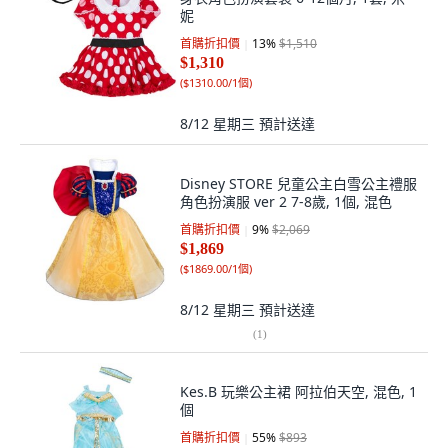
妮
首購折扣價
13
%
$1,510
$1,310
(
$1310.00/1個
)
8/12 星期三
預計送達
Disney STORE 兒童公主白雪公主禮服
角色扮演服 ver 2 7-8歲, 1個, 混色
首購折扣價
9
%
$2,069
$1,869
(
$1869.00/1個
)
8/12 星期三
預計送達
(
1
)
Kes.B 玩樂公主裙 阿拉伯天空, 混色, 1
個
首購折扣價
55
%
$893