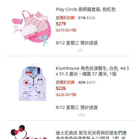
Play Circle 廚師服套裝, 粉紅色
首購折扣價
61
%
$726
$279
(
$279.00/1個
)
8/12 星期三
預計送達
(
7
)
Kiumhouse 角色扮演醫生, 白色, 44.5
x 51.5 厘米，帽圍 57 厘米, 1個
首購折扣價
40
%
$377
$226
(
$226.00/1個
)
8/12 星期三
預計送達
(
14
)
迪士尼商店 新生兒米奇與好朋友們連
身衣角色扮演套裝 6-12個月, 1套, 米