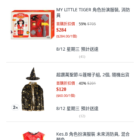
MY LITTLE TIGER 角色扮演服裝, 消防
員
首購折扣價
59
%
$705
$284
(
$284.00/1個
)
8/12 星期三
預計送達
(
41
)
超讚萬聖節斗篷帽子組, 2個, 隨機出貨
首購折扣價
40
%
$201
$120
(
$60.00/1個
)
8/12 星期三
預計送達
(
12
)
Kes.B 角色扮演服裝 未來消防員, 混合
顏色