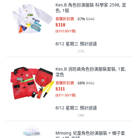
Kes.B 角色扮演服裝 科學家 2598, 混
色, 1個
首購折扣價
67
%
$940
$310
(
$310.00/1個
)
8/12 星期三
預計送達
(
13
)
Kes.B 消防員角色扮演服裝套裝, 1套,
混色
首購折扣價
68
%
$982
$311
(
$311.00/1個
)
8/12 星期三
預計送達
(
38
)
Mmong 兒童角色扮演服裝 + 帽子套