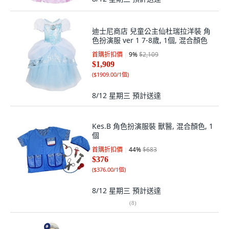
迪士尼商店 兒童公主仙杜瑞拉洋裝 角
色扮演服 ver 1 7-8歲, 1個, 混合顏色
首購折扣價
9
%
$2,109
$1,909
(
$1909.00/1個
)
8/12 星期三
預計送達
Kes.B 角色扮演服裝 獸醫, 混合顏色, 1
個
首購折扣價
44
%
$683
$376
(
$376.00/1個
)
8/12 星期三
預計送達
(
8
)