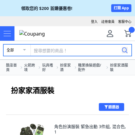
領取您的
$200
首購優惠卷!
打開 App
登入
註冊會員
客服中心
全部
酷澎首
火箭跨
玩具嗜
扮家家
職業換裝遊戲/
扮家家酒服
頁
境
好
酒
配件
裝
扮家家酒服裝
篩選器
角色扮演服裝 緊急出動 3件組, 混合色,
1