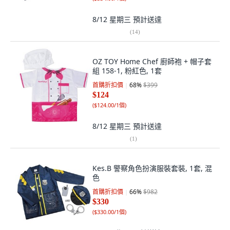
8/12 星期三
預計送達
(
14
)
OZ TOY Home Chef 廚師袍 + 帽子套
組 158-1, 粉紅色, 1套
首購折扣價
68
%
$399
$124
(
$124.00/1個
)
8/12 星期三
預計送達
(
1
)
Kes.B 警察角色扮演服裝套裝, 1套, 混
色
首購折扣價
66
%
$982
$330
(
$330.00/1個
)