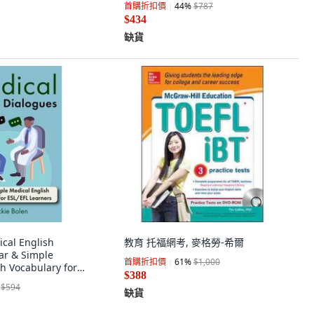
首購折扣價
44
%
$787
$434
缺貨
al English
教育 托福網考, 麥格勞-希爾
ar & Simple
首購折扣價
61
%
$1,000
h Vocabulary for
$388
ners 平裝版,
$594
y Published, 英文
缺貨