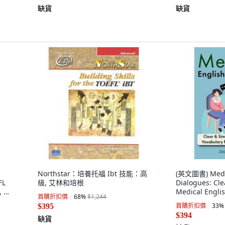
缺貨
缺貨
:
Northstar：培養托福 Ibt 技能：高
(英文圖書) Medic
FL
級, 艾林和培根
Dialogues: Cle
, 英
Medical Englis
首購折扣價
68
%
$1,244
ESL/EFL Lear
首購折扣價
33
%
$395
Independentl
$394
缺貨