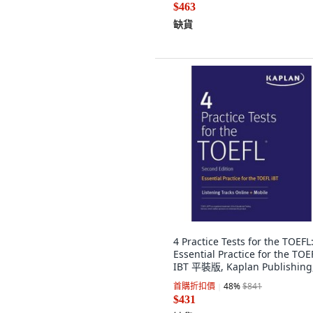
$463
缺貨
4 Practice Tests for the TOEFL
Essential Practice for the TOE
IBT 平裝版, Kaplan Publishing
文
首購折扣價
48
%
$841
$431