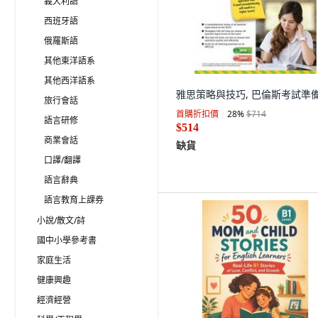
義大利語
西班牙語
俄羅斯語
其他東洋語系
其他西洋語系
雅思策略與技巧, 巴倫斯考試準
旅行會話
首購折扣價
28
%
$714
語言研修
$514
商業會話
缺貨
口譯/翻譯
語言辭典
語言教育上課券
小說/散文/詩
國中小學參考書
家庭生活
健康興趣
經濟經營