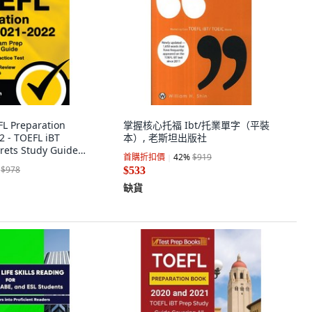
 Preparation
掌握核心托福 Ibt/托業單字（平裝
2 - TOEFL iBT
本）, 老斯坦出版社
rets Study Guide
首購折扣價
42
%
$919
ract... 平裝版,
$978
$533
ia LLC, 英文
缺貨