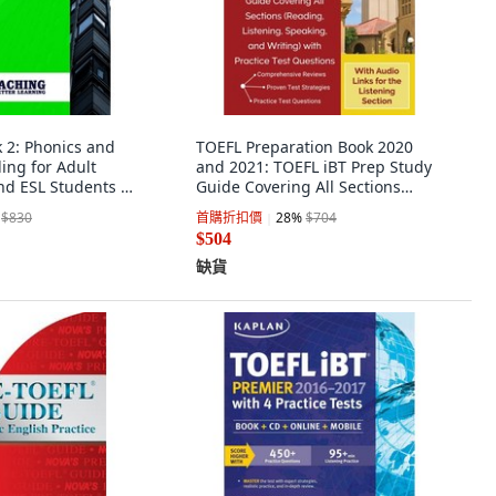
2: Phonics and
TOEFL Preparation Book 2020
ding for Adult
and 2021: TOEFL iBT Prep Study
and ESL Students 平
Guide Covering All Sections
ntly Published,
(Reading Lis... 平裝版, Test Prep
$830
首購折扣價
28
%
$704
Books, 英文
$504
缺貨