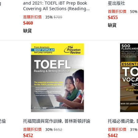
g
and 2021: TOEFL iBT Prep Book
星出版社
Covering All Sections (Reading
首購折扣價
50
%
文
Listening ... 平裝版, Test Prep
首購折扣價
35
%
$709
$455
Books, 英文
$460
缺貨
缺貨
巴倫
托福閱讀與寫作訓練, 普林斯頓評論
托福必備詞彙,
首購折扣價
30
%
$652
首購折扣價
31
%
$452
$442