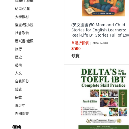
科學/工程學
幼兒/兒童
大學教材
(英文圖書)50 Mom and Child
漫畫/輕小說
Stories for English Learners:
社會政治
Real-Life B1 Stories Full of Lov
平裝版, 英文, Independently
應試書/證照
首購折扣價
28
%
$700
Published
$500
旅行
缺貨
歷史
藝術
人文
自我開發
雜誌
宗教
青少年
外國圖書
價格