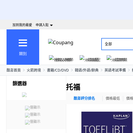
加到我的最愛
申請入駐
全部
類別
爸氣父親節
火箭速配
火箭跨境
酷澎首頁
火箭跨境
書籍/CD/DVD
韓語/外語/辭典
英語考試準備
篩選器
托福
酷澎評分排名
價格最低
價
僅顯示
僅顯示
僅顯示