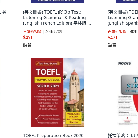
, 達
(英文圖書) TOEFL (R) Itp Test:
(英文圖書) TOEFL 
Listening Grammar & Reading
Listening Gr
(English French Edition) 平裝版,
(English Span
Independently Published, 英文
Independentl
首購折扣價
40
%
$789
首購折扣價
40
%
$471
$471
缺貨
缺貨
TOEFL Preparation Book 2020
托福策略：Ibt