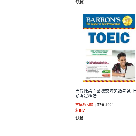
缺貨
巴倫托業：國際交流英語考試, 
斯考試準備
首購折扣價
57
%
$921
$387
缺貨