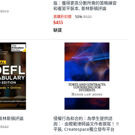
版：獲得更高分數所需的策略練習
和複習平裝本, 普林斯頓評論
$919
首購折扣價
50
%
$920
$455
缺貨
 普林斯頓評論
侵權行為和合約：為學生提供諮
詢：- 由模範律師論文作者撰寫！ !!
$642
平裝, Createspace獨立發布平台