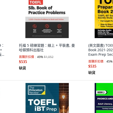
19：
托福 5 磅練習題：線上 + 平裝書, 曼
(英文圖書) TOEFL
+
哈頓預科出版社
Book 2021-202
版公
Exam Prep Sec
首購折扣價
49
%
$1,052
Full-Length P
首購折扣價
45
%
$535
Mometrix Med
$535
缺貨
缺貨