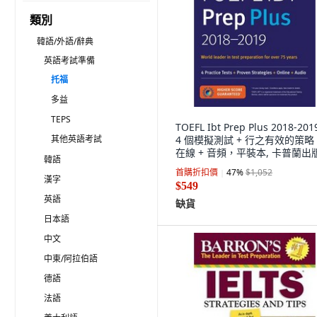
類別
韓語/外語/辭典
英語考試準備
托福
多益
TEPS
TOEFL Ibt Prep Plus 2018-20
其他英語考試
4 個模擬測試 + 行之有效的策略 
在線 + 音頻，平裝本, 卡普蘭出
韓語
司
首購折扣價
47
%
$1,052
漢字
$549
英語
缺貨
日本語
中文
中東/阿拉伯語
德語
法語