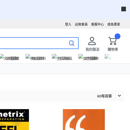
登入
註冊會員
客服中心
成為賣家
我的酷澎
購物車
文具圖書
食品飲料
生活用品
女性服飾
運動戶外
60
每頁筆