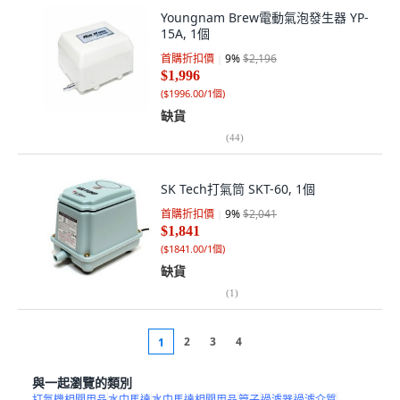
Youngnam Brew電動氣泡發生器 YP-
15A, 1個
首購折扣價
9
%
$2,196
$1,996
(
$1996.00/1個
)
缺貨
(
44
)
SK Tech打氣筒 SKT-60, 1個
首購折扣價
9
%
$2,041
$1,841
(
$1841.00/1個
)
缺貨
(
1
)
2
3
4
1
與一起瀏覽的類別
打氣機相關用品
水中馬達
水中馬達相關用品
管子
過濾器
過濾介質