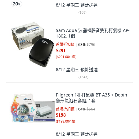
8/12 星期三
預計送達
(
168
)
Sam Aqua 波塞頓靜音雙孔打氣機 AP-
1802, 1個
首購折扣價
63
%
$796
$291
(
$291.00/1個
)
8/12 星期三
預計送達
(
1343
)
Pilgreen 1孔打氣機 BT-A35 + Dopin
魚形氣泡石套組, 1套
首購折扣價
64
%
$564
$198
(
$198.00/1個
)
8/12 星期三
預計送達