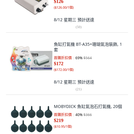
$126
(
$126.00/1個
)
8/12 星期三
預計送達
(
50
)
魚缸打氣機 BT-A35+珊瑚氣泡裝飾, 1
套
首購折扣價
69
%
$564
$172
(
$172.00/1個
)
8/12 星期三
預計送達
(
21
)
MOBYDICK 魚缸氣泡石打氣機, 20個
首購折扣價
40
%
$366
$219
(
$10.95/1個
)