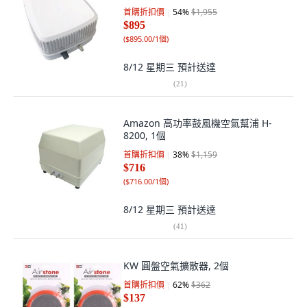
首購折扣價
54
%
$1,955
$895
(
$895.00/1個
)
8/12 星期三
預計送達
(
21
)
Amazon 高功率鼓風機空氣幫浦 H-
8200, 1個
首購折扣價
38
%
$1,159
$716
(
$716.00/1個
)
8/12 星期三
預計送達
(
41
)
KW 圓盤空氣擴散器, 2個
首購折扣價
62
%
$362
$137