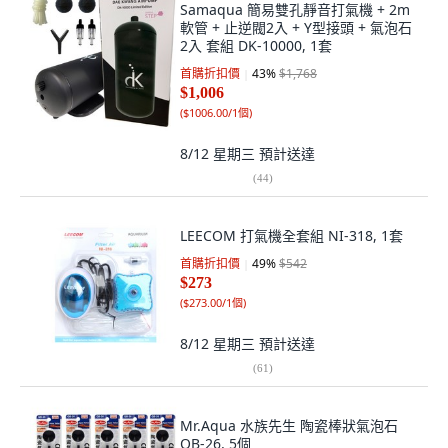
Samaqua 簡易雙孔靜音打氣機 + 2m
軟管 + 止逆閥2入 + Y型接頭 + 氣泡石
2入 套組 DK-10000, 1套
首購折扣價
43
%
$1,768
$1,006
(
$1006.00/1個
)
8/12 星期三
預計送達
(
44
)
LEECOM 打氣機全套組 NI-318, 1套
首購折扣價
49
%
$542
$273
(
$273.00/1個
)
8/12 星期三
預計送達
(
61
)
Mr.Aqua 水族先生 陶瓷棒狀氣泡石
QB-26, 5個