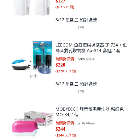
$127
(
$63.50/1個
)
8/12 星期三
預計送達
(
58
)
LEECOM 魚缸海綿過濾器 IF-734 + 低
噪音雙孔增氧機 Au-314 套組, 1套
首購折扣價
68
%
$701
$220
(
$220.00/1個
)
8/12 星期三
預計送達
(
28
)
MOBYDICK 靜音氣泡產生器 粉紅色
MO-X4, 1個
首購折扣價
61
%
$636
$244
(
$244.00/1個
)