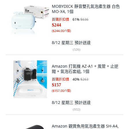
MOBYDICK 靜音雙孔氣泡產生器 白色
MO-X4, 1個
首購折扣價
61
%
$636
$244
(
$244.00/1個
)
8/12 星期三
預計送達
(
526
)
Amazon 打氣機 AZ-A1 + 風管 + 止逆
閥 + 氣泡石套組, 1個
首購折扣價
40
%
$263
$157
(
$157.00/1個
)
8/12 星期三
預計送達
(
932
)
Amazon 觀賞魚用氣泡產生器 SH-A4,