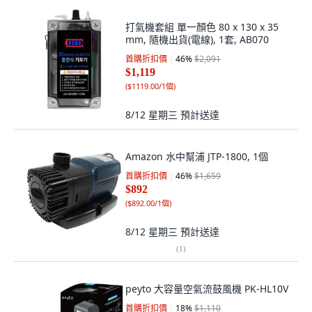
打氣機套組 單一顏色 80 x 130 x 35
mm, 隨機出貨(電線), 1套, AB070
首購折扣價
46
%
$2,091
$1,119
(
$1119.00/1個
)
8/12 星期三
預計送達
Amazon 水中幫浦 JTP-1800, 1個
首購折扣價
46
%
$1,659
$892
(
$892.00/1個
)
8/12 星期三
預計送達
(
1
)
peyto 大容量空氣流鼓風機 PK-HL10V
首購折扣價
18
%
$1,110