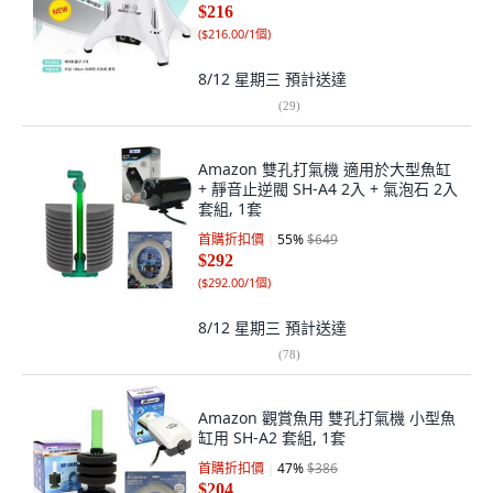
$216
(
$216.00/1個
)
8/12 星期三
預計送達
(
29
)
Amazon 雙孔打氣機 適用於大型魚缸
+ 靜音止逆閥 SH-A4 2入 + 氣泡石 2入
套組, 1套
首購折扣價
55
%
$649
$292
(
$292.00/1個
)
8/12 星期三
預計送達
(
78
)
Amazon 觀賞魚用 雙孔打氣機 小型魚
缸用 SH-A2 套組, 1套
首購折扣價
47
%
$386
$204