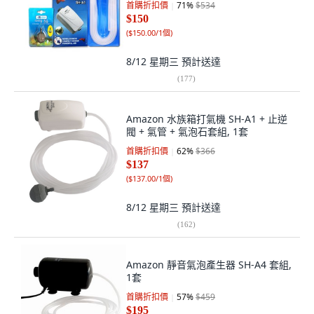
首購折扣價
71
%
$534
$150
(
$150.00/1個
)
8/12 星期三
預計送達
(
177
)
Amazon 水族箱打氣機 SH-A1 + 止逆
閥 + 氣管 + 氣泡石套組, 1套
首購折扣價
62
%
$366
$137
(
$137.00/1個
)
8/12 星期三
預計送達
(
162
)
Amazon 靜音氣泡產生器 SH-A4 套組,
1套
首購折扣價
57
%
$459
$195