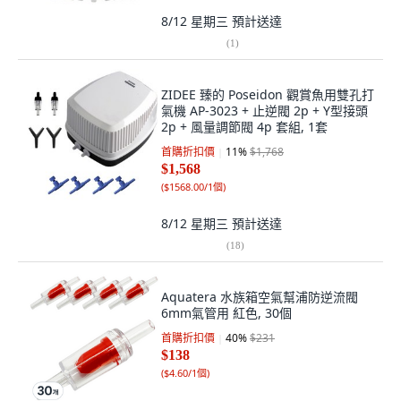
8/12 星期三
預計送達
(
1
)
ZIDEE 臻的 Poseidon 觀賞魚用雙孔打
氣機 AP-3023 + 止逆閥 2p + Y型接頭
2p + 風量調節閥 4p 套組, 1套
首購折扣價
11
%
$1,768
$1,568
(
$1568.00/1個
)
8/12 星期三
預計送達
(
18
)
Aquatera 水族箱空氣幫浦防逆流閥
6mm氣管用 紅色, 30個
首購折扣價
40
%
$231
$138
(
$4.60/1個
)