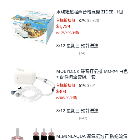
水族箱超強靜音增氧機 ZIDEE, 1個
首購折扣價
37
%
$2,820
$1,759
(
$1759.00/1個
)
8/12 星期三
預計送達
(
34
)
MOBYDICK 靜音打氣機 MO-X4 白色
+ 配件包全套組, 1套
首購折扣價
61
%
$791
$303
(
$303.00/1個
)
8/12 星期三
預計送達
(
642
)
MIMINEAQUA 產氧氣泡石 防逆流氣