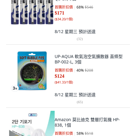
首購折扣價
68
%
$546
$171
(
$34.20/1個
)
8/12 星期三
預計送達
(
32
)
UP-AQUA 軟氣泡空氣擴散器 直條型
BP-002-L, 3個
首購折扣價
40
%
$208
$124
(
$41.33/1個
)
8/12 星期三
預計送達
(
65
)
Amazon 莫比迪克 雙層打氣機 HP-
838, 1個
首購折扣價
58
%
$518