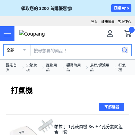
領取您的
$200
首購優惠卷!
打開 App
登入
註冊會員
客服中心
全部
酷澎首
火箭跨
寵物用
觀賞魚用
馬達/過濾用
打氣
頁
境
品
品
品
機
打氣機
篩選器
帕拉丁 1孔鼓風機 8w + 4孔分氣閥組
合, 1套