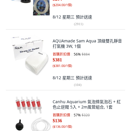
(
$204.00/1個
)
8/12 星期三
預計送達
(
2911
)
AQUAmade Sam Aqua 頂級雙孔靜音
打氣機 3W, 1個
首購折扣價
56
%
$884
$381
(
$381.00/1個
)
8/12 星期三
預計送達
(
104
)
Canhu Aquarium 氣泡條氣泡石 + 紅
色止逆閥 5入 + 2m風管組合, 1套
首購折扣價
57
%
$320
$136
(
$136.00/1個
)