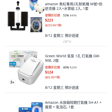
amazon 魚缸專用2孔制氧機 M號+防
逆流器 2入+水管組 2入, 1套
首購折扣價
55
%
$496
$223
(
$223.00/1個
)
8/12 星期三
預計送達
(
3071
)
Green World 氣泵 1孔 打氣機 GW-
908, 2個
首購折扣價
40
%
$208
$124
(
$62.00/1個
)
8/12 星期三
預計送達
Amazon 水族箱短期打氣機 SH-A1 +
風管 + 氣泡石, 1套