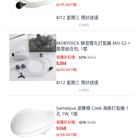
(
$195.00/1個
)
8/12 星期三
預計送達
(
2068
)
MOBYDICK 靜音雙孔打氣機 MO-S2 +
風管組合包, 1套
首購折扣價
60
%
$512
$204
(
$204.00/1個
)
8/12 星期三
預計送達
(
1066
)
Samaqua 波賽頓 Cook 海豚打氣機 1
孔 1W, 1個
首購折扣價
40
%
$280
$168
(
$168.00/1個
)