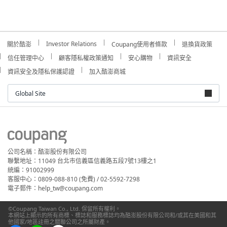
Investor Relations
關於酷澎
Coupang使用者條款
退換貨政策
信任管理中心
顧客隱私權政策通知
安心購物
資訊安全
資訊安全及隱私保護認證
加入酷澎商城
Global Site
公司名稱：酷澎股份有限公司
聯繫地址：11049 台北市信義區信義路五段7號13樓之1
統編：91002999
客服中心：0809-088-810 (免費) / 02-5592-7298
電子郵件：help_tw@coupang.com
©Coupang Taiwan Co., Ltd. 保留所有權利。
本網站上顯示的所有商標、標誌和服務標誌均為酷澎股份有限公司和/或其在美國和其
他國家/地區註冊之關聯公司之所屬財產。