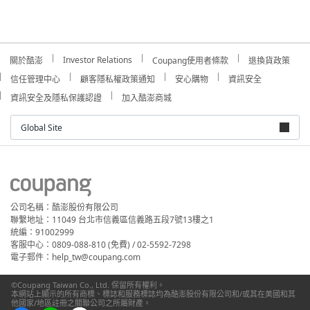
Investor Relations
關於酷澎
Coupang使用者條款
退換貨政策
信任管理中心
顧客隱私權政策通知
安心購物
資訊安全
資訊安全及隱私保護認證
加入酷澎商城
Global Site
公司名稱：酷澎股份有限公司
聯繫地址：11049 台北市信義區信義路五段7號13樓之1
統編：91002999
客服中心：0809-088-810 (免費) / 02-5592-7298
電子郵件：help_tw@coupang.com
©Coupang Taiwan Co., Ltd. 保留所有權利。
本網站上顯示的所有商標、標誌和服務標誌均為酷澎股份有限公司和/或其在美國和其
他國家/地區註冊之關聯公司之所屬財產。