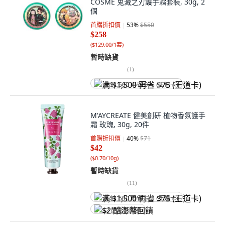
COSME 鬼滅之刃護手霜套裝, 30g, 2
個
首購折扣價
53
%
$550
$258
(
$129.00/1套
)
暫時缺貨
(
1
)
满 $1,500 再省 $75 (王道卡)
M'AYCREATE 健美創研 植物香氛護手
霜 玫瑰, 30g, 20件
首購折扣價
40
%
$71
$42
(
$0.70/10g
)
暫時缺貨
(
11
)
满 $1,500 再省 $75 (王道卡)
$2 酷澎幣回饋