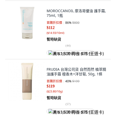
MOROCCANOIL 摩洛哥優油 護手霜,
75ml, 1瓶
首購折扣價
86
%
$800
$112
(
$14.93/10ml
)
暫時缺貨
(
44
)
满 $1,500 再省 $75 (王道卡)
FRUDIA 台灣公司貨 自然而然 植萃精
油護手霜 檀香木+洋甘菊, 50g, 1條
首購折扣價
40
%
$199
$119
(
$23.80/10g
)
暫時缺貨
(
57
)
满 $1,500 再省 $75 (王道卡)