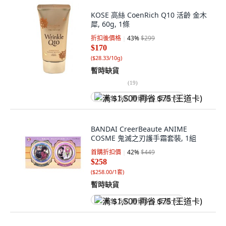
KOSE 高絲 CoenRich Q10 活齡 金木
犀, 60g, 1條
折扣後價格
43
%
$299
$170
(
$28.33/10g
)
暫時缺貨
(
19
)
满 $1,500 再省 $75 (王道卡)
BANDAI CreerBeaute ANIME
COSME 鬼滅之刃護手霜套裝, 1組
首購折扣價
42
%
$449
$258
(
$258.00/1套
)
暫時缺貨
满 $1,500 再省 $75 (王道卡)