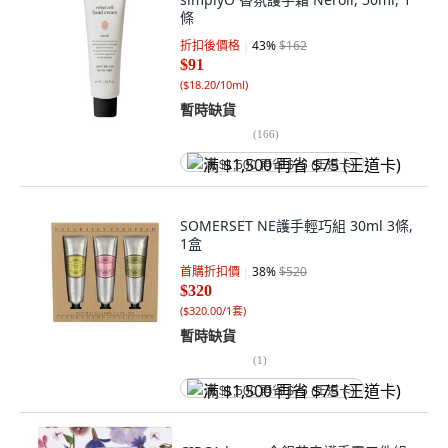
條
折扣後價格
43
%
$162
$91
(
$18.20/10ml
)
暫時缺貨
(
166
)
满 $1,500 再省 $75 (王道卡)
SOMERSET NE護手輕巧組 30ml 3條,
1盒
首購折扣價
38
%
$520
$320
(
$320.00/1套
)
暫時缺貨
(
1
)
满 $1,500 再省 $75 (王道卡)