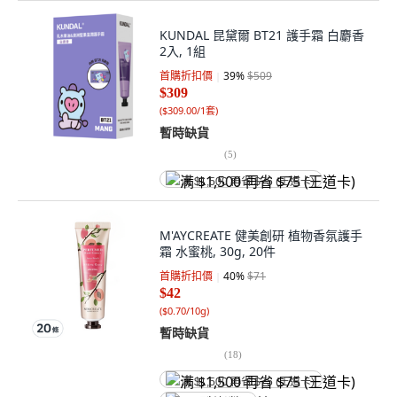
KUNDAL 昆黛爾 BT21 護手霜 白麝香
2入, 1組
首購折扣價
39
%
$509
$309
(
$309.00/1套
)
暫時缺貨
(
5
)
满 $1,500 再省 $75 (王道卡)
M'AYCREATE 健美創研 植物香氛護手
霜 水蜜桃, 30g, 20件
首購折扣價
40
%
$71
$42
(
$0.70/10g
)
暫時缺貨
(
18
)
满 $1,500 再省 $75 (王道卡)