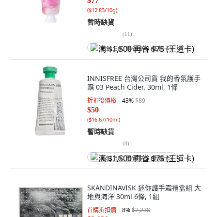
$77
(
$12.83/10g
)
暫時缺貨
(
11
)
满 $1,500 再省 $75 (王道卡)
INNISFREE 台灣公司貨 我的香氛護手
霜 03 Peach Cider, 30ml, 1條
折扣後價格
43
%
$89
$50
(
$16.67/10ml
)
暫時缺貨
(
8
)
满 $1,500 再省 $75 (王道卡)
SKANDINAVISK 迷你護手霜禮盒組 大
地與海洋 30ml 6條, 1組
首購折扣價
8
%
$2,238