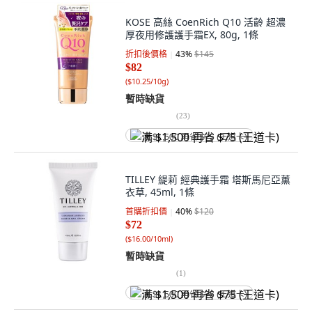
KOSE 高絲 CoenRich Q10 活齡 超濃
厚夜用修護護手霜EX, 80g, 1條
折扣後價格
43
%
$145
$82
(
$10.25/10g
)
暫時缺貨
(
23
)
满 $1,500 再省 $75 (王道卡)
TILLEY 緹莉 經典護手霜 塔斯馬尼亞薰
衣草, 45ml, 1條
首購折扣價
40
%
$120
$72
(
$16.00/10ml
)
暫時缺貨
(
1
)
满 $1,500 再省 $75 (王道卡)