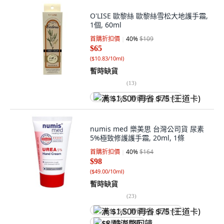
O'LISE 歐黎絲 歐黎絲雪松大地護手霜,
1個, 60ml
首購折扣價
40
%
$109
$65
(
$10.83/10ml
)
暫時缺貨
(
13
)
满 $1,500 再省 $75 (王道卡)
numis med 樂美思 台灣公司貨 尿素
5%極致修護護手霜, 20ml, 1條
首購折扣價
40
%
$164
$98
(
$49.00/10ml
)
暫時缺貨
(
23
)
满 $1,500 再省 $75 (王道卡)
$8 酷澎幣回饋