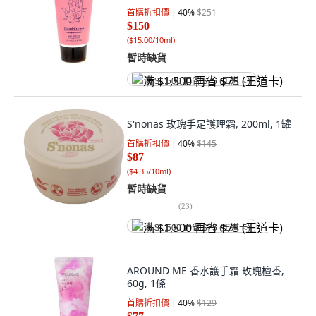
首購折扣價
40
%
$251
$150
(
$15.00/10ml
)
暫時缺貨
满 $1,500 再省 $75 (王道卡)
S'nonas 玫瑰手足護理霜, 200ml, 1罐
首購折扣價
40
%
$145
$87
(
$4.35/10ml
)
暫時缺貨
(
23
)
满 $1,500 再省 $75 (王道卡)
AROUND ME 香水護手霜 玫瑰檀香,
60g, 1條
首購折扣價
40
%
$129