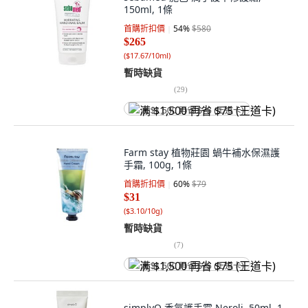
150ml, 1條
首購折扣價
54
%
$580
$265
(
$17.67/10ml
)
暫時缺貨
(
29
)
满 $1,500 再省 $75 (王道卡)
Farm stay 植物莊園 蝸牛補水保濕護
手霜, 100g, 1條
首購折扣價
60
%
$79
$31
(
$3.10/10g
)
暫時缺貨
(
7
)
满 $1,500 再省 $75 (王道卡)
simplyO 香氛護手霜 Neroli, 50ml, 1