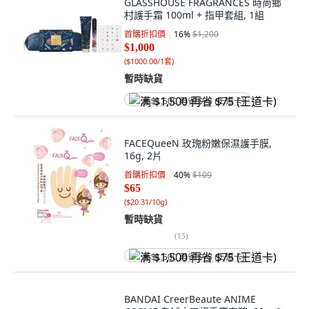
GLASSHOUSE FRAGRANCES 時尚鄉
村護手霜 100ml + 指甲套組, 1組
首購折扣價
16
%
$1,200
$1,000
(
$1000.00/1套
)
暫時缺貨
满 $1,500 再省 $75 (王道卡)
FACEQueeN 玫瑰粉嫩保濕護手膜,
16g, 2片
首購折扣價
40
%
$109
$65
(
$20.31/10g
)
暫時缺貨
(
15
)
满 $1,500 再省 $75 (王道卡)
BANDAI CreerBeaute ANIME