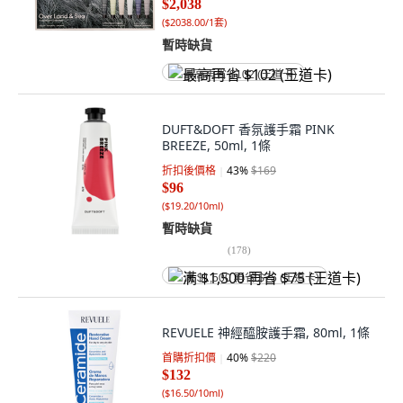
$2,038
(
$2038.00/1套
)
暫時缺貨
最高再省 $102 (王道卡)
DUFT&DOFT 香氛護手霜 PINK
BREEZE, 50ml, 1條
折扣後價格
43
%
$169
$96
(
$19.20/10ml
)
暫時缺貨
(
178
)
满 $1,500 再省 $75 (王道卡)
REVUELE 神經醯胺護手霜, 80ml, 1條
首購折扣價
40
%
$220
$132
(
$16.50/10ml
)