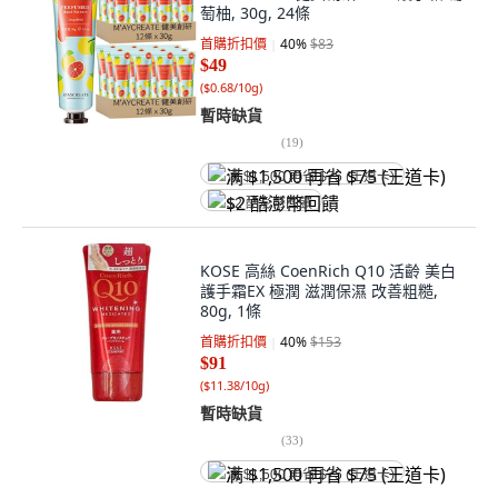
萄柚, 30g, 24條
首購折扣價
40
%
$83
$49
(
$0.68/10g
)
暫時缺貨
(
19
)
满 $1,500 再省 $75 (王道卡)
$2 酷澎幣回饋
KOSE 高絲 CoenRich Q10 活齡 美白
護手霜EX 極潤 滋潤保濕 改善粗糙,
80g, 1條
首購折扣價
40
%
$153
$91
(
$11.38/10g
)
暫時缺貨
(
33
)
满 $1,500 再省 $75 (王道卡)