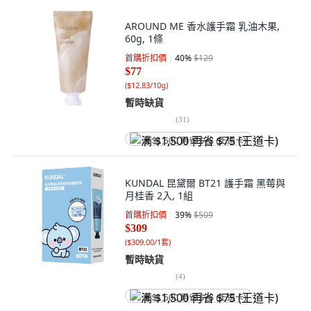
AROUND ME 香水護手霜 乳油木果,
60g, 1條
首購折扣價
40
%
$129
$77
(
$12.83/10g
)
暫時缺貨
(
31
)
满 $1,500 再省 $75 (王道卡)
KUNDAL 昆黛爾 BT21 護手霜 黑莓與
月桂香 2入, 1組
首購折扣價
39
%
$509
$309
(
$309.00/1套
)
暫時缺貨
(
4
)
满 $1,500 再省 $75 (王道卡)