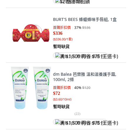
$2 酷澎幣回饋
BURT'S BEES 蜂蠟蜂味手唇組, 1盒
首購折扣價
37
%
$536
$336
(
$336.00/1套
)
暫時缺貨
满 $1,500 再省 $75 (王道卡)
dm Balea 芭樂雅 溫和滋養護手霜,
100ml, 2條
首購折扣價
40
%
$120
$72
(
$3.60/10ml
)
暫時缺貨
(
22
)
满 $1,500 再省 $75 (王道卡)