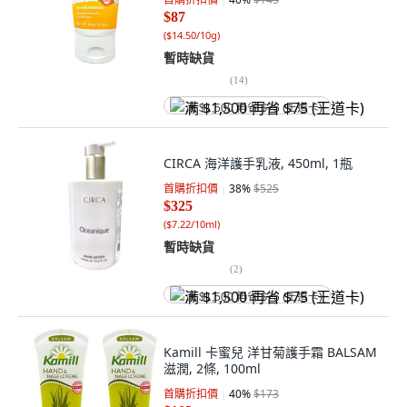
$87
(
$14.50/10g
)
暫時缺貨
(
14
)
满 $1,500 再省 $75 (王道卡)
CIRCA 海洋護手乳液, 450ml, 1瓶
首購折扣價
38
%
$525
$325
(
$7.22/10ml
)
暫時缺貨
(
2
)
满 $1,500 再省 $75 (王道卡)
Kamill 卡蜜兒 洋甘菊護手霜 BALSAM
滋潤, 2條, 100ml
首購折扣價
40
%
$173