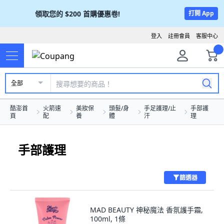
領取您的
$200
首購優惠卷!
打開 App
登入
註冊會員
客服中心
全部
酷澎首
火箭速
美妝保
頭髮/身
手足護理/止
手部護
頁
配
養
體
汗
理
手部護理
篩選器
MAD BEAUTY 神秘魔法 香氛護手霜,
100ml, 1條