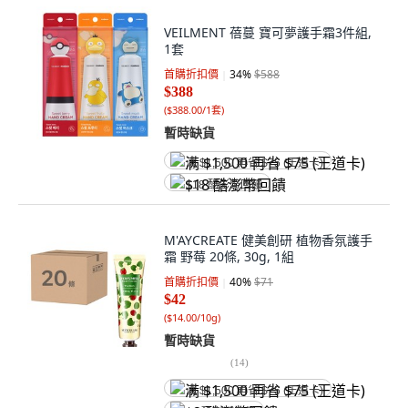
VEILMENT 蓓蔓 寶可夢護手霜3件組,
1套
首購折扣價
34
%
$588
$388
(
$388.00/1套
)
暫時缺貨
满 $1,500 再省 $75 (王道卡)
$18 酷澎幣回饋
M'AYCREATE 健美創研 植物香氛護手
霜 野莓 20條, 30g, 1組
首購折扣價
40
%
$71
$42
(
$14.00/10g
)
暫時缺貨
(
14
)
满 $1,500 再省 $75 (王道卡)