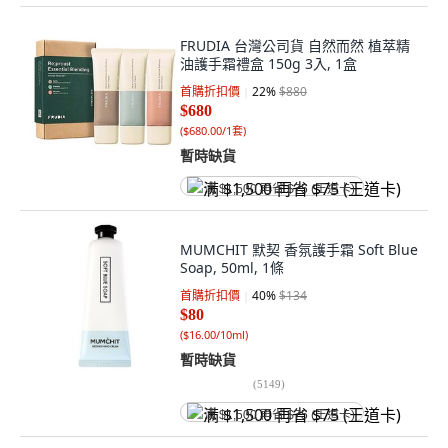
FRUDIA 台灣公司貨 自然而然 植萃精
油護手霜禮盒 150g 3入, 1盒
首購折扣價
22
%
$880
$680
(
$680.00/1套
)
暫時缺貨
满 $1,500 再省 $75 (王道卡)
MUMCHIT 默契 香氛護手霜 Soft Blue
Soap, 50ml, 1條
首購折扣價
40
%
$134
$80
(
$16.00/10ml
)
暫時缺貨
(
5149
)
满 $1,500 再省 $75 (王道卡)