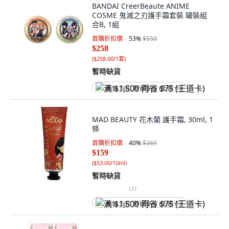
BANDAI CreerBeaute ANIME
COSME 鬼滅之刃護手霜套裝 罐裝組
合B, 1組
首購折扣價
53
%
$550
$258
(
$258.00/1套
)
暫時缺貨
满 $1,500 再省 $75 (王道卡)
MAD BEAUTY 花木蘭 護手霜, 30ml, 1
條
首購折扣價
40
%
$265
$159
(
$53.00/10ml
)
暫時缺貨
(
1
)
满 $1,500 再省 $75 (王道卡)