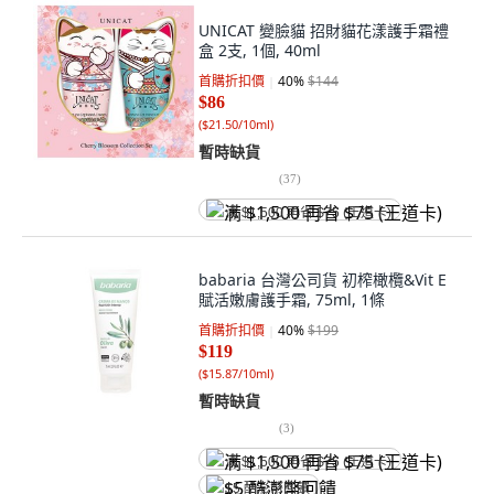
UNICAT 變臉貓 招財貓花漾護手霜禮
盒 2支, 1個, 40ml
首購折扣價
40
%
$144
$86
(
$21.50/10ml
)
暫時缺貨
(
37
)
满 $1,500 再省 $75 (王道卡)
babaria 台灣公司貨 初榨橄欖&Vit E
賦活嫩膚護手霜, 75ml, 1條
首購折扣價
40
%
$199
$119
(
$15.87/10ml
)
暫時缺貨
(
3
)
满 $1,500 再省 $75 (王道卡)
$5 酷澎幣回饋