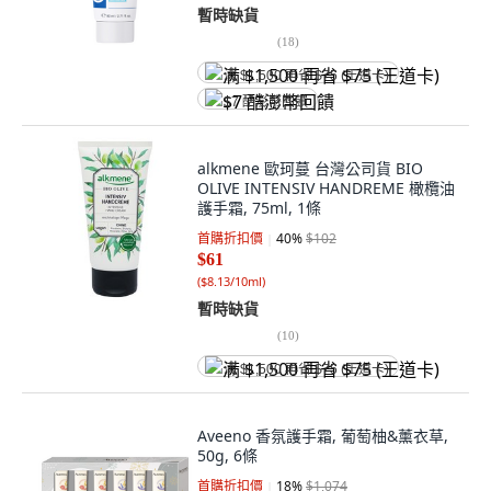
暫時缺貨
(
18
)
满 $1,500 再省 $75 (王道卡)
$7 酷澎幣回饋
alkmene 歐珂蔓 台灣公司貨 BIO
OLIVE INTENSIV HANDREME 橄欖油
護手霜, 75ml, 1條
首購折扣價
40
%
$102
$61
(
$8.13/10ml
)
暫時缺貨
(
10
)
满 $1,500 再省 $75 (王道卡)
Aveeno 香氛護手霜, 葡萄柚&薰衣草,
50g, 6條
首購折扣價
18
%
$1,074