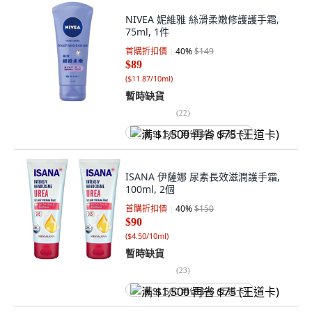
NIVEA 妮維雅 絲滑柔嫩修護護手霜,
75ml, 1件
首購折扣價
40
%
$149
$89
(
$11.87/10ml
)
暫時缺貨
(
22
)
满 $1,500 再省 $75 (王道卡)
ISANA 伊薩娜 尿素長效滋潤護手霜,
100ml, 2個
首購折扣價
40
%
$150
$90
(
$4.50/10ml
)
暫時缺貨
(
23
)
满 $1,500 再省 $75 (王道卡)