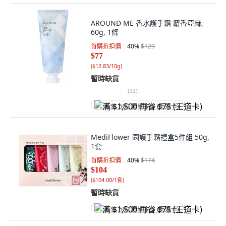
AROUND ME 香水護手霜 麝香亞麻,
60g, 1條
首購折扣價
40
%
$129
$77
(
$12.83/10g
)
暫時缺貨
(
32
)
满 $1,500 再省 $75 (王道卡)
MediFlower 園護手霜禮盒5件組 50g,
1套
首購折扣價
40
%
$174
$104
(
$104.00/1套
)
暫時缺貨
满 $1,500 再省 $75 (王道卡)