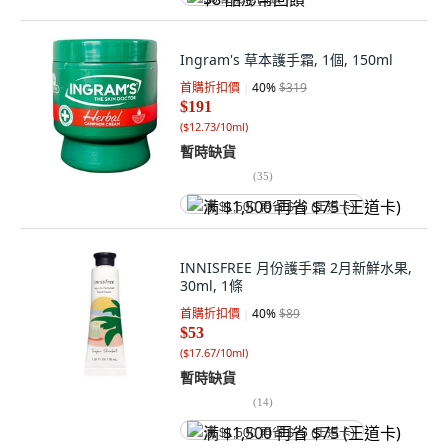
Ingram's 草本護手霜, 1個, 150ml
首購折扣價
40
%
$319
$191
(
$12.73/10ml
)
暫時缺貨
(
35
)
满 $1,500 再省 $75 (王道卡)
INNISFREE 月份護手霜 2月新鮮水果,
30ml, 1條
首購折扣價
40
%
$89
$53
(
$17.67/10ml
)
暫時缺貨
(
14
)
满 $1,500 再省 $75 (王道卡)