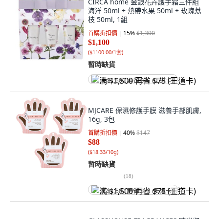
CIRCA home 金銀花卉護手霜三件組
海洋 50ml + 熱帶水果 50ml + 玫瑰荔
枝 50ml, 1組
首購折扣價
15
%
$1,300
$1,100
(
$1100.00/1套
)
暫時缺貨
满 $1,500 再省 $75 (王道卡)
MJCARE 保濕修護手膜 滋養手部肌膚,
16g, 3包
首購折扣價
40
%
$147
$88
(
$18.33/10g
)
暫時缺貨
(
18
)
满 $1,500 再省 $75 (王道卡)