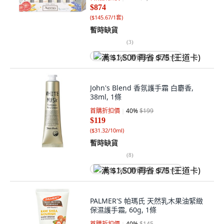
$874
(
$145.67/1套
)
暫時缺貨
(
3
)
满 $1,500 再省 $75 (王道卡)
John's Blend 香氛護手霜 白麝香,
38ml, 1條
首購折扣價
40
%
$199
$119
(
$31.32/10ml
)
暫時缺貨
(
8
)
满 $1,500 再省 $75 (王道卡)
PALMER'S 帕瑪氏 天然乳木果油緊緻
保濕護手霜, 60g, 1條
首購折扣價
40
%
$145