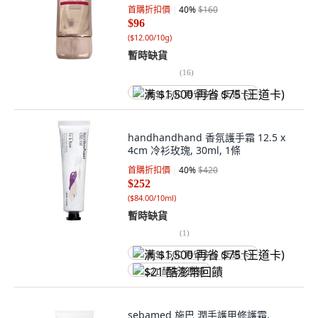
首購折扣價
40
%
$160
$96
(
$12.00/10g
)
暫時缺貨
(
16
)
满 $1,500 再省 $75 (王道卡)
handhandhand 香氛護手霜 12.5 x
4cm 冷衫玫瑰, 30ml, 1條
首購折扣價
40
%
$420
$252
(
$84.00/10ml
)
暫時缺貨
(
1
)
满 $1,500 再省 $75 (王道卡)
$21 酷澎幣回饋
sebamed 施巴 潤手護甲修護霜,