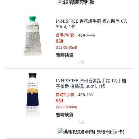
$2 酷澎幣回饋
INNISFREE 香氛護手霜 復古時尚 07,
30ml, 1條
首購折扣價
40
%
$115
$69
(
$23.00/10ml
)
暫時缺貨
(
27
)
INNISFREE 濟州香氛護手霜 12月 柚
子茶香 柑橘調, 30ml, 1條
首購折扣價
40
%
$89
$53
(
$17.67/10ml
)
暫時缺貨
(
22
)
满 $1,500 再省 $75 (王道卡)