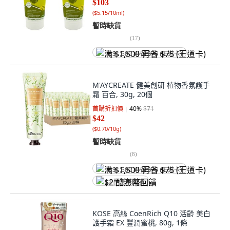
$103
(
$5.15/10ml
)
暫時缺貨
(
17
)
满 $1,500 再省 $75 (王道卡)
M'AYCREATE 健美創研 植物香氛護手
霜 百合, 30g, 20個
首購折扣價
40
%
$71
$42
(
$0.70/10g
)
暫時缺貨
(
8
)
满 $1,500 再省 $75 (王道卡)
$2 酷澎幣回饋
KOSE 高絲 CoenRich Q10 活齡 美白
護手霜 EX 豐潤蜜桃, 80g, 1條