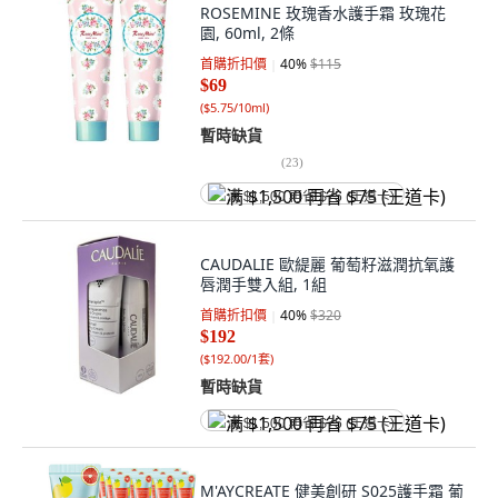
ROSEMINE 玫瑰香水護手霜 玫瑰花
園, 60ml, 2條
首購折扣價
40
%
$115
$69
(
$5.75/10ml
)
暫時缺貨
(
23
)
满 $1,500 再省 $75 (王道卡)
CAUDALIE 歐緹麗 葡萄籽滋潤抗氧護
唇潤手雙入組, 1組
首購折扣價
40
%
$320
$192
(
$192.00/1套
)
暫時缺貨
满 $1,500 再省 $75 (王道卡)
M'AYCREATE 健美創研 S025護手霜 葡