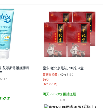
公司貨 艾翠斯修護護手霜
皇宋 老北京足貼, 50片, 4盒
1件
首購折扣價
40
%
$150
$117
$90
(
$22.50/1個
)
明天 8/8 (六)
預計送達
計送達
(
138
)
)
满 $1,500 再省 $75 (王道卡)