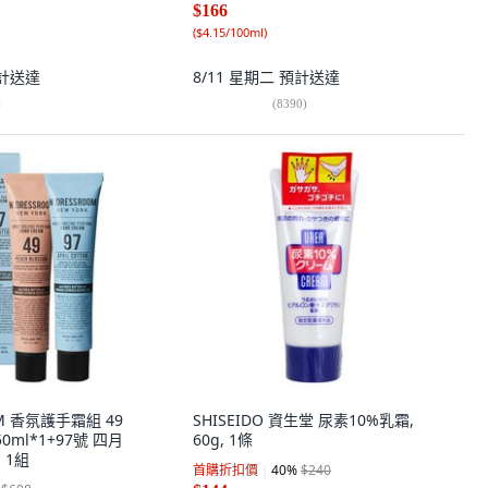
$166
(
$4.15/100ml
)
計送達
8/11 星期二
預計送達
)
(
8390
)
OM 香氛護手霜組 49
SHISEIDO 資生堂 尿素10%乳霜,
0ml*1+97號 四月
60g, 1條
, 1組
首購折扣價
40
%
$240