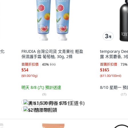
軟化
FRUDIA 台灣公司貨 文青果社 輕盈
temporary D
保濕護手霜 葡萄柚, 30g, 2條
露 木質麝香, 3個
首購折扣價
40
%
$90
首購折扣價
73
%
$54
$165
(
$9.00/10g
)
(
$11.00/100ml
)
明天 8/8 (六)
預計送達
8/10 星期一
預
(
9
)
(
17
)
满 $1,500 再省 $75 (王道卡)
$2 酷澎幣回饋