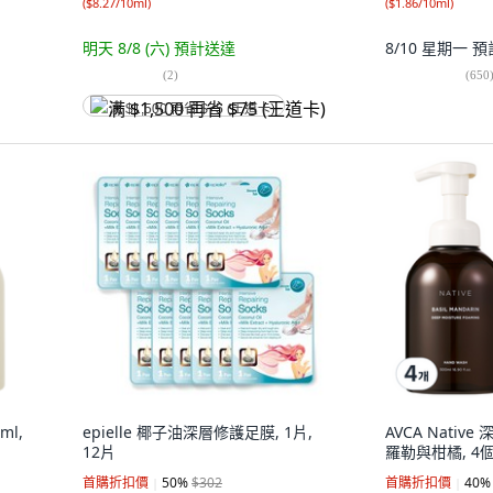
(
$8.27/10ml
)
(
$1.86/10ml
)
明天 8/8 (六)
預計送達
8/10 星期一
預
(
2
)
(
650
满 $1,500 再省 $75 (王道卡)
ml,
epielle 椰子油深層修護足膜, 1片,
AVCA Nati
12片
羅勒與柑橘, 4個,
首購折扣價
50
%
$302
首購折扣價
40
%