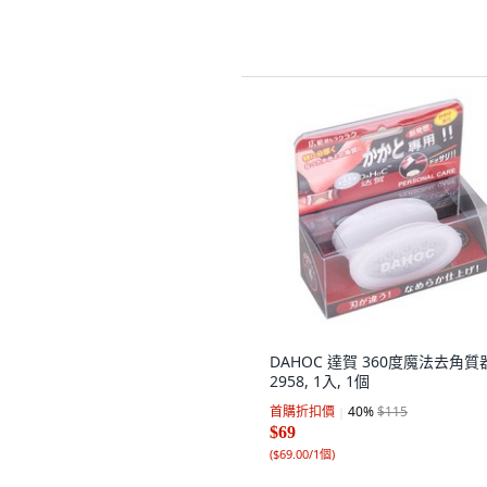
DAHOC 達賀 360度魔法去角質
2958, 1入, 1個
首購折扣價
40
%
$115
$69
(
$69.00/1個
)