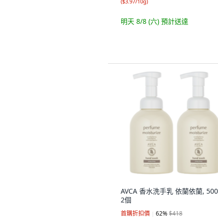
(
$3.97/10g
)
明天 8/8 (六)
預計送達
AVCA 香水洗手乳 依蘭依蘭, 500
2個
首購折扣價
62
%
$418