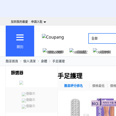
加到我的最愛
申請入駐
全部
類別
爸氣父親節
火箭速配
火箭跨境
酷澎首頁
個人清潔
身體
手足護理
篩選器
手足護理
酷澎評分排名
價格最低
價
僅顯示
僅顯示
僅顯示