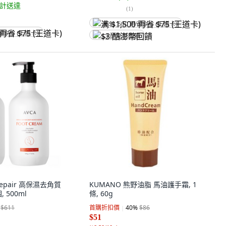
計送達
(
1
)
满 $1,500 再省 $75 (王道卡)
省 $75 (王道卡)
$3 酷澎幣回饋
 Repair 高保濕去角質
KUMANO 熊野油脂 馬油護手霜, 1
, 500ml
條, 60g
$611
首購折扣價
40
%
$86
$51