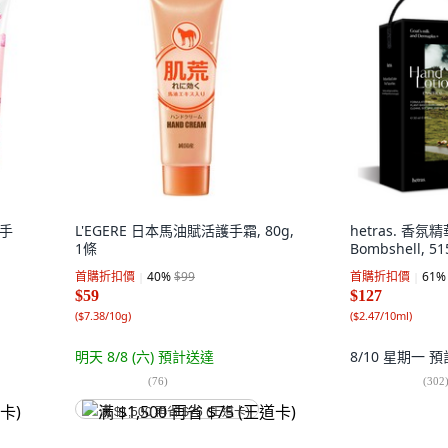
護手
L'EGERE 日本馬油賦活護手霜, 80g,
hetras. 香
1條
Bombshell, 51
首購折扣價
40
%
$99
首購折扣價
61
%
$59
$127
(
$7.38/10g
)
(
$2.47/10ml
)
明天 8/8 (六)
預計送達
8/10 星期一
預
(
76
)
(
302
满 $1,500 再省 $75 (王道卡)