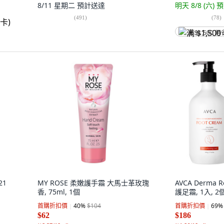
8/11 星期二
預計送達
明天 8/8 (六)
預
(
491
)
(
78
)
满 $1,500 再
21
MY ROSE 柔嫩護手霜 大馬士革玫瑰
AVCA Derma
香, 75ml, 1個
護足霜, 1入, 2個
首購折扣價
40
%
$104
首購折扣價
69
%
$62
$186