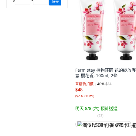
$
~
搜尋
Farm stay 植物莊園 花的綻放
霜 櫻花香, 100ml, 2條
首購折扣價
40
%
$81
$48
(
$2.40/10ml
)
明天 8/8 (六)
預計送達
(
22
)
满 $1,500 再省 $75 (王道卡)