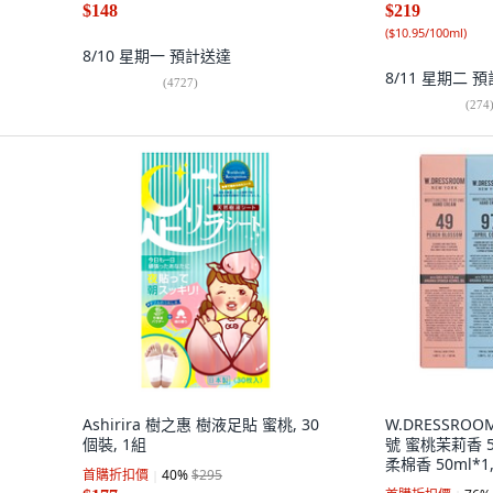
$148
$219
(
$10.95/100ml
)
8/10 星期一
預計送達
8/11 星期二
預
(
4727
)
(
274
Ashirira 樹之惠 樹液足貼 蜜桃, 30
W.DRESSRO
個裝, 1組
號 蜜桃茉莉香 5
柔棉香 50ml*1
首購折扣價
40
%
$295