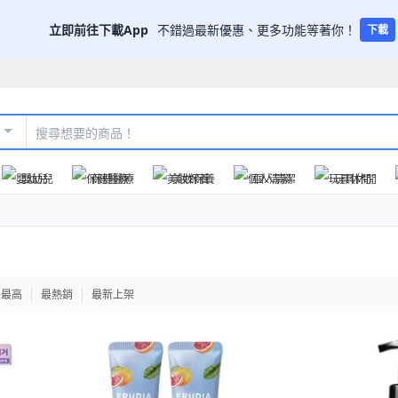
立即前往下載App
不錯過最新優惠、更多功能等著你！
下載
嬰幼兒
保健醫療
美妝保養
個人清潔
玩具休閒
格最高
最熱銷
最新上架