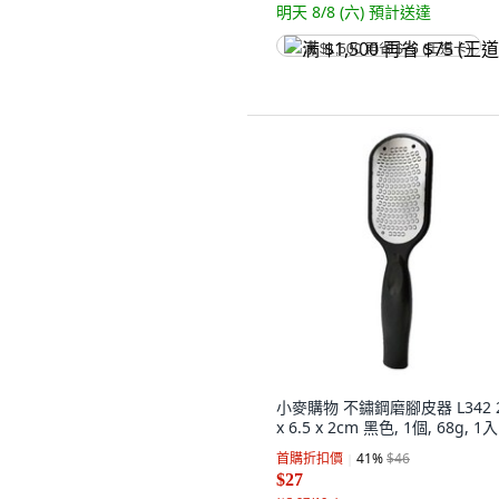
明天 8/8 (六)
預計送達
满 $1,500 再省 $75 (王道卡)
小麥購物 不鏽鋼磨腳皮器 L342 
x 6.5 x 2cm 黑色, 1個, 68g, 1入
首購折扣價
41
%
$46
$27