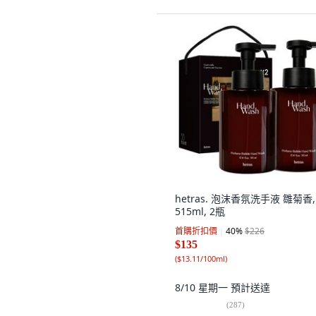
hetras. 泡沫香氛洗手液 雛菊香,
515ml, 2瓶
首購折扣價
40
%
$226
$135
(
$13.11/100ml
)
8/10 星期一
預計送達
(
287
)