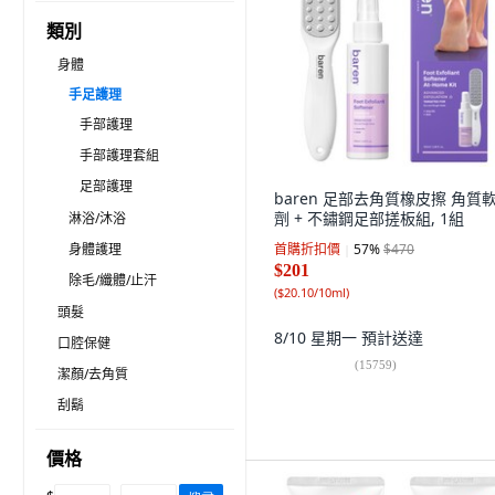
類別
身體
手足護理
手部護理
手部護理套組
足部護理
baren 足部去角質橡皮擦 角質
劑 + 不鏽鋼足部搓板組, 1組
淋浴/沐浴
身體護理
首購折扣價
57
%
$470
$201
除毛/纖體/止汗
(
$20.10/10ml
)
頭髮
8/10 星期一
預計送達
口腔保健
(
15759
)
潔顏/去角質
刮鬍
價格