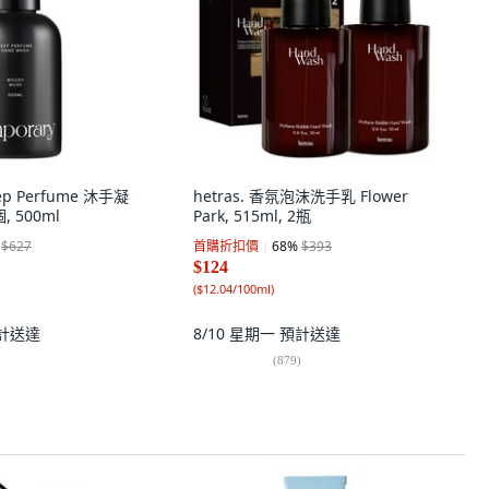
eep Perfume 沐手凝
hetras. 香氛泡沫洗手乳 Flower
, 500ml
Park, 515ml, 2瓶
$627
首購折扣價
68
%
$393
$124
(
$12.04/100ml
)
計送達
8/10 星期一
預計送達
(
879
)