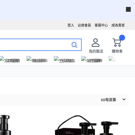
登入
註冊會員
客服中心
成為賣家
我的酷澎
購物車
文具圖書
食品飲料
生活用品
女性服飾
運動戶外
60
每頁筆