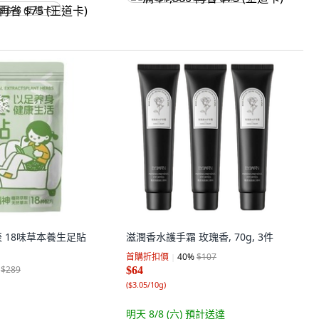
省 $75 (王道卡)
瑤辰 18味草本養生足貼
滋潤香水護手霜 玫瑰香, 70g, 3件
首購折扣價
40
%
$107
$289
$64
(
$3.05/10g
)
明天 8/8 (六)
預計送達