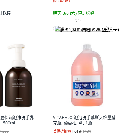
(
$8.50/10g
)
計送達
明天 8/8 (六)
預計送達
)
(
24
)
满 $1,500 再省 $75 (王道卡)
ve 深層保濕泡沫洗手乳
VITAHALO 泡泡洗手慕斯大容量補
 500ml
充瓶, 葡萄柚, 4L, 1瓶
$365
首購折扣價
61
%
$434