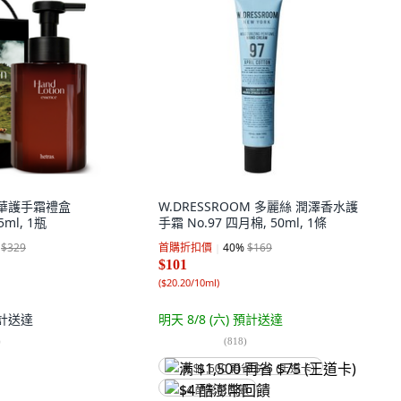
氛精華護手霜禮盒
W.DRESSROOM 多麗絲 潤澤香水護
5ml, 1瓶
手霜 No.97 四月棉, 50ml, 1條
$329
首購折扣價
40
%
$169
$101
(
$20.20/10ml
)
計送達
明天 8/8 (六)
預計送達
)
(
818
)
满 $1,500 再省 $75 (王道卡)
$4 酷澎幣回饋