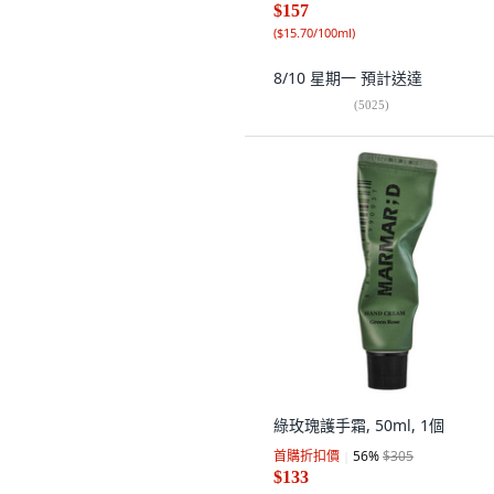
$157
(
$15.70/100ml
)
8/10 星期一
預計送達
(
5025
)
綠玫瑰護手霜, 50ml, 1個
首購折扣價
56
%
$305
$133