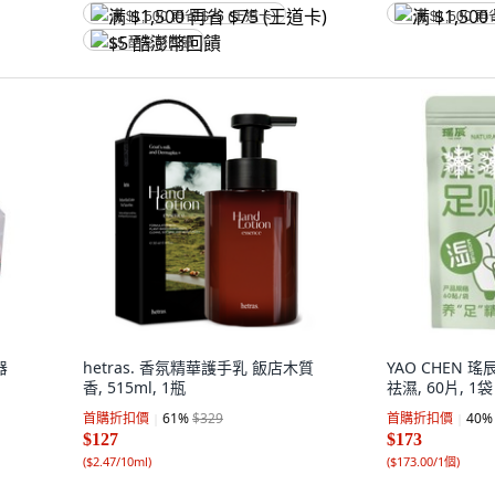
满 $1,500 再省 $75 (王道卡)
满 $1,500 再
$5 酷澎幣回饋
器
hetras. 香氛精華護手乳 飯店木質
YAO CHEN 
香, 515ml, 1瓶
祛濕, 60片, 1袋
首購折扣價
61
%
$329
首購折扣價
40
%
$127
$173
(
$2.47/10ml
)
(
$173.00/1個
)