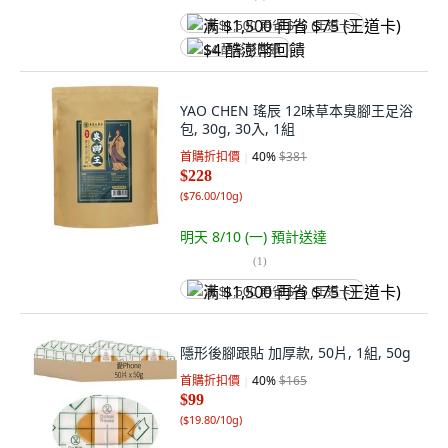
满 $1,500 再省 $75 (王道卡)
$4 酷澎幣回饋
YAO CHEN 瑤辰 12味草本臭腳王足浴
包, 30g, 30入, 1組
首購折扣價
40
%
$381
$228
(
$76.00/10g
)
明天 8/10 (一)
預計送達
(
1
)
满 $1,500 再省 $75 (王道卡)
隱形後腳跟貼 加厚款, 50片, 1組, 50g
首購折扣價
40
%
$165
$99
(
$19.80/10g
)