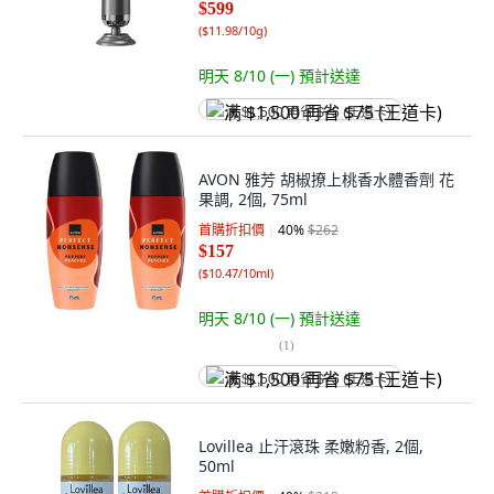
$599
(
$11.98/10g
)
明天 8/10 (一)
預計送達
满 $1,500 再省 $75 (王道卡)
AVON 雅芳 胡椒撩上桃香水體香劑 花
果調, 2個, 75ml
首購折扣價
40
%
$262
$157
(
$10.47/10ml
)
明天 8/10 (一)
預計送達
(
1
)
满 $1,500 再省 $75 (王道卡)
Lovillea 止汗滾珠 柔嫩粉香, 2個,
50ml