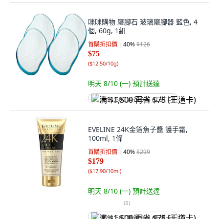
咪咪購物 磨腳石 玻璃磨腳器 藍色, 4
個, 60g, 1組
首購折扣價
40
%
$126
$75
(
$12.50/10g
)
明天 8/10 (一)
預計送達
满 $1,500 再省 $75 (王道卡)
EVELINE 24K金箔魚子醬 護手霜,
100ml, 1條
首購折扣價
40
%
$299
$179
(
$17.90/10ml
)
明天 8/10 (一)
預計送達
(
9
)
满 $1,500 再省 $75 (王道卡)