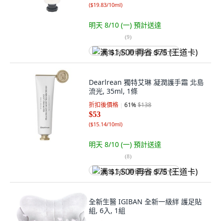
(
$19.83/10ml
)
明天 8/10 (一)
預計送達
(
9
)
满 $1,500 再省 $75 (王道卡)
Dearlrean 獨特艾琳 凝潤護手霜 北島
流光, 35ml, 1條
折扣後價格
61
%
$138
$53
(
$15.14/10ml
)
明天 8/10 (一)
預計送達
(
8
)
满 $1,500 再省 $75 (王道卡)
全新生醫 IGIBAN 全新一級絆 護足貼
組, 6入, 1組