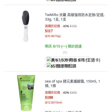
TwMiRo 米蘿 高級強效防水足挫/足搓,
33g, 1支, 1支
首購折扣價
40
%
$195
$117
(
$35.46/10g
)
明天 8/10 (一)
預計送達
(
1
)
满 $1,500 再省 $75 (王道卡)
$5 酷澎幣回饋
sea of spa 鎂元素護腳霜, 150ml, 1
條, 1條
首購折扣價
40
%
$300
$180
(
$12.00/10ml
)