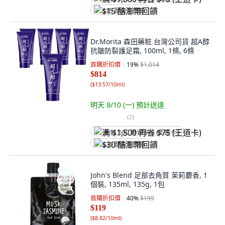
$15 酷澎幣回饋
Dr.Morita 森田藥粧 台灣公司貨 超A醇
抗皺防裂護足霜, 100ml, 1條, 6條
首購折扣價
19
%
$1,014
$814
(
$13.57/10ml
)
明天 8/10 (一)
預計送達
(
2
)
满 $1,500 再省 $75 (王道卡)
$30 酷澎幣回饋
John's Blend 足部去角質 茉莉麝香, 1
個裝, 135ml, 135g, 1包
首購折扣價
40
%
$199
$119
(
$8.82/10ml
)