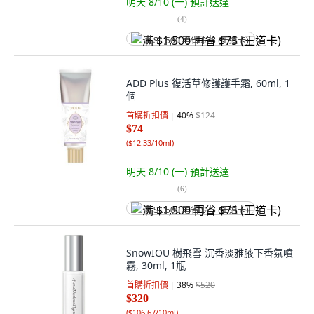
明天 8/10 (一)
預計送達
(
4
)
满 $1,500 再省 $75 (王道卡)
ADD Plus 復活草修護護手霜, 60ml, 1
個
首購折扣價
40
%
$124
$74
(
$12.33/10ml
)
明天 8/10 (一)
預計送達
(
6
)
满 $1,500 再省 $75 (王道卡)
SnowIOU 樹飛雪 沉香淡雅腋下香氛噴
霧, 30ml, 1瓶
首購折扣價
38
%
$520
$320
(
$106.67/10ml
)