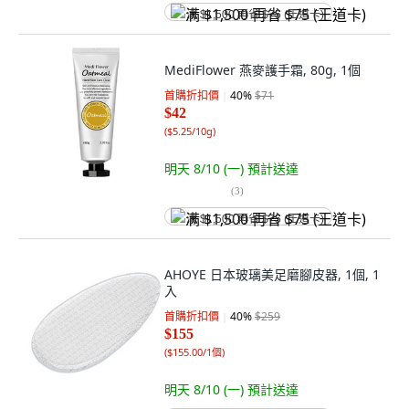
满 $1,500 再省 $75 (王道卡)
MediFlower 燕麥護手霜, 80g, 1個
首購折扣價
40
%
$71
$42
(
$5.25/10g
)
明天 8/10 (一)
預計送達
(
3
)
满 $1,500 再省 $75 (王道卡)
AHOYE 日本玻璃美足磨腳皮器, 1個, 1
入
首購折扣價
40
%
$259
$155
(
$155.00/1個
)
明天 8/10 (一)
預計送達