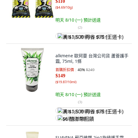
$110
(
$4.69/10g
)
明天 8/10 (一)
預計送達
(
2
)
满 $1,500 再省 $75 (王道卡)
alkmene 歐珂蔓 台灣公司貨 蘆薈護手
霜, 75ml, 1條
首購折扣價
40
%
$249
$149
(
$19.87/10ml
)
明天 8/10 (一)
預計送達
(
3
)
满 $1,500 再省 $75 (王道卡)
$6 酷澎幣回饋
SUAVINA 蘇亞維娜 2in1指緣護手霜,