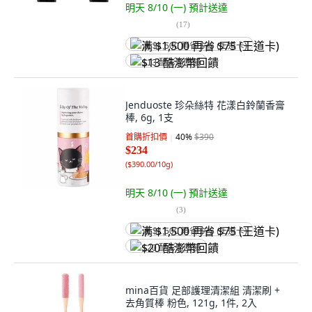
明天 8/10 (一)
預計送達
(
17
)
满 $1,500 再省 $75 (王道卡)
$13 酷澎幣回饋
Jenduoste 珍朵絲特 花漾白鈴蘭香膏
棒, 6g, 1支
首購折扣價
40
%
$390
$234
(
$390.00/10g
)
明天 8/10 (一)
預計送達
(
3
)
满 $1,500 再省 $75 (王道卡)
$20 酷澎幣回饋
mina百貨 足部護理清潔組 清潔刷 +
去角質棒 粉色, 121g, 1件, 2入