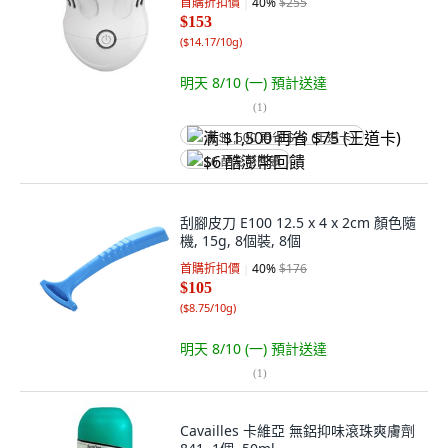
首購折扣價
40
%
$255
$153
(
$14.17/10g
)
明天 8/10 (一)
預計送達
(
1
)
满 $1,500 再省 $75 (王道卡)
$6 酷澎幣回饋
刮腳皮刀 E100 12.5 x 4 x 2cm 顏色隨
機, 15g, 8個裝, 8個
首購折扣價
40
%
$176
$105
(
$8.75/10g
)
明天 8/10 (一)
預計送達
(
1
)
Cavailles 卡維亞 無鋁抑味滾珠爽膚劑