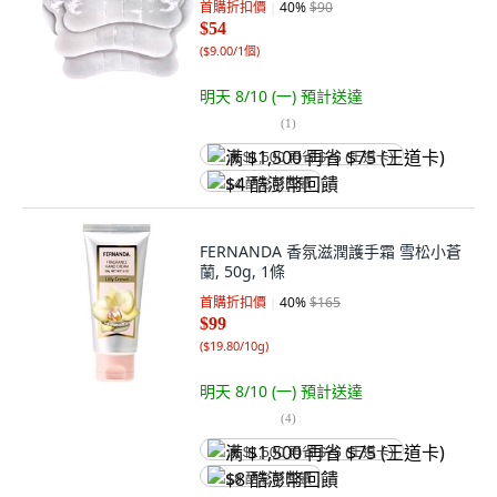
首購折扣價
40
%
$90
$54
(
$9.00/1個
)
明天 8/10 (一)
預計送達
(
1
)
满 $1,500 再省 $75 (王道卡)
$4 酷澎幣回饋
FERNANDA 香氛滋潤護手霜 雪松小蒼
蘭, 50g, 1條
首購折扣價
40
%
$165
$99
(
$19.80/10g
)
明天 8/10 (一)
預計送達
(
4
)
满 $1,500 再省 $75 (王道卡)
$8 酷澎幣回饋