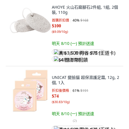
AHOYE 火山石磨腳石2件組, 1組, 2個
裝, 110g
首購折扣價
40
%
$168
$100
(
$9.09/10g
)
明天 8/10 (一)
預計送達
满 $1,500 再省 $75 (王道卡)
$4 酷澎幣回饋
UNICAT 變臉貓 超保濕護足霜, 12g, 2
個, 1入
折扣後價格
61
%
$191
$74
(
$30.83/10g
)
明天 8/10 (一)
預計送達
(
2
)