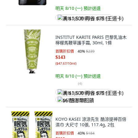
明天 8/10 (一)
預計送達
满 $1,500 再省 $75 (王道卡)
INSTITUT KARITE PARIS 巴黎乳油木
檸檬馬鞭草護手霜, 30ml, 1條
首購折扣價
40
%
$239
$143
(
$47.67/10ml
)
明天 8/10 (一)
預計送達
(
4
)
满 $1,500 再省 $75 (王道卡)
$6 酷澎幣回饋
KOYO KASEI 涼涼先生 酷涼提神百倍
濕巾 大尺寸 10張, 117.4g, 2包
首購折扣價
40
%
$184