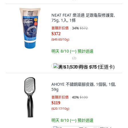
NEAT FEAT 樂活適 足跟龜裂修護膏,
75g, 1入, 1條
首購折扣價
34
%
$572
$372
(
$49.60/10g
)
明天 8/10 (一)
預計送達
(
2
)
满 $1,500 再省 $75 (王道卡)
AHOYE 不鏽鋼磨腳皮器, 1個裝, 1個,
59g
首購折扣價
40
%
$199
$119
(
$20.17/10g
)
明天 8/10 (一)
預計送達