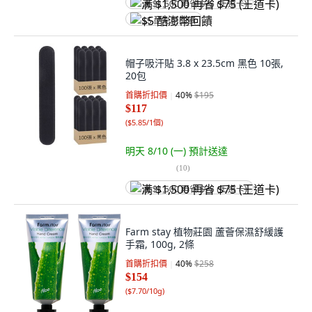
满 $1,500 再省 $75 (王道卡)
$5 酷澎幣回饋
帽子吸汗貼 3.8 x 23.5cm 黑色 10張,
20包
首購折扣價
40
%
$195
$117
(
$5.85/1個
)
明天 8/10 (一)
預計送達
(
10
)
满 $1,500 再省 $75 (王道卡)
Farm stay 植物莊園 蘆薈保濕舒緩護
手霜, 100g, 2條
首購折扣價
40
%
$258
$154
(
$7.70/10g
)