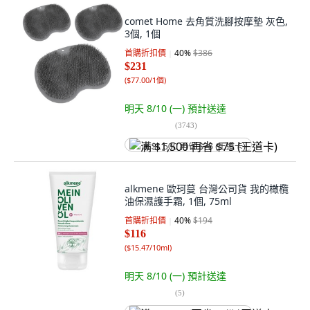
comet Home 去角質洗腳按摩墊 灰色,
3個, 1個
首購折扣價
40
%
$386
$231
(
$77.00/1個
)
明天 8/10 (一)
預計送達
(
3743
)
满 $1,500 再省 $75 (王道卡)
alkmene 歐珂蔓 台灣公司貨 我的橄欖
油保濕護手霜, 1個, 75ml
首購折扣價
40
%
$194
$116
(
$15.47/10ml
)
明天 8/10 (一)
預計送達
(
5
)