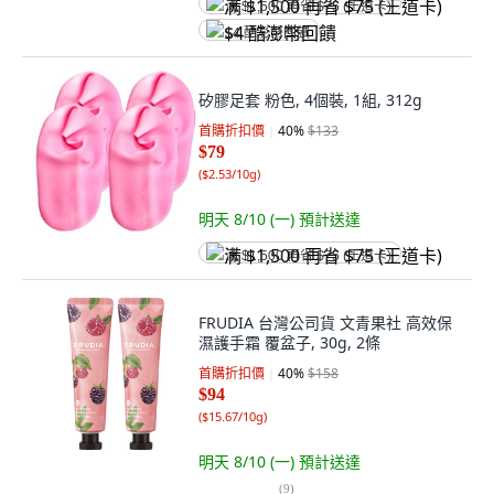
满 $1,500 再省 $75 (王道卡)
$4 酷澎幣回饋
矽膠足套 粉色, 4個裝, 1組, 312g
首購折扣價
40
%
$133
$79
(
$2.53/10g
)
明天 8/10 (一)
預計送達
满 $1,500 再省 $75 (王道卡)
FRUDIA 台灣公司貨 文青果社 高效保
濕護手霜 覆盆子, 30g, 2條
首購折扣價
40
%
$158
$94
(
$15.67/10g
)
明天 8/10 (一)
預計送達
(
9
)