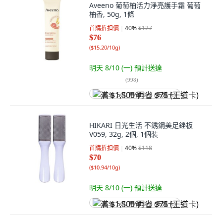
Aveeno 葡萄柚活力淨亮護手霜 葡萄
柚香, 50g, 1條
首購折扣價
40
%
$127
$76
(
$15.20/10g
)
明天 8/10 (一)
預計送達
(
998
)
满 $1,500 再省 $75 (王道卡)
HIKARI 日光生活 不銹鋼美足銼板
V059, 32g, 2個, 1個裝
首購折扣價
40
%
$118
$70
(
$10.94/10g
)
明天 8/10 (一)
預計送達
满 $1,500 再省 $75 (王道卡)