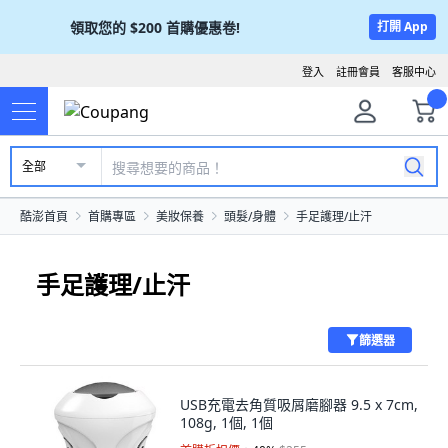
領取您的
$200
首購優惠卷!
打開 App
登入
註冊會員
客服中心
全部
酷澎首頁
首購專區
美妝保養
頭髮/身體
手足護理/止汗
手足護理/止汗
篩選器
USB充電去角質吸屑磨腳器 9.5 x 7cm,
108g, 1個, 1個