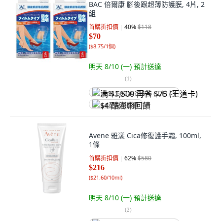
BAC 倍爾康 腳後跟超薄防護膜, 4片, 2
組
首購折扣價
40
%
$118
$70
(
$8.75/1個
)
明天 8/10 (一)
預計送達
(
1
)
满 $1,500 再省 $75 (王道卡)
$4 酷澎幣回饋
Avene 雅漾 Cica修復護手霜, 100ml,
1條
首購折扣價
62
%
$580
$216
(
$21.60/10ml
)
明天 8/10 (一)
預計送達
(
2
)