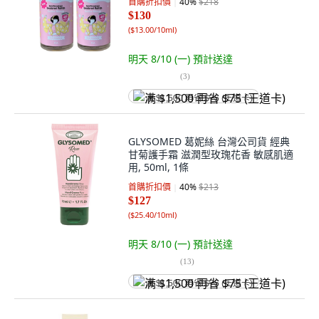
首購折扣價
40
%
$218
$130
(
$13.00/10ml
)
明天 8/10 (一)
預計送達
(
3
)
满 $1,500 再省 $75 (王道卡)
GLYSOMED 葛妮絲 台灣公司貨 經典
甘菊護手霜 滋潤型玫瑰花香 敏感肌適
用, 50ml, 1條
首購折扣價
40
%
$213
$127
(
$25.40/10ml
)
明天 8/10 (一)
預計送達
(
13
)
满 $1,500 再省 $75 (王道卡)