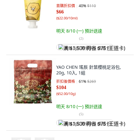
首購折扣價
40
%
$110
$66
(
$22.00/10ml
)
明天 8/10 (一)
預計送達
(
2
)
满 $1,500 再省 $75 (王道卡)
YAO CHEN 瑤辰 針葉櫻桃足浴包,
20g, 10入, 1組
折扣後價格
61
%
$269
$104
(
$52.00/10g
)
明天 8/10 (一)
預計送達
(
5
)
满 $1,500 再省 $75 (王道卡)