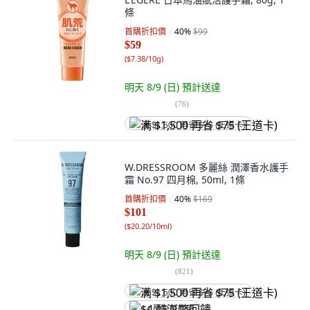
條
首購折扣價
40
%
$99
$59
(
$7.38/10g
)
明天 8/9 (日)
預計送達
(
76
)
满 $1,500 再省 $75 (王道卡)
W.DRESSROOM 多麗絲 潤澤香水護手
霜 No.97 四月棉, 50ml, 1條
首購折扣價
40
%
$169
$101
(
$20.20/10ml
)
明天 8/9 (日)
預計送達
(
821
)
满 $1,500 再省 $75 (王道卡)
$4 酷澎幣回饋