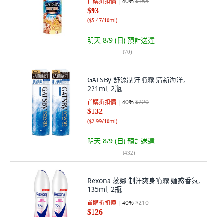
首購折扣價
40
%
$155
$93
(
$5.47/10ml
)
明天 8/9 (日)
預計送達
(
70
)
GATSBy 舒涼制汗噴霧 清新海洋,
221ml, 2瓶
首購折扣價
40
%
$220
$132
(
$2.99/10ml
)
明天 8/9 (日)
預計送達
(
432
)
Rexona 蕊娜 制汗爽身噴霧 媚惑香氛,
135ml, 2瓶
首購折扣價
40
%
$210
$126