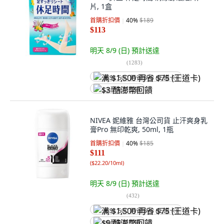
片, 1盒
首購折扣價
40
%
$189
$113
明天 8/9 (日)
預計送達
(
1283
)
满 $1,500 再省 $75 (王道卡)
$3 酷澎幣回饋
NIVEA 妮維雅 台灣公司貨 止汗爽身乳
膏Pro 無印乾爽, 50ml, 1瓶
首購折扣價
40
%
$185
$111
(
$22.20/10ml
)
明天 8/9 (日)
預計送達
(
432
)
满 $1,500 再省 $75 (王道卡)
$9 酷澎幣回饋