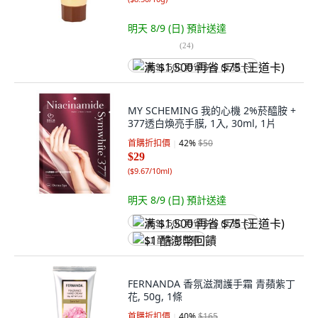
明天 8/9 (日)
預計送達
(
24
)
满 $1,500 再省 $75 (王道卡)
MY SCHEMING 我的心機 2%菸醯胺 +
377透白煥亮手膜, 1入, 30ml, 1片
首購折扣價
42
%
$50
$29
(
$9.67/10ml
)
明天 8/9 (日)
預計送達
满 $1,500 再省 $75 (王道卡)
$1 酷澎幣回饋
FERNANDA 香氛滋潤護手霜 青蘋紫丁
花, 50g, 1條
首購折扣價
40
%
$165