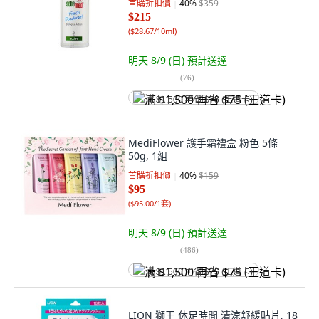
首購折扣價
40
%
$359
$215
(
$28.67/10ml
)
明天 8/9 (日)
預計送達
(
76
)
满 $1,500 再省 $75 (王道卡)
MediFlower 護手霜禮盒 粉色 5條
50g, 1組
首購折扣價
40
%
$159
$95
(
$95.00/1套
)
明天 8/9 (日)
預計送達
(
486
)
满 $1,500 再省 $75 (王道卡)
LION 獅王 休足時間 清涼舒緩貼片, 18