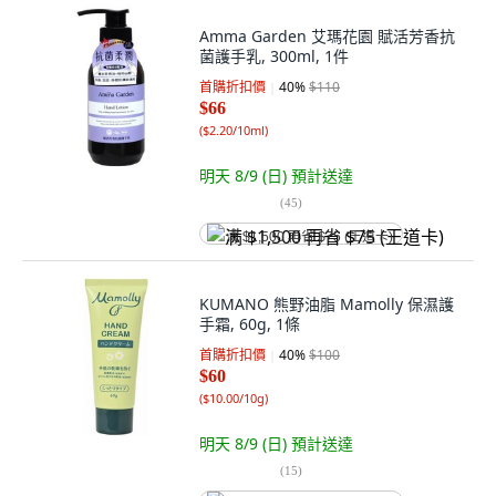
Amma Garden 艾瑪花園 賦活芳香抗
菌護手乳, 300ml, 1件
首購折扣價
40
%
$110
$66
(
$2.20/10ml
)
明天 8/9 (日)
預計送達
(
45
)
满 $1,500 再省 $75 (王道卡)
KUMANO 熊野油脂 Mamolly 保濕護
手霜, 60g, 1條
首購折扣價
40
%
$100
$60
(
$10.00/10g
)
明天 8/9 (日)
預計送達
(
15
)