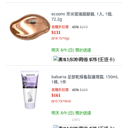
ecoomi 奈米玻璃磨腳器, 1入, 1個,
72.2g
首購折扣價
40
%
$219
$131
(
$18.15/10g
)
明天 8/9 (日)
預計送達
满 $1,500 再省 $75 (王道卡)
babaria 足部乾燥龜裂護理霜, 150ml,
1條, 1件
首購折扣價
40
%
$269
$161
(
$10.73/10ml
)
明天 8/9 (日)
預計送達
(
107
)