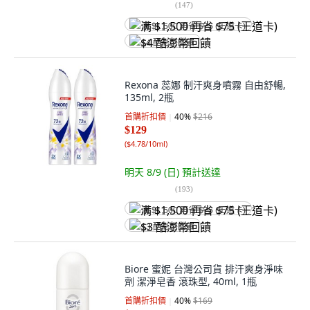
(
147
)
满 $1,500 再省 $75 (王道卡)
$4 酷澎幣回饋
Rexona 蕊娜 制汗爽身噴霧 自由舒暢,
135ml, 2瓶
首購折扣價
40
%
$216
$129
(
$4.78/10ml
)
明天 8/9 (日)
預計送達
(
193
)
满 $1,500 再省 $75 (王道卡)
$3 酷澎幣回饋
Biore 蜜妮 台灣公司貨 排汗爽身淨味
劑 潔淨皂香 滾珠型, 40ml, 1瓶
首購折扣價
40
%
$169