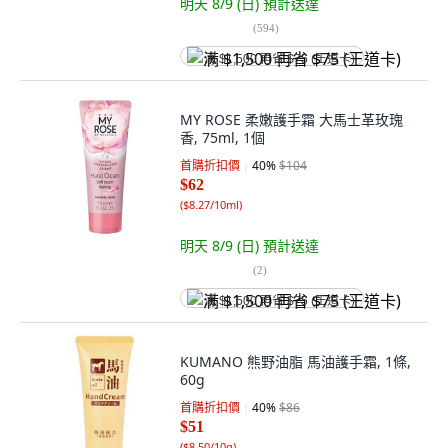
明天 8/9 (日)
預計送達
(
594
)
满 $1,500 再省 $75 (王道卡)
MY ROSE 柔嫩護手霜 大馬士革玫瑰
香, 75ml, 1個
首購折扣價
40
%
$104
$62
(
$8.27/10ml
)
明天 8/9 (日)
預計送達
(
2
)
满 $1,500 再省 $75 (王道卡)
KUMANO 熊野油脂 馬油護手霜, 1條,
60g
首購折扣價
40
%
$86
$51
(
$8.50/10g
)