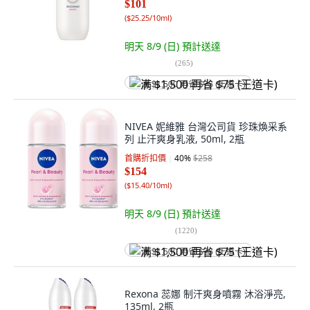
$101
(
$25.25/10ml
)
明天 8/9 (日)
預計送達
(
265
)
满 $1,500 再省 $75 (王道卡)
NIVEA 妮維雅 台灣公司貨 珍珠煥采系
列 止汗爽身乳液, 50ml, 2瓶
首購折扣價
40
%
$258
$154
(
$15.40/10ml
)
明天 8/9 (日)
預計送達
(
1220
)
满 $1,500 再省 $75 (王道卡)
Rexona 蕊娜 制汗爽身噴霧 沐浴淨亮,
135ml, 2瓶