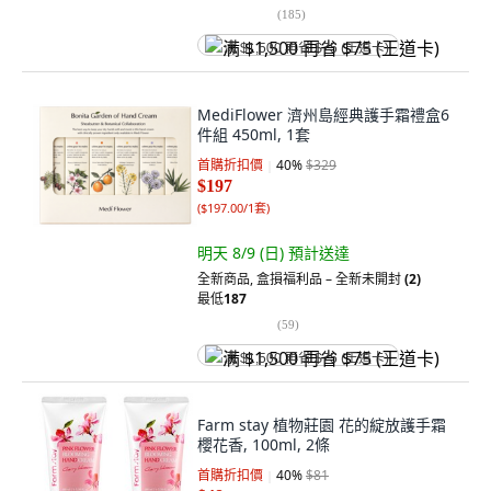
(
185
)
满 $1,500 再省 $75 (王道卡)
MediFlower 濟州島經典護手霜禮盒6
件組 450ml, 1套
首購折扣價
40
%
$329
$197
(
$197.00/1套
)
明天 8/9 (日)
預計送達
全新商品
,
盒損福利品 – 全新未開封
(2)
最低
187
(
59
)
满 $1,500 再省 $75 (王道卡)
Farm stay 植物莊園 花的綻放護手霜
櫻花香, 100ml, 2條
首購折扣價
40
%
$81