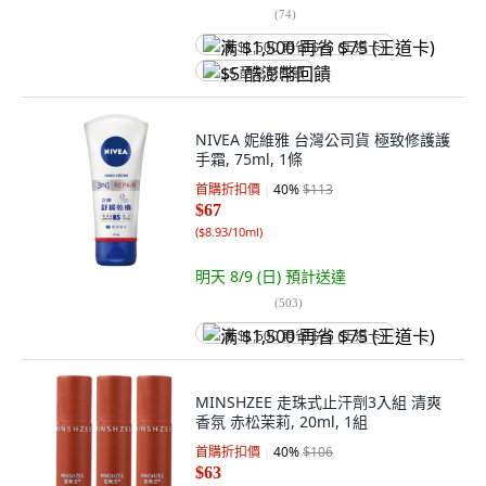
(
74
)
满 $1,500 再省 $75 (王道卡)
$5 酷澎幣回饋
NIVEA 妮維雅 台灣公司貨 極致修護護
手霜, 75ml, 1條
首購折扣價
40
%
$113
$67
(
$8.93/10ml
)
明天 8/9 (日)
預計送達
(
503
)
满 $1,500 再省 $75 (王道卡)
MINSHZEE 走珠式止汗劑3入組 清爽
香氛 赤松茉莉, 20ml, 1組
首購折扣價
40
%
$106
$63