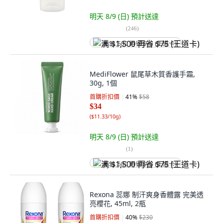
明天 8/9 (日)
預計送達
(
246
)
满 $1,500 再省 $75 (王道卡)
MediFlower 鼠尾草木質香護手霜,
30g, 1個
首購折扣價
41
%
$58
$34
(
$11.33/10g
)
明天 8/9 (日)
預計送達
(
1
)
满 $1,500 再省 $75 (王道卡)
Rexona 蕊娜 制汗爽身香體露 完美透
亮櫻花, 45ml, 2瓶
首購折扣價
40
%
$230