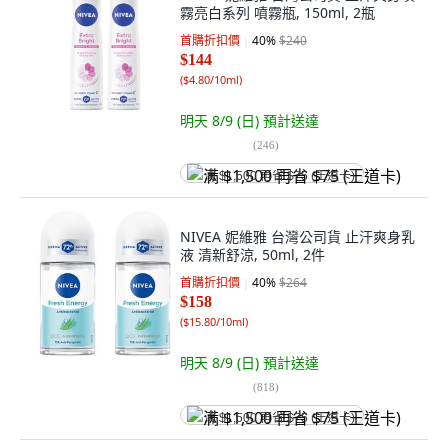
霧亮白系列 噴霧瓶, 150ml, 2瓶
首購折扣價
40
%
$240
$144
(
$4.80/10ml
)
明天 8/9 (日)
預計送達
(
246
)
满 $1,500 再省 $75 (王道卡)
NIVEA 妮維雅 台灣公司貨 止汗爽身乳
液 清新舒涼, 50ml, 2件
首購折扣價
40
%
$264
$158
(
$15.80/10ml
)
明天 8/9 (日)
預計送達
(
818
)
满 $1,500 再省 $75 (王道卡)