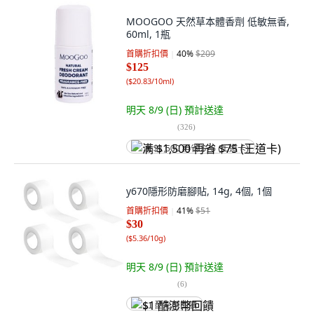
MOOGOO 天然草本體香劑 低敏無香,
60ml, 1瓶
首購折扣價
40
%
$209
$125
(
$20.83/10ml
)
明天 8/9 (日)
預計送達
(
326
)
满 $1,500 再省 $75 (王道卡)
y670隱形防磨腳貼, 14g, 4個, 1個
首購折扣價
41
%
$51
$30
(
$5.36/10g
)
明天 8/9 (日)
預計送達
(
6
)
$1 酷澎幣回饋