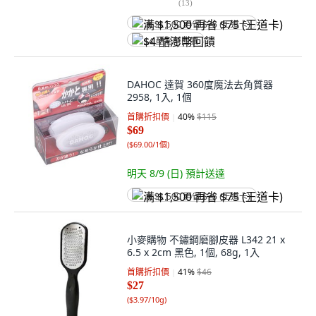
(
13
)
满 $1,500 再省 $75 (王道卡)
$4 酷澎幣回饋
DAHOC 達賀 360度魔法去角質器
2958, 1入, 1個
首購折扣價
40
%
$115
$69
(
$69.00/1個
)
明天 8/9 (日)
預計送達
满 $1,500 再省 $75 (王道卡)
小麥購物 不鏽鋼磨腳皮器 L342 21 x
6.5 x 2cm 黑色, 1個, 68g, 1入
首購折扣價
41
%
$46
$27
(
$3.97/10g
)