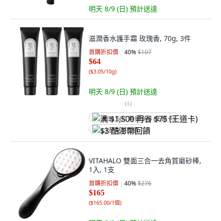
明天 8/9 (日)
預計送達
滋潤香水護手霜 玫瑰香, 70g, 3件
首購折扣價
40
%
$107
$64
(
$3.05/10g
)
明天 8/9 (日)
預計送達
(
1
)
满 $1,500 再省 $75 (王道卡)
$3 酷澎幣回饋
VITAHALO 雙面三合一去角質磨砂棒,
1入, 1支
首購折扣價
40
%
$276
$165
(
$165.00/1個
)