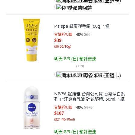
满 $1,500 再省 $75 (王道卡)
$7 酷澎幣回饋
P's spa 蜂蜜護手霜, 60g, 1條
首購折扣價
40
%
$66
$39
(
$6.50/10g
)
明天 8/9 (日)
預計送達
(
119
)
满 $1,500 再省 $75 (王道卡)
NIVEA 妮維雅 台灣公司貨 香氛淨白系
列 止汗爽身乳液 碎花夢境, 50ml, 1瓶
首購折扣價
40
%
$179
$107
(
$21.40/10ml
)
明天 8/9 (日)
預計送達