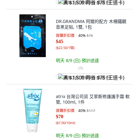
满 $1,500 再省 $75 (王道卡)
DR.GRANDMA 阿嬤的配方 木柵鐵觀
音黑足貼, 1雙, 1包
首購折扣價
40
%
$76
$45
(
$22.50/1個
)
明天 8/9 (日)
預計送達
(
3
)
满 $1,500 再省 $75 (王道卡)
atrix 台灣公司貨 艾翠斯修護護手霜 軟
管, 100ml, 1件
首購折扣價
40
%
$117
$70
(
$7.00/10ml
)
明天 8/9 (日)
預計送達