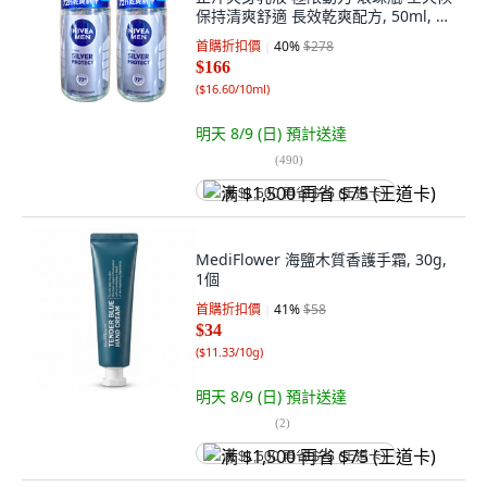
保持清爽舒適 長效乾爽配方, 50ml, 2
瓶
首購折扣價
40
%
$278
$166
(
$16.60/10ml
)
明天 8/9 (日)
預計送達
(
490
)
满 $1,500 再省 $75 (王道卡)
MediFlower 海鹽木質香護手霜, 30g,
1個
首購折扣價
41
%
$58
$34
(
$11.33/10g
)
明天 8/9 (日)
預計送達
(
2
)
满 $1,500 再省 $75 (王道卡)