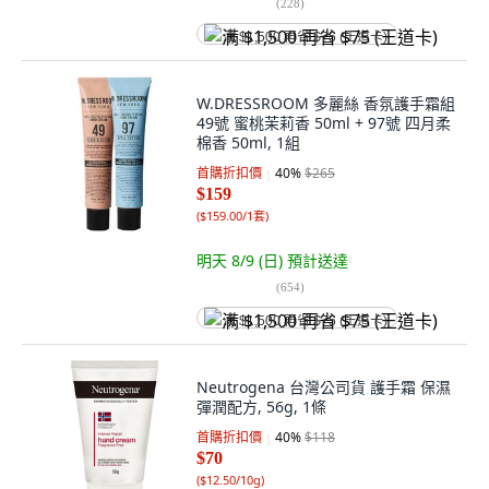
(
228
)
满 $1,500 再省 $75 (王道卡)
W.DRESSROOM 多麗絲 香氛護手霜組
49號 蜜桃茉莉香 50ml + 97號 四月柔
棉香 50ml, 1組
首購折扣價
40
%
$265
$159
(
$159.00/1套
)
明天 8/9 (日)
預計送達
(
654
)
满 $1,500 再省 $75 (王道卡)
Neutrogena 台灣公司貨 護手霜 保濕
彈潤配方, 56g, 1條
首購折扣價
40
%
$118
$70
(
$12.50/10g
)