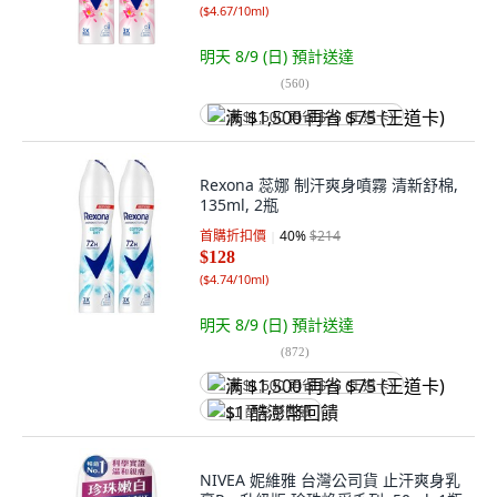
(
$4.67/10ml
)
明天 8/9 (日)
預計送達
(
560
)
满 $1,500 再省 $75 (王道卡)
Rexona 蕊娜 制汗爽身噴霧 清新舒棉,
135ml, 2瓶
首購折扣價
40
%
$214
$128
(
$4.74/10ml
)
明天 8/9 (日)
預計送達
(
872
)
满 $1,500 再省 $75 (王道卡)
$1 酷澎幣回饋
NIVEA 妮維雅 台灣公司貨 止汗爽身乳