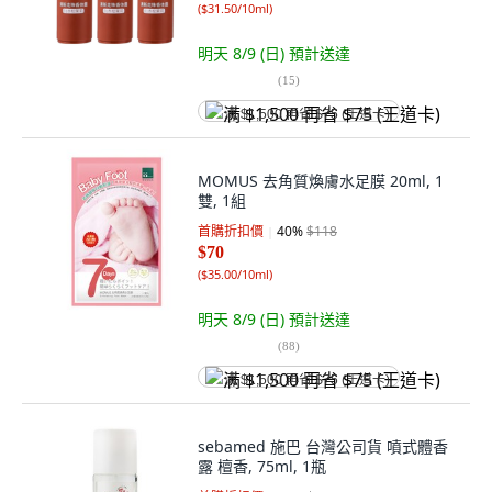
(
$31.50/10ml
)
明天 8/9 (日)
預計送達
(
15
)
满 $1,500 再省 $75 (王道卡)
MOMUS 去角質煥膚水足膜 20ml, 1
雙, 1組
首購折扣價
40
%
$118
$70
(
$35.00/10ml
)
明天 8/9 (日)
預計送達
(
88
)
满 $1,500 再省 $75 (王道卡)
sebamed 施巴 台灣公司貨 噴式體香
露 檀香, 75ml, 1瓶