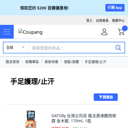
領取您的
$200
首購優惠卷!
打開 App
登入
註冊會員
客服中心
全部
酷澎首頁
首購專區
美妝保養
頭髮/身體
手足護理/止汗
手足護理/止汗
篩選器
GATSBy 台灣公司貨 魔法激凍體用噴
霧 金木樨, 170ml, 1瓶