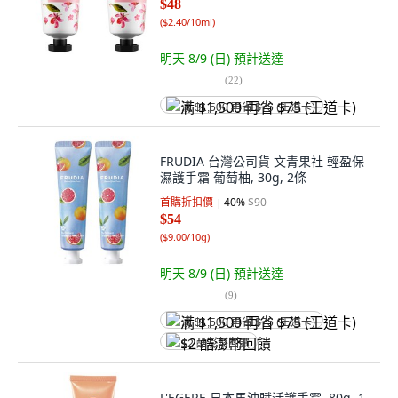
$48
(
$2.40/10ml
)
明天 8/9 (日)
預計送達
(
22
)
满 $1,500 再省 $75 (王道卡)
FRUDIA 台灣公司貨 文青果社 輕盈保
濕護手霜 葡萄柚, 30g, 2條
首購折扣價
40
%
$90
$54
(
$9.00/10g
)
明天 8/9 (日)
預計送達
(
9
)
满 $1,500 再省 $75 (王道卡)
$2 酷澎幣回饋
L'EGERE 日本馬油賦活護手霜, 80g, 1