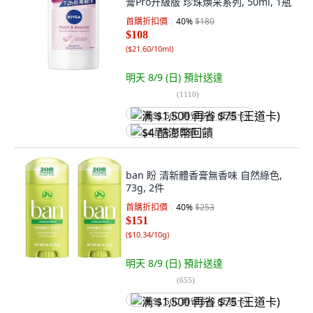
膏Pro升級版 珍珠煥采系列, 50ml, 1瓶
首購折扣價
40
%
$180
$108
(
$21.60/10ml
)
明天 8/9 (日)
預計送達
(
1110
)
满 $1,500 再省 $75 (王道卡)
$4 酷澎幣回饋
ban 盼 清新體香膏無香味 自然綠色,
73g, 2件
首購折扣價
40
%
$253
$151
(
$10.34/10g
)
明天 8/9 (日)
預計送達
(
655
)
满 $1,500 再省 $75 (王道卡)