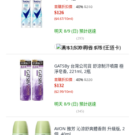
首購折扣價
40
%
$210
$126
(
$4.67/10ml
)
明天 8/9 (日)
預計送達
(
293
)
满 $1,500 再省 $75 (王道卡)
GATSBy 台灣公司貨 舒涼制汗噴霧 極
淨皂香, 221ml, 2瓶
首購折扣價
40
%
$220
$132
(
$2.99/10ml
)
明天 8/9 (日)
預計送達
(
345
)
AVON 雅芳 沁涼舒爽體香劑 升級版, 2
個, 40ml