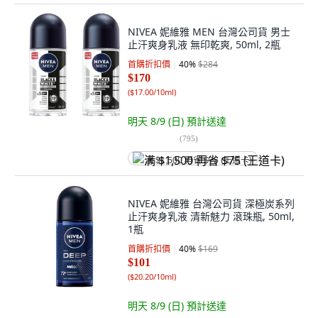
NIVEA 妮維雅 MEN 台灣公司貨 男士
止汗爽身乳液 無印乾爽, 50ml, 2瓶
首購折扣價
40
%
$284
$170
(
$17.00/10ml
)
明天 8/9 (日)
預計送達
(
795
)
满 $1,500 再省 $75 (王道卡)
NIVEA 妮維雅 台灣公司貨 深極炭系列
止汗爽身乳液 清新魅力 滾珠瓶, 50ml,
1瓶
首購折扣價
40
%
$169
$101
(
$20.20/10ml
)
明天 8/9 (日)
預計送達