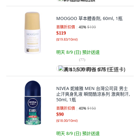
MOOGOO 草本體香劑, 60ml, 1瓶
首購折扣價
40
%
$199
$119
(
$19.83/10ml
)
明天 8/9 (日)
預計送達
(
77
)
满 $1,500 再省 $75 (王道卡)
NIVEA 妮維雅 MEN 台灣公司貨 男士
止汗爽身乳液 瞬間酷涼系列 激爽制汗,
50ml, 1瓶
首購折扣價
40
%
$150
$90
(
$18.00/10ml
)
明天 8/9 (日)
預計送達