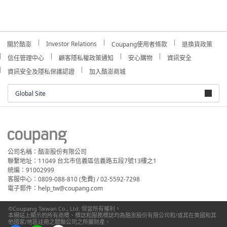
Investor Relations
關於酷澎
Coupang使用者條款
退換貨政策
信任管理中心
顧客隱私權政策通知
安心購物
資訊安全
資訊安全及隱私保護認證
加入酷澎商城
Global Site
公司名稱：酷澎股份有限公司
聯繫地址：11049 台北市信義區信義路五段7號13樓之1
統編：91002999
客服中心：0809-088-810 (免費) / 02-5592-7298
電子郵件：help_tw@coupang.com
©Coupang Taiwan Co., Ltd. 保留所有權利。
本網站上顯示的所有商標、標誌和服務標誌均為酷澎股份有限公司和/或其在美國和其
他國家/地區註冊之關聯公司之所屬財產。