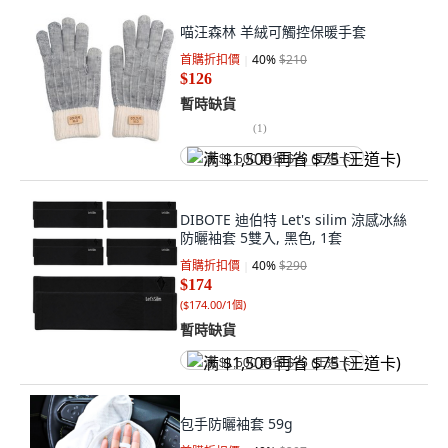
喵汪森林 羊絨可觸控保暖手套
首購折扣價
40
%
$210
$126
暫時缺貨
(
1
)
满 $1,500 再省 $75 (王道卡)
DIBOTE 迪伯特 Let's silim 涼感冰絲
防曬袖套 5雙入, 黑色, 1套
首購折扣價
40
%
$290
$174
(
$174.00/1個
)
暫時缺貨
满 $1,500 再省 $75 (王道卡)
包手防曬袖套 59g