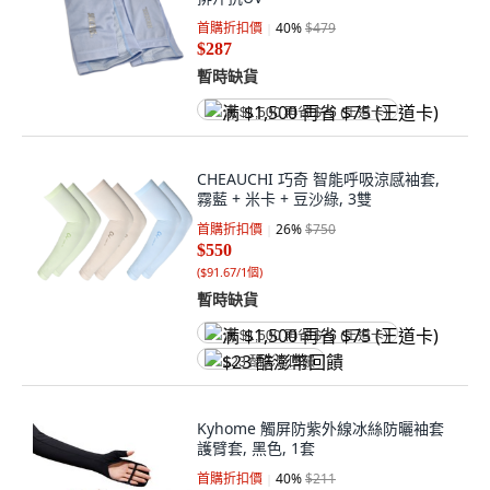
首購折扣價
40
%
$479
$287
暫時缺貨
满 $1,500 再省 $75 (王道卡)
CHEAUCHI 巧奇 智能呼吸涼感袖套,
霧藍 + 米卡 + 豆沙綠, 3雙
首購折扣價
26
%
$750
$550
(
$91.67/1個
)
暫時缺貨
满 $1,500 再省 $75 (王道卡)
$23 酷澎幣回饋
Kyhome 觸屏防紫外線冰絲防曬袖套
護臂套, 黑色, 1套
首購折扣價
40
%
$211