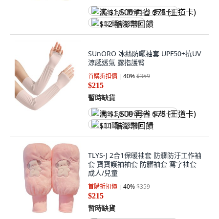
满 $1,500 再省 $75 (王道卡)
$12 酷澎幣回饋
SUnORO 冰絲防曬袖套 UPF50+抗UV
涼感透氣 露指護臂
首購折扣價
40
%
$359
$215
暫時缺貨
满 $1,500 再省 $75 (王道卡)
$11 酷澎幣回饋
TLYS-J 2合1保暖袖套 防髒防汙工作袖
套 寶寶護袖袖套 防髒袖套 寫字袖套
成人/兒童
首購折扣價
40
%
$359
$215
暫時缺貨