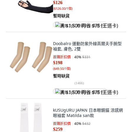
$126
(
$126.00/1個
)
暫時缺貨
满 $1,500 再省 $75 (王道卡)
Doobalro 運動防紫外線高爾夫手腕型
袖套, 膚色, 2雙
首購折扣價
40
%
$331
$198
(
$49.50/1個
)
暫時缺貨
(
1466
)
满 $1,500 再省 $75 (王道卡)
kUSUgURU JAPAN 日本眼鏡貓 涼感網
眼袖套 Matilda san款
首購折扣價
40
%
$432
$259