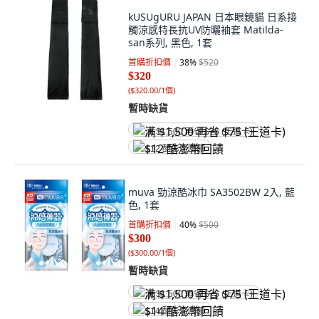
kUSUgURU JAPAN 日本眼鏡貓 日系接
觸涼感特長抗UV防曬袖套 Matilda-
san系列, 黑色, 1套
首購折扣價
38
%
$520
$320
(
$320.00/1個
)
暫時缺貨
满 $1,500 再省 $75 (王道卡)
$12 酷澎幣回饋
muva 勁涼酷冰巾 SA3502BW 2入, 藍
色, 1套
首購折扣價
40
%
$500
$300
(
$300.00/1個
)
暫時缺貨
满 $1,500 再省 $75 (王道卡)
$14 酷澎幣回饋