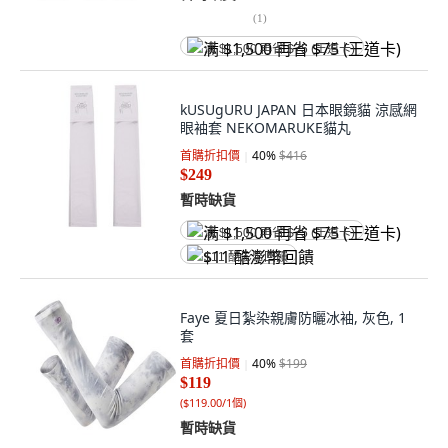
(
1
)
满 $1,500 再省 $75 (王道卡)
kUSUgURU JAPAN 日本眼鏡貓 涼感網
眼袖套 NEKOMARUKE貓丸
首購折扣價
40
%
$416
$249
暫時缺貨
满 $1,500 再省 $75 (王道卡)
$11 酷澎幣回饋
Faye 夏日紮染親膚防曬冰袖, 灰色, 1
套
首購折扣價
40
%
$199
$119
(
$119.00/1個
)
暫時缺貨