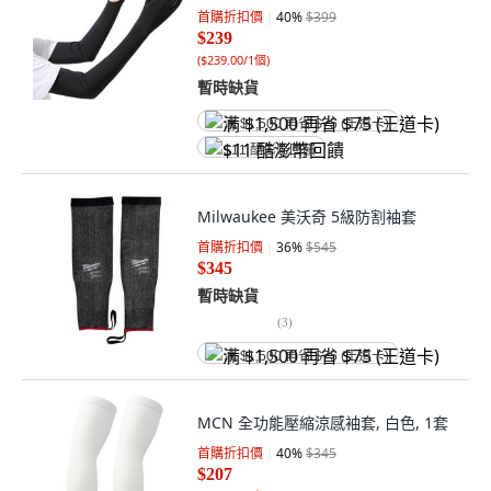
首購折扣價
40
%
$399
$239
(
$239.00/1個
)
暫時缺貨
满 $1,500 再省 $75 (王道卡)
$11 酷澎幣回饋
Milwaukee 美沃奇 5級防割袖套
首購折扣價
36
%
$545
$345
暫時缺貨
(
3
)
满 $1,500 再省 $75 (王道卡)
MCN 全功能壓縮涼感袖套, 白色, 1套
首購折扣價
40
%
$345
$207