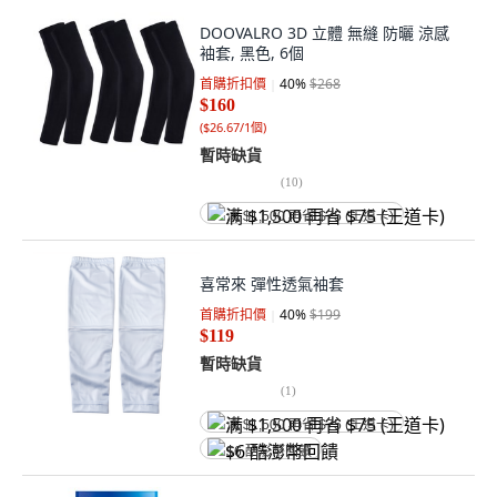
DOOVALRO 3D 立體 無縫 防曬 涼感
袖套, 黑色, 6個
首購折扣價
40
%
$268
$160
(
$26.67/1個
)
暫時缺貨
(
10
)
满 $1,500 再省 $75 (王道卡)
喜常來 彈性透氣袖套
首購折扣價
40
%
$199
$119
暫時缺貨
(
1
)
满 $1,500 再省 $75 (王道卡)
$6 酷澎幣回饋