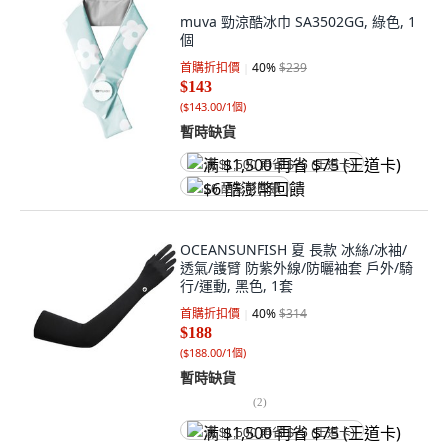
muva 勁涼酷冰巾 SA3502GG, 綠色, 1
個
首購折扣價
40
%
$239
$143
(
$143.00/1個
)
暫時缺貨
满 $1,500 再省 $75 (王道卡)
$6 酷澎幣回饋
OCEANSUNFISH 夏 長款 冰絲/冰袖/
透氣/護臂 防紫外線/防曬袖套 戶外/騎
行/運動, 黑色, 1套
首購折扣價
40
%
$314
$188
(
$188.00/1個
)
暫時缺貨
(
2
)
满 $1,500 再省 $75 (王道卡)