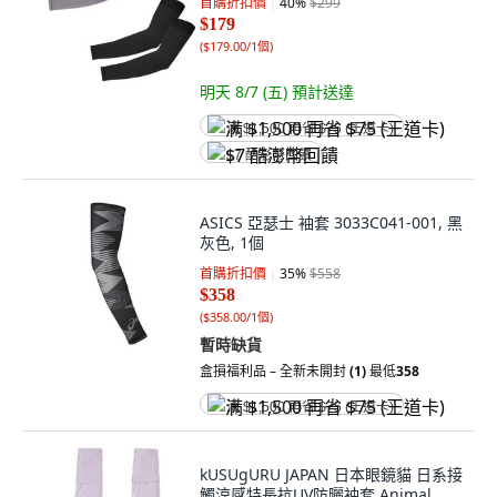
首購折扣價
40
%
$299
$179
(
$179.00/1個
)
明天 8/7 (五)
預計送達
满 $1,500 再省 $75 (王道卡)
$7 酷澎幣回饋
ASICS 亞瑟士 袖套 3033C041-001, 黑
灰色, 1個
首購折扣價
35
%
$558
$358
(
$358.00/1個
)
暫時缺貨
盒損福利品 – 全新未開封
(1)
最低
358
满 $1,500 再省 $75 (王道卡)
kUSUgURU JAPAN 日本眼鏡貓 日系接
觸涼感特長抗UV防曬袖套 Animal