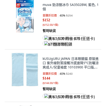
muva 勁涼酷冰巾 SA3502BW, 藍色, 1
個
首購折扣價
40
%
$254
$152
(
$152.00/1個
)
暫時缺貨
满 $1,500 再省 $75 (王道卡)
$7 酷澎幣回饋
kUSUgURU JAPAN 日本眼鏡貓 原裝進
口 紫外線對策接觸冷感速降5°C防曬涼
爽成人/兒童袖套 10103900 平口版,
淺藍色, 1套
首購折扣價
40
%
$240
$144
(
$144.00/1個
)
暫時缺貨
满 $1,500 再省 $75 (王道卡)