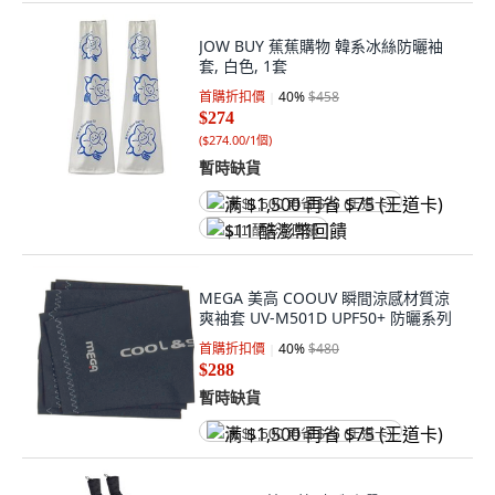
JOW BUY 蕉蕉購物 韓系冰絲防曬袖
套, 白色, 1套
首購折扣價
40
%
$458
$274
(
$274.00/1個
)
暫時缺貨
满 $1,500 再省 $75 (王道卡)
$11 酷澎幣回饋
MEGA 美高 COOUV 瞬間涼感材質涼
爽袖套 UV-M501D UPF50+ 防曬系列
首購折扣價
40
%
$480
$288
暫時缺貨
满 $1,500 再省 $75 (王道卡)