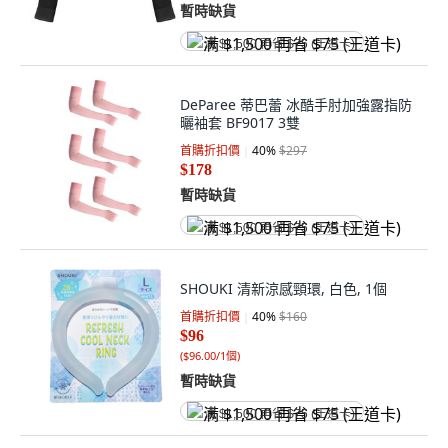
暫時缺貨
满 $1,500 再省 $75 (王道卡)
DeParee 蒂巴蕾 冰酷手肘加強露指防
曬袖套 BF9017 3雙
首購折扣價
40
%
$297
$178
暫時缺貨
满 $1,500 再省 $75 (王道卡)
SHOUKI 清新涼感頸環, 白色, 1個
首購折扣價
40
%
$160
$96
(
$96.00/1個
)
暫時缺貨
满 $1,500 再省 $75 (王道卡)