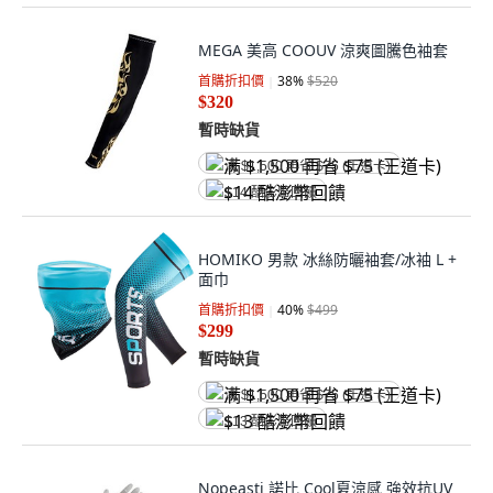
MEGA 美高 COOUV 涼爽圖騰色袖套
首購折扣價
38
%
$520
$320
暫時缺貨
满 $1,500 再省 $75 (王道卡)
$14 酷澎幣回饋
HOMIKO 男款 冰絲防曬袖套/冰袖 L +
面巾
首購折扣價
40
%
$499
$299
暫時缺貨
满 $1,500 再省 $75 (王道卡)
$13 酷澎幣回饋
Nopeasti 諾比 Cool夏涼感 強效抗UV