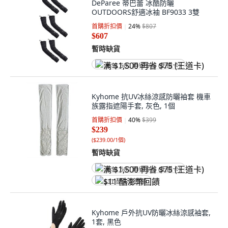
DeParee 蒂巴蕾 冰酷防曬
OUTDOORS舒適冰袖 BF9033 3雙
首購折扣價
24
%
$807
$607
暫時缺貨
满 $1,500 再省 $75 (王道卡)
Kyhome 抗UV冰絲涼感防曬袖套 機車
族露指遮陽手套, 灰色, 1個
首購折扣價
40
%
$399
$239
(
$239.00/1個
)
暫時缺貨
满 $1,500 再省 $75 (王道卡)
$11 酷澎幣回饋
Kyhome 戶外抗UV防曬冰絲涼感袖套,
1套, 黑色