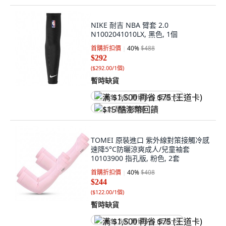
NIKE 耐吉 NBA 臂套 2.0
N1002041010LX, 黑色, 1個
首購折扣價
40
%
$488
$292
(
$292.00/1個
)
暫時缺貨
满 $1,500 再省 $75 (王道卡)
$15 酷澎幣回饋
TOMEI 原裝進口 紫外線對策接觸冷感
速降5°C防曬涼爽成人/兒童袖套
10103900 指孔版, 粉色, 2套
首購折扣價
40
%
$408
$244
(
$122.00/1個
)
暫時缺貨
满 $1,500 再省 $75 (王道卡)