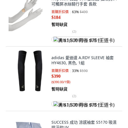
可觸屏冰絲騎行手套 長款
首購折扣價
63
%
$499
$184
暫時缺貨
(
2
)
满 $1,500 再省 $75 (王道卡)
adidas 愛迪達 A.RDY SLEEVE 袖套
HY4630, 黑色, 1組
首購折扣價
33
%
$590
$390
(
$390.00/1個
)
暫時缺貨
(
2
)
满 $1,500 再省 $75 (王道卡)
SUCCESS 成功 涼感袖套 S5170 吸濕
排汗抗UV