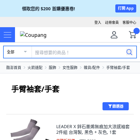
領取您的
$200
首購優惠卷!
打開 App
登入
註冊會員
客服中心
全部
酷澎首頁
火箭速配
服飾
女性服飾
雜貨/配件
手臂袖套/手套
手臂袖套/手套
篩選器
LEADER X 鋅石墨烯無痕加大涼感袖套
2件組 台灣製, 黑色 + 灰色, 1套