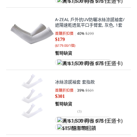
满 $1,500 再省 $75 (王道卡)
A-ZEAL 戶外抗UV防曬冰絲涼感袖套/
遮陽速乾透氣平口手臂套, 灰色, 1套
首購折扣價
40
%
$299
$179
(
$179.00/1個
)
暫時缺貨
满 $1,500 再省 $75 (王道卡)
冰絲涼感袖套 套指款
首購折扣價
39
%
$501
$301
暫時缺貨
(
3
)
满 $1,500 再省 $75 (王道卡)
$15 酷澎幣回饋