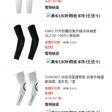
(
$207.00/1個
)
暫時缺貨
满 $1,500 再省 $75 (王道卡)
OMG 戶外防曬防紫外線冰絲袖套
XL(130~180斤) 無指款
首購折扣價
40
%
$386
$231
暫時缺貨
满 $1,500 再省 $75 (王道卡)
SUNORO 冰絲涼感護臂套 防紫外線運
動袖套, 淺灰色, 1套
首購折扣價
40
%
$309
$185
(
$185.00/1個
)
暫時缺貨