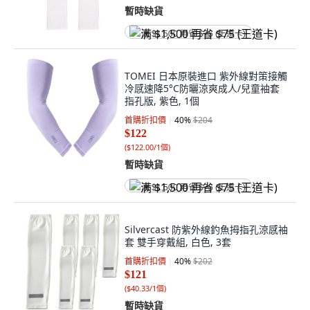
暫時缺貨
满 $1,500 再省 $75 (王道卡)
TOMEI 日本原裝進口 紫外線對策接觸
冷感速降5°C防曬涼爽成人/兒童袖套
指孔版, 紫色, 1個
首購折扣價
40
%
$204
$122
(
$122.00/1個
)
暫時缺貨
满 $1,500 再省 $75 (王道卡)
Silvercast 防紫外線釣魚拇指孔涼感袖
套 雙手穿戴組, 白色, 3套
首購折扣價
40
%
$202
$121
(
$40.33/1個
)
暫時缺貨