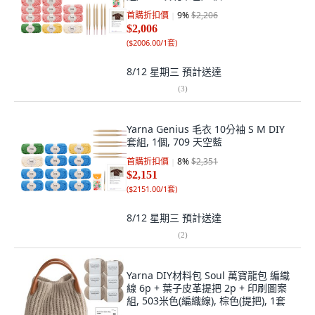
首購折扣價
9
%
$2,206
$2,006
(
$2006.00/1套
)
8/12 星期三
預計送達
(
3
)
Yarna Genius 毛衣 10分袖 S M DIY
套組, 1個, 709 天空藍
首購折扣價
8
%
$2,351
$2,151
(
$2151.00/1套
)
8/12 星期三
預計送達
(
2
)
Yarna DIY材料包 Soul 萬寶龍包 編織
線 6p + 葉子皮革提把 2p + 印刷圖案
組, 503米色(編織線), 棕色(提把), 1套