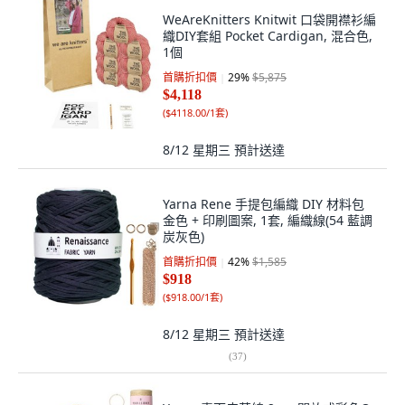
WeAreKnitters Knitwit 口袋開襟衫編
織DIY套組 Pocket Cardigan, 混合色,
1個
首購折扣價
29
%
$5,875
$4,118
(
$4118.00/1套
)
8/12 星期三
預計送達
Yarna Rene 手提包編織 DIY 材料包
金色 + 印刷圖案, 1套, 編織線(54 藍調
炭灰色)
首購折扣價
42
%
$1,585
$918
(
$918.00/1套
)
8/12 星期三
預計送達
(
37
)