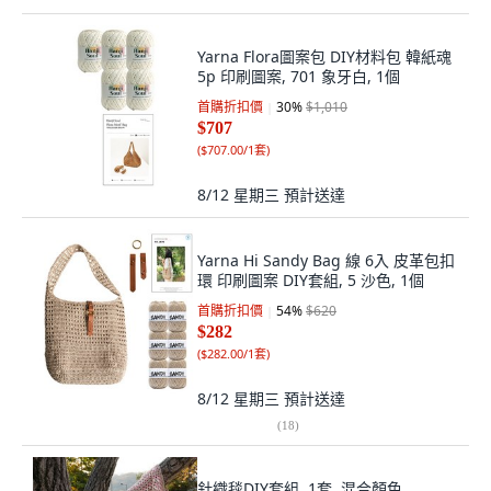
Yarna Flora圖案包 DIY材料包 韓紙魂
5p 印刷圖案, 701 象牙白, 1個
首購折扣價
30
%
$1,010
$707
(
$707.00/1套
)
8/12 星期三
預計送達
Yarna Hi Sandy Bag 線 6入 皮革包扣
環 印刷圖案 DIY套組, 5 沙色, 1個
首購折扣價
54
%
$620
$282
(
$282.00/1套
)
8/12 星期三
預計送達
(
18
)
針織毯DIY套組, 1套, 混合顏色