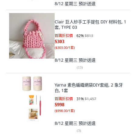
8/12 星期三
預計送達
Clair 巨人紗手工手提包 DIY 材料包, 1
套, TYPE 03
首購折扣價
62
%
$813
$303
(
$303.00/1套
)
8/12 星期三
預計送達
(
13
)
Yarna 素色編織網袋DIY套組, 2 象牙
白, 1套
首購折扣價
31
%
$1,457
$998
(
$998.00/1套
)
8/12 星期三
預計送達
(
3
)