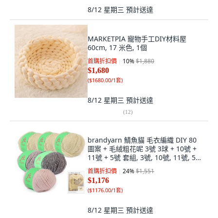
8/12 星期三
預計送達
MARKETPIA 寵物手工DIY材料屋
60cm, 17 米色, 1個
首購折扣價
10
%
$1,880
$1,680
(
$1680.00/1套
)
8/12 星期三
預計送達
(
12
)
brandyarn 鯖魚貓 毛衣編織 DIY 80
圖案 + 毛絨粗花呢 3號 3球 + 10號 +
11號 + 5號 套組, 3號, 10號, 11號, 5號
(編織線), 1套
首購折扣價
24
%
$1,551
$1,176
(
$1176.00/1套
)
8/12 星期三
預計送達