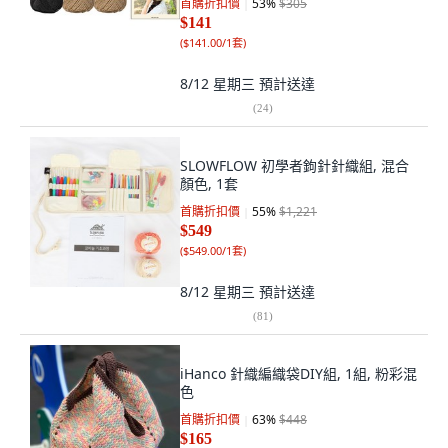
首購折扣價
53
%
$305
$141
(
$141.00/1套
)
8/12 星期三
預計送達
(
24
)
SLOWFLOW 初學者鉤針針織組, 混合
顏色, 1套
首購折扣價
55
%
$1,221
$549
(
$549.00/1套
)
8/12 星期三
預計送達
(
81
)
iHanco 針織編織袋DIY組, 1組, 粉彩混
色
首購折扣價
63
%
$448
$165