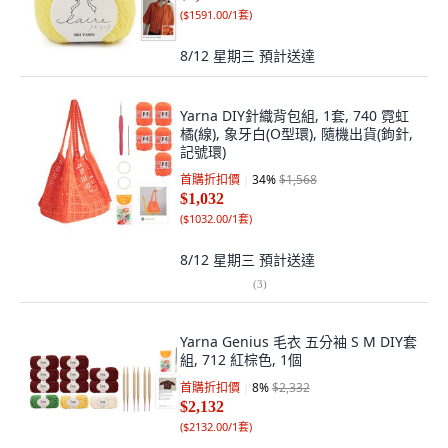
(
$1591.00/1套
)
8/12 星期三
預計送達
Yarna DIY針織背包組, 1套, 740 霓虹
橘(線), 象牙白(O型環), 隨機出貨(鉤針,
記號環)
首購折扣價
34
%
$1,568
$1,032
(
$1032.00/1套
)
8/12 星期三
預計送達
(
3
)
Yarna Genius 毛衣 五分袖 S M DIY套
組, 712 紅棕色, 1個
首購折扣價
8
%
$2,332
$2,132
(
$2132.00/1套
)