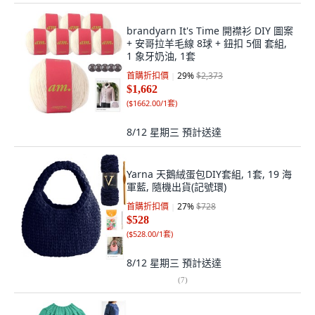
brandyarn It's Time 開襟衫 DIY 圖案
+ 安哥拉羊毛線 8球 + 鈕扣 5個 套組,
1 象牙奶油, 1套
首購折扣價
29
%
$2,373
$1,662
(
$1662.00/1套
)
8/12 星期三
預計送達
Yarna 天鵝絨蛋包DIY套組, 1套, 19 海
軍藍, 隨機出貨(記號環)
首購折扣價
27
%
$728
$528
(
$528.00/1套
)
8/12 星期三
預計送達
(
7
)