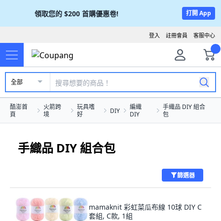
領取您的
$200
首購優惠卷!
打開 App
登入
註冊會員
客服中心
全部
酷澎首
火箭跨
玩具嗜
編織
手織品 DIY 組合
DIY
頁
境
好
DIY
包
手織品 DIY 組合包
篩選器
mamaknit 彩虹菜瓜布線 10球 DIY C
套組, C款, 1組