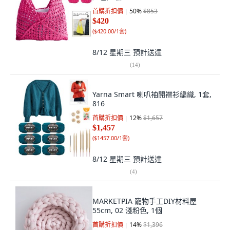
首購折扣價
50
%
$853
$420
(
$420.00/1套
)
8/12 星期三
預計送達
(
14
)
Yarna Smart 喇叭袖開襟衫編織, 1套,
816
首購折扣價
12
%
$1,657
$1,457
(
$1457.00/1套
)
8/12 星期三
預計送達
(
4
)
MARKETPIA 寵物手工DIY材料屋
55cm, 02 淺粉色, 1個
首購折扣價
14
%
$1,396