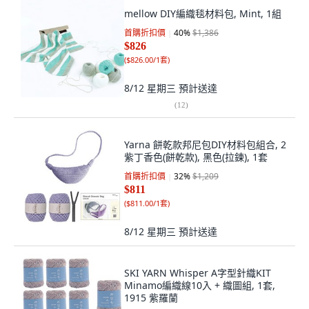
mellow DIY編織毯材料包, Mint, 1組
首購折扣價
40
%
$1,386
$826
(
$826.00/1套
)
8/12 星期三
預計送達
(
12
)
Yarna 餅乾款邦尼包DIY材料包組合, 2
紫丁香色(餅乾款), 黑色(拉鍊), 1套
首購折扣價
32
%
$1,209
$811
(
$811.00/1套
)
8/12 星期三
預計送達
SKI YARN Whisper A字型針織KIT
Minamo編織線10入 + 織圖組, 1套,
1915 紫羅蘭