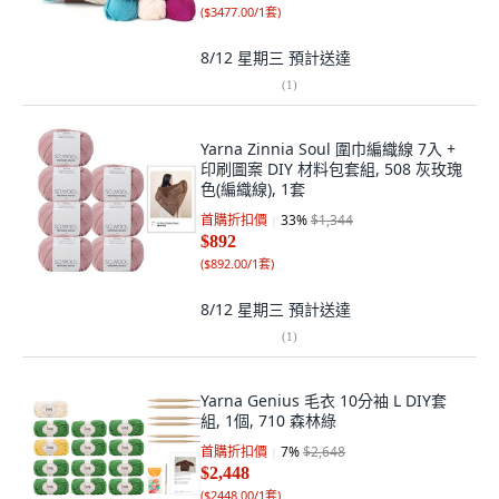
(
$3477.00/1套
)
8/12 星期三
預計送達
(
1
)
Yarna Zinnia Soul 圍巾編織線 7入 +
印刷圖案 DIY 材料包套組, 508 灰玫瑰
色(編織線), 1套
首購折扣價
33
%
$1,344
$892
(
$892.00/1套
)
8/12 星期三
預計送達
(
1
)
Yarna Genius 毛衣 10分袖 L DIY套
組, 1個, 710 森林綠
首購折扣價
7
%
$2,648
$2,448
(
$2448.00/1套
)