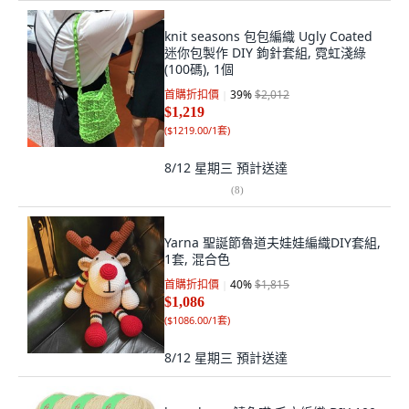
knit seasons 包包編織 Ugly Coated
迷你包製作 DIY 鉤針套組, 霓虹淺綠
(100碼), 1個
首購折扣價
39
%
$2,012
$1,219
(
$1219.00/1套
)
8/12 星期三
預計送達
(
8
)
Yarna 聖誕節魯道夫娃娃編織DIY套組,
1套, 混合色
首購折扣價
40
%
$1,815
$1,086
(
$1086.00/1套
)
8/12 星期三
預計送達