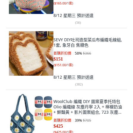
(
$165.00/1套
)
8/12 星期三
預計送達
(
56
)
SEVY DIY吐司造型菜瓜布編織毛線組,
1套, 象牙白 焦糖色
首購折扣價
58
%
$366
$151
(
$151.00/1套
)
8/12 星期三
預計送達
(
382
)
WoolClub 編織 DIY 圖案夏季托特包
Olio 編織線 灰塵丹寧 2入 + 檸檬奶油
+ 鮮豔黃 + 影片圖案組合, 723 灰塵丹
寧, 700 檸檬奶油, 744 鮮豔黃, 1套
首購折扣價
39
%
$705
$425
(
$425.00/1套
)