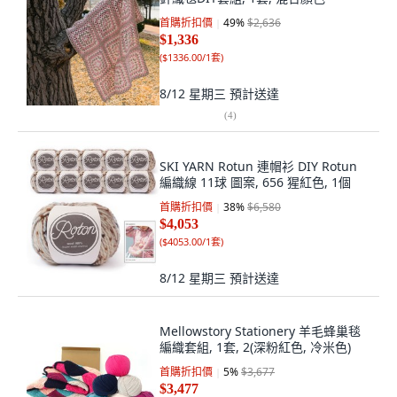
首購折扣價
49
%
$2,636
$1,336
(
$1336.00/1套
)
8/12 星期三
預計送達
(
4
)
SKI YARN Rotun 連帽衫 DIY Rotun
編織線 11球 圖案, 656 猩紅色, 1個
首購折扣價
38
%
$6,580
$4,053
(
$4053.00/1套
)
8/12 星期三
預計送達
Mellowstory Stationery 羊毛蜂巢毯
編織套組, 1套, 2(深粉紅色, 冷米色)
首購折扣價
5
%
$3,677
$3,477