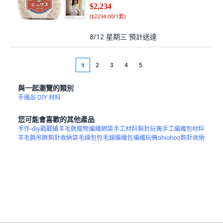
$2,234
(
$2234.00/1套
)
8/12 星期三
預計送達
2
3
4
5
1
與一起瀏覽的類別
手織品 DIY 材料
您可能會喜歡的其他產品
手作-diy
戳戳繡
羊毛氈寵物
編織網袋
手工材料
鉤針玩偶
手工編織包材料
羊毛氈吊飾
鉤針收納袋
毛線包包
毛線編織包
編織玩偶
ohiohoo
鉤針收納