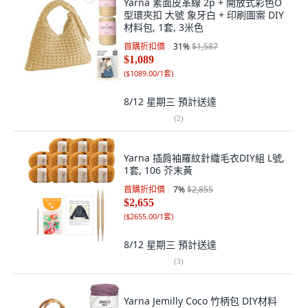
Yarna 素面皮革線 2p + 開放式彩色O
型環夾扣 大號 象牙白 + 印刷圖案 DIY
材料包, 1套, 3米色
首購折扣價
31
%
$1,587
$1,089
(
$1089.00/1套
)
8/12 星期三
預計送達
(
2
)
Yarna 插肩袖羅紋針織毛衣DIY組 L號,
1套, 106 芥末黃
首購折扣價
7
%
$2,855
$2,655
(
$2655.00/1套
)
8/12 星期三
預計送達
(
3
)
Yarna Jemilly Coco 竹柄包 DIY材料