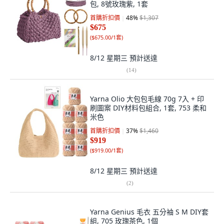
包, 8號玫瑰紫, 1套
首購折扣價
48
%
$1,307
$675
(
$675.00/1套
)
8/12 星期三
預計送達
(
14
)
Yarna Olio 大包包毛線 70g 7入 + 印
刷圖案 DIY材料包組合, 1套, 753 柔和
米色
首購折扣價
37
%
$1,460
$919
(
$919.00/1套
)
8/12 星期三
預計送達
(
2
)
Yarna Genius 毛衣 五分袖 S M DIY套
組, 705 玫瑰茶色, 1個