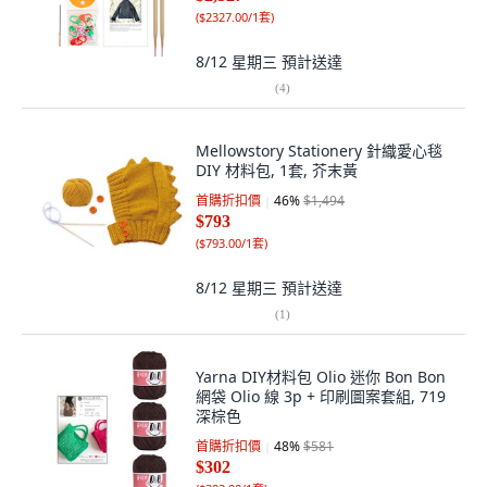
(
$2327.00/1套
)
8/12 星期三
預計送達
(
4
)
Mellowstory Stationery 針織愛心毯
DIY 材料包, 1套, 芥末黃
首購折扣價
46
%
$1,494
$793
(
$793.00/1套
)
8/12 星期三
預計送達
(
1
)
Yarna DIY材料包 Olio 迷你 Bon Bon
網袋 Olio 線 3p + 印刷圖案套組, 719
深棕色
首購折扣價
48
%
$581
$302