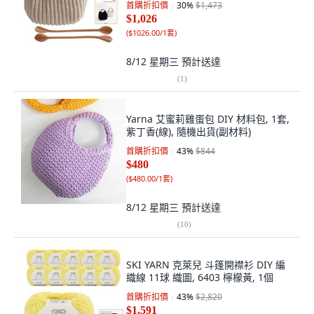
首購折扣價
30
%
$1,473
$1,026
(
$1026.00/1套
)
8/12 星期三
預計送達
(
1
)
Yarna 艾蜜莉雞蛋包 DIY 材料包, 1套,
紫丁香(線), 隨機出貨(副材料)
首購折扣價
43
%
$844
$480
(
$480.00/1套
)
8/12 星期三
預計送達
(
10
)
SKI YARN 克萊兒 斗篷開襟衫 DIY 編
織線 11球 織圖, 6403 檸檬黃, 1個
首購折扣價
43
%
$2,820
$1,591