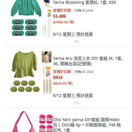
Yarna Blooming 套頭衫, 1套, 830
首購折扣價
12
%
$1,606
$1,406
(
$1406.00/1套
)
8/12 星期三
預計送達
(
2
)
Yarna Aru 泡芙上衣 DIY 套組 M, 1套,
36, 隨機出貨(記號環)
首購折扣價
19
%
$1,034
$834
(
$834.00/1套
)
8/12 星期三
預計送達
(
7
)
Olio Yarn yarna DIY套組 圖案Hobo
包 L OliO線 4p + 印刷圖案組, 748 桃
紅色, 1套