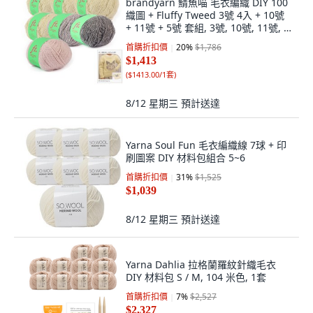
brandyarn 鯖魚喵 毛衣編織 DIY 100
織圖 + Fluffy Tweed 3號 4入 + 10號
+ 11號 + 5號 套組, 3號, 10號, 11號, 5
號(編織線), 1套
首購折扣價
20
%
$1,786
$1,413
(
$1413.00/1套
)
8/12 星期三
預計送達
Yarna Soul Fun 毛衣編織線 7球 + 印
刷圖案 DIY 材料包組合 5~6
首購折扣價
31
%
$1,525
$1,039
8/12 星期三
預計送達
Yarna Dahlia 拉格蘭羅紋針織毛衣
DIY 材料包 S / M, 104 米色, 1套
首購折扣價
7
%
$2,527
$2,327