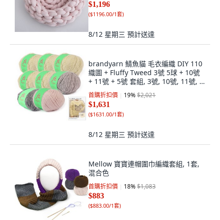
$1,196
(
$1196.00/1套
)
8/12 星期三
預計送達
brandyarn 鯖魚貓 毛衣編織 DIY 110
織圖 + Fluffy Tweed 3號 5球 + 10號
+ 11號 + 5號 套組, 3號, 10號, 11號, 5
號(編織線), 1套
首購折扣價
19
%
$2,021
$1,631
(
$1631.00/1套
)
8/12 星期三
預計送達
Mellow 寶寶連帽圍巾編織套組, 1套,
混合色
首購折扣價
18
%
$1,083
$883
(
$883.00/1套
)