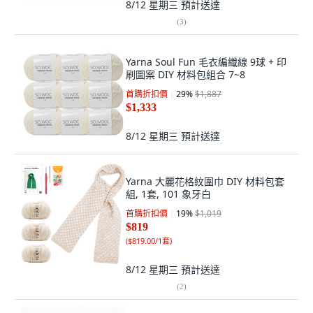
8/12 星期三
預計送達
(
3
)
Yarna Soul Fun 毛衣編織線 9球 + 印
刷圖案 DIY 材料包組合 7~8
首購折扣價
29
%
$1,887
$1,333
8/12 星期三
預計送達
Yarna 大麗花格紋圍巾 DIY 材料包套
組, 1套, 101 象牙白
首購折扣價
19
%
$1,019
$819
(
$819.00/1套
)
8/12 星期三
預計送達
(
2
)