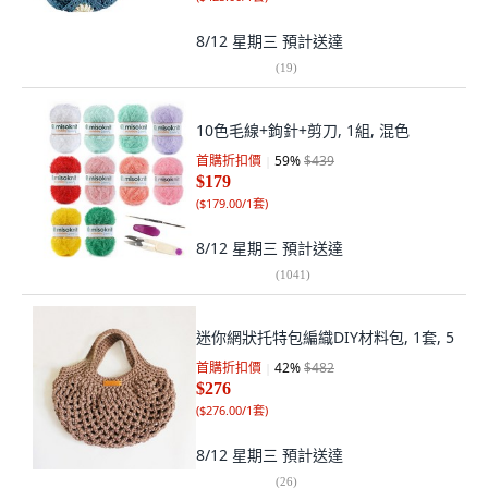
8/12 星期三
預計送達
(
19
)
10色毛線+鉤針+剪刀, 1組, 混色
首購折扣價
59
%
$439
$179
(
$179.00/1套
)
8/12 星期三
預計送達
(
1041
)
迷你網狀托特包編織DIY材料包, 1套, 5
首購折扣價
42
%
$482
$276
(
$276.00/1套
)
8/12 星期三
預計送達
(
26
)