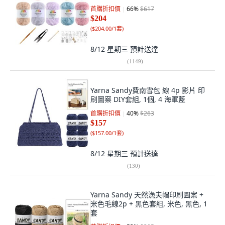
首購折扣價
66
%
$617
$204
(
$204.00/1套
)
8/12 星期三
預計送達
(
1149
)
Yarna Sandy費南雪包 線 4p 影片 印
刷圖案 DIY套組, 1個, 4 海軍藍
首購折扣價
40
%
$263
$157
(
$157.00/1套
)
8/12 星期三
預計送達
(
130
)
Yarna Sandy 天然漁夫帽印刷圖案 +
米色毛線2p + 黑色套組, 米色, 黑色, 1
套