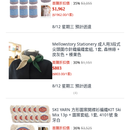
首購折扣價
35
%
$3,055
$1,962
(
$1962.00/1套
)
8/12 星期三
預計送達
Mellowstory Stationery 成人用3段式
尖頭圍巾針織編織套組, 1套, 森林綠 +
炭灰色 + 榛果色
首購折扣價
30
%
$1,151
$803
(
$803.00/1套
)
8/12 星期三
預計送達
(
4
)
SKI YARN 方形圖案開襟衫編織KIT Ski
Mix 13p + 圖案套組, 1套, 4101號 象
牙白
首購折扣價
36
%
$3,525