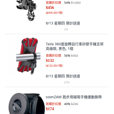
首購折扣價
54
%
$1,003
$456
(
$456.00/1個
)
8/13 星期四
預計送達
(
3
)
TaVa 360度旋轉自行車矽膠手機支架
高級款, 黑色, 1個
首購折扣價
56
%
$302
$132
(
$132.00/1個
)
8/13 星期四
預計送達
(
15
)
soonZAM 跑步用磁吸手機運動腕帶
首購折扣價
40
%
$290
$174