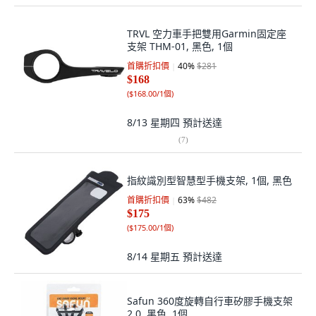
TRVL 空力車手把雙用Garmin固定座
支架 THM-01, 黑色, 1個
首購折扣價
40
%
$281
$168
(
$168.00/1個
)
8/13 星期四
預計送達
(
7
)
指紋識別型智慧型手機支架, 1個, 黑色
首購折扣價
63
%
$482
$175
(
$175.00/1個
)
8/14 星期五
預計送達
Safun 360度旋轉自行車矽膠手機支架
2.0, 黑色, 1個