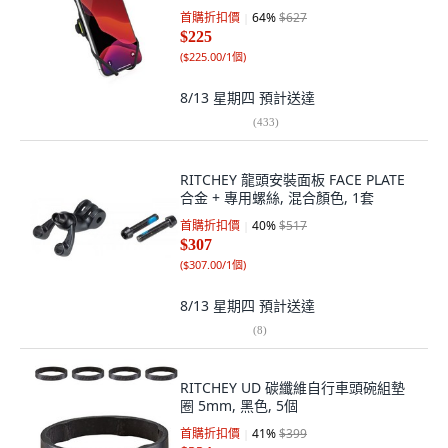
首購折扣價
64
%
$627
$225
(
$225.00/1個
)
8/13 星期四
預計送達
(
433
)
RITCHEY 龍頭安裝面板 FACE PLATE
合金 + 專用螺絲, 混合顏色, 1套
首購折扣價
40
%
$517
$307
(
$307.00/1個
)
8/13 星期四
預計送達
(
8
)
RITCHEY UD 碳纖維自行車頭碗組墊
圈 5mm, 黑色, 5個
首購折扣價
41
%
$399