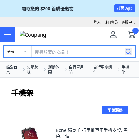
領取您的
$200
首購優惠卷!
打開 App
登入
註冊會員
客服中心
全部
酷澎首
火箭跨
運動休
自行車用
自行車零組
手機
頁
境
閒
品
件
架
手機架
篩選器
Bone 蹦克 自行車推車用手機支架, 黑
色, 1個