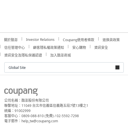
Investor Relations
關於酷澎
Coupang使用者條款
退換貨政策
信任管理中心
顧客隱私權政策通知
安心購物
資訊安全
資訊安全及隱私保護認證
加入酷澎商城
Global Site
公司名稱：酷澎股份有限公司
聯繫地址：11049 台北市信義區信義路五段7號13樓之1
統編：91002999
客服中心：0809-088-810 (免費) / 02-5592-7298
電子郵件：help_tw@coupang.com