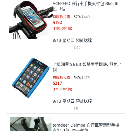
ACEPEED 自行車手機支架包 B66, 紅
色, 1個
首購折扣價
57
%
$449
$192
(
$192.00/1個
)
8/13 星期四
預計送達
(
110
)
七星潤業 Sa Bit 智慧型手機殼, 藍色, 1
個
首購折扣價
54
%
$475
$217
(
$217.00/1個
)
8/13 星期四
預計送達
(
3
)
tomdeer Dalmoa 自行車智慧型手機
支架, 1個, 單一顏色