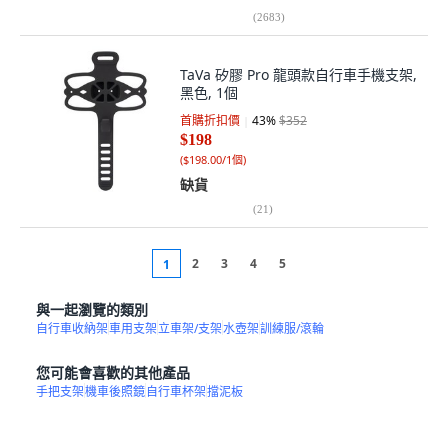
(
2683
)
TaVa 矽膠 Pro 龍頭款自行車手機支架,
黑色, 1個
首購折扣價
43
%
$352
$198
(
$198.00/1個
)
缺貨
(
21
)
2
3
4
5
1
與一起瀏覽的類別
自行車收納架
車用支架
立車架/支架
水壺架
訓練服/滾輪
您可能會喜歡的其他產品
手把支架
機車後照鏡
自行車杯架
擋泥板