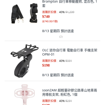
Brompton 自行車移動握把, 混合色, 1
套
首購折扣價
40
%
$1,239
$740
(
$740.00/1個
)
8/13 星期四
預計送達
(
2
)
OLC 迷你自行車 電動自行車 手機支架
OPM-01
首購折扣價
40
%
$331
$198
8/13 星期四
預計送達
soonZAM 超輕量矽膠公路車山地車兩
用導航支架, 粉紅色, 1個
首購折扣價
40
%
$231