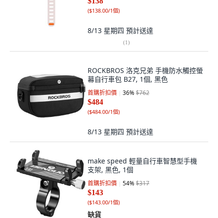
$138
(
$138.00/1個
)
8/13 星期四
預計送達
(
1
)
ROCKBROS 洛克兄弟 手機防水觸控螢
幕自行車包 B27, 1個, 黑色
首購折扣價
36
%
$762
$484
(
$484.00/1個
)
8/13 星期四
預計送達
make speed 輕量自行車智慧型手機
支架, 黑色, 1個
首購折扣價
54
%
$317
$143
(
$143.00/1個
)
缺貨