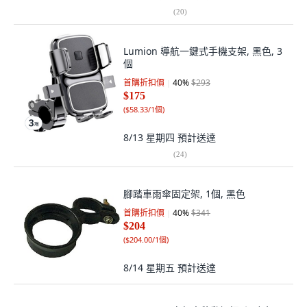
(
20
)
Lumion 導航一鍵式手機支架, 黑色, 3
個
首購折扣價
40
%
$293
$175
(
$58.33/1個
)
8/13 星期四
預計送達
(
24
)
腳踏車雨傘固定架, 1個, 黑色
首購折扣價
40
%
$341
$204
(
$204.00/1個
)
8/14 星期五
預計送達