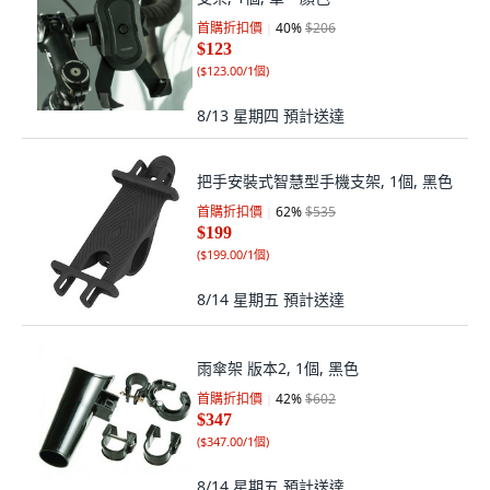
首購折扣價
40
%
$206
$123
(
$123.00/1個
)
8/13 星期四
預計送達
把手安裝式智慧型手機支架, 1個, 黑色
首購折扣價
62
%
$535
$199
(
$199.00/1個
)
8/14 星期五
預計送達
雨傘架 版本2, 1個, 黑色
首購折扣價
42
%
$602
$347
(
$347.00/1個
)
8/14 星期五
預計送達