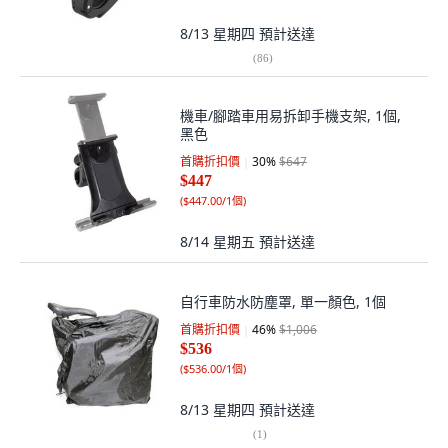
8/13 星期四
預計送達
(
86
)
機車/腳踏車用易拆卸手機支架, 1個,
黑色
首購折扣價
30
%
$647
$447
(
$447.00/1個
)
8/14 星期五
預計送達
自行車防水防塵罩, 單一顏色, 1個
首購折扣價
46
%
$1,006
$536
(
$536.00/1個
)
8/13 星期四
預計送達
(
1
)