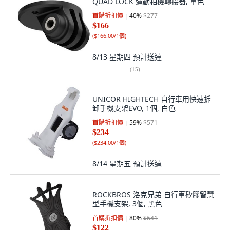
QUAD LOCK 運動相機轉接器, 單色
首購折扣價
40
%
$277
$166
(
$166.00/1個
)
8/13 星期四
預計送達
(
15
)
UNICOR HIGHTECH 自行車用快速拆
卸手機支架EVO, 1個, 白色
首購折扣價
59
%
$571
$234
(
$234.00/1個
)
8/14 星期五
預計送達
ROCKBROS 洛克兄弟 自行車矽膠智慧
型手機支架, 3個, 黑色
首購折扣價
80
%
$641
$122