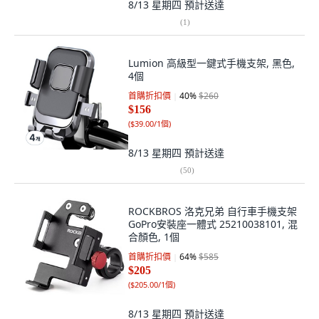
8/13 星期四
預計送達
(
1
)
Lumion 高級型一鍵式手機支架, 黑色,
4個
首購折扣價
40
%
$260
$156
(
$39.00/1個
)
8/13 星期四
預計送達
(
50
)
ROCKBROS 洛克兄弟 自行車手機支架
GoPro安裝座一體式 25210038101, 混
合顏色, 1個
首購折扣價
64
%
$585
$205
(
$205.00/1個
)
8/13 星期四
預計送達