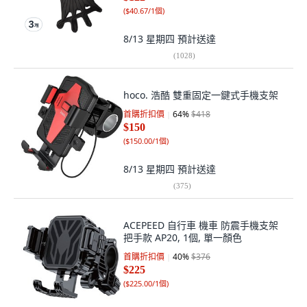
(
$40.67/1個
)
8/13 星期四
預計送達
(
1028
)
hoco. 浩酷 雙重固定一鍵式手機支架
首購折扣價
64
%
$418
$150
(
$150.00/1個
)
8/13 星期四
預計送達
(
375
)
ACEPEED 自行車 機車 防震手機支架
把手款 AP20, 1個, 單一顏色
首購折扣價
40
%
$376
$225
(
$225.00/1個
)