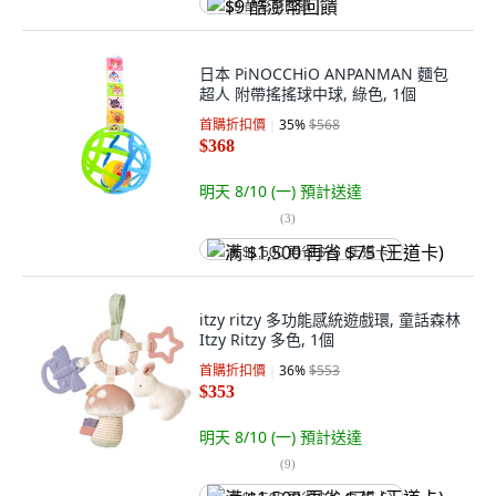
$9 酷澎幣回饋
日本 PiNOCCHiO ANPANMAN 麵包
超人 附帶搖搖球中球, 綠色, 1個
首購折扣價
35
%
$568
$368
明天 8/10 (一)
預計送達
(
3
)
满 $1,500 再省 $75 (王道卡)
itzy ritzy 多功能感統遊戲環, 童話森林
Itzy Ritzy 多色, 1個
首購折扣價
36
%
$553
$353
明天 8/10 (一)
預計送達
(
9
)