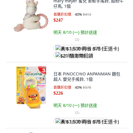
mary meyer 蜜兒 柔軟手搖鈴, 甜粉牛
仔馬, 1個
首購折扣價
40
%
$413
$247
明天 8/10 (一)
預計送達
(
2
)
满 $1,500 再省 $75 (王道卡)
$21 酷澎幣回饋
日本 PiNOCCHiO ANPANMAN 麵包
超人 嬰兒手搖鈴, 1個
首購折扣價
40
%
$378
$226
明天 8/10 (一)
預計送達
(
2
)
满 $1,500 再省 $75 (王道卡)