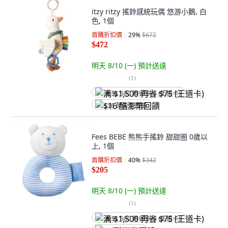
itzy ritzy 搖鈴感統玩偶 悠游小鵝, 白
色, 1個
首購折扣價
29
%
$672
$472
明天 8/10 (一)
預計送達
(
1
)
满 $1,500 再省 $75 (王道卡)
$16 酷澎幣回饋
Fees BEBE 熊熊手搖鈴 甜甜圈 0歲以
上, 1個
首購折扣價
40
%
$342
$205
明天 8/10 (一)
預計送達
(
1
)
满 $1,500 再省 $75 (王道卡)