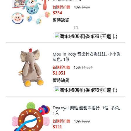
首購折扣價
40
%
$424
$254
暫時缺貨
(
2
)
满 $1,500 再省 $75 (王道卡)
Moulin Roty 音樂鈴安撫娃娃, 小小象
灰色, 1個
首購折扣價
15
%
$1,251
$1,051
暫時缺貨
满 $1,500 再省 $75 (王道卡)
Toyroyal 樂雅 甜甜圈搖鈴, 1個, 多色,
1入
首購折扣價
40
%
$203
$121