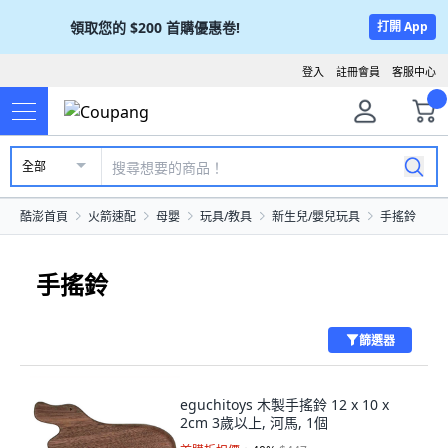
領取您的
$200
首購優惠卷!
打開 App
登入
註冊會員
客服中心
全部
酷澎首頁
火箭速配
母嬰
玩具/教具
新生兒/嬰兒玩具
手搖鈴
手搖鈴
篩選器
eguchitoys 木製手搖鈴 12 x 10 x
2cm 3歲以上, 河馬, 1個