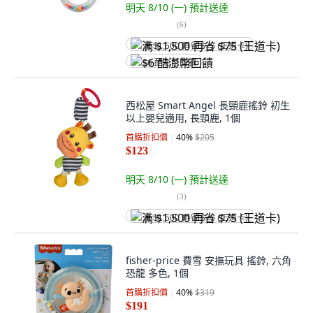
明天 8/10 (一)
預計送達
(
6
)
满 $1,500 再省 $75 (王道卡)
$6 酷澎幣回饋
西松屋 Smart Angel 長頸鹿搖鈴 初生
以上嬰兒適用, 長頸鹿, 1個
首購折扣價
40
%
$205
$123
明天 8/10 (一)
預計送達
(
3
)
满 $1,500 再省 $75 (王道卡)
fisher-price 費雪 安撫玩具 搖鈴, 六角
恐龍 多色, 1個
首購折扣價
40
%
$319
$191