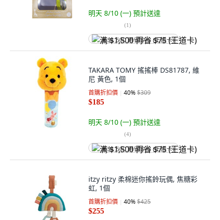
明天 8/10 (一)
預計送達
(
1
)
满 $1,500 再省 $75 (王道卡)
TAKARA TOMY 搖搖棒 DS81787, 維
尼 黃色, 1個
首購折扣價
40
%
$309
$185
明天 8/10 (一)
預計送達
(
4
)
满 $1,500 再省 $75 (王道卡)
itzy ritzy 柔棉迷你搖鈴玩偶, 焦糖彩
虹, 1個
首購折扣價
40
%
$425
$255