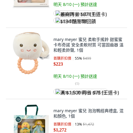
明天 8/10 (一)
預計送達
最高再省 $87 (王道卡)
$134 酷澎幣回饋
mary meyer 蜜兒 柔軟手搖鈴 甜蜜蜜
卡布奇諾 安全柔軟材質 可當固齒器 溫
和輕柔鈴聲, 1個
首購折扣價
55
%
$499
$223
明天 8/10 (一)
預計送達
(
1
)
满 $1,500 再省 $75 (王道卡)
mary meyer 蜜兒 泡泡鴨經典禮盒, 混
和顏色, 1個
首購折扣價
13
%
$1,472
$1,272