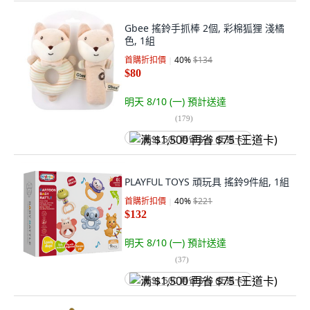
Gbee 搖鈴手抓棒 2個, 彩棉狐狸 淺橘
色, 1組
首購折扣價
40
%
$134
$80
明天 8/10 (一)
預計送達
(
179
)
满 $1,500 再省 $75 (王道卡)
PLAYFUL TOYS 頑玩具 搖鈴9件組, 1組
首購折扣價
40
%
$221
$132
明天 8/10 (一)
預計送達
(
37
)
满 $1,500 再省 $75 (王道卡)