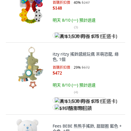
首購折扣價
40
%
$247
$148
明天 8/10 (一)
預計送達
(
3
)
满 $1,500 再省 $75 (王道卡)
itzy ritzy 搖鈴感統玩偶 呆萌恐龍, 綠
色, 1個
首購折扣價
29
%
$672
$472
明天 8/10 (一)
預計送達
(
4
)
满 $1,500 再省 $75 (王道卡)
$16 酷澎幣回饋
Fees BEBE 熊熊手搖鈴, 甜甜圈 藍色 +