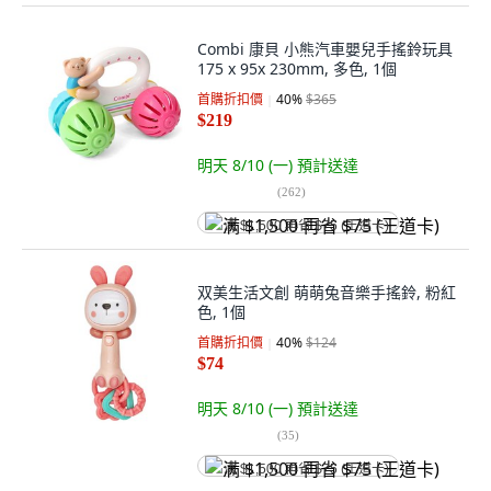
Combi 康貝 小熊汽車嬰兒手搖鈴玩具
175 x 95x 230mm, 多色, 1個
首購折扣價
40
%
$365
$219
明天 8/10 (一)
預計送達
(
262
)
满 $1,500 再省 $75 (王道卡)
双美生活文創 萌萌兔音樂手搖鈴, 粉紅
色, 1個
首購折扣價
40
%
$124
$74
明天 8/10 (一)
預計送達
(
35
)
满 $1,500 再省 $75 (王道卡)