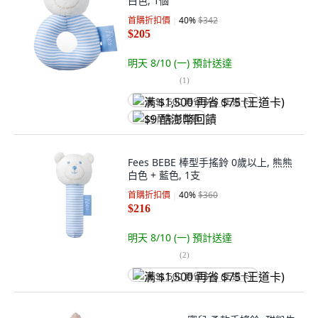
白色, 1個
首購折扣價
40
%
$342
$205
明天 8/10 (一)
預計送達
(
1
)
满 $1,500 再省 $75 (王道卡)
$9 酷澎幣回饋
Fees BEBE 棒型手搖鈴 0歲以上, 熊熊
白色 + 藍色, 1支
首購折扣價
40
%
$360
$216
明天 8/10 (一)
預計送達
(
2
)
满 $1,500 再省 $75 (王道卡)