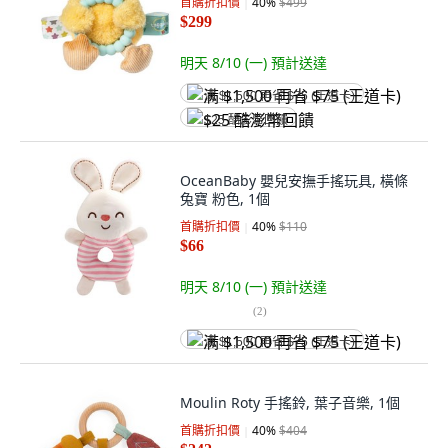
首購折扣價
40
%
$499
$299
明天 8/10 (一)
預計送達
满 $1,500 再省 $75 (王道卡)
$25 酷澎幣回饋
OceanBaby 嬰兒安撫手搖玩具, 橫條
兔寶 粉色, 1個
首購折扣價
40
%
$110
$66
明天 8/10 (一)
預計送達
(
2
)
满 $1,500 再省 $75 (王道卡)
Moulin Roty 手搖鈴, 葉子音樂, 1個
首購折扣價
40
%
$404