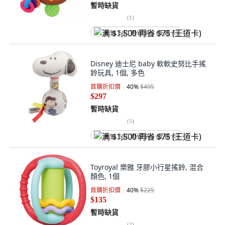
暫時缺貨
(
1
)
满 $1,500 再省 $75 (王道卡)
Disney 迪士尼 baby 軟軟史努比手搖
鈴玩具, 1個, 多色
首購折扣價
40
%
$495
$297
暫時缺貨
(
5
)
满 $1,500 再省 $75 (王道卡)
Toyroyal 樂雅 牙膠小行星搖鈴, 混合
顏色, 1個
首購折扣價
40
%
$225
$135
暫時缺貨
(
2
)