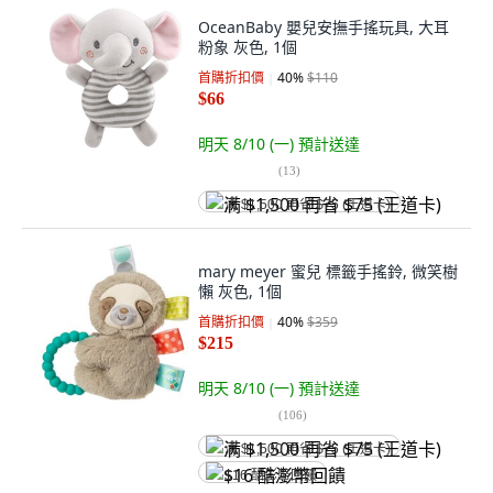
OceanBaby 嬰兒安撫手搖玩具, 大耳
粉象 灰色, 1個
首購折扣價
40
%
$110
$66
明天 8/10 (一)
預計送達
(
13
)
满 $1,500 再省 $75 (王道卡)
mary meyer 蜜兒 標籤手搖鈴, 微笑樹
懶 灰色, 1個
首購折扣價
40
%
$359
$215
明天 8/10 (一)
預計送達
(
106
)
满 $1,500 再省 $75 (王道卡)
$16 酷澎幣回饋