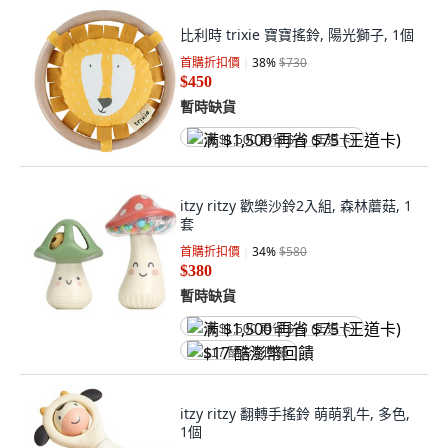
比利時 trixie 寶寶搖鈴, 陽光獅子, 1個
首購折扣價
38
%
$730
$450
暫時缺貨
满 $1,500 再省 $75 (王道卡)
itzy ritzy 歡樂沙鈴2入組, 森林蘑菇, 1
套
首購折扣價
34
%
$580
$380
暫時缺貨
满 $1,500 再省 $75 (王道卡)
$17 酷澎幣回饋
itzy ritzy 翻轉手搖鈴 萌萌乳牛, 多色,
1個