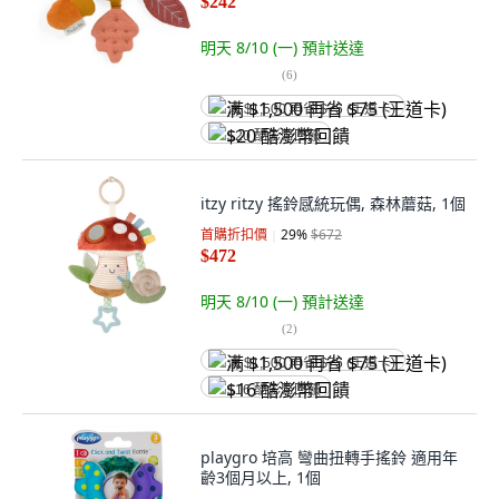
$242
明天 8/10 (一)
預計送達
(
6
)
满 $1,500 再省 $75 (王道卡)
$20 酷澎幣回饋
itzy ritzy 搖鈴感統玩偶, 森林蘑菇, 1個
首購折扣價
29
%
$672
$472
明天 8/10 (一)
預計送達
(
2
)
满 $1,500 再省 $75 (王道卡)
$16 酷澎幣回饋
playgro 培高 彎曲扭轉手搖鈴 適用年
齡3個月以上, 1個