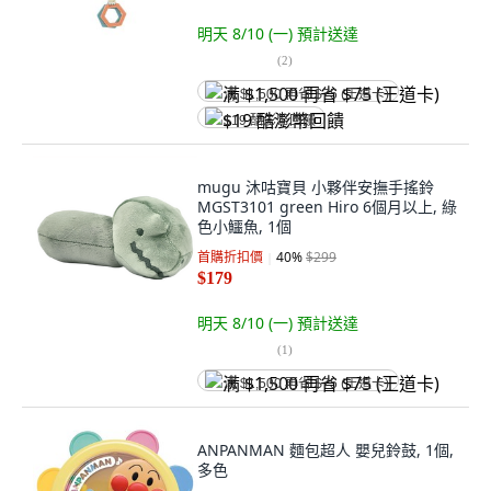
明天 8/10 (一)
預計送達
(
2
)
满 $1,500 再省 $75 (王道卡)
$19 酷澎幣回饋
mugu 沐咕寶貝 小夥伴安撫手搖鈴
MGST3101 green Hiro 6個月以上, 綠
色小鱷魚, 1個
首購折扣價
40
%
$299
$179
明天 8/10 (一)
預計送達
(
1
)
满 $1,500 再省 $75 (王道卡)
ANPANMAN 麵包超人 嬰兒鈴鼓, 1個,
多色