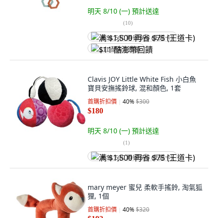
明天 8/10 (一)
預計送達
(
10
)
满 $1,500 再省 $75 (王道卡)
$11 酷澎幣回饋
Clavis JOY Little White Fish 小白魚
寶貝安撫搖鈴球, 混和顏色, 1套
首購折扣價
40
%
$300
$180
明天 8/10 (一)
預計送達
(
1
)
满 $1,500 再省 $75 (王道卡)
mary meyer 蜜兒 柔軟手搖鈴, 淘氣狐
狸, 1個
首購折扣價
40
%
$320