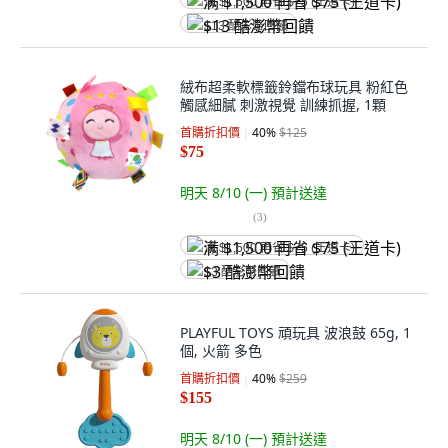
满 $1,500 再省 $75 (王道卡)
$13 酷澎幣回饋
絨布超柔軟標籤鈴鐺布球玩具 粉紅色
觸感細膩 刺激視覺 訓練抓握, 1顆
首購折扣價
40
%
$125
$75
明天 8/10 (一)
預計送達
(
3
)
满 $1,500 再省 $75 (王道卡)
$3 酷澎幣回饋
PLAYFUL TOYS 頑玩具 波浪鼓 65g, 1
個, 火箭 多色
首購折扣價
40
%
$259
$155
明天 8/10 (一)
預計送達