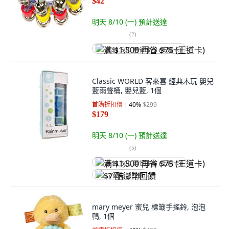
$42
明天 8/10 (一)
預計送達
(
2
)
满 $1,500 再省 $75 (王道卡)
Classic WORLD 客來喜 經典木玩 嬰兒
藍雨聲桶, 嬰兒藍, 1個
首購折扣價
40
%
$299
$179
明天 8/10 (一)
預計送達
(
5
)
满 $1,500 再省 $75 (王道卡)
$7 酷澎幣回饋
mary meyer 蜜兒 標籤手搖鈴, 泡泡
鴨, 1個