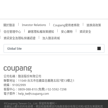
Investor Relations
關於酷澎
Coupang使用者條款
退換貨政策
信任管理中心
顧客隱私權政策通知
安心購物
資訊安全
資訊安全及隱私保護認證
加入酷澎商城
Global Site
公司名稱：酷澎股份有限公司
聯繫地址：11049 台北市信義區信義路五段7號13樓之1
統編：91002999
客服中心：0809-088-810 (免費) / 02-5592-7298
電子郵件：help_tw@coupang.com
©Coupang Taiwan Co., Ltd. 保留所有權利。
本網站上顯示的所有商標、標誌和服務標誌均為酷澎股份有限公司和/或其在美國和其