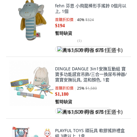
fehn 芬恩 小飛龍棒形手搖鈴 0個月以
上, 1個
首購折扣價
40
%
$324
$194
暫時缺貨
(
1
)
满 $1,500 再省 $75 (王道卡)
DINGLE DANGLE 3in1安撫互動組 寶
寶多功能感官吊飾/三合一換尿布神器/
寶寶安撫玩具, 混和顏色, 1套
首購折扣價
25
%
$1,580
$1,180
暫時缺貨
满 $1,500 再省 $75 (王道卡)
PLAYFUL TOYS 頑玩具 軟膠搖鈴禮盒
組 3歲以上, 1盒