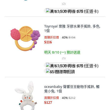
(
2
)
满 $1,500 再省 $75 (王道卡)
Toyroyal 樂雅 牙膠水果手搖鈴, 多色,
1個
首購折扣價
40
%
$194
$116
明天 8/10 (一)
預計送達
(
5
)
满 $1,500 再省 $75 (王道卡)
$5 酷澎幣回饋
oceanbaby 聲響豆豆動物手搖鈴, 觸
覺小兔, 1個
首購折扣價
40
%
$212
$127